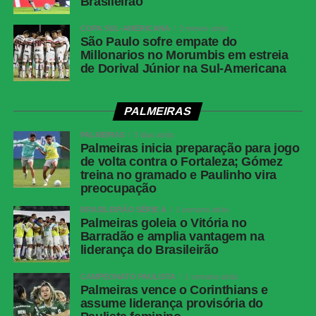
Brasileirão
COPA SUL-AMERICANA
3 meses atrás
São Paulo sofre empate do
Millonarios no Morumbis em estreia
de Dorival Júnior na Sul-Americana
PALMEIRAS
PALMEIRAS
3 dias atrás
Palmeiras inicia preparação para jogo
de volta contra o Fortaleza; Gómez
treina no gramado e Paulinho vira
preocupação
BRASILEIRÃO SÉRIE A
1 semana atrás
Palmeiras goleia o Vitória no
Barradão e amplia vantagem na
liderança do Brasileirão
CAMPEONATO PAULISTA
1 semana atrás
Palmeiras vence o Corinthians e
assume liderança provisória do