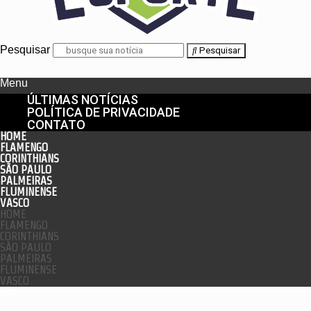
Pesquisar
Pesquisar
Menu
ÚLTIMAS NOTÍCIAS
POLÍTICA DE PRIVACIDADE
CONTATO
HOME
FLAMENGO
CORINTHIANS
SÃO PAULO
PALMEIRAS
FLUMINENSE
VASCO
HOME
FLAMENGO
CORINTHIANS
SÃO PAULO
PALMEIRAS
FLUMINENSE
VASCO
enu