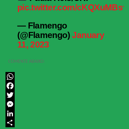
pic.twitter.com/cKQXuMBsv
— Flamengo
(@Flamengo)
January
11, 2023
COMENTE ABAIXO:
WhatsApp
Facebook
Twitter
Messenger
LinkedIn