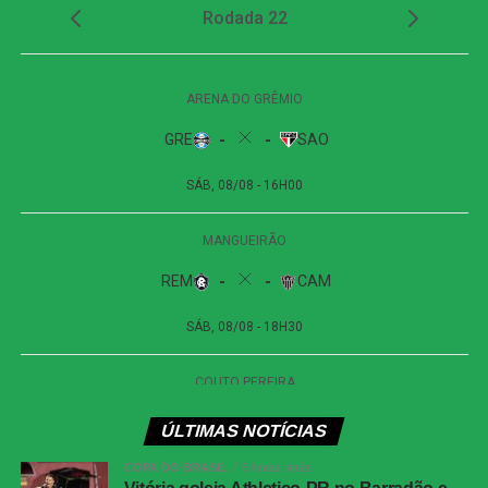
(Fluminense)
Lateral esquerdo: Matheus Julião (Madureira)
Volantes: Martinelli (Fluminense) e Danilo (Botafogo)
Meia: Lucho Acosta (Fluminense)
Atacantes: Kevin Serna (Fluminense), Patryck Ferreira
(Bangu) e Pedro (Flamengo)
Técnico: Luís Zubeldía (Fluminense)
COMENTE ABAIXO:
WhatsApp
Facebook
Twitter
Messenger
ÚLTIMAS NOTÍCIAS
LinkedIn
COPA DO BRASIL
6 horas atrás
Share