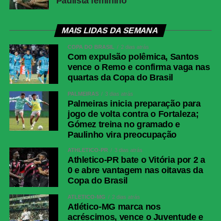
Paulista feminino
MAIS LIDAS DA SEMANA
COPA DO BRASIL
2 dias atrás
Com expulsão polêmica, Santos
vence o Remo e confirma vaga nas
quartas da Copa do Brasil
PALMEIRAS
3 dias atrás
Palmeiras inicia preparação para
jogo de volta contra o Fortaleza;
Gómez treina no gramado e
Paulinho vira preocupação
ATHLETICO-PR
3 dias atrás
Athletico-PR bate o Vitória por 2 a
0 e abre vantagem nas oitavas da
Copa do Brasil
ATLÉTICO-MG
2 dias atrás
Atlético-MG marca nos
acréscimos, vence o Juventude e