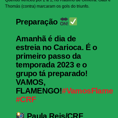
Thomás (contra) marcaram os gols do triunfo.
Preparação
Amanhã é dia de
estreia no Carioca. É o
primeiro passo da
temporada 2023 e o
grupo tá preparado!
VAMOS,
FLAMENGO!
#VamosFlamen
#CRF
Paula Reis/CRF