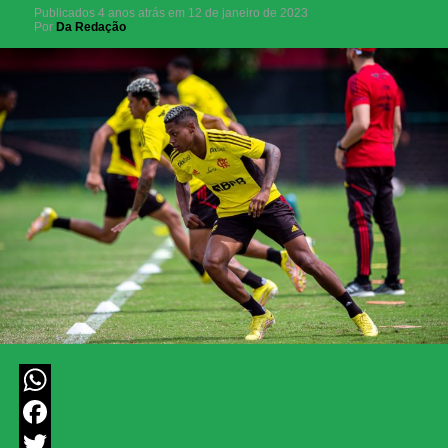
Publicados
4 anos atrás
em
12 de janeiro de 2023
Por
Da Redação
WhatsApp
Facebook