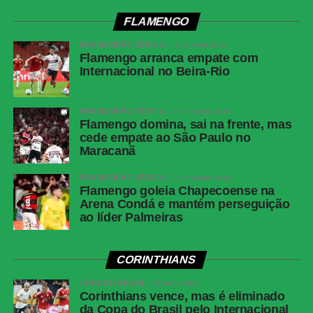
FLAMENGO
BRASILEIRÃO SÉRIE A
1 semana atrás
Flamengo arranca empate com
Internacional no Beira-Rio
BRASILEIRÃO SÉRIE A
2 semanas atrás
Flamengo domina, sai na frente, mas
cede empate ao São Paulo no
Maracanã
BRASILEIRÃO SÉRIE A
2 semanas atrás
Flamengo goleia Chapecoense na
Arena Condá e mantém perseguição
ao líder Palmeiras
CORINTHIANS
COPA DO BRASIL
6 horas atrás
Corinthians vence, mas é eliminado
da Copa do Brasil pelo Internacional