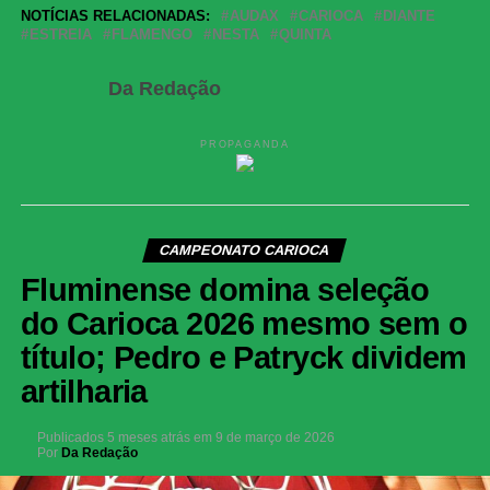
Share
NOTÍCIAS RELACIONADAS:
AUDAX
CARIOCA
DIANTE
ESTREIA
FLAMENGO
NESTA
QUINTA
Da Redação
PROPAGANDA
CAMPEONATO CARIOCA
Fluminense domina seleção
do Carioca 2026 mesmo sem o
título; Pedro e Patryck dividem
artilharia
Publicados
5 meses atrás
em
9 de março de 2026
Por
Da Redação