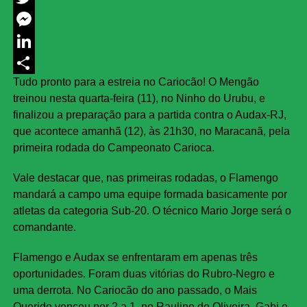
Twitter
Messenger
LinkedIn
Tudo pronto para a estreia no Cariocão! O Mengão
Share
treinou nesta quarta-feira (11), no Ninho do Urubu, e
finalizou a preparação para a partida contra o Audax-RJ,
que acontece amanhã (12), às 21h30, no Maracanã, pela
primeira rodada do Campeonato Carioca.
Vale destacar que, nas primeiras rodadas, o Flamengo
mandará a campo uma equipe formada basicamente por
atletas da categoria Sub-20. O técnico Mario Jorge será o
comandante.
Flamengo e Audax se enfrentaram em apenas três
oportunidades. Foram duas vitórias do Rubro-Negro e
uma derrota. No Cariocão do ano passado, o Mais
Querido venceu por 2 a 1, no Raulino de Oliveira. Gabi e