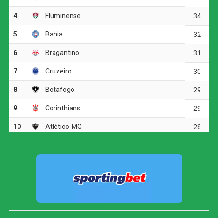
Patryck Ferreira, do Bangu.
Revelação e artilharia
O prêmio de revelação do Campeonato Carioca ficou
com Lucas Cruz, atacante do Nova Iguaçu. Com 21 anos
e vestindo a camisa 10, o jogador encerrou o torneio com
um gol e uma assistência em 12 partidas.
A artilharia foi dividida entre Pedro, do Flamengo, e
Patryck, do Bangu, ambos com seis gols. Pedro alcançou
a marca em seis jogos, enquanto Patryck precisou de dez
partidas para chegar ao mesmo número.
Seleção do Cariocão 2026
Goleiro: Fábio (Fluminense)
Lateral direito: Pumita (Vasco)
Zagueiros: Léo Pereira (Flamengo) e Jemmes