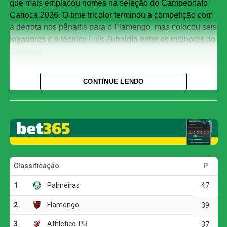
que mais emplacou nomes na seleção do Campeonato
Carioca 2026. O time tricolor terminou a competição com
a derrota nos pênaltis para o Flamengo, mas colocou seis
jogadores e o técnico Luís Zubeldía entre os melhores do
Estadual.
Já o Flamengo, apesar de ter ficado com a taça, teve
CONTINUE LENDO
apenas dois representantes no time ideal: o zagueiro Léo
Pereira e o atacante Pedro. A presença reduzida na
seleção reflete a campanha irregular do Rubro-Negro na
primeira fase, quando a equipe chegou a flertar com a
disputa do quadrangular de rebaixamento.
Além do domínio tricolor e dos poucos rubro-negros, a
seleção também contou com nomes de outras equipes.
Pelo Vasco, o lateral direito Puma Rodríguez apareceu
entre os escolhidos. Do Botafogo, Danilo foi eleito um dos
melhores meias do torneio. Completam a equipe o lateral
esquerdo Matheus Julião, do Madureira, e o atacante