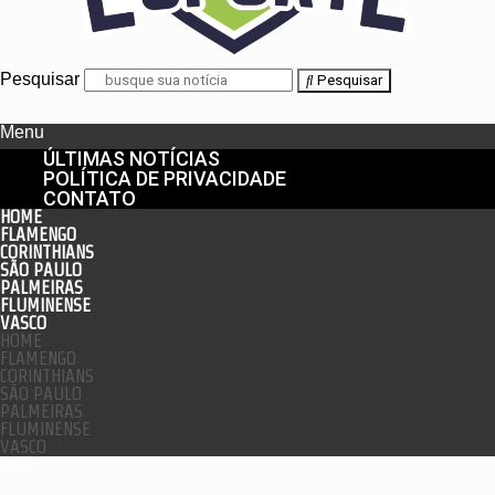
Pesquisar
Pesquisar
Menu
ÚLTIMAS NOTÍCIAS
POLÍTICA DE PRIVACIDADE
CONTATO
HOME
FLAMENGO
CORINTHIANS
SÃO PAULO
PALMEIRAS
FLUMINENSE
VASCO
HOME
FLAMENGO
CORINTHIANS
SÃO PAULO
PALMEIRAS
FLUMINENSE
VASCO
enu