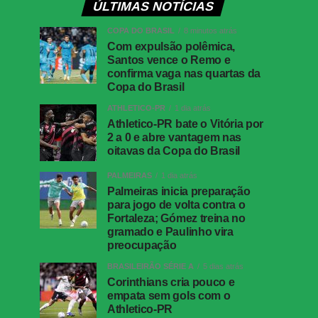
ÚLTIMAS NOTÍCIAS
COPA DO BRASIL
8 minutos atrás
Com expulsão polêmica,
Santos vence o Remo e
confirma vaga nas quartas da
Copa do Brasil
ATHLETICO-PR
1 dia atrás
Athletico-PR bate o Vitória por
2 a 0 e abre vantagem nas
oitavas da Copa do Brasil
PALMEIRAS
1 dia atrás
Palmeiras inicia preparação
para jogo de volta contra o
Fortaleza; Gómez treina no
gramado e Paulinho vira
preocupação
BRASILEIRÃO SÉRIE A
5 dias atrás
Corinthians cria pouco e
empata sem gols com o
Athletico-PR