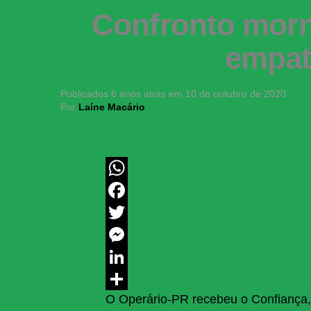
Confronto morn
empat
Publicados
6 anos atrás
em
10 de outubro de 2020
Por
Laíne Macário
WhatsApp
Facebook
Twitter
Messenger
LinkedIn
O Operário-PR recebeu o Confiança, 
Share