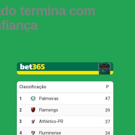
ado termina com
fiança