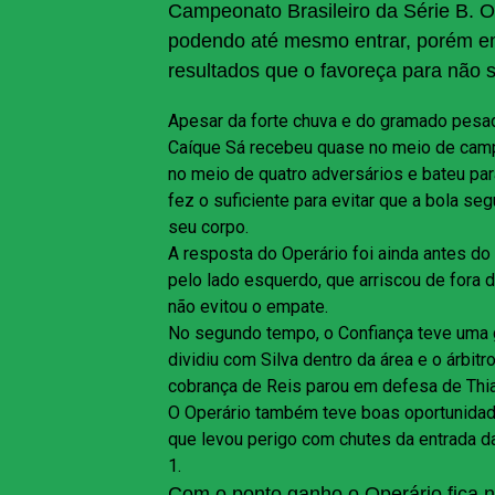
Campeonato Brasileiro da Série B. O 
podendo até mesmo entrar, porém emp
resultados que o favoreça para não s
Apesar da forte chuva e do gramado pesad
Caíque Sá recebeu quase no meio de camp
no meio de quatro adversários e bateu par
fez o suficiente para evitar que a bola s
seu corpo.
A resposta do Operário foi ainda antes do 
pelo lado esquerdo, que arriscou de fora d
não evitou o empate.
No segundo tempo, o Confiança teve uma gr
dividiu com Silva dentro da área e o árbit
cobrança de Reis parou em defesa de Thi
O Operário também teve boas oportunidade
que levou perigo com chutes da entrada 
1.
Com o ponto ganho o Operário fica 