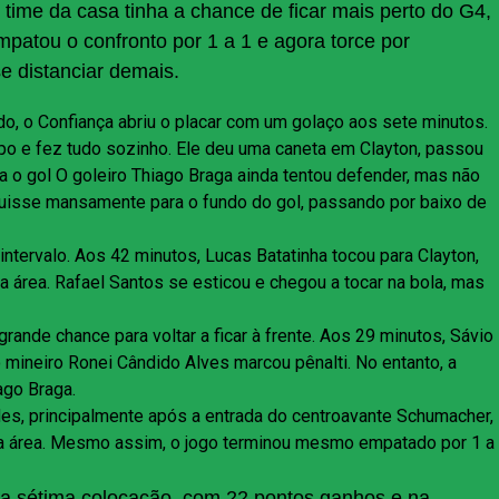
time da casa tinha a chance de ficar mais perto do G4,
atou o confronto por 1 a 1 e agora torce por
e distanciar demais.
o, o Confiança abriu o placar com um golaço aos sete minutos.
o e fez tudo sozinho. Ele deu uma caneta em Clayton, passou
a o gol O goleiro Thiago Braga ainda tentou defender, mas não
eguisse mansamente para o fundo do gol, passando por baixo de
intervalo. Aos 42 minutos, Lucas Batatinha tocou para Clayton,
a área. Rafael Santos se esticou e chegou a tocar na bola, mas
ande chance para voltar a ficar à frente. Aos 29 minutos, Sávio
ro mineiro Ronei Cândido Alves marcou pênalti. No entanto, a
ago Braga.
s, principalmente após a entrada do centroavante Schumacher,
da área. Mesmo assim, o jogo terminou mesmo empatado por 1 a
na sétima colocação, com 22 pontos ganhos e na