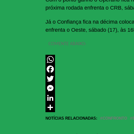
próxima rodada enfrenta o CRB, sáb
Já o Confiança fica na décima colo
enfrenta o Oeste, sábado (17), às 1
COMENTE ABAIXO:
WhatsApp
Facebook
Twitter
Messenger
LinkedIn
Share
NOTÍCIAS RELACIONADAS:
CONFRONTO