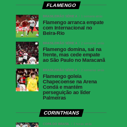
FLAMENGO
BRASILEIRÃO SÉRIE A
1 semana atrás
Flamengo arranca empate
com Internacional no
Beira-Rio
BRASILEIRÃO SÉRIE A
2 semanas atrás
Flamengo domina, sai na
frente, mas cede empate
ao São Paulo no Maracanã
BRASILEIRÃO SÉRIE A
2 semanas atrás
Flamengo goleia
Chapecoense na Arena
Condá e mantém
perseguição ao líder
Palmeiras
CORINTHIANS
COPA DO BRASIL
3 horas atrás