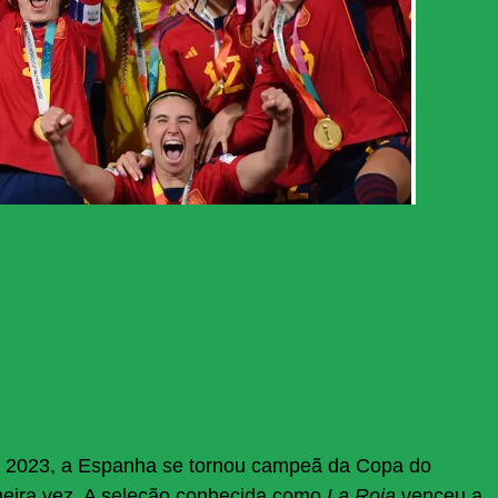
m 2023, a
Espanha
se tornou campeã da
Copa do
meira vez. A seleção conhecida como
La Roja
venceu a