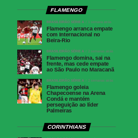
FLAMENGO
BRASILEIRÃO SÉRIE A
1 semana atrás
Flamengo arranca empate
com Internacional no
Beira-Rio
BRASILEIRÃO SÉRIE A
2 semanas atrás
Flamengo domina, sai na
frente, mas cede empate
ao São Paulo no Maracanã
BRASILEIRÃO SÉRIE A
2 semanas atrás
Flamengo goleia
Chapecoense na Arena
Condá e mantém
perseguição ao líder
Palmeiras
CORINTHIANS