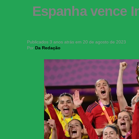
Espanha vence I
Publicados
3 anos atrás
em
20 de agosto de 2023
Por
Da Redação