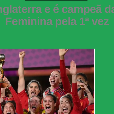
nglaterra e é campeã 
Feminina pela 1ª vez