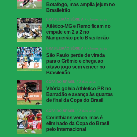
Botafogo, mas amplia jejum no
Brasileirão
BRASILEIRÃO SÉRIE A
6 horas atrás
Atlético-MG e Remo ficam no
empate em 2 a 2 no
Mangueirão pelo Brasileirão
BRASILEIRÃO SÉRIE A
7 horas atrás
São Paulo perde de virada
para o Grêmio e chega ao
oitavo jogo sem vencer no
Brasileirão
COPA DO BRASIL
2 dias atrás
Vitória goleia Athletico-PR no
Barradão e avança às quartas
de final da Copa do Brasil
COPA DO BRASIL
2 dias atrás
Corinthians vence, mas é
eliminado da Copa do Brasil
pelo Internacional