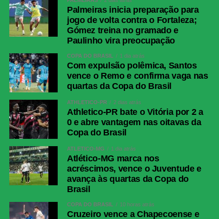
PALMEIRAS
2 dias atrás
Palmeiras inicia preparação para
jogo de volta contra o Fortaleza;
Gómez treina no gramado e
Paulinho vira preocupação
COPA DO BRASIL
1 dia atrás
Com expulsão polêmica, Santos
vence o Remo e confirma vaga nas
quartas da Copa do Brasil
ATHLETICO-PR
2 dias atrás
Athletico-PR bate o Vitória por 2 a
0 e abre vantagem nas oitavas da
Copa do Brasil
ATLÉTICO-MG
1 dia atrás
Atlético-MG marca nos
acréscimos, vence o Juventude e
avança às quartas da Copa do
Brasil
COPA DO BRASIL
10 horas atrás
Cruzeiro vence a Chapecoense e