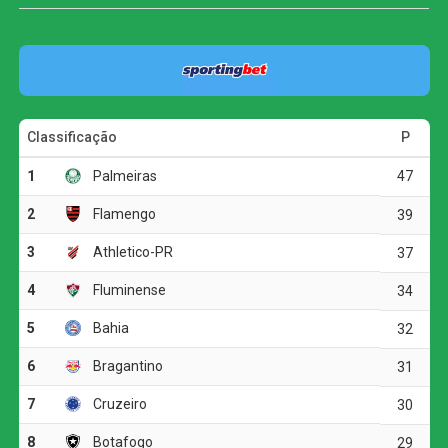
ocupa a quinta posição. O Athletico-PR segue em terceiro
lugar, com 37 pontos.
O jogo
A primeira etapa foi marcada pelo equilíbrio e pela forte
disputa física. As duas equipes encontraram dificuldades
para construir jogadas ofensivas, e as chances claras
foram raras.
A melhor oportunidade antes do intervalo foi do
Corinthians. Aos 23 minutos, Allan fez um cruzamento
preciso para Matheuzinho, que cabeceou com força, mas
parou em uma boa defesa do goleiro Santos.
O ritmo aumentou no segundo tempo, e o Corinthians
voltou a ameaçar aos 20 minutos. Matheuzinho recuperou
a bola no meio-campo e acionou Yuri Alberto. O atacante
dominou, girou diante da marcação e finalizou com
potência da entrada da área, obrigando Santos a fazer