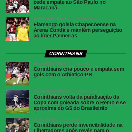
cede empate ao São Paulo no
Corinthians
Hugo Souza; Pedro Milans, André Ramalho,
Maracanã
Raniele e Matheuzinho; Allan, Matheus Pereira
(Breno Bidon), André Carrillo (André) e
BRASILEIRÃO SÉRIE A
2 semanas atrás
Zakaria Labyad (Kaio César); Dieguinho (Yuri
Flamengo goleia Chapecoense na
Alberto (Rodrigo Garro)) e Lingard. Técnico:
Arena Condá e mantém perseguição
ao líder Palmeiras
Fernando Diniz.
Athletico-
Santos; Benavídez, Terán (Aguirre) e Arthur
PR
Dias; Gilberto, Jadson, Portilla e Claudinho
CORINTHIANS
(Léo Derik); Leozinho (Dudu), Viveros (Rivaldo)
BRASILEIRÃO SÉRIE A
e Mendoza (João Cruz). Técnico: Odair
7 dias atrás
Corinthians cria pouco e empata sem
Hellmann.
gols com o Athletico-PR
COMENTE ABAIXO:
BRASILEIRÃO SÉRIE A
2 semanas atrás
Corinthians volta da paralisação da
Copa com goleada sobre o Remo e se
aproxima do G5 do Brasileirão
WhatsApp
Facebook
CORINTHIANS
2 meses atrás
Corinthians perde invencibilidade na
Twitter
Libertadores após revés para o