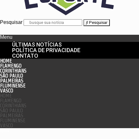
Pesquisar
Pesquisar
Menu
ÚLTIMAS NOTÍCIAS
POLÍTICA DE PRIVACIDADE
CONTATO
HOME
FLAMENGO
CORINTHIANS
SÃO PAULO
PALMEIRAS
FLUMINENSE
VASCO
HOME
FLAMENGO
CORINTHIANS
SÃO PAULO
PALMEIRAS
FLUMINENSE
VASCO
enu