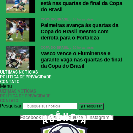
está nas quartas de final da Copa
do Brasil
COPA DO BRASIL
10 horas atrás
Palmeiras avança às quartas da
Copa do Brasil mesmo com
derrota para o Fortaleza
COPA DO BRASIL
10 horas atrás
Vasco vence o Fluminense e
garante vaga nas quartas de final
da Copa do Brasil
ÚLTIMAS NOTÍCIAS
POLÍTICA DE PRIVACIDADE
CONTATO
Menu
ÚLTIMAS NOTÍCIAS
POLÍTICA DE PRIVACIDADE
CONTATO
Pesquisar
Pesquisar
Facebook
Twitter
Youtube
Instagram
nos siga nas redes sociais