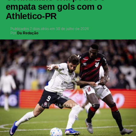
empata sem gols com o
Athletico-PR
Publicados
7 dias atrás
em
30 de julho de 2026
Por
Da Redação