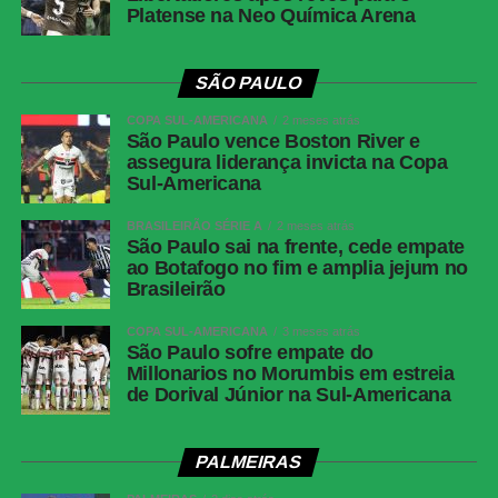
Platense na Neo Química Arena
Messenger
LinkedIn
SÃO PAULO
Share
COPA SUL-AMERICANA
2 meses atrás
São Paulo vence Boston River e
assegura liderança invicta na Copa
Sul-Americana
BRASILEIRÃO SÉRIE A
2 meses atrás
São Paulo sai na frente, cede empate
ao Botafogo no fim e amplia jejum no
Brasileirão
COPA SUL-AMERICANA
3 meses atrás
São Paulo sofre empate do
Millonarios no Morumbis em estreia
de Dorival Júnior na Sul-Americana
PALMEIRAS