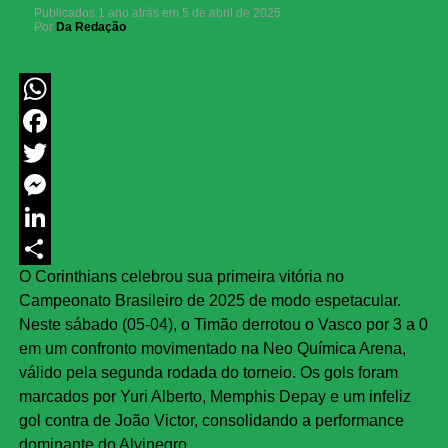
Publicados
1 ano atrás
em
5 de abril de 2025
Por
Da Redação
WhatsApp
Facebook
Twitter
Messenger
LinkedIn
O Corinthians celebrou sua primeira vitória no
Share
Campeonato Brasileiro de 2025 de modo espetacular.
Neste sábado (05-04), o Timão derrotou o Vasco por 3 a 0
em um confronto movimentado na Neo Química Arena,
válido pela segunda rodada do torneio. Os gols foram
marcados por Yuri Alberto, Memphis Depay e um infeliz
gol contra de João Victor, consolidando a performance
dominante do Alvinegro.