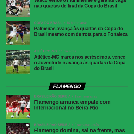
Vasco vence o Fluminense e garante vaga
nas quartas de final da Copa do Brasil
Local
Neo Química Arena, São Paulo (SP)
Data
30 de julho de 2026 (quinta-feira)
COPA DO BRASIL
10 horas atrás
Horário
19h30 (de Brasília)
Palmeiras avança às quartas da Copa do
Brasil mesmo com derrota para o Fortaleza
Público
38.963 torcedores
Renda
R$ 2.606.640,01
ATLÉTICO-MG
1 dia atrás
Cartões
Benavídez, Jadson, Portilla e Santos
Atlético-MG marca nos acréscimos, vence
amarelos
o Juventude e avança às quartas da Copa
(Athletico-PR); Fernando Diniz, André
do Brasil
Ramalho, Matheuzinho e Rodrigo Garro
(Corinthians)
Cartões
Nenhum
FLAMENGO
vermelhos
BRASILEIRÃO SÉRIE A
1 semana atrás
Árbitro
Flamengo arranca empate com
Paulo Cesar Zanovelli da Silva (MG)
Internacional no Beira-Rio
Assistentes
Nailton Junior de Sousa Oliveira (CE) e
Thiaggo Americano Labes (SC)
BRASILEIRÃO SÉRIE A
2 semanas atrás
VAR
Paulo Renato Moreira da Silva Coelho (RJ)
Flamengo domina, sai na frente, mas