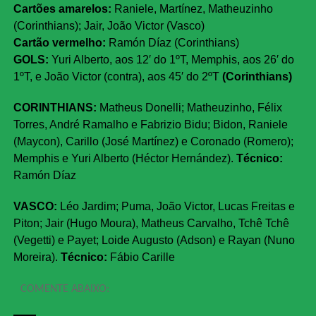
Cartões amarelos:
Raniele, Martínez, Matheuzinho
(Corinthians); Jair, João Victor (Vasco)
Cartão vermelho:
Ramón Díaz (Corinthians)
GOLS:
Yuri Alberto, aos 12′ do 1ºT, Memphis, aos 26′ do
1ºT, e João Victor (contra), aos 45′ do 2ºT
(Corinthians)
CORINTHIANS:
Matheus Donelli; Matheuzinho, Félix
Torres, André Ramalho e Fabrizio Bidu; Bidon, Raniele
(Maycon), Carillo (José Martínez) e Coronado (Romero);
Memphis e Yuri Alberto (Héctor Hernández).
Técnico:
Ramón Díaz
VASCO:
Léo Jardim; Puma, João Victor, Lucas Freitas e
Piton; Jair (Hugo Moura), Matheus Carvalho, Tchê Tchê
(Vegetti) e Payet; Loide Augusto (Adson) e Rayan (Nuno
Moreira).
Técnico:
Fábio Carille
COMENTE ABAIXO: