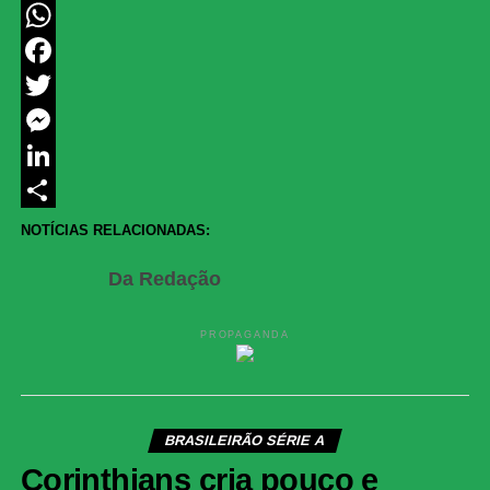
WhatsApp
Facebook
Twitter
Messenger
LinkedIn
Share
NOTÍCIAS RELACIONADAS:
Da Redação
PROPAGANDA
BRASILEIRÃO SÉRIE A
Corinthians cria pouco e