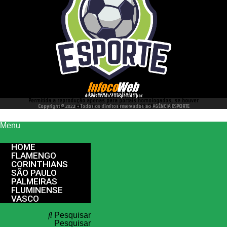
desenvolvido e hospedado por
Permitida a reprodução apenas para portais homologados, se houver
interesse entre em contato conosco 66 99977 4262
Copyright © 2022 - Todos os direitos reservados ao AGÊNCIA ESPORTE
Menu
HOME
FLAMENGO
CORINTHIANS
SÃO PAULO
PALMEIRAS
FLUMINENSE
VASCO
Pesquisar
Pesquisar