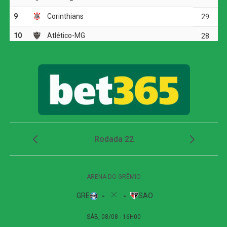
outra grande intervenção.
Dois minutos mais tarde, Yuri Alberto recebeu um
lançamento de Allan, invadiu a área, mas não conseguiu
finalizar bem e chutou em cima do goleiro adversário.
O Athletico-PR respondeu aos 27 minutos, em uma
cobrança de escanteio. Gilberto desviou a bola na
segunda trave, e Viveros apareceu para cabecear. A
finalização, porém, explodiu no travessão e quase
garantiu a vitória dos visitantes.
Apesar das tentativas das duas equipes na etapa final, o
placar não foi alterado. O empate sem gols refletiu a
pouca efetividade ofensiva apresentada durante a
partida.
Próximos jogos