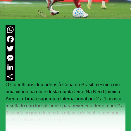
WhatsApp
Facebook
Twitter
Messenger
LinkedIn
O Corinthians deu adeus à Copa do Brasil mesmo com
Share
uma vitória na noite desta quinta-feira. Na Neo Química
Arena, o Timão superou o Internacional por 2 a 1, mas o
resultado não foi suficiente para reverter a derrota por 2 a
0 sofrida no jogo de ida das oitavas de final, e a equipe
acabou eliminada da competição.