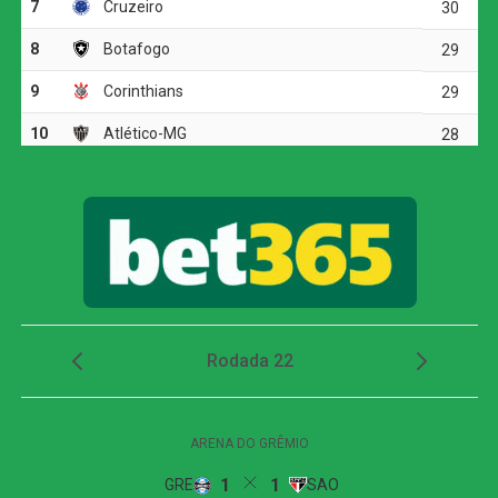
também levou perigo em cobrança de falta.
O Timão dominou a posse de bola durante boa parte do
primeiro tempo e praticamente não deu espaço para o
Internacional atacar. Em contrapartida, a equipe
comandada por Fernando Diniz encontrou dificuldades
para transformar o controle da partida em chances claras.
Apostando na presença de Pedro Raul, o Corinthians
abusou dos cruzamentos para a área, mas esbarrou na
forte marcação adversária.
Corinthians vence, mas é eliminado da Copa do
Brasil pelo Internacional
A insistência alvinegra, porém, foi recompensada aos 42
minutos. Em jogada de bola parada, Garro cobrou falta
com precisão na cabeça de Gustavo Henrique. O
zagueiro testou firme e parou em grande defesa de