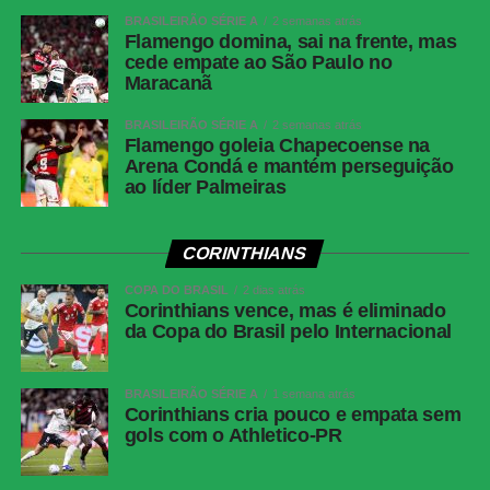
BRASILEIRÃO SÉRIE A
2 semanas atrás
Flamengo domina, sai na frente, mas
Palmeiras x Internacional
(22ª rodada do Brasileirão)
cede empate ao São Paulo no
Maracanã
Data e horário:
09/08 (domingo), às 16h (de
Brasília)
BRASILEIRÃO SÉRIE A
2 semanas atrás
Flamengo goleia Chapecoense na
Local:
Nubank Parque, em São Paulo (SP)
Arena Condá e mantém perseguição
ao líder Palmeiras
FICHA
TÉCNICA
CORINTHIANS
Partida
Corinthians 2 x 1 Internacional
COPA DO BRASIL
2 dias atrás
Competição
Copa do Brasil — oitavas de final
Corinthians vence, mas é eliminado
da Copa do Brasil pelo Internacional
Local
Neo Química Arena, São Paulo (SP)
Data
6 de agosto de 2026, quinta-feira
BRASILEIRÃO SÉRIE A
1 semana atrás
Horário
20h (de Brasília)
Corinthians cria pouco e empata sem
gols com o Athletico-PR
Público
44.777 torcedores
Renda
R$ 3.371.710,00