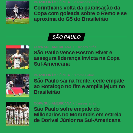
BRASILEIRÃO SÉRIE A
2 semanas atrás
Cartões
Internacional: Carbonero, Paulinho e
Corinthians volta da paralisação da
amarelos
Matheus Bahia; Corinthians: Fernando Diniz,
Copa com goleada sobre o Remo e se
aproxima do G5 do Brasileirão
Matheuzinho e Gustavo Henrique
Cartões
Nenhum
vermelhos
SÃO PAULO
Árbitro
Felipe Fernandes de Lima (MG)
COPA SUL-AMERICANA
2 meses atrás
São Paulo vence Boston River e
Assistentes
Victor Hugo Imazu dos Santos (PR) e Felipe
assegura liderança invicta na Copa
Alan Costa de Oliveira (MG)
Sul-Americana
VAR
Rodrigo Nunes de Sá (RS)
BRASILEIRÃO SÉRIE A
3 meses atrás
Gols
Gustavo Henrique, aos 42 minutos do 1º
São Paulo sai na frente, cede empate
ao Botafogo no fim e amplia jejum no
tempo (Corinthians); Bernabei, aos 13
Brasileirão
minutos do 2º tempo (Internacional); Pedro
Raul, aos 24 minutos do 2º tempo
COPA SUL-AMERICANA
3 meses atrás
(Corinthians)
São Paulo sofre empate do
Millonarios no Morumbis em estreia
Corinthians
Hugo Souza; Matheuzinho, Gabriel Paulista
de Dorival Júnior na Sul-Americana
(Allan), Gustavo Henrique e Matheus Bidu;
Raniele, André (Lingard), Breno Bidon