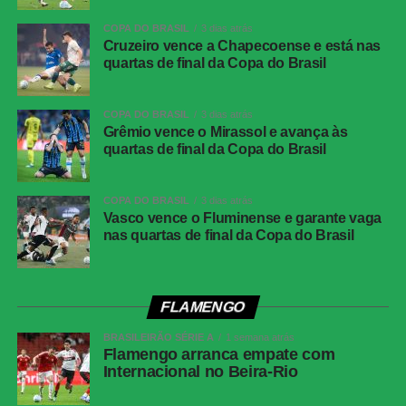
COPA DO BRASIL
3 dias atrás
A equipe alvinegra quase fez o terceiro aos 40 minutos.
Cruzeiro vence a Chapecoense e está nas
Após cobrança de escanteio, a defesa do Internacional
quartas de final da Copa do Brasil
desviou e viu a bola sobrar com Matheuzinho, que
arriscou de longe. A bola explodiu na trave e se perdeu
COPA DO BRASIL
3 dias atrás
pela linha de fundo.
Grêmio vence o Mirassol e avança às
quartas de final da Copa do Brasil
Próximos jogos
Bragantino x Corinthians
(22ª rodada do Brasileirão)
COPA DO BRASIL
3 dias atrás
Vasco vence o Fluminense e garante vaga
nas quartas de final da Copa do Brasil
Data e horário:
09/08 (domingo), às 18h30 (de
Brasília)
Local:
Estádio Cícero de Souza Marques, em
FLAMENGO
Bragança Paulista (SP)
BRASILEIRÃO SÉRIE A
1 semana atrás
Flamengo arranca empate com
Corinthians vence, mas é eliminado da Copa do
Internacional no Beira-Rio
Brasil pelo Internacional