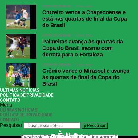
COPA DO BRASIL
3 dias atrás
Cruzeiro vence a Chapecoense e
está nas quartas de final da Copa
do Brasil
COPA DO BRASIL
3 dias atrás
Palmeiras avança às quartas da
Copa do Brasil mesmo com
derrota para o Fortaleza
COPA DO BRASIL
3 dias atrás
Grêmio vence o Mirassol e avança
às quartas de final da Copa do
Brasil
ÚLTIMAS NOTÍCIAS
POLÍTICA DE PRIVACIDADE
CONTATO
Menu
ÚLTIMAS NOTÍCIAS
POLÍTICA DE PRIVACIDADE
CONTATO
Pesquisar
Pesquisar
Facebook
Twitter
Youtube
Instagram
nos siga nas redes sociais