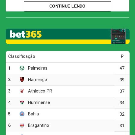
Quem o Inter enfrenta nas quartas?
CONTINUE LENDO
Classificado para a próxima fase, o Internacional aguarda
o sorteio para conhecer seu adversário nas quartas de
final. Os confrontos serão definidos na próxima terça-
feira, dia 11 de agosto, a partir das 11h (de Brasília), na
sede da CBF, no Rio de Janeiro.
O Corinthians, por sua vez, recolhe os cacos e volta suas
atenções para as outras duas competições que restam na
temporada: a Copa Libertadores e o Campeonato
Brasileiro.
O jogo
O Corinthians pressionou o Internacional desde o início e
assustou logo na primeira investida. Com menos de um
minuto de jogo, Kaio César cruzou para a área, a bola
desviou na marcação e passou perto da trave defendida
por Matheus Cunha. Aos 16 minutos, Rodrigo Garro