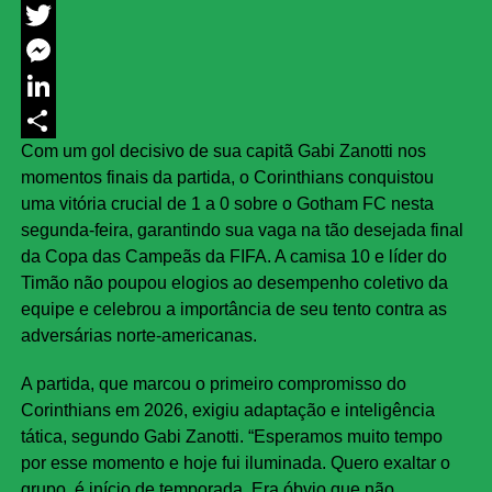
Facebook
Twitter
Messenger
LinkedIn
Com um gol decisivo de sua capitã Gabi Zanotti nos
Share
momentos finais da partida, o Corinthians conquistou
uma vitória crucial de 1 a 0 sobre o Gotham FC nesta
segunda-feira, garantindo sua vaga na tão desejada final
da Copa das Campeãs da FIFA. A camisa 10 e líder do
Timão não poupou elogios ao desempenho coletivo da
equipe e celebrou a importância de seu tento contra as
adversárias norte-americanas.
A partida, que marcou o primeiro compromisso do
Corinthians em 2026, exigiu adaptação e inteligência
tática, segundo Gabi Zanotti. “Esperamos muito tempo
por esse momento e hoje fui iluminada. Quero exaltar o
grupo, é início de temporada. Era óbvio que não