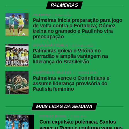
(Carrillo) e Rodrigo Garro (Dieguinho); Kaio
PALMEIRAS
César (Matheus Pereira) e Pedro Raul
PALMEIRAS
4 dias atrás
Técnico
Fernando Diniz
Palmeiras inicia preparação para jogo
de volta contra o Fortaleza; Gómez
Internacional
Matheus Cunha; Bruno Gomes, Maripan,
treina no gramado e Paulinho vira
Mercado e Matheus Bahia (Aguirre); Bruno
preocupação
Henrique (Juninho), Paulinho (Ronaldo) e
Alan Patrick (Alerrandro); Vitinho, Bernabei e
BRASILEIRÃO SÉRIE A
1 semana atrás
Palmeiras goleia o Vitória no
Carbonero (Alex)
Barradão e amplia vantagem na
Técnico
liderança do Brasileirão
Paulo Pezzolano
CAMPEONATO PAULISTA
1 semana atrás
COMENTE ABAIXO:
Palmeiras vence o Corinthians e
assume liderança provisória do
Paulista feminino
WhatsApp
MAIS LIDAS DA SEMANA
Facebook
COPA DO BRASIL
3 dias atrás
Twitter
Com expulsão polêmica, Santos
Messenger
vence o Remo e confirma vaga nas