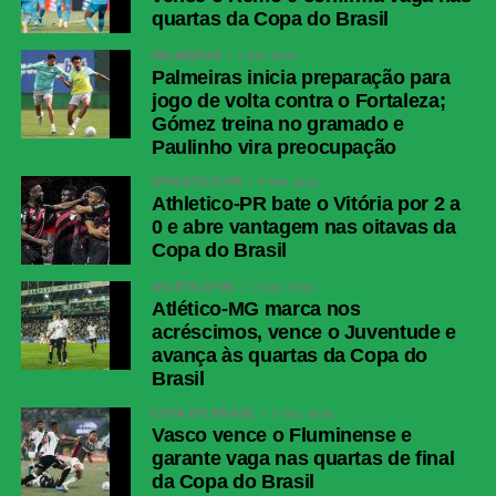
quartas da Copa do Brasil
LinkedIn
PALMEIRAS
4 dias atrás
Share
Palmeiras inicia preparação para
jogo de volta contra o Fortaleza;
Gómez treina no gramado e
Paulinho vira preocupação
ATHLETICO-PR
4 dias atrás
Athletico-PR bate o Vitória por 2 a
0 e abre vantagem nas oitavas da
Copa do Brasil
ATLÉTICO-MG
3 dias atrás
Atlético-MG marca nos
acréscimos, vence o Juventude e
avança às quartas da Copa do
Brasil
COPA DO BRASIL
3 dias atrás
Vasco vence o Fluminense e
garante vaga nas quartas de final
da Copa do Brasil