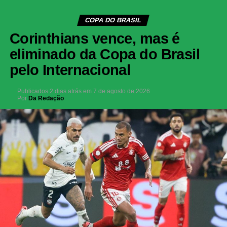
COPA DO BRASIL
Corinthians vence, mas é
eliminado da Copa do Brasil
pelo Internacional
Publicados
2 dias atrás
em
7 de agosto de 2026
Por
Da Redação