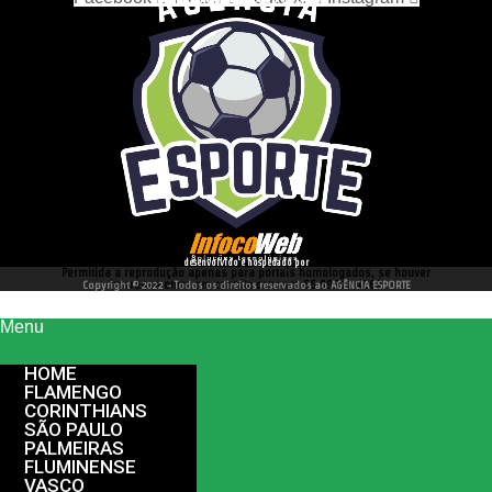
desenvolvido e hospedado por
Permitida a reprodução apenas para portais homologados, se houver
interesse entre em contato conosco 66 99977 4262
Copyright © 2022 - Todos os direitos reservados ao AGÊNCIA ESPORTE
Menu
HOME
FLAMENGO
CORINTHIANS
SÃO PAULO
PALMEIRAS
FLUMINENSE
VASCO