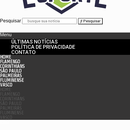
Pesquisar
Pesquisar
Menu
ÚLTIMAS NOTÍCIAS
POLÍTICA DE PRIVACIDADE
CONTATO
HOME
FLAMENGO
CORINTHIANS
SÃO PAULO
PALMEIRAS
FLUMINENSE
VASCO
HOME
FLAMENGO
CORINTHIANS
SÃO PAULO
PALMEIRAS
FLUMINENSE
VASCO
enu