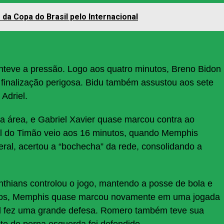
 da Copa do Brasil pelo Internacional
nteve a pressão. Logo aos quatro minutos, Breno Bidon
finalização perigosa. Bidu também assustou aos sete
Adriel.
 a área, e Gabriel Xavier quase marcou contra ao
 gol do Timão veio aos 16 minutos, quando Memphis
eral, acertou a “bochecha” da rede, consolidando a
nthians controlou o jogo, mantendo a posse de bola e
utos, Memphis quase marcou novamente em uma jogada
iel fez uma grande defesa. Romero também teve sua
e de perna esquerda foi defendido.