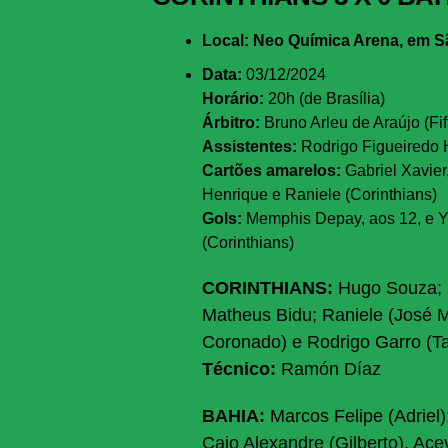
Local: Neo Química Arena, em S
Data:
03/12/2024
Horário:
20h (de Brasília)
Árbitro:
Bruno Arleu de Araújo (Fi
Assistentes:
Rodrigo Figueiredo H
Cartões amarelos:
Gabriel Xavie
Henrique e Raniele (Corinthians)
Gols:
Memphis Depay, aos 12, e Yu
(Corinthians)
CORINTHIANS:
Hugo Souza; 
Matheus Bidu; Raniele (José Ma
Coronado) e Rodrigo Garro (T
Técnico:
Ramón Díaz
BAHIA:
Marcos Felipe (Adriel)
Caio Alexandre (Gilberto), Ace