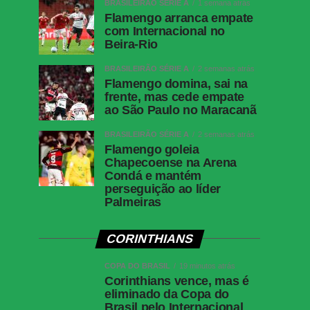
BRASILEIRÃO SÉRIE A
1 semana atrás
Flamengo arranca empate
com Internacional no
Beira-Rio
BRASILEIRÃO SÉRIE A
2 semanas atrás
Flamengo domina, sai na
frente, mas cede empate
ao São Paulo no Maracanã
BRASILEIRÃO SÉRIE A
2 semanas atrás
Flamengo goleia
Chapecoense na Arena
Condá e mantém
perseguição ao líder
Palmeiras
CORINTHIANS
COPA DO BRASIL
19 minutos atrás
Corinthians vence, mas é
eliminado da Copa do
Brasil pelo Internacional