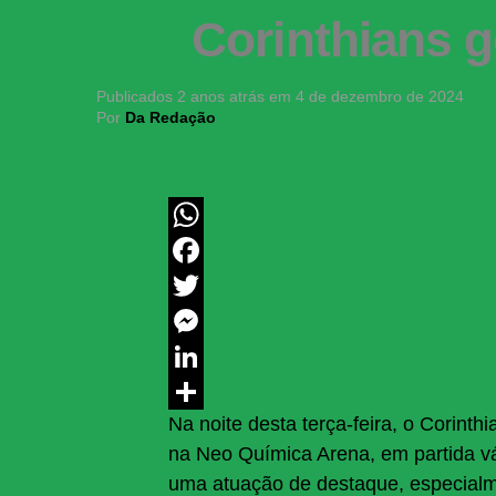
Corinthians 
Publicados
2 anos atrás
em
4 de dezembro de 2024
Por
Da Redação
WhatsApp
Facebook
Twitter
Messenger
LinkedIn
Na noite desta terça-feira, o Corint
Share
na Neo Química Arena, em partida v
uma atuação de destaque, especialm