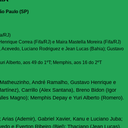
ão Paulo (SP)
fa/RJ)
enrique Correa (Fifa/RJ) e Maira Mastella Moreira (Fifa/RJ)
r, Acevedo, Luciano Rodriguez e Jean Lucas (Bahia); Gustavo
ri Alberto, aos 49 do 1ºT; Memphis, aos 16 do 2ºT
Matheuzinho, André Ramalho, Gustavo Henrique e
rtínez), Carrillo (Alex Santana), Breno Bidon (Igor
alles Magno); Memphis Depay e Yuri Alberto (Romero).
; Arias (Ademir), Gabriel Xavier, Kanu e Luciano Juba;
vedo e Everton Ribeiro (Biel); Thaciano (Jean Lucas),