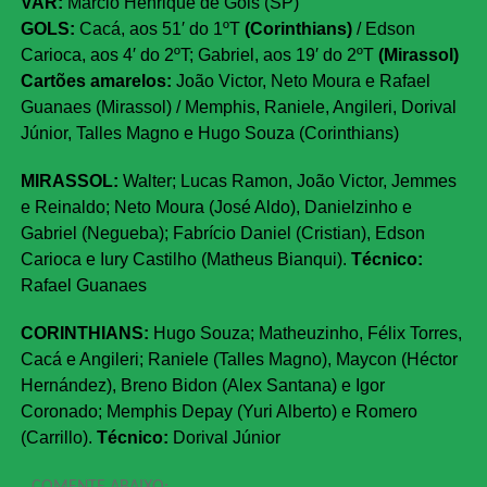
VAR:
Marcio Henrique de Gois (SP)
GOLS:
Cacá, aos 51′ do 1ºT
(Corinthians)
/ Edson
Carioca, aos 4′ do 2ºT; Gabriel, aos 19′ do 2ºT
(Mirassol)
Cartões amarelos:
João Victor, Neto Moura e Rafael
Guanaes (Mirassol) / Memphis, Raniele, Angileri, Dorival
Júnior, Talles Magno e Hugo Souza (Corinthians)
MIRASSOL:
Walter; Lucas Ramon, João Victor, Jemmes
e Reinaldo; Neto Moura (José Aldo), Danielzinho e
Gabriel (Negueba); Fabrício Daniel (Cristian), Edson
Carioca e Iury Castilho (Matheus Bianqui).
Técnico:
Rafael Guanaes
CORINTHIANS:
Hugo Souza; Matheuzinho, Félix Torres,
Cacá e Angileri; Raniele (Talles Magno), Maycon (Héctor
Hernández), Breno Bidon (Alex Santana) e Igor
Coronado; Memphis Depay (Yuri Alberto) e Romero
(Carrillo).
Técnico:
Dorival Júnior