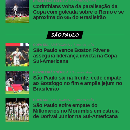
BRASILEIRÃO SÉRIE A
2 semanas atrás
FICHA
Corinthians volta da paralisação da
Copa com goleada sobre o Remo e se
TÉCNICA
aproxima do G5 do Brasileirão
Resultado
Botafogo 1 x 1 Fluminense
Competição
Campeonato Brasileiro — Série A, 22ª rodada
SÃO PAULO
Data e
Sábado, 8 de agosto de 2026, às 21h, de
COPA SUL-AMERICANA
3 meses atrás
horário
Brasília
São Paulo vence Boston River e
assegura liderança invicta na Copa
Local
Estádio Nilton Santos, Rio de Janeiro (RJ)
Sul-Americana
Cartões
Ferraresi
amarelos —
BRASILEIRÃO SÉRIE A
3 meses atrás
São Paulo sai na frente, cede empate
Botafogo
ao Botafogo no fim e amplia jejum no
Cartões
Zubeldía, Ignácio, Nonato e Samuel Xavier
Brasileirão
amarelos —
Fluminense
COPA SUL-AMERICANA
3 meses atrás
São Paulo sofre empate do
Cartões
Nenhum
Millonarios no Morumbis em estreia
vermelhos
de Dorival Júnior na Sul-Americana
Gols
Alex Telles, aos 44 minutos do 1º tempo —