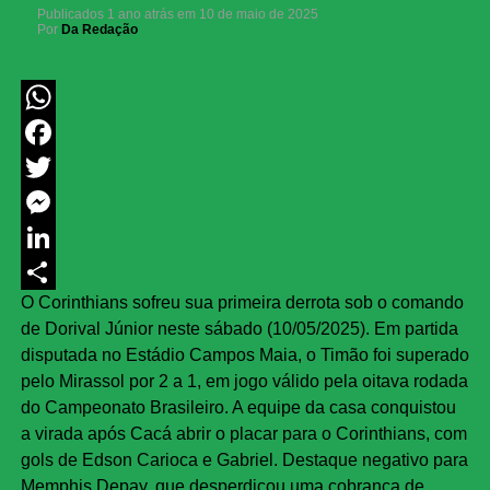
Publicados
1 ano atrás
em
10 de maio de 2025
Por
Da Redação
WhatsApp
Facebook
Twitter
Messenger
LinkedIn
O Corinthians sofreu sua primeira derrota sob o comando
Share
de Dorival Júnior neste sábado (10/05/2025). Em partida
disputada no Estádio Campos Maia, o Timão foi superado
pelo Mirassol por 2 a 1, em jogo válido pela oitava rodada
do Campeonato Brasileiro. A equipe da casa conquistou
a virada após Cacá abrir o placar para o Corinthians, com
gols de Edson Carioca e Gabriel. Destaque negativo para
Memphis Depay, que desperdiçou uma cobrança de