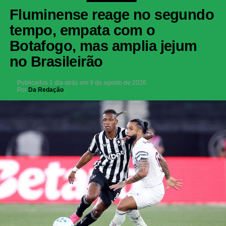
Fluminense reage no segundo
tempo, empata com o
Botafogo, mas amplia jejum
no Brasileirão
Publicados
1 dia atrás
em
9 de agosto de 2026
Por
Da Redação