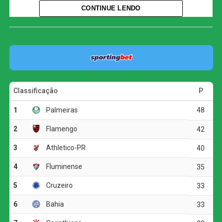
chegou ao sexto jogo consecutivo sem vencer no
CONTINUE LENDO
Brasileirão. Considerando também as demais
competições, a sequência negativa passou a ser de sete
partidas.
Com o empate, o Fluminense alcançou 35 pontos e
permanece na quarta colocação, mas corre o risco de
deixar o G4 ao fim da rodada. O Bahia, que soma 32
pontos, pode ultrapassar o Tricolor caso vença o Vasco
por pelo menos dois gols de diferença.
O Botafogo continua na sétima posição, com 30 pontos,
mas ainda pode perder posições dependendo dos outros
resultados da rodada.
O jogo
O Botafogo começou o clássico ocupando mais o campo
de ataque, mas encontrou dificuldades diante da
marcação tricolor. A primeira boa chance apareceu aos 19