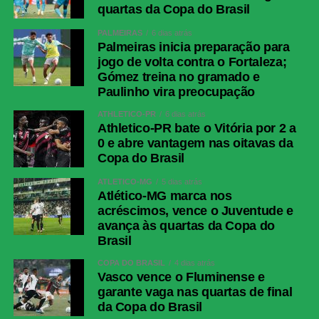
COMENTE ABAIXO:
quartas da Copa do Brasil
PALMEIRAS
6 dias atrás
Palmeiras inicia preparação para
jogo de volta contra o Fortaleza;
WhatsApp
Gómez treina no gramado e
Facebook
Paulinho vira preocupação
Twitter
ATHLETICO-PR
6 dias atrás
Athletico-PR bate o Vitória por 2 a
Messenger
0 e abre vantagem nas oitavas da
LinkedIn
Copa do Brasil
Share
ATLÉTICO-MG
5 dias atrás
Atlético-MG marca nos
acréscimos, vence o Juventude e
avança às quartas da Copa do
Brasil
COPA DO BRASIL
4 dias atrás
Vasco vence o Fluminense e
garante vaga nas quartas de final
da Copa do Brasil