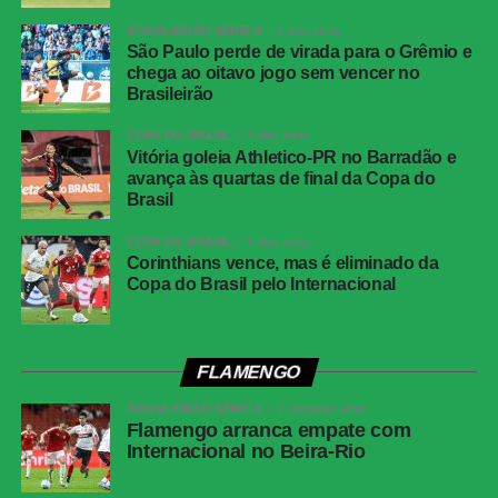
na trave antes de entrar, deixando o placar igualado.
BRASILEIRÃO SÉRIE A
2 dias atrás
São Paulo perde de virada para o Grêmio e
O Botafogo teve uma boa oportunidade de retomar a
chega ao oitavo jogo sem vencer no
vantagem pouco depois. Montoro encontrou Villalba com
Brasileirão
um passe de trivela, mas o atacante finalizou fraco,
facilitando a defesa de Fábio.
COPA DO BRASIL
3 dias atrás
Vitória goleia Athletico-PR no Barradão e
avança às quartas de final da Copa do
O Fluminense também ficou perto da virada aos 21
Brasil
minutos. Nonato recebeu livre dentro da área e bateu
forte, mas Warleson fez uma defesa inusitada com a
COPA DO BRASIL
3 dias atrás
Corinthians vence, mas é eliminado da
cabeça e evitou o segundo gol tricolor.
Copa do Brasil pelo Internacional
Na reta final, os dois goleiros voltaram a trabalhar. Aos 25
minutos, Barrera passou pela marcação e finalizou com
força da entrada da área, obrigando Fábio a fazer uma
FLAMENGO
grande defesa. Na sequência, Matheus Martins chutou
BRASILEIRÃO SÉRIE A
2 semanas atrás
rasteiro e Montoro tentou de fora da área, mas o goleiro
Flamengo arranca empate com
do Fluminense apareceu novamente.
Internacional no Beira-Rio