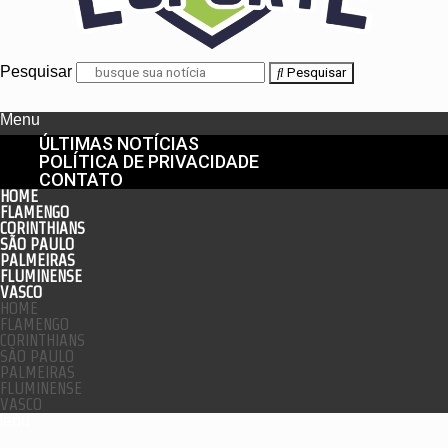
Pesquisar
Pesquisar
Menu
ÚLTIMAS NOTÍCIAS
POLÍTICA DE PRIVACIDADE
CONTATO
HOME
FLAMENGO
CORINTHIANS
SÃO PAULO
PALMEIRAS
FLUMINENSE
VASCO
HOME
FLAMENGO
CORINTHIANS
SÃO PAULO
PALMEIRAS
FLUMINENSE
VASCO
enu