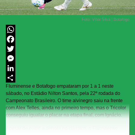
Foto: Vítor Silva | Botafogo
WhatsApp
Facebook
Twitter
Messenger
LinkedIn
Fluminense e Botafogo empataram por 1 a 1 neste
Share
sábado, no Estádio Nilton Santos, pela 22ª rodada do
Campeonato Brasileiro. O time alvinegro saiu na frente
com Alex Telles, ainda no primeiro tempo, mas o Tricolor
conseguiu igualar o placar na etapa final, com Ignácio.
Apesar de evitar a derrota no clássico, o Fluminense