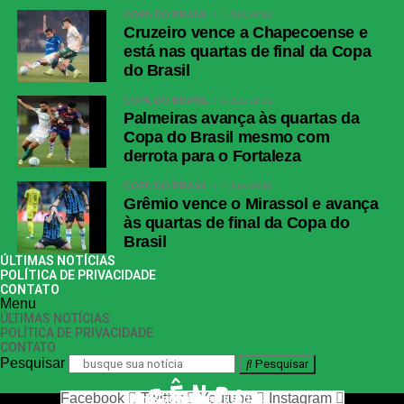
COPA DO BRASIL
4 dias atrás
Cruzeiro vence a Chapecoense e
está nas quartas de final da Copa
do Brasil
COPA DO BRASIL
4 dias atrás
Palmeiras avança às quartas da
Copa do Brasil mesmo com
derrota para o Fortaleza
COPA DO BRASIL
4 dias atrás
Grêmio vence o Mirassol e avança
às quartas de final da Copa do
Brasil
ÚLTIMAS NOTÍCIAS
POLÍTICA DE PRIVACIDADE
CONTATO
Menu
ÚLTIMAS NOTÍCIAS
POLÍTICA DE PRIVACIDADE
CONTATO
Pesquisar
Pesquisar
Facebook
Twitter
Youtube
Instagram
nos siga nas redes sociais