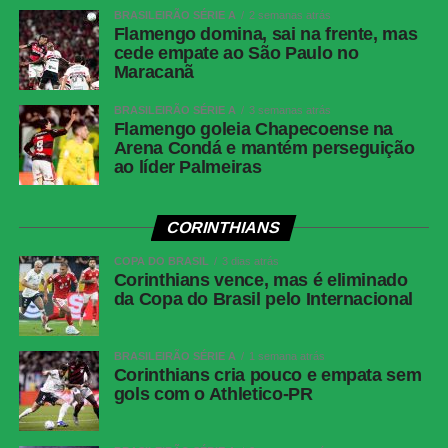
Corinthians vence, mas é eliminado da Copa do
BRASILEIRÃO SÉRIE A
2 semanas atrás
Flamengo domina, sai na frente, mas
Brasil pelo Internacional
cede empate ao São Paulo no
Maracanã
Sem novas mudanças no placar, o clássico terminou
BRASILEIRÃO SÉRIE A
3 semanas atrás
empatado em 1 a 1.
Flamengo goleia Chapecoense na
Arena Condá e mantém perseguição
Próximos jogos
ao líder Palmeiras
Cianciano x Botafogo
CORINTHIANS
Competição:
Copa Sul-Americana – oitavas de final (ida)
Data e horário:
13.08 (quinta-feira), às 21h30 (de
COPA DO BRASIL
3 dias atrás
Corinthians vence, mas é eliminado
Brasília)
da Copa do Brasil pelo Internacional
Local:
Estádio Inca Garcilaso de la Vega
Fluminense x Independiente Rivadavia
BRASILEIRÃO SÉRIE A
1 semana atrás
Competição:
Copa Libertadores – oitavas de final (ida)
Corinthians cria pouco e empata sem
gols com o Athletico-PR
Data e horário:
11.08 (terça-feira), às 19h (de Brasília)
Local:
Estádio do Maracanã