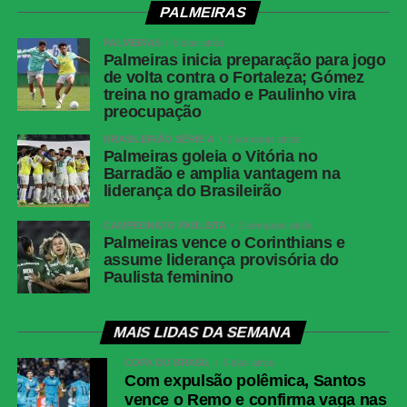
Botafogo | Ignácio, aos 13 minutos do 2º
PALMEIRAS
tempo — Fluminense
PALMEIRAS
6 dias atrás
Árbitro
Bruno Arleu de Araujo (RJ)
Palmeiras inicia preparação para jogo
de volta contra o Fortaleza; Gómez
Assistentes
Rodrigo Figueiredo Henrique Correa e Luiz
treina no gramado e Paulinho vira
Claudio Regazone (RJ)
preocupação
VAR
Rodolpho Toski Marques (PR)
BRASILEIRÃO SÉRIE A
2 semanas atrás
Palmeiras goleia o Vitória no
Botafogo
Warleson; Vitinho, Gabriel Justino, Ferraresi e
Barradão e amplia vantagem na
Alex Telles (Paulinho); Danilo, Medina e
liderança do Brasileirão
Montoro (Danilo); Villalba (Matheus Martins),
Kauan Toledo (Jordan Barrera/Lucas
CAMPEONATO PAULISTA
2 semanas atrás
Emanuel) e Arthur Cabral.Técnico: Franclim
Palmeiras vence o Corinthians e
assume liderança provisória do
Carvalho
Paulista feminino
Fluminense
Fábio; Samuel Xavier, Ignácio, Jemmes e
Renê; Otávio, Nonato (Savarino), Ganso
(Hércules); Kevin Serna (Canobbio), Soteldo
MAIS LIDAS DA SEMANA
(Luciano Acosta) e Rodrigo Castillo
COPA DO BRASIL
5 dias atrás
(Hulk).Técnico: Luis Zubeldía
Com expulsão polêmica, Santos
vence o Remo e confirma vaga nas