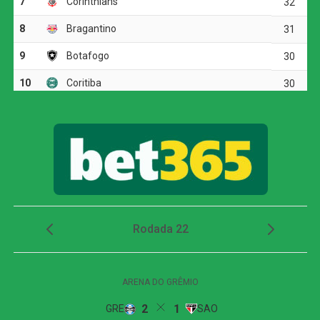
minutos, quando Arthur Cabral recebeu na entrada da
área, passou pela marcação e finalizou rasteiro. Fábio
defendeu.
O Fluminense respondeu com chutes de longa distância.
Otávio arriscou de fora da área e mandou perto da trave.
Pouco depois, Soteldo também levou perigo em uma
finalização forte.
O time alvinegro voltou a ameaçar aos 29 minutos.
Medina tabelou com Arthur Cabral, invadiu a área e bateu
para fora. Em seguida, o volante completou cruzamento
de Villalba, mas acertou apenas a parte externa da rede.
Fluminense reage no segundo tempo, empata
com o Botafogo, mas amplia jejum no Brasileirão
O Botafogo abriu o placar aos 43 minutos. Em cobrança