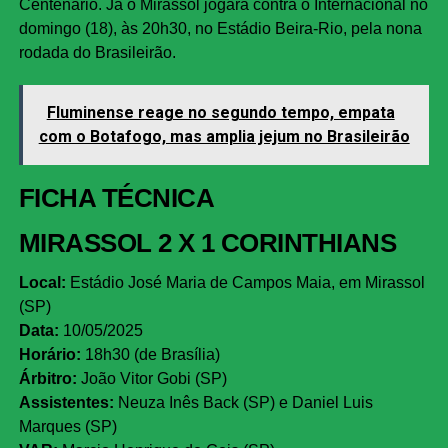
Centenário. Já o Mirassol jogará contra o Internacional no
domingo (18), às 20h30, no Estádio Beira-Rio, pela nona
rodada do Brasileirão.
Fluminense reage no segundo tempo, empata
com o Botafogo, mas amplia jejum no Brasileirão
FICHA TÉCNICA
MIRASSOL 2 X 1 CORINTHIANS
Local:
Estádio José Maria de Campos Maia, em Mirassol
(SP)
Data:
10/05/2025
Horário:
18h30 (de Brasília)
Árbitro:
João Vitor Gobi (SP)
Assistentes:
Neuza Inês Back (SP) e Daniel Luis
Marques (SP)