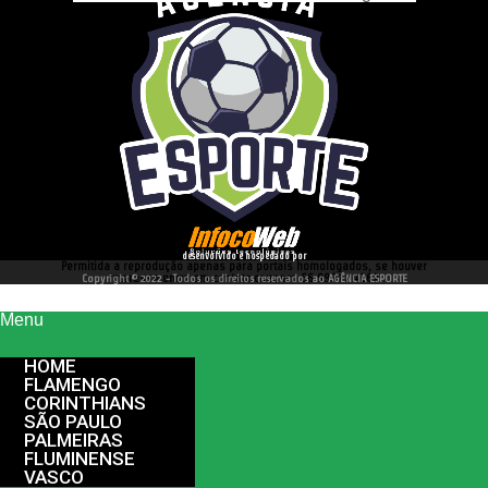
desenvolvido e hospedado por
Permitida a reprodução apenas para portais homologados, se houver
interesse entre em contato conosco 66 99977 4262
Copyright © 2022 - Todos os direitos reservados ao AGÊNCIA ESPORTE
Menu
HOME
FLAMENGO
CORINTHIANS
SÃO PAULO
PALMEIRAS
FLUMINENSE
VASCO