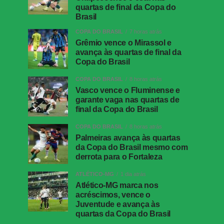
quartas de final da Copa do
Brasil
COPA DO BRASIL
7 horas atrás
Grêmio vence o Mirassol e
avança às quartas de final da
Copa do Brasil
COPA DO BRASIL
8 horas atrás
Vasco vence o Fluminense e
garante vaga nas quartas de
final da Copa do Brasil
COPA DO BRASIL
8 horas atrás
Palmeiras avança às quartas
da Copa do Brasil mesmo com
derrota para o Fortaleza
ATLÉTICO-MG
1 dia atrás
Atlético-MG marca nos
acréscimos, vence o
Juventude e avança às
quartas da Copa do Brasil