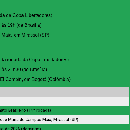
da da Copa Libertadores)
, às 19h (de Brasília)
 Maia, em Mirassol (SP)
rta rodada da Copa Libertadores)
, às 21h30 (de Brasília)
El Campín, em Bogotá (Colômbia)
to Brasileiro (14ª rodada)
José Maria de Campos Maia, Mirassol (SP)
io de 2026 (domingo)