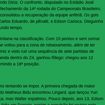
do Diniz. O confronto, disputado no Estádio José
 fechamento da 14ª rodada do Campeonato Brasileiro,
 consolidou a recuperação da equipe anfitriã. Os gols
arlos Eduardo, de pênalti, e Edson Carioca. Dieguinho
gundo tempo.
rintiana na classificação. Com 15 pontos e sem somar
me voltou para a zona de rebaixamento, além de ter
iniz e visto ruir uma sequência de sete partidas de
 ainda dentro do Z4, ganhou fôlego: chegou aos 12
umindo a 18ª posição.
s tentando se impor. A primeira chegada de maior
do Matheus Bidu encontrou Lingard, que lançou Yuri
orça, mas Walter espalmou. Pouco depois, aos 13, Edson
falta em Raniele, porém a expulsão foi revista pelo