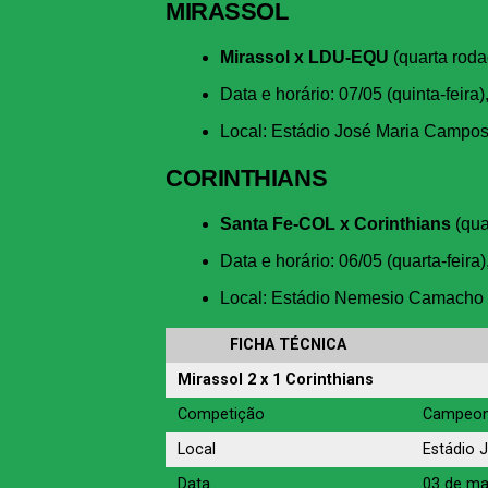
MIRASSOL
Mirassol x LDU-EQU
(quarta roda
Data e horário: 07/05 (quinta-feira)
Local: Estádio José Maria Campos
CORINTHIANS
Santa Fe-COL x Corinthians
(qua
Data e horário: 06/05 (quarta-feira)
Local: Estádio Nemesio Camacho 
FICHA TÉCNICA
Mirassol 2 x 1 Corinthians
Competição
Campeona
Local
Estádio 
Data
03 de ma