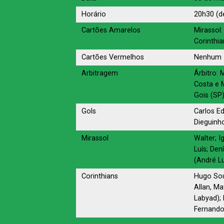
Horário
20h30 (de
Cartões Amarelos
Mirassol:
Corinthia
Cartões Vermelhos
Nenhum
Arbitragem
Árbitro: 
Costa e 
Gois (SP
Gols
Carlos Ed
Dieguinho
Mirassol
Walter; I
Luís; Den
(André L
Corinthians
Hugo Sou
Allan, Ma
Labyad); 
Fernando