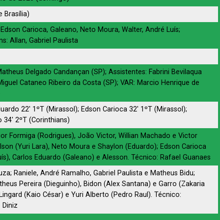
 Brasília)
 Edson Carioca, Galeano, Neto Moura, Walter, André Luís;
ns: Allan, Gabriel Paulista
Matheus Delgado Candançan (SP); Assistentes: Fabrini Bevilaqua
Miguel Cataneo Ribeiro da Costa (SP); VAR: Marcio Henrique de
)
uardo 22′ 1ºT (Mirassol); Edson Carioca 32′ 1ºT (Mirassol);
 34′ 2ºT (Corinthians)
gor Formiga (Rodrigues), João Victor, Willian Machado e Victor
ílson (Yuri Lara), Neto Moura e Shaylon (Eduardo); Edson Carioca
uís), Carlos Eduardo (Galeano) e Alesson. Técnico: Rafael Guanaes
za; Raniele, André Ramalho, Gabriel Paulista e Matheus Bidu;
theus Pereira (Dieguinho), Bidon (Alex Santana) e Garro (Zakaria
Lingard (Kaio César) e Yuri Alberto (Pedro Raul). Técnico:
 Diniz