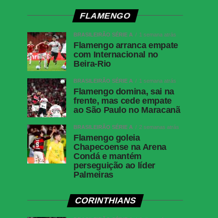
FLAMENGO
BRASILEIRÃO SÉRIE A
1 semana atrás
Flamengo arranca empate
com Internacional no
Beira-Rio
BRASILEIRÃO SÉRIE A
1 semana atrás
Flamengo domina, sai na
frente, mas cede empate
ao São Paulo no Maracanã
BRASILEIRÃO SÉRIE A
2 semanas atrás
Flamengo goleia
Chapecoense na Arena
Condá e mantém
perseguição ao líder
Palmeiras
CORINTHIANS