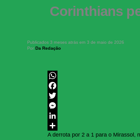
Corinthians pe
Publicados
3 meses atrás
em
3 de maio de 2026
Por
Da Redação
WhatsApp
Facebook
Twitter
Messenger
LinkedIn
A derrota por 2 a 1 para o Mirassol,
Share