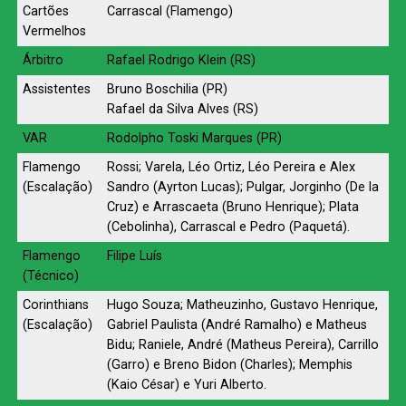
Cartões
Carrascal (Flamengo)
Vermelhos
Árbitro
Rafael Rodrigo Klein (RS)
Assistentes
Bruno Boschilia (PR)
Rafael da Silva Alves (RS)
VAR
Rodolpho Toski Marques (PR)
Flamengo
Rossi; Varela, Léo Ortiz, Léo Pereira e Alex
(Escalação)
Sandro (Ayrton Lucas); Pulgar, Jorginho (De la
Cruz) e Arrascaeta (Bruno Henrique); Plata
(Cebolinha), Carrascal e Pedro (Paquetá).
Flamengo
Filipe Luís
(Técnico)
Corinthians
Hugo Souza; Matheuzinho, Gustavo Henrique,
(Escalação)
Gabriel Paulista (André Ramalho) e Matheus
Bidu; Raniele, André (Matheus Pereira), Carrillo
(Garro) e Breno Bidon (Charles); Memphis
(Kaio César) e Yuri Alberto.