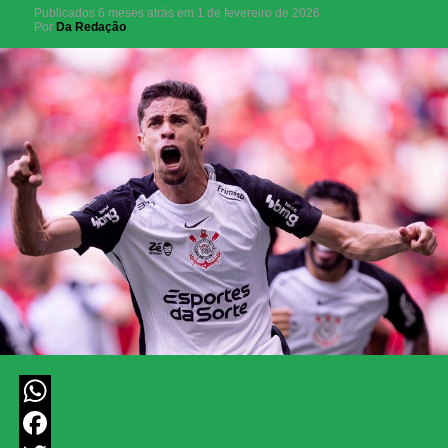
Publicados
6 meses atrás
em
1 de fevereiro de 2026
Por
Da Redação
WhatsApp