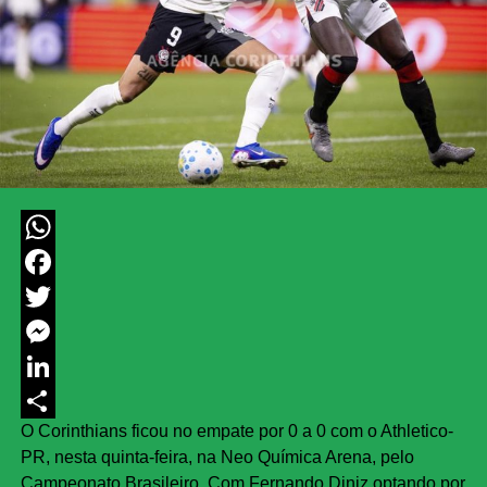
WhatsApp
Facebook
Twitter
Messenger
LinkedIn
O Corinthians ficou no empate por 0 a 0 com o Athletico-
Share
PR, nesta quinta-feira, na Neo Química Arena, pelo
Campeonato Brasileiro. Com Fernando Diniz optando por