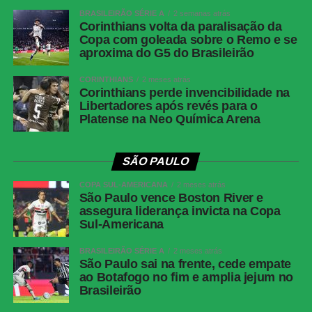
BRASILEIRÃO SÉRIE A
2 semanas atrás
Corinthians volta da paralisação da
Copa com goleada sobre o Remo e se
aproxima do G5 do Brasileirão
WhatsApp
Facebook
CORINTHIANS
2 meses atrás
Corinthians perde invencibilidade na
Twitter
Libertadores após revés para o
Platense na Neo Química Arena
Messenger
LinkedIn
SÃO PAULO
Share
COPA SUL-AMERICANA
2 meses atrás
São Paulo vence Boston River e
assegura liderança invicta na Copa
Sul-Americana
BRASILEIRÃO SÉRIE A
2 meses atrás
São Paulo sai na frente, cede empate
ao Botafogo no fim e amplia jejum no
Brasileirão