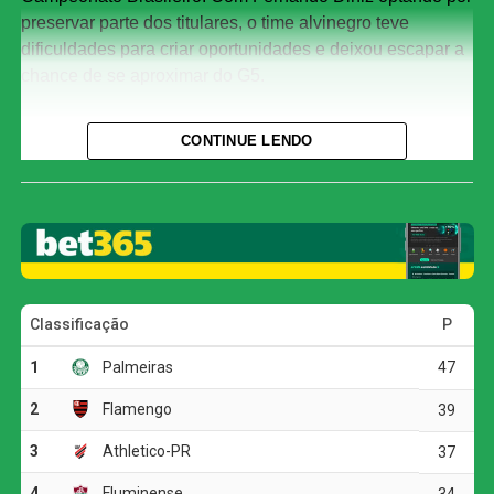
preservar parte dos titulares, o time alvinegro teve
dificuldades para criar oportunidades e deixou escapar a
chance de se aproximar do G5.
Com o resultado, o Corinthians chegou aos 29 pontos e
CONTINUE LENDO
permanece na oitava colocação, três atrás do Bahia, que
ocupa a quinta posição. O Athletico-PR segue em terceiro
lugar, com 37 pontos.
O jogo
A primeira etapa foi marcada pelo equilíbrio e pela forte
disputa física. As duas equipes encontraram dificuldades
para construir jogadas ofensivas, e as chances claras
foram raras.
A melhor oportunidade antes do intervalo foi do
Corinthians. Aos 23 minutos, Allan fez um cruzamento
preciso para Matheuzinho, que cabeceou com força, mas