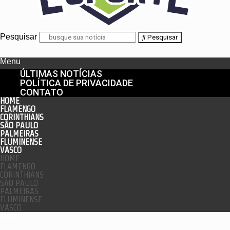
Pesquisar
Pesquisar
Menu
ÚLTIMAS NOTÍCIAS
POLÍTICA DE PRIVACIDADE
CONTATO
HOME
FLAMENGO
CORINTHIANS
SÃO PAULO
PALMEIRAS
FLUMINENSE
VASCO
HOME
FLAMENGO
CORINTHIANS
SÃO PAULO
PALMEIRAS
FLUMINENSE
VASCO
enu