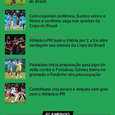
do Brasil
Local:
Arena da Baixada, em Curitiba (PR)
COPA DO BRASIL
40 minutos atrás
Com expulsão polêmica, Santos vence o
FICHA
Remo e confirma vaga nas quartas da
TÉCNICA
Copa do Brasil
Partida
Corinthians 0 x 0 Athletico-PR
ATHLETICO-PR
1 dia atrás
Competição
Campeonato Brasileiro – 21ª rodada
Athletico-PR bate o Vitória por 2 a 0 e abre
vantagem nas oitavas da Copa do Brasil
Local
Neo Química Arena, São Paulo (SP)
Data
30 de julho de 2026 (quinta-feira)
PALMEIRAS
1 dia atrás
Horário
19h30 (de Brasília)
Palmeiras inicia preparação para jogo de
volta contra o Fortaleza; Gómez treina no
Público
38.963 torcedores
gramado e Paulinho vira preocupação
Renda
R$ 2.606.640,01
BRASILEIRÃO SÉRIE A
5 dias atrás
Cartões
Benavídez, Jadson, Portilla e Santos
Corinthians cria pouco e empata sem gols
amarelos
com o Athletico-PR
(Athletico-PR); Fernando Diniz, André
Ramalho, Matheuzinho e Rodrigo Garro
(Corinthians)
Cartões
Nenhum
FLAMENGO