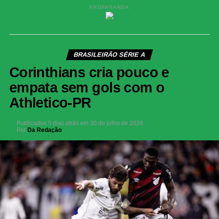
PROPAGANDA
BRASILEIRÃO SÉRIE A
Corinthians cria pouco e
empata sem gols com o
Athletico-PR
Publicados
5 dias atrás
em
30 de julho de 2026
Por
Da Redação