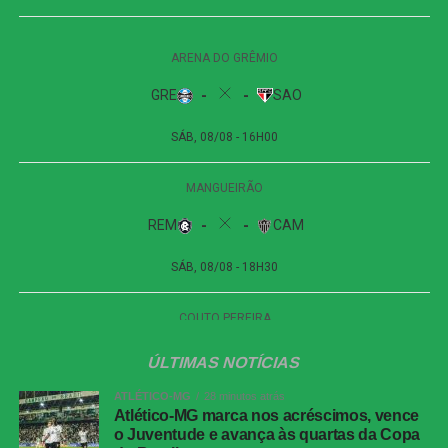
Apesar das tentativas das duas equipes na etapa final, o
placar não foi alterado. O empate sem gols refletiu a
pouca efetividade ofensiva apresentada durante a
partida.
Próximos jogos
Internacional x Corinthians
| Copa do Brasil (jogo
de ida das oitavas de final)
Data e horário:
02.08 (domingo), às 19h30 (de
Brasília)
Local:
Beira-Rio, em Porto Alegre (RS)
Athletico-PR x Vitória
| Copa do Brasil (jogo de
ÚLTIMAS NOTÍCIAS
ida das oitavas de final)
ATLÉTICO-MG
28 minutos atrás
Data e horário:
03.08 (segunda-feira), às 21h (de
Atlético-MG marca nos acréscimos, vence
o Juventude e avança às quartas da Copa
Brasília)