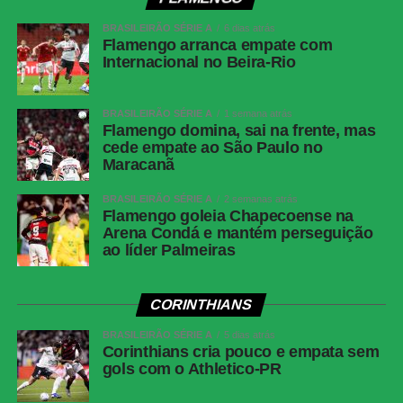
vermelhos
BRASILEIRÃO SÉRIE A
6 dias atrás
Árbitro
Flamengo arranca empate com
Paulo Cesar Zanovelli da Silva (MG)
Internacional no Beira-Rio
Assistentes
Nailton Junior de Sousa Oliveira (CE) e
Thiaggo Americano Labes (SC)
BRASILEIRÃO SÉRIE A
1 semana atrás
VAR
Paulo Renato Moreira da Silva Coelho (RJ)
Flamengo domina, sai na frente, mas
cede empate ao São Paulo no
Corinthians
Hugo Souza; Pedro Milans, André Ramalho,
Maracanã
Raniele e Matheuzinho; Allan, Matheus Pereira
(Breno Bidon), André Carrillo (André) e
BRASILEIRÃO SÉRIE A
2 semanas atrás
Zakaria Labyad (Kaio César); Dieguinho (Yuri
Flamengo goleia Chapecoense na
Alberto (Rodrigo Garro)) e Lingard. Técnico:
Arena Condá e mantém perseguição
ao líder Palmeiras
Fernando Diniz.
Athletico-
Santos; Benavídez, Terán (Aguirre) e Arthur
PR
Dias; Gilberto, Jadson, Portilla e Claudinho
CORINTHIANS
(Léo Derik); Leozinho (Dudu), Viveros (Rivaldo)
BRASILEIRÃO SÉRIE A
e Mendoza (João Cruz). Técnico: Odair
5 dias atrás
Corinthians cria pouco e empata sem
Hellmann.
gols com o Athletico-PR
COMENTE ABAIXO: