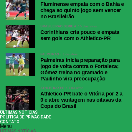
Fluminense empata com o Bahia e
chega ao quinto jogo sem vencer
no Brasileirão
BRASILEIRÃO SÉRIE A
5 dias atrás
Corinthians cria pouco e empata
sem gols com o Athletico-PR
PALMEIRAS
1 dia atrás
Palmeiras inicia preparação para
jogo de volta contra o Fortaleza;
Gómez treina no gramado e
Paulinho vira preocupação
ATHLETICO-PR
1 dia atrás
Athletico-PR bate o Vitória por 2 a
0 e abre vantagem nas oitavas da
Copa do Brasil
ÚLTIMAS NOTÍCIAS
POLÍTICA DE PRIVACIDADE
CONTATO
Menu
ÚLTIMAS NOTÍCIAS