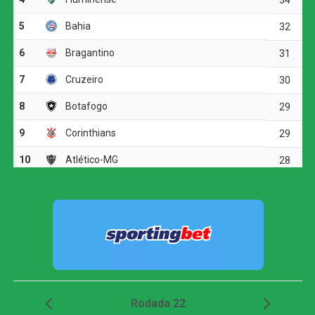
parou em uma boa defesa do goleiro Santos.
O ritmo aumentou no segundo tempo, e o Corinthians
voltou a ameaçar aos 20 minutos. Matheuzinho recuperou
a bola no meio-campo e acionou Yuri Alberto. O atacante
dominou, girou diante da marcação e finalizou com
potência da entrada da área, obrigando Santos a fazer
outra grande intervenção.
Dois minutos mais tarde, Yuri Alberto recebeu um
lançamento de Allan, invadiu a área, mas não conseguiu
finalizar bem e chutou em cima do goleiro adversário.
O Athletico-PR respondeu aos 27 minutos, em uma
cobrança de escanteio. Gilberto desviou a bola na
segunda trave, e Viveros apareceu para cabecear. A
finalização, porém, explodiu no travessão e quase
garantiu a vitória dos visitantes.