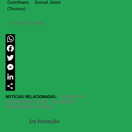
Corinthians
Dorival Júnior
(Técnico)
COMENTE ABAIXO:
WhatsApp
Facebook
Twitter
Messenger
LinkedIn
Share
NOTÍCIAS RELACIONADAS:
CONQUISTA
CORINTHIANS VENCE
FLAMENGO
SUPERCOPA DO BRASIL
Da Redação