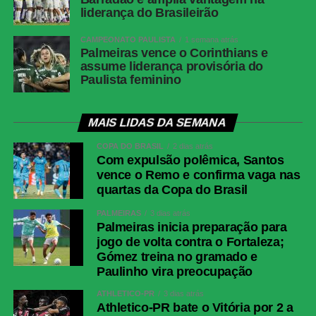
liderança do Brasileirão
CAMPEONATO PAULISTA
1 semana atrás
Palmeiras vence o Corinthians e
assume liderança provisória do
Paulista feminino
MAIS LIDAS DA SEMANA
COPA DO BRASIL
2 dias atrás
Com expulsão polêmica, Santos
vence o Remo e confirma vaga nas
quartas da Copa do Brasil
PALMEIRAS
3 dias atrás
Palmeiras inicia preparação para
jogo de volta contra o Fortaleza;
Gómez treina no gramado e
Paulinho vira preocupação
ATHLETICO-PR
3 dias atrás
Athletico-PR bate o Vitória por 2 a