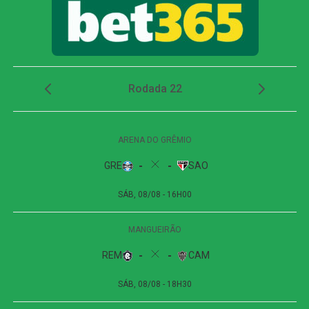
Dois minutos mais tarde, Yuri Alberto recebeu um
lançamento de Allan, invadiu a área, mas não conseguiu
finalizar bem e chutou em cima do goleiro adversário.
O Athletico-PR respondeu aos 27 minutos, em uma
cobrança de escanteio. Gilberto desviou a bola na
segunda trave, e Viveros apareceu para cabecear. A
finalização, porém, explodiu no travessão e quase
garantiu a vitória dos visitantes.
Apesar das tentativas das duas equipes na etapa final, o
placar não foi alterado. O empate sem gols refletiu a
pouca efetividade ofensiva apresentada durante a
partida.
Próximos jogos
Internacional x Corinthians
| Copa do Brasil (jogo
de ida das oitavas de final)