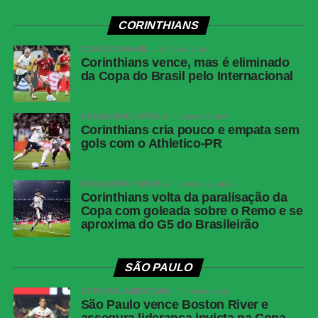
(Breno Bidon), André Carrillo (André) e
Zakaria Labyad (Kaio César); Dieguinho (Yuri
CORINTHIANS
Alberto (Rodrigo Garro)) e Lingard. Técnico:
Fernando Diniz.
COPA DO BRASIL
16 horas atrás
Corinthians vence, mas é eliminado
Athletico-
Santos; Benavídez, Terán (Aguirre) e Arthur
da Copa do Brasil pelo Internacional
PR
Dias; Gilberto, Jadson, Portilla e Claudinho
(Léo Derik); Leozinho (Dudu), Viveros (Rivaldo)
BRASILEIRÃO SÉRIE A
1 semana atrás
e Mendoza (João Cruz). Técnico: Odair
Corinthians cria pouco e empata sem
Hellmann.
gols com o Athletico-PR
Corinthians vence, mas é eliminado da Copa do
BRASILEIRÃO SÉRIE A
2 semanas atrás
Brasil pelo Internacional
Corinthians volta da paralisação da
Copa com goleada sobre o Remo e se
aproxima do G5 do Brasileirão
COMENTE ABAIXO:
SÃO PAULO
COPA SUL-AMERICANA
2 meses atrás
WhatsApp
São Paulo vence Boston River e