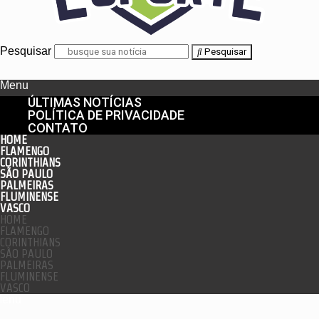
Pesquisar
Pesquisar
Menu
ÚLTIMAS NOTÍCIAS
POLÍTICA DE PRIVACIDADE
CONTATO
HOME
FLAMENGO
CORINTHIANS
SÃO PAULO
PALMEIRAS
FLUMINENSE
VASCO
HOME
FLAMENGO
CORINTHIANS
SÃO PAULO
PALMEIRAS
FLUMINENSE
VASCO
enu