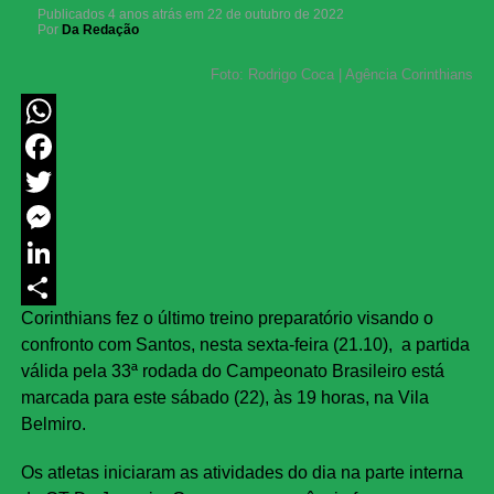
Publicados
4 anos atrás
em
22 de outubro de 2022
Por
Da Redação
Foto: Rodrigo Coca | Agência Corinthians
WhatsApp
Facebook
Twitter
Messenger
LinkedIn
Corinthians fez o último treino preparatório visando o
Share
confronto com Santos, nesta sexta-feira (21.10), a partida
válida pela 33ª rodada do Campeonato Brasileiro está
marcada para este sábado (22), às 19 horas, na Vila
Belmiro.
Os atletas iniciaram as atividades do dia na parte interna