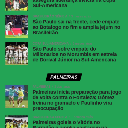
assegura liderança invicta na Copa
Facebook
Sul-Americana
Twitter
BRASILEIRÃO SÉRIE A
3 meses atrás
Messenger
São Paulo sai na frente, cede empate
ao Botafogo no fim e amplia jejum no
LinkedIn
Brasileirão
Share
COPA SUL-AMERICANA
3 meses atrás
São Paulo sofre empate do
Millonarios no Morumbis em estreia
de Dorival Júnior na Sul-Americana
PALMEIRAS
PALMEIRAS
3 dias atrás
Palmeiras inicia preparação para jogo
de volta contra o Fortaleza; Gómez
treina no gramado e Paulinho vira
preocupação
BRASILEIRÃO SÉRIE A
1 semana atrás
Palmeiras goleia o Vitória no
Barradão e amplia vantagem na