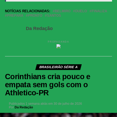
NOTÍCIAS RELACIONADAS:
BELMIRO
DUELO
FINALIZA
PREPARA
PRONTO
SANTOS
Da Redação
PROPAGANDA
BRASILEIRÃO SÉRIE A
Corinthians cria pouco e
empata sem gols com o
Athletico-PR
Publicados
1 semana atrás
em
30 de julho de 2026
Por
Da Redação