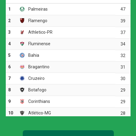
para construir jogadas ofensivas, e as chances claras
foram raras.
A melhor oportunidade antes do intervalo foi do
Corinthians. Aos 23 minutos, Allan fez um cruzamento
preciso para Matheuzinho, que cabeceou com força, mas
parou em uma boa defesa do goleiro Santos.
O ritmo aumentou no segundo tempo, e o Corinthians
voltou a ameaçar aos 20 minutos. Matheuzinho recuperou
a bola no meio-campo e acionou Yuri Alberto. O atacante
dominou, girou diante da marcação e finalizou com
potência da entrada da área, obrigando Santos a fazer
outra grande intervenção.
Corinthians vence, mas é eliminado da Copa do
Brasil pelo Internacional