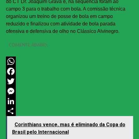
do CT Dr. Joaquim Grava e, na sequência foram ao
campo 3 para o trabalho com bola. A comissão técnica
organizou um treino de posse de bola em campo
reduzido e finalizou com atividade de bola parada
ofensiva e defensiva de olho no Clássico Alvinegro.
COMENTE ABAIXO:
WhatsApp
Facebook
Twitter
Messenger
LinkedIn
Share
Corinthians vence, mas é eliminado da Copa do
Brasil pelo Internacional