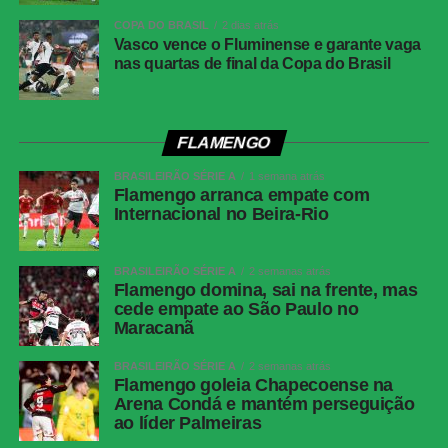
Data
30 de julho de 2026 (quinta-feira)
COPA DO BRASIL
2 dias atrás
Horário
19h30 (de Brasília)
Vasco vence o Fluminense e garante vaga
nas quartas de final da Copa do Brasil
Público
38.963 torcedores
Renda
R$ 2.606.640,01
Cartões
Benavídez, Jadson, Portilla e Santos
FLAMENGO
amarelos
(Athletico-PR); Fernando Diniz, André
BRASILEIRÃO SÉRIE A
1 semana atrás
Ramalho, Matheuzinho e Rodrigo Garro
Flamengo arranca empate com
(Corinthians)
Internacional no Beira-Rio
Cartões
Nenhum
vermelhos
BRASILEIRÃO SÉRIE A
2 semanas atrás
Flamengo domina, sai na frente, mas
Árbitro
Paulo Cesar Zanovelli da Silva (MG)
cede empate ao São Paulo no
Assistentes
Nailton Junior de Sousa Oliveira (CE) e
Maracanã
Thiaggo Americano Labes (SC)
BRASILEIRÃO SÉRIE A
2 semanas atrás
VAR
Paulo Renato Moreira da Silva Coelho (RJ)
Flamengo goleia Chapecoense na
Arena Condá e mantém perseguição
Corinthians
Hugo Souza; Pedro Milans, André Ramalho,
ao líder Palmeiras
Raniele e Matheuzinho; Allan, Matheus Pereira