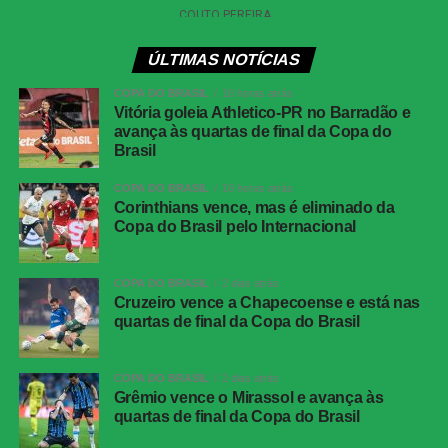
Data e horário:
02.08 (domingo), às 19h30 (de
Brasília)
ÚLTIMAS NOTÍCIAS
Local:
Beira-Rio, em Porto Alegre (RS)
COPA DO BRASIL
16 horas atrás
Vitória goleia Athletico-PR no Barradão e
avança às quartas de final da Copa do
Athletico-PR x Vitória
| Copa do Brasil (jogo de
Brasil
ida das oitavas de final)
COPA DO BRASIL
16 horas atrás
Data e horário:
03.08 (segunda-feira), às 21h (de
Corinthians vence, mas é eliminado da
Copa do Brasil pelo Internacional
Brasília)
Local:
Arena da Baixada, em Curitiba (PR)
COPA DO BRASIL
2 dias atrás
Cruzeiro vence a Chapecoense e está nas
FICHA
quartas de final da Copa do Brasil
TÉCNICA
Partida
Corinthians 0 x 0 Athletico-PR
COPA DO BRASIL
2 dias atrás
Competição
Campeonato Brasileiro – 21ª rodada
Grêmio vence o Mirassol e avança às
quartas de final da Copa do Brasil
Local
Neo Química Arena, São Paulo (SP)