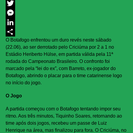
Facebook
Twitter
Messenger
LinkedIn
O Botafogo enfrentou um duro revés neste sábado
Share
(22.06), ao ser derrotado pelo Criciúma por 2 a 1 no
Estádio Heriberto Hülse, em partida válida pela 11ª
rodada do Campeonato Brasileiro. O confronto foi
marcado pela “lei do ex”, com Barreto, ex-jogador do
Botafogo, abrindo o placar para o time catarinense logo
no início do jogo.
O Jogo
A partida começou com o Botafogo tentando impor seu
ritmo. Aos três minutos, Tiquinho Soares, retornando ao
time após dois jogos, recebeu um passe de Luiz
Henrique na área, mas finalizou para fora. O Criciúma, no