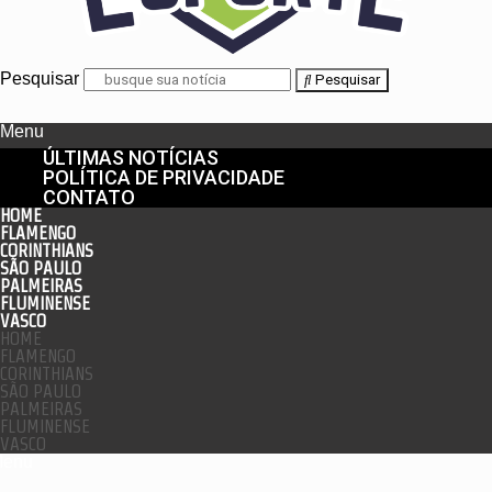
Pesquisar
Pesquisar
Menu
ÚLTIMAS NOTÍCIAS
POLÍTICA DE PRIVACIDADE
CONTATO
HOME
FLAMENGO
CORINTHIANS
SÃO PAULO
PALMEIRAS
FLUMINENSE
VASCO
HOME
FLAMENGO
CORINTHIANS
SÃO PAULO
PALMEIRAS
FLUMINENSE
VASCO
enu