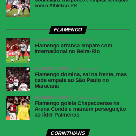
amarelos
com o Athletico-PR
(Athletico-PR); Fernando Diniz, André
Ramalho, Matheuzinho e Rodrigo Garro
(Corinthians)
Cartões
Nenhum
FLAMENGO
vermelhos
BRASILEIRÃO SÉRIE A
7 dias atrás
Árbitro
Flamengo arranca empate com
Paulo Cesar Zanovelli da Silva (MG)
Internacional no Beira-Rio
Assistentes
Nailton Junior de Sousa Oliveira (CE) e
Thiaggo Americano Labes (SC)
BRASILEIRÃO SÉRIE A
1 semana atrás
VAR
Paulo Renato Moreira da Silva Coelho (RJ)
Flamengo domina, sai na frente, mas
cede empate ao São Paulo no
Corinthians
Hugo Souza; Pedro Milans, André Ramalho,
Maracanã
Raniele e Matheuzinho; Allan, Matheus Pereira
(Breno Bidon), André Carrillo (André) e
BRASILEIRÃO SÉRIE A
2 semanas atrás
Zakaria Labyad (Kaio César); Dieguinho (Yuri
Flamengo goleia Chapecoense na
Alberto (Rodrigo Garro)) e Lingard. Técnico:
Arena Condá e mantém perseguição
ao líder Palmeiras
Fernando Diniz.
Athletico-
Santos; Benavídez, Terán (Aguirre) e Arthur
PR
Dias; Gilberto, Jadson, Portilla e Claudinho
CORINTHIANS