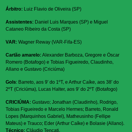
Árbitro:
Luiz Flavio de Oliveira (SP)
Assistentes:
Daniel Luis Marques (SP) e Miguel
Cataneo Ribeiro da Costa (SP)
VAR:
Wagner Reway (VAR-Fifa-ES)
Cartão amarelo:
Alexander Barboza, Gregore e Óscar
Romero (Botafogo) e Tobias Figueiredo, Claudinho,
Allano e Gustavo (Criciúma)
Gols
: Barreto, aos 9′ do 1ºT, e Arthur Caíke, aos 38′ do
2ºT (
Criciúma)
, Lucas Halter, aos 9′ do 2ºT (
Botafogo)
CRICIÚMA:
Gustavo; Jonathan (Claudinho), Rodrigo,
Tobias Figueiredo e Marcelo Hermes; Barreto, Ronald
Lopes (Marquinhos Gabriel), Matheusinho (Fellipe
Mateus) e Trauco; Eder (Arthur Caíke) e Bolasie (Allano).
Técnico:
Cláudio Tencati.