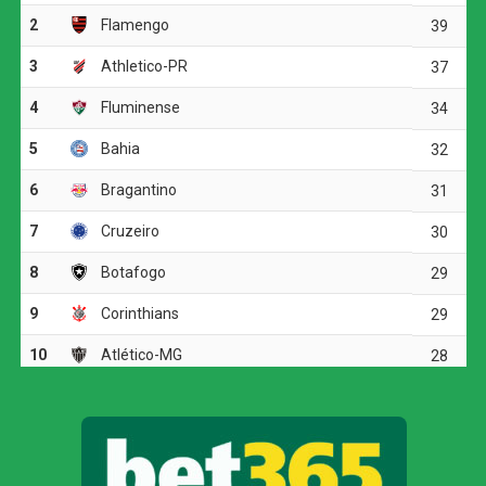
A melhor oportunidade antes do intervalo foi do
Corinthians. Aos 23 minutos, Allan fez um cruzamento
preciso para Matheuzinho, que cabeceou com força, mas
parou em uma boa defesa do goleiro Santos.
O ritmo aumentou no segundo tempo, e o Corinthians
voltou a ameaçar aos 20 minutos. Matheuzinho recuperou
a bola no meio-campo e acionou Yuri Alberto. O atacante
dominou, girou diante da marcação e finalizou com
potência da entrada da área, obrigando Santos a fazer
outra grande intervenção.
Dois minutos mais tarde, Yuri Alberto recebeu um
lançamento de Allan, invadiu a área, mas não conseguiu
finalizar bem e chutou em cima do goleiro adversário.
O Athletico-PR respondeu aos 27 minutos, em uma
cobrança de escanteio. Gilberto desviou a bola na