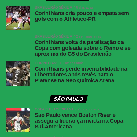
(Léo Derik); Leozinho (Dudu), Viveros (Rivaldo)
BRASILEIRÃO SÉRIE A
e Mendoza (João Cruz). Técnico: Odair
6 dias atrás
Corinthians cria pouco e empata sem
Hellmann.
gols com o Athletico-PR
COMENTE ABAIXO:
BRASILEIRÃO SÉRIE A
2 semanas atrás
Corinthians volta da paralisação da
Copa com goleada sobre o Remo e se
aproxima do G5 do Brasileirão
WhatsApp
CORINTHIANS
2 meses atrás
Facebook
Corinthians perde invencibilidade na
Libertadores após revés para o
Twitter
Platense na Neo Química Arena
Messenger
LinkedIn
SÃO PAULO
Share
COPA SUL-AMERICANA
2 meses atrás
São Paulo vence Boston River e
assegura liderança invicta na Copa
Sul-Americana