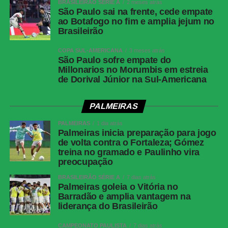
BRASILEIRÃO SÉRIE A
2 meses atrás
São Paulo sai na frente, cede empate
ao Botafogo no fim e amplia jejum no
Brasileirão
COPA SUL-AMERICANA
3 meses atrás
São Paulo sofre empate do
Millonarios no Morumbis em estreia
de Dorival Júnior na Sul-Americana
PALMEIRAS
PALMEIRAS
1 dia atrás
Palmeiras inicia preparação para jogo
de volta contra o Fortaleza; Gómez
treina no gramado e Paulinho vira
preocupação
BRASILEIRÃO SÉRIE A
7 dias atrás
Palmeiras goleia o Vitória no
Barradão e amplia vantagem na
liderança do Brasileirão
CAMPEONATO PAULISTA
7 dias atrás