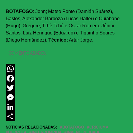
BOTAFOGO:
John; Mateo Ponte (Damián Suárez),
Bastos, Alexander Barboza (Lucas Halter) e Cuiabano
(Hugo); Gregore, Tchê Tchê e Óscar Romero; Júnior
Santos, Luiz Henrique (Eduardo) e Tiquinho Soares
(Diego Hernández).
Técnico:
Artur Jorge.
COMENTE ABAIXO:
WhatsApp
Facebook
Twitter
Messenger
LinkedIn
Share
NOTÍCIAS RELACIONADAS:
BOTAFOGO
CRICIUMA
DERROTA
INTERROMPIDA
INVENCIBILIDADE