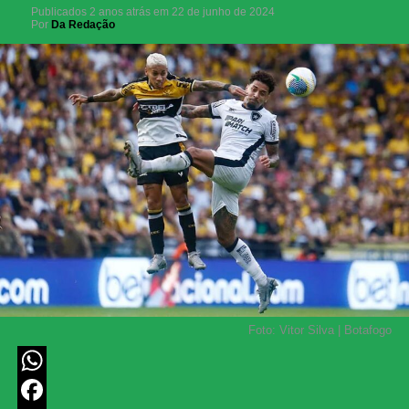
Publicados
2 anos atrás
em
22 de junho de 2024
Por
Da Redação
Foto: Vitor Silva | Botafogo
WhatsApp