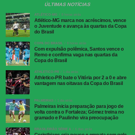
Athletico-PR x Vitória
| Copa do Brasil (jogo de
ÚLTIMAS NOTÍCIAS
ida das oitavas de final)
ATLÉTICO-MG
8 horas atrás
Data e horário:
03.08 (segunda-feira), às 21h (de
Atlético-MG marca nos acréscimos, vence
o Juventude e avança às quartas da Copa
Brasília)
do Brasil
Local:
Arena da Baixada, em Curitiba (PR)
COPA DO BRASIL
8 horas atrás
Com expulsão polêmica, Santos vence o
FICHA
Remo e confirma vaga nas quartas da
TÉCNICA
Copa do Brasil
Partida
Corinthians 0 x 0 Athletico-PR
ATHLETICO-PR
1 dia atrás
Competição
Campeonato Brasileiro – 21ª rodada
Athletico-PR bate o Vitória por 2 a 0 e abre
vantagem nas oitavas da Copa do Brasil
Local
Neo Química Arena, São Paulo (SP)
Data
30 de julho de 2026 (quinta-feira)
PALMEIRAS
1 dia atrás
Horário
19h30 (de Brasília)
Palmeiras inicia preparação para jogo de
volta contra o Fortaleza; Gómez treina no
Público
38.963 torcedores
gramado e Paulinho vira preocupação
Renda
R$ 2.606.640,01
BRASILEIRÃO SÉRIE A
6 dias atrás
Cartões
Benavídez, Jadson, Portilla e Santos
Corinthians cria pouco e empata sem gols