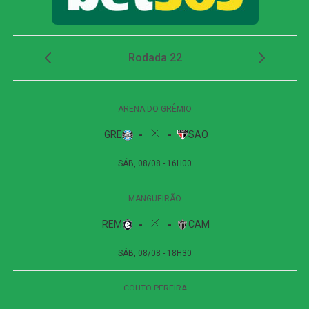
segunda trave, e Viveros apareceu para cabecear. A
finalização, porém, explodiu no travessão e quase
garantiu a vitória dos visitantes.
Apesar das tentativas das duas equipes na etapa final, o
placar não foi alterado. O empate sem gols refletiu a
pouca efetividade ofensiva apresentada durante a
partida.
Próximos jogos
Internacional x Corinthians
| Copa do Brasil (jogo
de ida das oitavas de final)
Data e horário:
02.08 (domingo), às 19h30 (de
Brasília)
Local:
Beira-Rio, em Porto Alegre (RS)