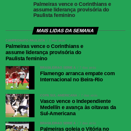
Palmeiras vence o Corinthians e
assume liderança provisória do
Paulista feminino
MAIS LIDAS DA SEMANA
CAMPEONATO PAULISTA
7 dias atrás
Palmeiras vence o Corinthians e
assume liderança provisória do
Paulista feminino
BRASILEIRÃO SÉRIE A
7 dias atrás
Flamengo arranca empate com
Internacional no Beira-Rio
COPA SUL-AMERICANA
7 dias atrás
Vasco vence o Independiente
Medellín e avança às oitavas da
Sul-Americana
BRASILEIRÃO SÉRIE A
7 dias atrás
Palmeiras goleia o Vitória no