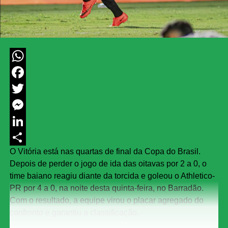
WhatsApp
Facebook
Twitter
Messenger
LinkedIn
O Vitória está nas quartas de final da Copa do Brasil.
Share
Depois de perder o jogo de ida das oitavas por 2 a 0, o
time baiano reagiu diante da torcida e goleou o Athletico-
PR por 4 a 0, na noite desta quinta-feira, no Barradão.
Com o resultado, a equipe virou o placar agregado do
confronto e garantiu a classificação.