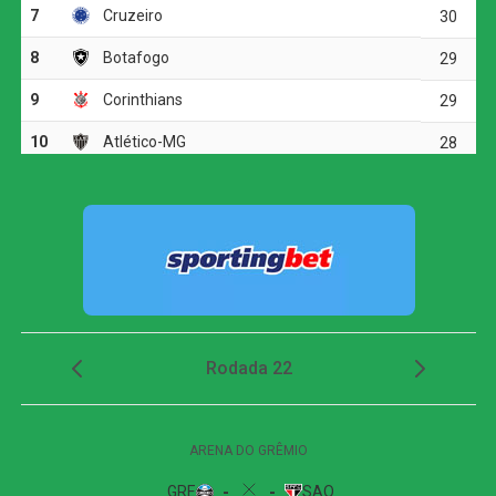
Mendoza acionou Viveros, que avançou pela esquerda e
cruzou rasteiro para Gilberto. O atacante chegou batendo
de primeira, mas mandou por cima. Dois minutos depois,
Viveros recebeu novamente em boa posição, desta vez
pelo lado direito, e finalizou acima do gol defendido por
Lucas Arcanjo.
Vitória goleia Athletico-PR no Barradão e avança
às quartas de final da Copa do Brasil
Aos 44 minutos, Matheuzinho arriscou de fora da área,
mas Santos defendeu sem dificuldade. Já nos
acréscimos do primeiro tempo, aos 49, o Vitória ampliou.
Erick recebeu na ponta direita, cortou Luiz Gustavo para
dentro e bateu de esquerda, sem dar chances ao goleiro
adversário. O gol igualou o placar agregado do confronto.
Na etapa final, o Athletico-PR quase marcou aos seis