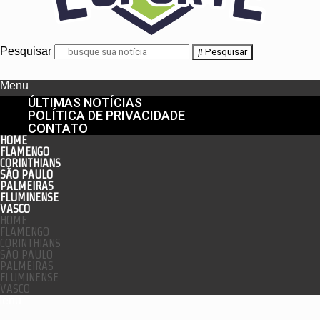
Pesquisar
Pesquisar
Menu
ÚLTIMAS NOTÍCIAS
POLÍTICA DE PRIVACIDADE
CONTATO
HOME
FLAMENGO
CORINTHIANS
SÃO PAULO
PALMEIRAS
FLUMINENSE
VASCO
HOME
FLAMENGO
CORINTHIANS
SÃO PAULO
PALMEIRAS
FLUMINENSE
VASCO
enu