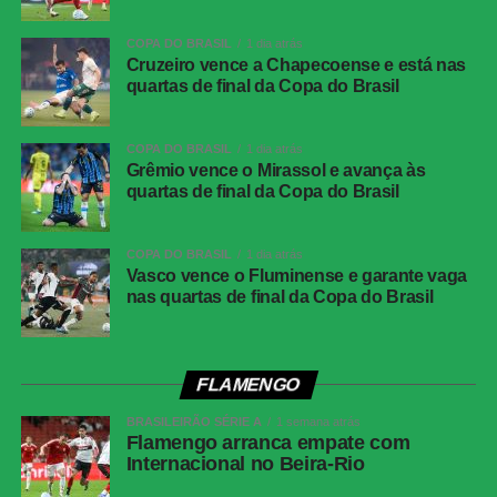
Fabri avançou pela direita, chegou à linha de fundo e
tocou para o meio da área. Marinho apareceu bem
COPA DO BRASIL
1 dia atrás
posicionado e finalizou para confirmar a goleada e a
Cruzeiro vence a Chapecoense e está nas
classificação do time baiano às quartas de final.
quartas de final da Copa do Brasil
Vasco vence o Fluminense e garante vaga nas
COPA DO BRASIL
1 dia atrás
Grêmio vence o Mirassol e avança às
quartas de final da Copa do Brasil
quartas de final da Copa do Brasil
FICHA
COPA DO BRASIL
1 dia atrás
TÉCNICA
Vasco vence o Fluminense e garante vaga
nas quartas de final da Copa do Brasil
Partida
Vitória 4 x 0 Athletico-PR
Competição
Copa do Brasil — oitavas de final
Local
Barradão, Salvador (BA)
FLAMENGO
Data
6 de agosto de 2026, quinta-feira
BRASILEIRÃO SÉRIE A
1 semana atrás
Flamengo arranca empate com
Horário
20h (de Brasília)
Internacional no Beira-Rio
Cartões
Vitória: Caique, Tarzia e Renê; Athletico-PR: