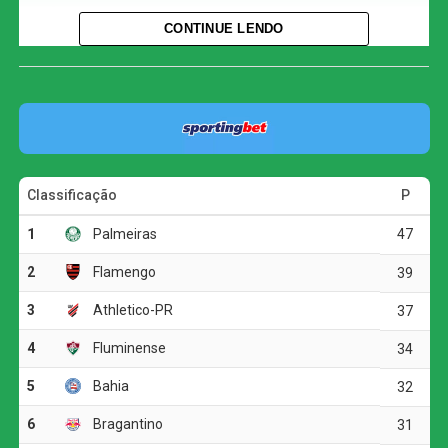
Renê foi o destaque da partida ao marcar duas vezes.
CONTINUE LENDO
Erick e Marinho completaram a goleada do Vitória.
O adversário do clube baiano na próxima fase será
conhecido em sorteio realizado pela Confederação
Brasileira de Futebol (CBF) na próxima terça-feira, às 11h
(de Brasília), na sede da entidade, no Rio de Janeiro.
Além dos confrontos das quartas de final, o sorteio
também definirá os mandos de campo.
O jogo
O Vitória precisou de apenas dez minutos para abrir o
placar. Baralhas recebeu a bola próximo à meia-lua e
finalizou colocado. O goleiro Santos não conseguiu
segurar a defesa e espalmou a bola para o meio da área.
Renê aproveitou o rebote e empurrou para as redes.
O Athletico-PR tentou responder aos 15 minutos.