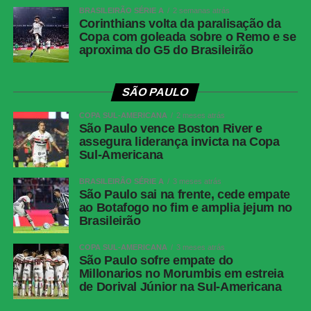
Gustavo (Zapelli) e Jadson (Renan
BRASILEIRÃO SÉRIE A
2 semanas atrás
Corinthians volta da paralisação da
Peixoto); Leozinho (Kerwin Vargas),
Copa com goleada sobre o Remo e se
Mendoza e Viveros
aproxima do G5 do Brasileirão
Técnico
Odair Hellmann
SÃO PAULO
COMENTE ABAIXO:
COPA SUL-AMERICANA
2 meses atrás
São Paulo vence Boston River e
assegura liderança invicta na Copa
WhatsApp
Sul-Americana
Facebook
BRASILEIRÃO SÉRIE A
3 meses atrás
São Paulo sai na frente, cede empate
Twitter
ao Botafogo no fim e amplia jejum no
Messenger
Brasileirão
LinkedIn
COPA SUL-AMERICANA
3 meses atrás
São Paulo sofre empate do
Share
Millonarios no Morumbis em estreia
de Dorival Júnior na Sul-Americana