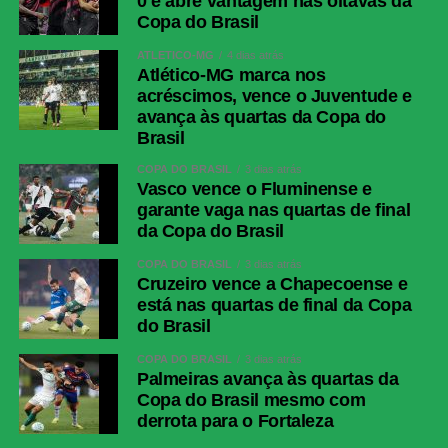
0 e abre vantagem nas oitavas da
LinkedIn
Copa do Brasil
Share
ATLÉTICO-MG
4 dias atrás
Atlético-MG marca nos
acréscimos, vence o Juventude e
avança às quartas da Copa do
Brasil
COPA DO BRASIL
3 dias atrás
Vasco vence o Fluminense e
garante vaga nas quartas de final
da Copa do Brasil
COPA DO BRASIL
3 dias atrás
Cruzeiro vence a Chapecoense e
está nas quartas de final da Copa
do Brasil
COPA DO BRASIL
3 dias atrás
Palmeiras avança às quartas da
Copa do Brasil mesmo com
derrota para o Fortaleza