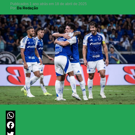
Publicados
1 ano atrás
em
18 de abril de 2025
Por
Da Redação
WhatsApp
Facebook