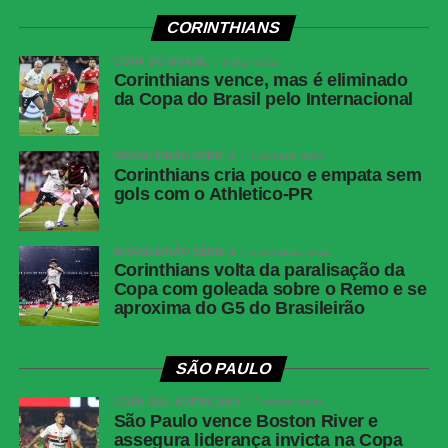
Cianciano x Botafogo
CORINTHIANS
Competição:
Copa Sul-Americana – oitavas de final (ida)
Data e horário:
13.08 (quinta-feira), às 21h30 (de
COPA DO BRASIL
2 dias atrás
Corinthians vence, mas é eliminado
Brasília)
da Copa do Brasil pelo Internacional
Local:
Estádio Inca Garcilaso de la Vega
Fluminense x Independiente Rivadavia
BRASILEIRÃO SÉRIE A
1 semana atrás
Competição:
Copa Libertadores – oitavas de final (ida)
Corinthians cria pouco e empata sem
gols com o Athletico-PR
Data e horário:
11.08 (terça-feira), às 19h (de Brasília)
Local:
Estádio do Maracanã
BRASILEIRÃO SÉRIE A
2 semanas atrás
FICHA
Corinthians volta da paralisação da
Copa com goleada sobre o Remo e se
TÉCNICA
aproxima do G5 do Brasileirão
Resultado
Botafogo 1 x 1 Fluminense
Competição
Campeonato Brasileiro — Série A, 22ª rodada
SÃO PAULO
Data e
Sábado, 8 de agosto de 2026, às 21h, de
COPA SUL-AMERICANA
2 meses atrás
horário
Brasília
São Paulo vence Boston River e
assegura liderança invicta na Copa
Local
Estádio Nilton Santos, Rio de Janeiro (RJ)