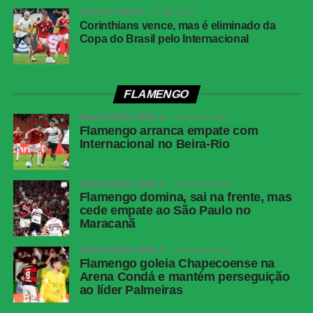
forte, mas Warleson fez uma defesa inusitada com a
COPA DO BRASIL
2 dias atrás
Corinthians vence, mas é eliminado da
cabeça e evitou o segundo gol tricolor.
Copa do Brasil pelo Internacional
Na reta final, os dois goleiros voltaram a trabalhar. Aos 25
minutos, Barrera passou pela marcação e finalizou com
força da entrada da área, obrigando Fábio a fazer uma
FLAMENGO
grande defesa. Na sequência, Matheus Martins chutou
BRASILEIRÃO SÉRIE A
1 semana atrás
rasteiro e Montoro tentou de fora da área, mas o goleiro
Flamengo arranca empate com
do Fluminense apareceu novamente.
Internacional no Beira-Rio
Fluminense reage no segundo tempo, empata
BRASILEIRÃO SÉRIE A
2 semanas atrás
Flamengo domina, sai na frente, mas
com o Botafogo, mas amplia jejum no Brasileirão
cede empate ao São Paulo no
Maracanã
Sem novas mudanças no placar, o clássico terminou
BRASILEIRÃO SÉRIE A
2 semanas atrás
empatado em 1 a 1.
Flamengo goleia Chapecoense na
Arena Condá e mantém perseguição
Próximos jogos
ao líder Palmeiras