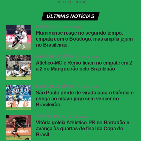
Xavier cruzou para Serna, que cabeceou sem força e
facilitou a defesa de Warleson.
ÚLTIMAS NOTÍCIAS
BOTAFOGO
2 horas atrás
Com maior participação de Soteldo pelo lado direito, o
Fluminense reage no segundo tempo,
Tricolor passou a encontrar mais espaços na defesa
empata com o Botafogo, mas amplia jejum
adversária. A pressão surtiu efeito aos 12 minutos.
no Brasileirão
BRASILEIRÃO SÉRIE A
5 horas atrás
Serna recebeu pela esquerda, cortou para o meio e fez o
Atlético-MG e Remo ficam no empate em 2
cruzamento na direção da segunda trave. Ignácio
a 2 no Mangueirão pelo Brasileirão
apareceu livre e cabeceou no canto. A bola ainda bateu
na trave antes de entrar, deixando o placar igualado.
BRASILEIRÃO SÉRIE A
6 horas atrás
São Paulo perde de virada para o Grêmio e
O Botafogo teve uma boa oportunidade de retomar a
chega ao oitavo jogo sem vencer no
vantagem pouco depois. Montoro encontrou Villalba com
Brasileirão
um passe de trivela, mas o atacante finalizou fraco,
facilitando a defesa de Fábio.
COPA DO BRASIL
2 dias atrás
Vitória goleia Athletico-PR no Barradão e
avança às quartas de final da Copa do
O Fluminense também ficou perto da virada aos 21
Brasil
minutos. Nonato recebeu livre dentro da área e bateu