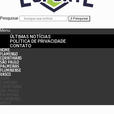
Pesquisar
Pesquisar
Menu
ÚLTIMAS NOTÍCIAS
POLÍTICA DE PRIVACIDADE
CONTATO
HOME
FLAMENGO
CORINTHIANS
SÃO PAULO
PALMEIRAS
FLUMINENSE
VASCO
HOME
FLAMENGO
CORINTHIANS
SÃO PAULO
PALMEIRAS
FLUMINENSE
VASCO
enu