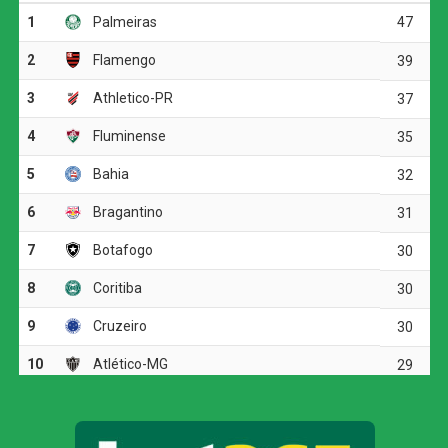
por pelo menos dois gols de diferença.
O Botafogo continua na sétima posição, com 30 pontos,
mas ainda pode perder posições dependendo dos outros
resultados da rodada.
O jogo
O Botafogo começou o clássico ocupando mais o campo
de ataque, mas encontrou dificuldades diante da
marcação tricolor. A primeira boa chance apareceu aos 19
minutos, quando Arthur Cabral recebeu na entrada da
área, passou pela marcação e finalizou rasteiro. Fábio
defendeu.
O Fluminense respondeu com chutes de longa distância.
Otávio arriscou de fora da área e mandou perto da trave.
Pouco depois, Soteldo também levou perigo em uma
finalização forte.