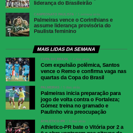
liderança do Brasileirão
Montoro (Danilo); Villalba (Matheus Martins),
Kauan Toledo (Jordan Barrera/Lucas
CAMPEONATO PAULISTA
1 semana atrás
Emanuel) e Arthur Cabral.Técnico: Franclim
Palmeiras vence o Corinthians e
assume liderança provisória do
Carvalho
Paulista feminino
Fluminense
Fábio; Samuel Xavier, Ignácio, Jemmes e
Renê; Otávio, Nonato (Savarino), Ganso
(Hércules); Kevin Serna (Canobbio), Soteldo
MAIS LIDAS DA SEMANA
(Luciano Acosta) e Rodrigo Castillo
COPA DO BRASIL
4 dias atrás
(Hulk).Técnico: Luis Zubeldía
Com expulsão polêmica, Santos
vence o Remo e confirma vaga nas
COMENTE ABAIXO:
quartas da Copa do Brasil
PALMEIRAS
5 dias atrás
Palmeiras inicia preparação para
jogo de volta contra o Fortaleza;
WhatsApp
Gómez treina no gramado e
Facebook
Paulinho vira preocupação
Twitter
ATHLETICO-PR
5 dias atrás
Athletico-PR bate o Vitória por 2 a
Messenger