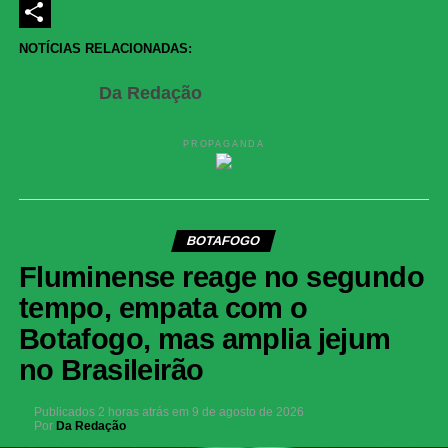
LinkedIn
Share
NOTÍCIAS RELACIONADAS:
Da Redação
PROPAGANDA
BOTAFOGO
Fluminense reage no segundo
tempo, empata com o
Botafogo, mas amplia jejum
no Brasileirão
Publicados
2 horas atrás
em
9 de agosto de 2026
Por
Da Redação