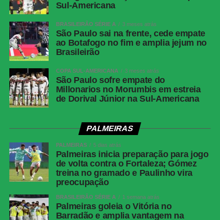
Sul-Americana
Cartões
Ferraresi
amarelos —
BRASILEIRÃO SÉRIE A
3 meses atrás
São Paulo sai na frente, cede empate
Botafogo
ao Botafogo no fim e amplia jejum no
Cartões
Zubeldía, Ignácio, Nonato e Samuel Xavier
Brasileirão
amarelos —
Fluminense
COPA SUL-AMERICANA
3 meses atrás
São Paulo sofre empate do
Cartões
Nenhum
Millonarios no Morumbis em estreia
vermelhos
de Dorival Júnior na Sul-Americana
Gols
Alex Telles, aos 44 minutos do 1º tempo —
Botafogo | Ignácio, aos 13 minutos do 2º
PALMEIRAS
tempo — Fluminense
PALMEIRAS
5 dias atrás
Árbitro
Bruno Arleu de Araujo (RJ)
Palmeiras inicia preparação para jogo
de volta contra o Fortaleza; Gómez
Assistentes
Rodrigo Figueiredo Henrique Correa e Luiz
treina no gramado e Paulinho vira
Claudio Regazone (RJ)
preocupação
VAR
Rodolpho Toski Marques (PR)
BRASILEIRÃO SÉRIE A
1 semana atrás
Palmeiras goleia o Vitória no
Botafogo
Warleson; Vitinho, Gabriel Justino, Ferraresi e
Barradão e amplia vantagem na
Alex Telles (Paulinho); Danilo, Medina e