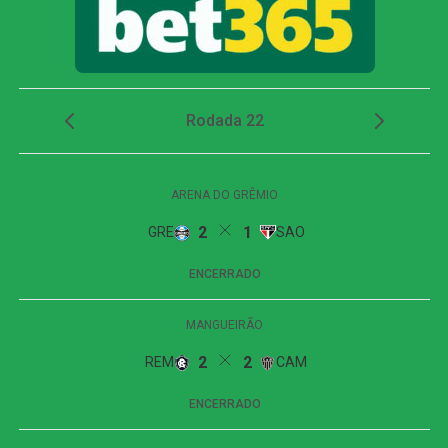
O time alvinegro voltou a ameaçar aos 29 minutos.
Medina tabelou com Arthur Cabral, invadiu a área e bateu
para fora. Em seguida, o volante completou cruzamento
de Villalba, mas acertou apenas a parte externa da rede.
Atlético-MG e Remo ficam no empate em 2 a 2
no Mangueirão pelo Brasileirão
O Botafogo abriu o placar aos 43 minutos. Em cobrança
de falta próxima à área, Alex Telles bateu com precisão. A
bola tocou no travessão antes de entrar no ângulo de
Fábio, em um belo gol para colocar a equipe da casa em
vantagem antes do intervalo.
Segundo tempo
O Fluminense retornou para o segundo tempo mais
ofensivo e quase empatou logo aos dois minutos. Samuel