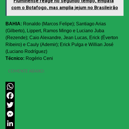
Fluminense reage no segundo tempo, empata
com o Botafogo, mas amplia jejum no Brasileirão
BAHIA:
Ronaldo (Marcos Felipe); Santiago Arias
(Gilberto), Lippert, Ramos Mingo e Luciano Juba
(Rezende); Caio Alexandre, Jean Lucas, Erick (Éverton
Ribeiro) e Cauly (Ademir); Erick Pulga e Willian José
(Luciano Rodríguez)
Técnico:
Rogério Ceni
COMENTE ABAIXO:
WhatsApp
Facebook
Twitter
Messenger