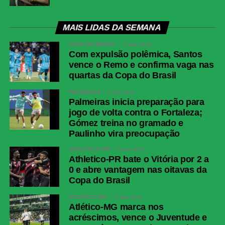
MAIS LIDAS DA SEMANA
COPA DO BRASIL
3 dias atrás
Com expulsão polêmica, Santos
vence o Remo e confirma vaga nas
quartas da Copa do Brasil
PALMEIRAS
4 dias atrás
Palmeiras inicia preparação para
jogo de volta contra o Fortaleza;
Gómez treina no gramado e
Paulinho vira preocupação
ATHLETICO-PR
4 dias atrás
Athletico-PR bate o Vitória por 2 a
0 e abre vantagem nas oitavas da
Copa do Brasil
ATLÉTICO-MG
3 dias atrás
Atlético-MG marca nos
acréscimos, vence o Juventude e