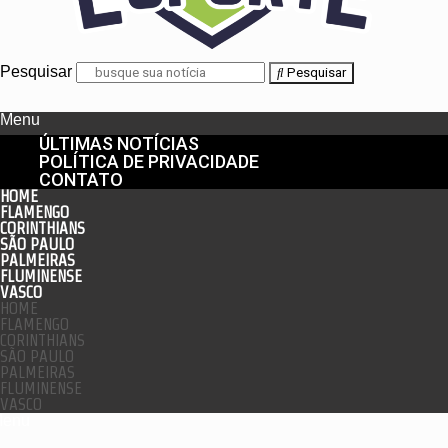
Pesquisar
Pesquisar
Menu
ÚLTIMAS NOTÍCIAS
POLÍTICA DE PRIVACIDADE
CONTATO
HOME
FLAMENGO
CORINTHIANS
SÃO PAULO
PALMEIRAS
FLUMINENSE
VASCO
HOME
FLAMENGO
CORINTHIANS
SÃO PAULO
PALMEIRAS
FLUMINENSE
VASCO
enu