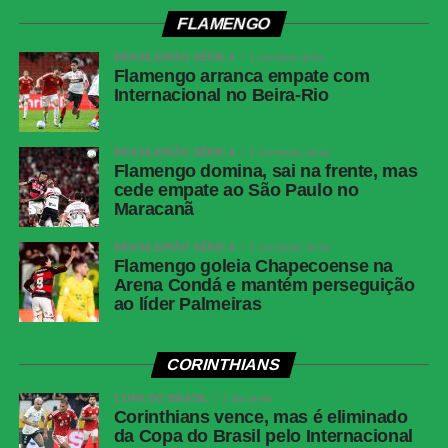
Local
Barradão, Salvador (BA)
FLAMENGO
Data
6 de agosto de 2026, quinta-feira
BRASILEIRÃO SÉRIE A
1 semana atrás
Flamengo arranca empate com
Horário
20h (de Brasília)
Internacional no Beira-Rio
Cartões
Vitória: Caique, Tarzia e Renê; Athletico-PR:
amarelos
Juan Aguirre, Arthur Dias e Mendoza
BRASILEIRÃO SÉRIE A
2 semanas atrás
Cartões
Nenhum
Flamengo domina, sai na frente, mas
vermelhos
cede empate ao São Paulo no
Maracanã
Árbitro
Braulio da Silva Machado (SC)
Assistentes
BRASILEIRÃO SÉRIE A
Gizeli Casaril (SC) e Alex dos Santos (SC)
2 semanas atrás
Flamengo goleia Chapecoense na
VAR
Emerson de Almeida Ferreira (MG)
Arena Condá e mantém perseguição
ao líder Palmeiras
Gols
Renê, aos 10 minutos do 1º tempo; Erick,
aos 49 minutos do 1º tempo; Renê, aos 15
minutos do 2º tempo; Marinho, aos 47
CORINTHIANS
minutos do 2º tempo — todos pelo Vitória
COPA DO BRASIL
1 dia atrás
Vitória
Lucas Arcanjo; Brítez, Cacá, Luan Candido e
Corinthians vence, mas é eliminado
Ramón; Caique (Zé Vitor), Baralhas e
da Copa do Brasil pelo Internacional