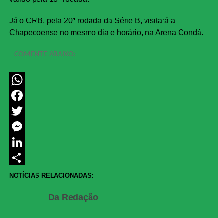
Já o CRB, pela 20ª rodada da Série B, visitará a
Chapecoense no mesmo dia e horário, na Arena Condá.
COMENTE ABAIXO:
WhatsApp
Facebook
Twitter
Messenger
LinkedIn
Share
NOTÍCIAS RELACIONADAS:
Da Redação