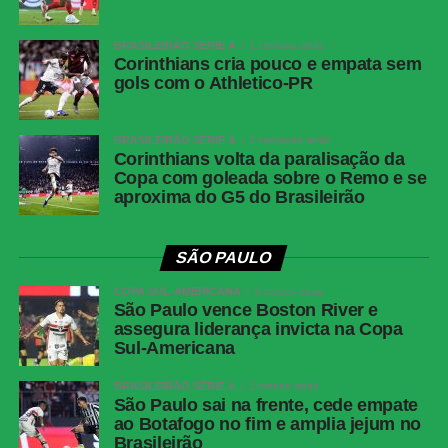
Matheuzinho (Marinho); Erick (Tarzia), Renê
(Walace) e Renato Kayzer (Fabri)
BRASILEIRÃO SÉRIE A
1 semana atrás
Técnico
Jair Ventura
Corinthians cria pouco e empata sem
gols com o Athletico-PR
Athletico-PR
Santos; Gilberto (Dudu), Benavídez, Aguirre,
Arthur Dias e Léo Derik (João Cruz); Luiz
Gustavo (Zapelli) e Jadson (Renan
BRASILEIRÃO SÉRIE A
2 semanas atrás
Corinthians volta da paralisação da
Peixoto); Leozinho (Kerwin Vargas),
Copa com goleada sobre o Remo e se
Mendoza e Viveros
aproxima do G5 do Brasileirão
Técnico
Odair Hellmann
SÃO PAULO
COMENTE ABAIXO:
COPA SUL-AMERICANA
2 meses atrás
São Paulo vence Boston River e
assegura liderança invicta na Copa
WhatsApp
Sul-Americana
Facebook
BRASILEIRÃO SÉRIE A
3 meses atrás
São Paulo sai na frente, cede empate
Twitter
ao Botafogo no fim e amplia jejum no
Messenger
Brasileirão