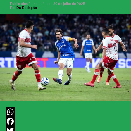
Publicados
1 ano atrás
em
30 de julho de 2025
Por
Da Redação
WhatsApp
Facebook