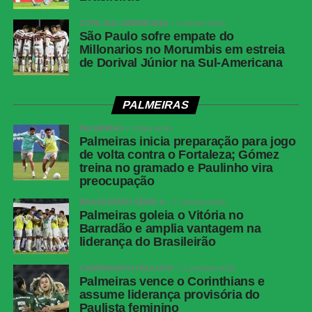
LinkedIn
COPA SUL-AMERICANA
3 meses atrás
São Paulo sofre empate do
Share
Millonarios no Morumbis em estreia
de Dorival Júnior na Sul-Americana
PALMEIRAS
PALMEIRAS
4 dias atrás
Palmeiras inicia preparação para jogo
de volta contra o Fortaleza; Gómez
treina no gramado e Paulinho vira
preocupação
BRASILEIRÃO SÉRIE A
1 semana atrás
Palmeiras goleia o Vitória no
Barradão e amplia vantagem na
liderança do Brasileirão
CAMPEONATO PAULISTA
1 semana atrás
Palmeiras vence o Corinthians e
assume liderança provisória do
Paulista feminino