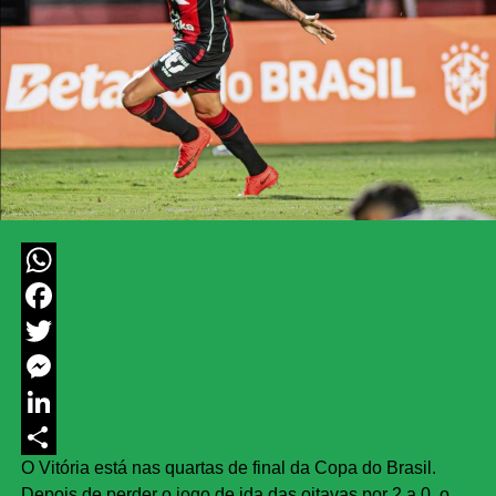
WhatsApp
Facebook
Twitter
Messenger
LinkedIn
O Vitória está nas quartas de final da Copa do Brasil.
Share
Depois de perder o jogo de ida das oitavas por 2 a 0, o