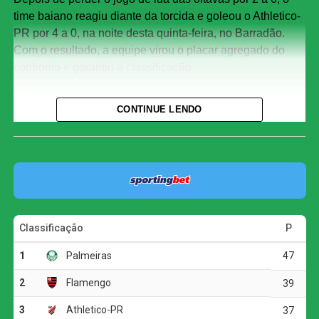
time baiano reagiu diante da torcida e goleou o Athletico-
PR por 4 a 0, na noite desta quinta-feira, no Barradão.
Com o resultado, a equipe virou o placar agregado do
confronto e garantiu a classificação.
Renê foi o destaque da partida ao marcar duas vezes.
CONTINUE LENDO
Erick e Marinho completaram a goleada do Vitória.
O adversário do clube baiano na próxima fase será
conhecido em sorteio realizado pela Confederação
Brasileira de Futebol (CBF) na próxima terça-feira, às 11h
(de Brasília), na sede da entidade, no Rio de Janeiro.
Além dos confrontos das quartas de final, o sorteio
também definirá os mandos de campo.
O jogo
O Vitória precisou de apenas dez minutos para abrir o
placar. Baralhas recebeu a bola próximo à meia-lua e