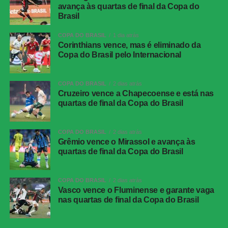
bateu rasteiro, mas a bola acertou a trave de Lucas
avança às quartas de final da Copa do
Brasil
Arcanjo.
COPA DO BRASIL
1 dia atrás
Quando o jogo já se encaminhava para o fim, o Vitória
Corinthians vence, mas é eliminado da
marcou o quarto gol. Aos 47 minutos dos acréscimos,
Copa do Brasil pelo Internacional
Fabri avançou pela direita, chegou à linha de fundo e
tocou para o meio da área. Marinho apareceu bem
COPA DO BRASIL
2 dias atrás
posicionado e finalizou para confirmar a goleada e a
Cruzeiro vence a Chapecoense e está nas
classificação do time baiano às quartas de final.
quartas de final da Copa do Brasil
Corinthians vence, mas é eliminado da Copa do
COPA DO BRASIL
2 dias atrás
Grêmio vence o Mirassol e avança às
Brasil pelo Internacional
quartas de final da Copa do Brasil
FICHA
COPA DO BRASIL
2 dias atrás
TÉCNICA
Vasco vence o Fluminense e garante vaga
nas quartas de final da Copa do Brasil
Partida
Vitória 4 x 0 Athletico-PR
Competição
Copa do Brasil — oitavas de final