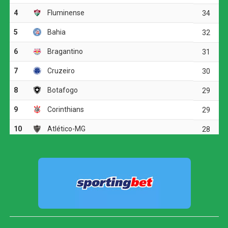
finalizou colocado. O goleiro Santos não conseguiu
segurar a defesa e espalmou a bola para o meio da área.
Renê aproveitou o rebote e empurrou para as redes.
O Athletico-PR tentou responder aos 15 minutos.
Mendoza acionou Viveros, que avançou pela esquerda e
cruzou rasteiro para Gilberto. O atacante chegou batendo
de primeira, mas mandou por cima. Dois minutos depois,
Viveros recebeu novamente em boa posição, desta vez
pelo lado direito, e finalizou acima do gol defendido por
Lucas Arcanjo.
Athletico-PR bate o Vitória por 2 a 0 e abre
vantagem nas oitavas da Copa do Brasil
Aos 44 minutos, Matheuzinho arriscou de fora da área,
mas Santos defendeu sem dificuldade. Já nos
acréscimos do primeiro tempo, aos 49, o Vitória ampliou.