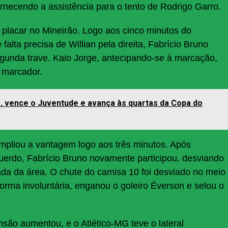
rnecendo a assistência para o tento de Rodrigo Garro.
 placar no Mineirão. Logo aos cinco minutos do
alta precisa de Willian pela direita, Fabrício Bruno
gunda trave. Kaio Jorge, antecipando-se à marcação,
o marcador.
, vence o Juventude e avança às quartas da Copa do
pliou a vantagem logo aos três minutos. Após
uerdo, Fabrício Bruno novamente participou, desviando
ada da área. O chute do camisa 10 foi desviado no meio
orma involuntária, enganou o goleiro Éverson e selou o
ensão aumentou, e o Atlético-MG teve o lateral