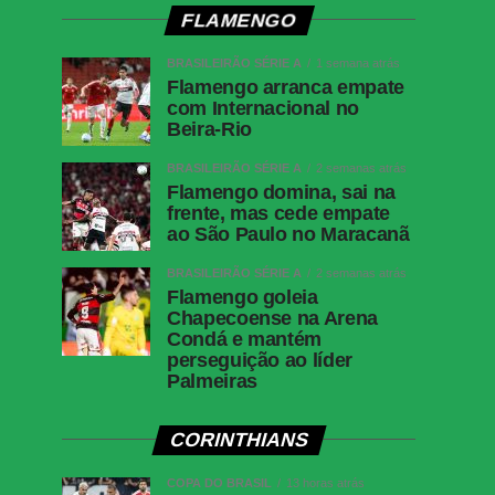
FLAMENGO
BRASILEIRÃO SÉRIE A
1 semana atrás
Flamengo arranca empate
com Internacional no
Beira-Rio
BRASILEIRÃO SÉRIE A
2 semanas atrás
Flamengo domina, sai na
frente, mas cede empate
ao São Paulo no Maracanã
BRASILEIRÃO SÉRIE A
2 semanas atrás
Flamengo goleia
Chapecoense na Arena
Condá e mantém
perseguição ao líder
Palmeiras
CORINTHIANS
COPA DO BRASIL
13 horas atrás