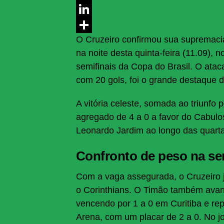
Messenger
LinkedIn
O Cruzeiro confirmou sua supremacia
Share
na noite desta quinta-feira (11.09), n
semifinais da Copa do Brasil. O atac
com 20 gols, foi o grande destaque 
A vitória celeste, somada ao triunfo 
agregado de 4 a 0 a favor do Cabul
Leonardo Jardim ao longo das quartas
Confronto de peso na se
Com a vaga assegurada, o Cruzeiro j
o Corinthians. O Timão também avan
vencendo por 1 a 0 em Curitiba e 
Arena, com um placar de 2 a 0. No jo