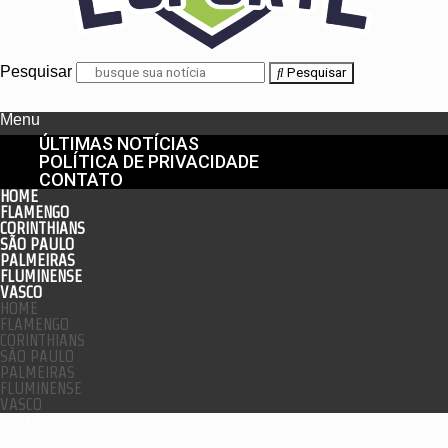
Pesquisar
Pesquisar
Menu
ÚLTIMAS NOTÍCIAS
POLÍTICA DE PRIVACIDADE
CONTATO
HOME
FLAMENGO
CORINTHIANS
SÃO PAULO
PALMEIRAS
FLUMINENSE
VASCO
HOME
FLAMENGO
CORINTHIANS
SÃO PAULO
PALMEIRAS
FLUMINENSE
VASCO
enu