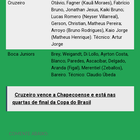
Cruzeiro
Otávio; Fagner (Kauã Moraes), Fabrício
Bruno, Jonathan Jesus, Kaiki Bruno;
Lucas Romero (Neyser Villarreal),
Gerson, Christian, Matheus Pereira;
Arroyo (Bruno Rodrigues), Kaio Jorge
(Matheus Henrique). Técnico: Artur
Jorge
Boca Juniors
Brey; Weigandt, Di Lollo, Ayrton Costa,
Blanco; Paredes, Ascacíbar, Delgado,
Aranda (Figal); Merentiel (Zeballos),
Bareiro. Técnico: Claudio Úbeda
Cruzeiro vence a Chapecoense e está nas
quartas de final da Copa do Brasil
COMENTE ABAIXO: