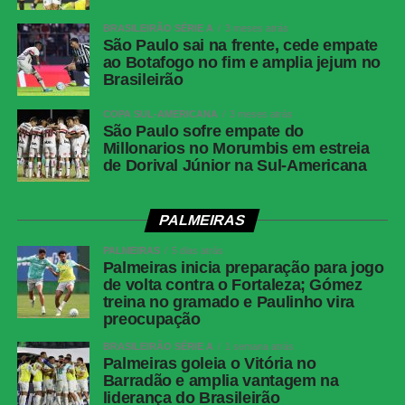
BRASILEIRÃO SÉRIE A
3 meses atrás
São Paulo sai na frente, cede empate
ao Botafogo no fim e amplia jejum no
Brasileirão
COPA SUL-AMERICANA
3 meses atrás
São Paulo sofre empate do
Millonarios no Morumbis em estreia
de Dorival Júnior na Sul-Americana
PALMEIRAS
PALMEIRAS
5 dias atrás
Palmeiras inicia preparação para jogo
de volta contra o Fortaleza; Gómez
treina no gramado e Paulinho vira
preocupação
BRASILEIRÃO SÉRIE A
1 semana atrás
Palmeiras goleia o Vitória no
Barradão e amplia vantagem na
liderança do Brasileirão