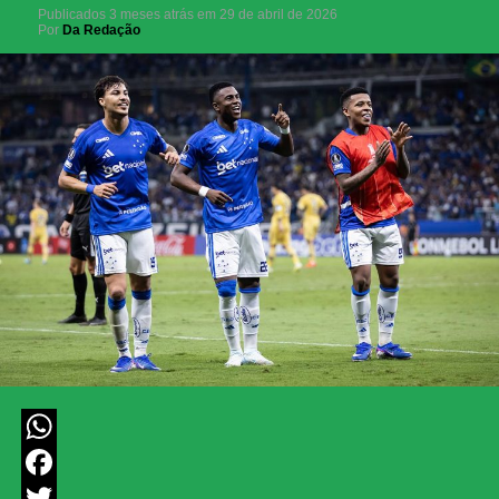
Publicados
3 meses atrás
em
29 de abril de 2026
Por
Da Redação
WhatsApp
Facebook