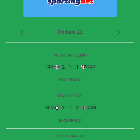
O Cruzeiro chegou a ampliar logo no começo da etapa
final, quando Kaio Jorge aproveitou um rebote e mandou
a bola para as redes. O lance, no entanto, foi invalidado
por impedimento. Pouco depois, o atacante voltou a levar
perigo, mas finalizou na trave.
Na reta final da partida, Kaio Jorge finalmente marcou o
segundo gol cruzeirense. O camisa 19 invadiu a área e
sofreu pênalti após ser atingido por Camilo. O próprio
atacante assumiu a cobrança e converteu, garantindo a
vitória por 2 a 0 e a presença do Cruzeiro entre os oito
melhores times da Copa do Brasil.
FICHA
TÉCNICA
Placar
Cruzeiro 2 x 0 Chapecoense
Competição
Copa do Brasil — oitavas de final, jogo de