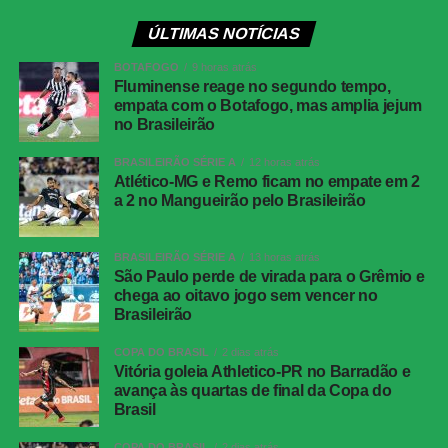
volta
ÚLTIMAS NOTÍCIAS
Local
Estádio Mineirão, Belo Horizonte (MG)
Data
5 de agosto de 2026, quarta-feira
BOTAFOGO
9 horas atrás
Fluminense reage no segundo tempo,
Horário
19h, de Brasília
empata com o Botafogo, mas amplia jejum
no Brasileirão
Cartões
Anderson, Doma, Camilo e Marcinho
amarelos
(Chapecoense)
BRASILEIRÃO SÉRIE A
12 horas atrás
Atlético-MG e Remo ficam no empate em 2
Cartões
Max (Chapecoense)
a 2 no Mangueirão pelo Brasileirão
vermelhos
Gols
Matheuzinho, aos 45 minutos do primeiro
BRASILEIRÃO SÉRIE A
13 horas atrás
tempo (Cruzeiro); Kaio Jorge, aos 40
São Paulo perde de virada para o Grêmio e
minutos do segundo tempo (Cruzeiro)
chega ao oitavo jogo sem vencer no
Brasileirão
Cruzeiro
Otávio; William, Fabrício Bruno, João
Marcelo e Gabriel Rojas; Gerson, Matheus
COPA DO BRASIL
2 dias atrás
Henrique e Matheus Pereira; Arroyo, Kaio
Vitória goleia Athletico-PR no Barradão e
Jorge e Kenji. Técnico: Artur Jorge.
avança às quartas de final da Copa do
Brasil
Chapecoense
Anderson; Bruno Tubarão, Eduardo Doma,
Rafael Thyere e Bruno Pacheco; Camilo,
COPA DO BRASIL
2 dias atrás