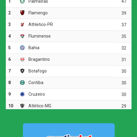
e conseguiu transformar a superioridade em gol aos 45
minutos. Após uma jogada construída pelo lado direito,
Arroyo fez o passe para trás e Fabrício Bruno encontrou
Matheuzinho dentro da área. O atacante apareceu bem
posicionado e cabeceou para vencer o goleiro Anderson.
A situação da Chapecoense se complicou ainda antes do
intervalo. Nos acréscimos, Max cometeu uma falta dura
em Rojas, no campo de defesa do Cruzeiro, e recebeu
cartão vermelho direto. Com isso, a equipe catarinense
passou a jogar com um atleta a menos durante todo o
segundo tempo.
Cruzeiro vence a Chapecoense e está nas
quartas de final da Copa do Brasil
Kaio Jorge marca e confirma a
classificação