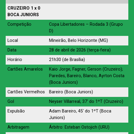
CRUZEIRO 1 x 0
BOCA JUNIORS
Competição
Copa Libertadores – Rodada 3 (Grupo
D)
Local
Mineirão, Belo Horizonte (MG)
Data
28 de abril de 2026 (terça-feira)
Horário
21h30 (de Brasília)
Cartões Amarelos
Kaio Jorge, Fagner, Gerson (Cruzeiro);
Paredes, Bareiro, Blanco, Ayrton Costa
(Boca Juniors)
Cartões Vermelhos
Bareiro (Boca Juniors)
Gol
Neyser Villarreal, 37′ do 1ºT (Cruzeiro)
Expulsão
Adam Bareiro, 45′ do 1ºT (Boca
Juniors)
Arbitragem
Árbitro: Esteban Ostojich (URU)