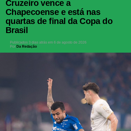
Cruzeiro vence a
Chapecoense e está nas
quartas de final da Copa do
Brasil
Publicados
3 dias atrás
em
6 de agosto de 2026
Por
Da Redação