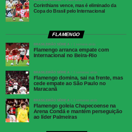
Fernando, Max Alves e Giovanni Augusto;
Corinthians vence, mas é eliminado da
Marcinho e Rubens. Técnico: Rafael
Copa do Brasil pelo Internacional
Lacerda.
COMENTE ABAIXO:
FLAMENGO
BRASILEIRÃO SÉRIE A
1 semana atrás
Flamengo arranca empate com
WhatsApp
Internacional no Beira-Rio
Facebook
BRASILEIRÃO SÉRIE A
2 semanas atrás
Twitter
Flamengo domina, sai na frente, mas
Messenger
cede empate ao São Paulo no
Maracanã
LinkedIn
BRASILEIRÃO SÉRIE A
2 semanas atrás
Share
Flamengo goleia Chapecoense na
Arena Condá e mantém perseguição
ao líder Palmeiras