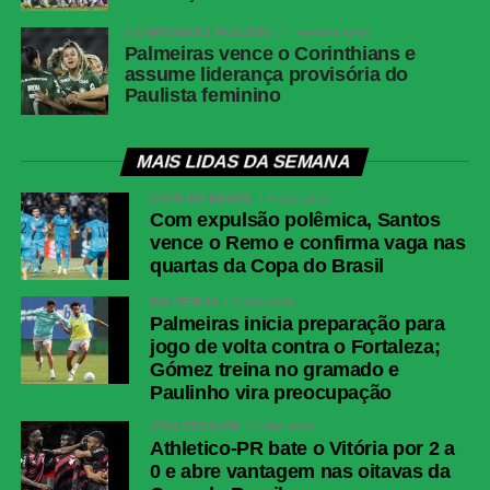
CAMPEONATO PAULISTA
1 semana atrás
Palmeiras vence o Corinthians e
assume liderança provisória do
Paulista feminino
MAIS LIDAS DA SEMANA
COPA DO BRASIL
4 dias atrás
Com expulsão polêmica, Santos
vence o Remo e confirma vaga nas
quartas da Copa do Brasil
PALMEIRAS
5 dias atrás
Palmeiras inicia preparação para
jogo de volta contra o Fortaleza;
Gómez treina no gramado e
Paulinho vira preocupação
ATHLETICO-PR
5 dias atrás
Athletico-PR bate o Vitória por 2 a
0 e abre vantagem nas oitavas da