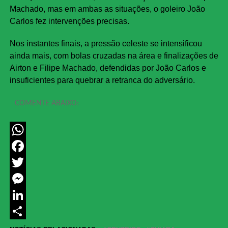
Machado, mas em ambas as situações, o goleiro João
Carlos fez intervenções precisas.
Nos instantes finais, a pressão celeste se intensificou
ainda mais, com bolas cruzadas na área e finalizações de
Airton e Filipe Machado, defendidas por João Carlos e
insuficientes para quebrar a retranca do adversário.
COMENTE ABAIXO:
WhatsApp
Facebook
Twitter
Messenger
LinkedIn
Share