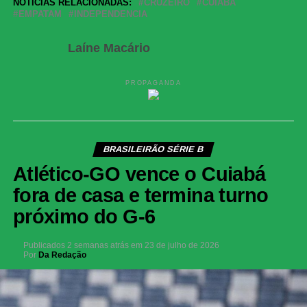
NOTÍCIAS RELACIONADAS:
CRUZEIRO
CUIABA
EMPATAM
INDEPENDENCIA
Laíne Macário
PROPAGANDA
BRASILEIRÃO SÉRIE B
Atlético-GO vence o Cuiabá
fora de casa e termina turno
próximo do G-6
Publicados
2 semanas atrás
em
23 de julho de 2026
Por
Da Redação