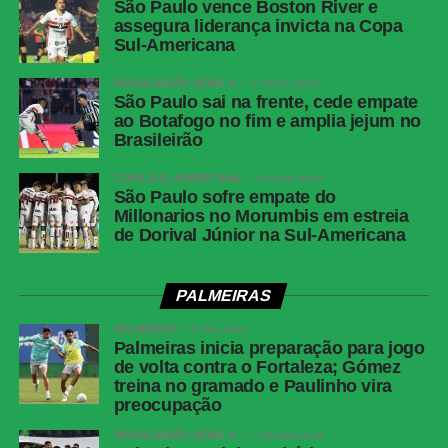
São Paulo vence Boston River e
assegura liderança invicta na Copa
Sul-Americana
BRASILEIRÃO SÉRIE A
3 meses atrás
São Paulo sai na frente, cede empate
ao Botafogo no fim e amplia jejum no
Brasileirão
COPA SUL-AMERICANA
3 meses atrás
São Paulo sofre empate do
Millonarios no Morumbis em estreia
de Dorival Júnior na Sul-Americana
PALMEIRAS
PALMEIRAS
3 dias atrás
Palmeiras inicia preparação para jogo
de volta contra o Fortaleza; Gómez
treina no gramado e Paulinho vira
preocupação
BRASILEIRÃO SÉRIE A
1 semana atrás