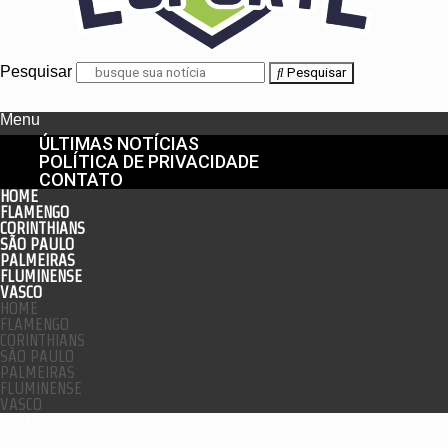
Pesquisar
Pesquisar
Menu
ÚLTIMAS NOTÍCIAS
POLÍTICA DE PRIVACIDADE
CONTATO
HOME
FLAMENGO
CORINTHIANS
SÃO PAULO
PALMEIRAS
FLUMINENSE
VASCO
HOME
FLAMENGO
CORINTHIANS
SÃO PAULO
PALMEIRAS
FLUMINENSE
VASCO
enu