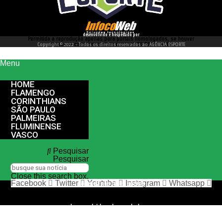
desenvolvido e hospedado por
Permitida a reprodução apenas para portais homologados, se houver
interesse entre em contato conosco 66 99977 4262
Copyright © 2022 - Todos os direitos reservados ao AGÊNCIA ESPORTE
Menu
HOME
FLAMENGO
CORINTHIANS
SÃO PAULO
PALMEIRAS
FLUMINENSE
VASCO
Pesquisar
Pesquisar
Close this search box.
Facebook
Twitter
Youtube
Instagram
Whatsapp
nos siga nas redes sociais
desenvolvido e hospedado por