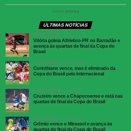
forte, com a bola passando muito perto da trave esquerda.
O Atlético-GO conseguiu controlar os instantes finais com
ÚLTIMAS NOTÍCIAS
troca de passes entre os defensores e o goleiro Paulo
Vitor. O Cuiabá ainda tentou pressionar com bolas
COPA DO BRASIL
16 horas atrás
alçadas na área, mas não encontrou espaço para evitar a
Vitória goleia Athletico-PR no Barradão e
avança às quartas de final da Copa do
derrota.
Brasil
COPA DO BRASIL
16 horas atrás
Cruzeiro vence a Chapecoense e está nas
Corinthians vence, mas é eliminado da
quartas de final da Copa do Brasil
Copa do Brasil pelo Internacional
Com o apito final, o Dragão confirmou a vitória fora de
COPA DO BRASIL
2 dias atrás
casa e terminou o turno próximo do G-6. Já o Cuiabá terá
Cruzeiro vence a Chapecoense e está nas
de buscar recuperação na sequência da competição.
quartas de final da Copa do Brasil
COMENTE ABAIXO:
COPA DO BRASIL
2 dias atrás
Grêmio vence o Mirassol e avança às
quartas de final da Copa do Brasil