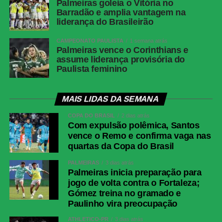
Palmeiras goleia o Vitória no
Barradão e amplia vantagem na
liderança do Brasileirão
CAMPEONATO PAULISTA
1 semana atrás
Palmeiras vence o Corinthians e
assume liderança provisória do
Paulista feminino
MAIS LIDAS DA SEMANA
COPA DO BRASIL
2 dias atrás
Com expulsão polêmica, Santos
vence o Remo e confirma vaga nas
quartas da Copa do Brasil
PALMEIRAS
3 dias atrás
Palmeiras inicia preparação para
jogo de volta contra o Fortaleza;
Gómez treina no gramado e
Paulinho vira preocupação
ATHLETICO-PR
3 dias atrás