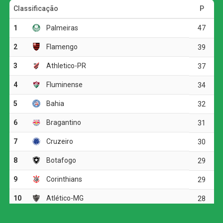
posse de bola, com 56%, mas encontrou dificuldades
para superar a defesa cuiabana. O time da casa adotou
uma postura mais retraída e apostou nos contra-ataques
para levar perigo.
A principal oportunidade da etapa inicial foi do Cuiabá.
Aos 12 minutos, Jean Dias recebeu na intermediária,
avançou até a entrada da área e acertou a trave direita do
goleiro Paulo Vitor. O Dragão respondeu aos 24 minutos,
quando Igor Henrique finalizou de fora da área, mas a
bola desviou em Pepê.
Cruzeiro vence a Chapecoense e está nas
quartas de final da Copa do Brasil
As equipes ainda tiveram algumas chegadas em bolas
paradas, mas o placar permaneceu zerado até o
intervalo. O jogo também foi interrompido para hidratação