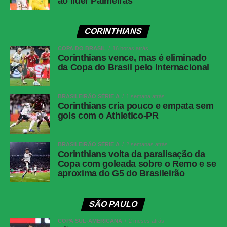
ao líder Palmeiras
CORINTHIANS
COPA DO BRASIL
16 horas atrás
Corinthians vence, mas é eliminado
da Copa do Brasil pelo Internacional
BRASILEIRÃO SÉRIE A
1 semana atrás
Corinthians cria pouco e empata sem
gols com o Athletico-PR
BRASILEIRÃO SÉRIE A
2 semanas atrás
Corinthians volta da paralisação da
Copa com goleada sobre o Remo e se
aproxima do G5 do Brasileirão
SÃO PAULO
COPA SUL-AMERICANA
2 meses atrás