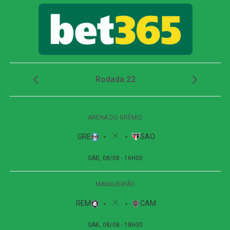
em razão do clima seco em Cuiabá.
Na volta do intervalo, o Atlético-GO passou a buscar mais
o ataque e conseguiu abrir o placar aos 14 minutos.
Guilherme Lopes recebeu pela esquerda e cruzou para a
segunda trave. Bruno José apareceu livre e desviou de
bico de chuteira, colocando o Dragão em vantagem.
Após o gol, o Cuiabá tentou reagir e aumentou a pressão,
principalmente por meio de cruzamentos. Aos 25 minutos,
Kauan Cristtyan recebeu passe de Pedro Henrique
dentro da área e finalizou colocado, mas mandou por
cima do gol.
A equipe da casa insistiu nos minutos finais e chegou a
alcançar 30 cruzamentos durante a partida, mas apenas
seis encontraram o destino correto. Aos 48 minutos, Eliel
teve a melhor chance de empate da etapa final. O
atacante aproveitou sobra na entrada da área e bateu