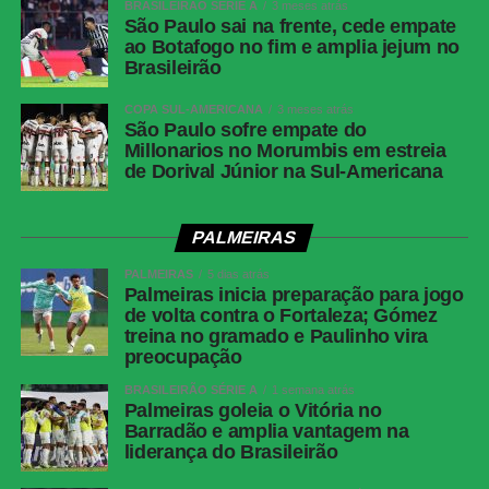
BRASILEIRÃO SÉRIE A
3 meses atrás
São Paulo sai na frente, cede empate
ao Botafogo no fim e amplia jejum no
Brasileirão
COPA SUL-AMERICANA
3 meses atrás
São Paulo sofre empate do
Millonarios no Morumbis em estreia
de Dorival Júnior na Sul-Americana
PALMEIRAS
PALMEIRAS
5 dias atrás
Palmeiras inicia preparação para jogo
de volta contra o Fortaleza; Gómez
treina no gramado e Paulinho vira
preocupação
BRASILEIRÃO SÉRIE A
1 semana atrás
Palmeiras goleia o Vitória no
Barradão e amplia vantagem na
liderança do Brasileirão