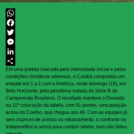
WhatsApp
Facebook
Twitter
Messenger
LinkedIn
Em uma partida marcada pela intensidade inicial e pelas
Share
condições climáticas adversas, o Cuiabá conquistou um
empate em 1 a 1 com o América, neste domingo (16), em
Belo Horizonte, pela penúltima rodada da Série B do
Campeonato Brasileiro. O resultado manteve o Dourado
na 11ª colocação da tabela, com 51 pontos, uma posição
acima do Coelho, que chegou aos 46. Com as equipes já
sem chances de acesso ou rebaixamento, o confronto no
Independência serviu para cumprir tabela, mas não faltou
emoção.