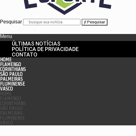
Pesquisar
Pesquisar
Menu
ÚLTIMAS NOTÍCIAS
POLÍTICA DE PRIVACIDADE
CONTATO
HOME
FLAMENGO
CORINTHIANS
SÃO PAULO
PALMEIRAS
FLUMINENSE
VASCO
HOME
FLAMENGO
CORINTHIANS
SÃO PAULO
PALMEIRAS
FLUMINENSE
VASCO
enu