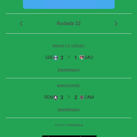
Após o gol, o Cuiabá tentou reagir e aumentou a pressão,
principalmente por meio de cruzamentos. Aos 25 minutos,
Kauan Cristtyan recebeu passe de Pedro Henrique
dentro da área e finalizou colocado, mas mandou por
cima do gol.
A equipe da casa insistiu nos minutos finais e chegou a
alcançar 30 cruzamentos durante a partida, mas apenas
seis encontraram o destino correto. Aos 48 minutos, Eliel
teve a melhor chance de empate da etapa final. O
atacante aproveitou sobra na entrada da área e bateu
forte, com a bola passando muito perto da trave esquerda.
O Atlético-GO conseguiu controlar os instantes finais com
troca de passes entre os defensores e o goleiro Paulo
Vitor. O Cuiabá ainda tentou pressionar com bolas
alçadas na área, mas não encontrou espaço para evitar a
derrota.