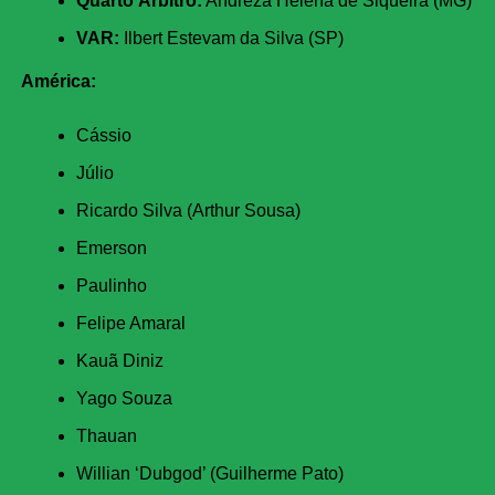
Quarto Árbitro:
Andreza Helena de Siqueira (MG)
VAR:
Ilbert Estevam da Silva (SP)
América:
Cássio
Júlio
Ricardo Silva (Arthur Sousa)
Emerson
Paulinho
Felipe Amaral
Kauã Diniz
Yago Souza
Thauan
Willian ‘Dubgod’ (Guilherme Pato)