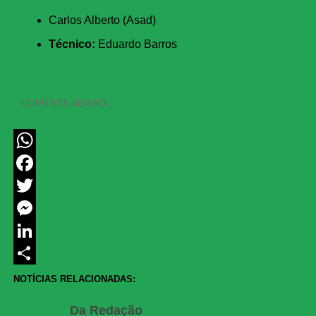
Carlos Alberto (Asad)
Técnico:
Eduardo Barros
COMENTE ABAIXO:
WhatsApp
Facebook
Twitter
Messenger
LinkedIn
Share
NOTÍCIAS RELACIONADAS:
Da Redação