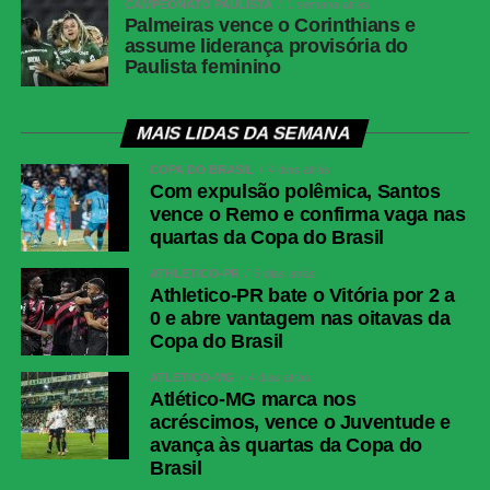
CAMPEONATO PAULISTA
1 semana atrás
Palmeiras vence o Corinthians e
assume liderança provisória do
Paulista feminino
MAIS LIDAS DA SEMANA
COPA DO BRASIL
4 dias atrás
Com expulsão polêmica, Santos
vence o Remo e confirma vaga nas
quartas da Copa do Brasil
ATHLETICO-PR
5 dias atrás
Athletico-PR bate o Vitória por 2 a
0 e abre vantagem nas oitavas da
Copa do Brasil
ATLÉTICO-MG
4 dias atrás
Atlético-MG marca nos
acréscimos, vence o Juventude e
avança às quartas da Copa do
Brasil