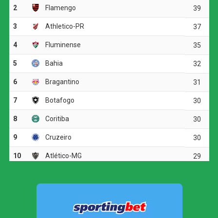
para levar perigo.
A principal oportunidade da etapa inicial foi do Cuiabá.
Aos 12 minutos, Jean Dias recebeu na intermediária,
avançou até a entrada da área e acertou a trave direita do
goleiro Paulo Vitor. O Dragão respondeu aos 24 minutos,
quando Igor Henrique finalizou de fora da área, mas a
bola desviou em Pepê.
As equipes ainda tiveram algumas chegadas em bolas
paradas, mas o placar permaneceu zerado até o
intervalo. O jogo também foi interrompido para hidratação
em razão do clima seco em Cuiabá.
Na volta do intervalo, o Atlético-GO passou a buscar mais
o ataque e conseguiu abrir o placar aos 14 minutos.
Guilherme Lopes recebeu pela esquerda e cruzou para a
segunda trave. Bruno José apareceu livre e desviou de
bico de chuteira, colocando o Dragão em vantagem.