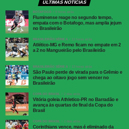
ÚLTIMAS NOTÍCIAS
Com o apito final, o Dragão confirmou a vitória fora de
BOTAFOGO
9 horas atrás
casa e terminou o turno próximo do G-6. Já o Cuiabá terá
Fluminense reage no segundo tempo,
de buscar recuperação na sequência da competição.
empata com o Botafogo, mas amplia jejum
no Brasileirão
COMENTE ABAIXO:
BRASILEIRÃO SÉRIE A
12 horas atrás
Atlético-MG e Remo ficam no empate em 2
a 2 no Mangueirão pelo Brasileirão
WhatsApp
BRASILEIRÃO SÉRIE A
13 horas atrás
Facebook
São Paulo perde de virada para o Grêmio e
Twitter
chega ao oitavo jogo sem vencer no
Brasileirão
Messenger
COPA DO BRASIL
2 dias atrás
LinkedIn
Vitória goleia Athletico-PR no Barradão e
avança às quartas de final da Copa do
Share
Brasil
COPA DO BRASIL
2 dias atrás
Corinthians vence, mas é eliminado da