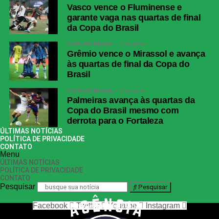
Vasco vence o Fluminense e
garante vaga nas quartas de final
da Copa do Brasil
COPA DO BRASIL
1 dia atrás
Grêmio vence o Mirassol e avança
às quartas de final da Copa do
Brasil
COPA DO BRASIL
1 dia atrás
Palmeiras avança às quartas da
Copa do Brasil mesmo com
derrota para o Fortaleza
ÚLTIMAS NOTÍCIAS
POLÍTICA DE PRIVACIDADE
CONTATO
Menu
ÚLTIMAS NOTÍCIAS
POLÍTICA DE PRIVACIDADE
CONTATO
Pesquisar
Pesquisar
Facebook
Twitter
Youtube
Instagram
nos siga nas redes sociais