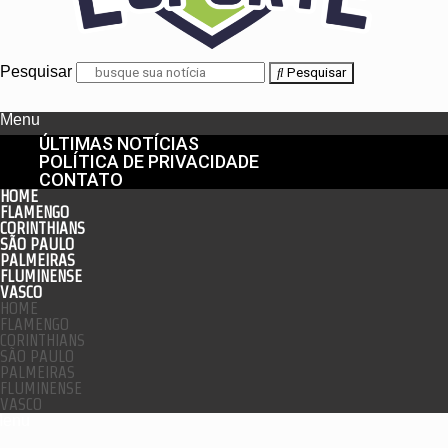
Pesquisar
Pesquisar
Menu
ÚLTIMAS NOTÍCIAS
POLÍTICA DE PRIVACIDADE
CONTATO
HOME
FLAMENGO
CORINTHIANS
SÃO PAULO
PALMEIRAS
FLUMINENSE
VASCO
HOME
FLAMENGO
CORINTHIANS
SÃO PAULO
PALMEIRAS
FLUMINENSE
VASCO
enu