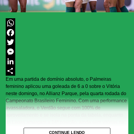
WhatsApp
Facebook
Twitter
Messenger
LinkedIn
Em uma partida de domínio absoluto, o Palmeiras
Share
feminino aplicou uma goleada de 6 a 0 sobre o Vitória
neste domingo, no Allianz Parque, pela quarta rodada do
Campeonato Brasileiro Feminino. Com uma performance
avassaladora, o Verdão segue com 100% de
aproveitamento e se isola na ponta da tabela, enquanto
as Leoas amargam a 14ª posição, ainda sem vitórias na
competição.
CONTINUE LENDO