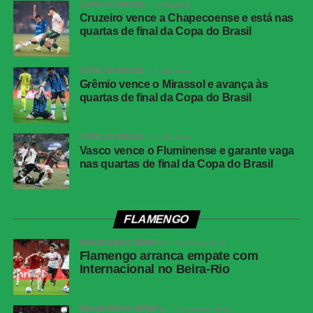
COPA DO BRASIL
1 dia atrás
COMENTE ABAIXO:
Cruzeiro vence a Chapecoense e está nas
quartas de final da Copa do Brasil
COPA DO BRASIL
1 dia atrás
WhatsApp
Grêmio vence o Mirassol e avança às
Facebook
quartas de final da Copa do Brasil
Twitter
COPA DO BRASIL
1 dia atrás
Messenger
Vasco vence o Fluminense e garante vaga
LinkedIn
nas quartas de final da Copa do Brasil
Share
FLAMENGO
BRASILEIRÃO SÉRIE A
1 semana atrás
Flamengo arranca empate com
Internacional no Beira-Rio
BRASILEIRÃO SÉRIE A
2 semanas atrás