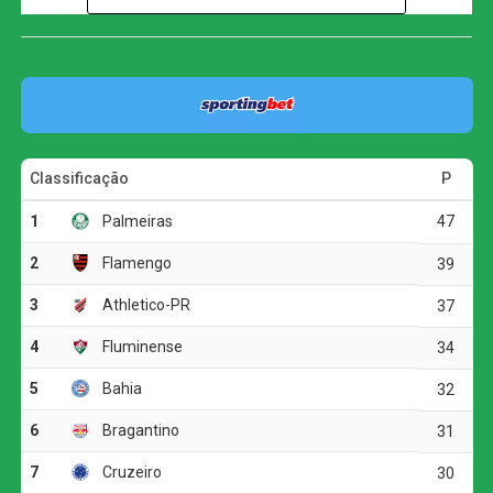
Os gols da vitória palestrina foram anotados por Tainá
Maranhão, Espinales, Bia Zaneratto, Gláucia, Carla Tays
e Victória Liss, que celebrou seu retorno aos gramados
em grande estilo.
Show de gols no primeiro tempo
O time paulista não demorou a mostrar sua superioridade,
resolvendo a partida ainda na etapa inicial. Aos 12
minutos, Tainá Maranhão abriu o placar com um chute
potente da entrada da área. Aos 25, Espinales aproveitou
um cruzamento preciso de Gláucia e cabeceou com força
para fazer o segundo. Apenas três minutos depois, Bia
Zaneratto, com sua habitual frieza, recebeu dentro da
área e finalizou de canhota, marcando o terceiro.
A pressão não cessou. Aos 34 minutos, após uma jogada
de pivô de Bia Zaneratto, Gláucia ficou livre para chutar