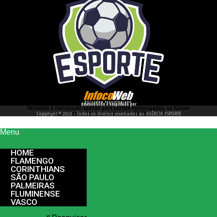
desenvolvido e hospedado por
Permitida a reprodução apenas para portais homologados, se houver
interesse entre em contato conosco 66 99977 4262
Copyright © 2022 - Todos os direitos reservados ao AGÊNCIA ESPORTE
Menu
HOME
FLAMENGO
CORINTHIANS
SÃO PAULO
PALMEIRAS
FLUMINENSE
VASCO