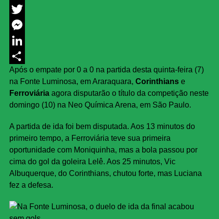
Facebook
Twitter
Messenger
LinkedIn
Após o empate por 0 a 0 na partida desta quinta-feira (7)
Share
na Fonte Luminosa, em Araraquara,
Corinthians
e
Ferroviária
agora disputarão o título da competição neste
domingo (10) na Neo Química Arena, em São Paulo.
A partida de ida foi bem disputada. Aos 13 minutos do
primeiro tempo, a Ferroviária teve sua primeira
oportunidade com Moniquinha, mas a bola passou por
cima do gol da goleira Lelê. Aos 25 minutos, Vic
Albuquerque, do Corinthians, chutou forte, mas Luciana
fez a defesa.