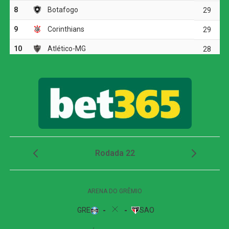
no canto direito da goleira Lorrana, ampliando para 4 a 0.
O festival de gols continuou aos 42, quando Carla Tays,
em uma jogada de escanteio, surgiu na segunda trave
para cabecear e fechar o placar da primeira etapa em 5 a
0.
Retorno triunfal de Victória Liss
No segundo tempo, mesmo com o ritmo mais cadenciado,
o Palmeiras ainda encontrou o caminho das redes. Aos
44 minutos, em um momento emocionante, Victória Liss,
que retornava aos gramados após uma grave lesão no
joelho sofrida em outubro de 2024, aproveitou um
cruzamento e desviou de cabeça, marcando o sexto e
último gol da partida e selando uma goleada
inesquecível.
Classificação e próximos desafios
Com o quarto triunfo consecutivo, o Palmeiras chega aos