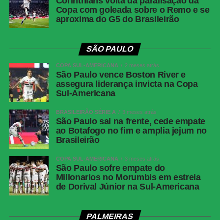
Corinthians volta da paralisação da
Copa com goleada sobre o Remo e se
aproxima do G5 do Brasileirão
SÃO PAULO
COPA SUL-AMERICANA
2 meses atrás
São Paulo vence Boston River e
assegura liderança invicta na Copa
Sul-Americana
BRASILEIRÃO SÉRIE A
3 meses atrás
São Paulo sai na frente, cede empate
ao Botafogo no fim e amplia jejum no
Brasileirão
COPA SUL-AMERICANA
3 meses atrás
São Paulo sofre empate do
Millonarios no Morumbis em estreia
de Dorival Júnior na Sul-Americana
PALMEIRAS