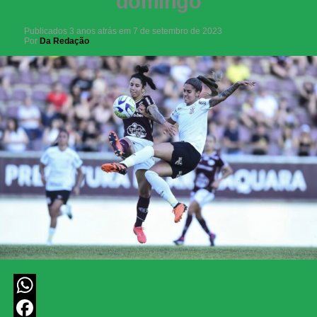
domingo
Publicados
3 anos atrás
em
7 de setembro de 2023
Por
Da Redação
WhatsApp