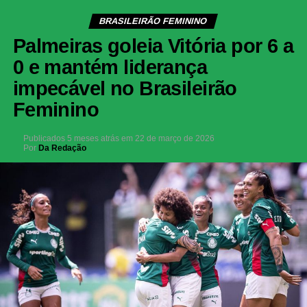
BRASILEIRÃO FEMININO
Palmeiras goleia Vitória por 6 a
0 e mantém liderança
impecável no Brasileirão
Feminino
Publicados
5 meses atrás
em
22 de março de 2026
Por
Da Redação