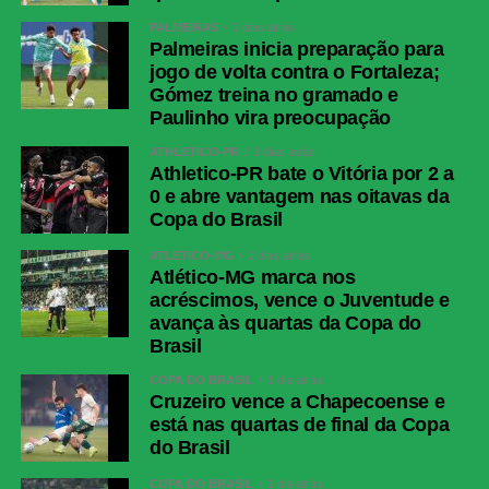
PALMEIRAS
3 dias atrás
Palmeiras inicia preparação para
jogo de volta contra o Fortaleza;
Gómez treina no gramado e
Paulinho vira preocupação
ATHLETICO-PR
3 dias atrás
Athletico-PR bate o Vitória por 2 a
0 e abre vantagem nas oitavas da
Copa do Brasil
ATLÉTICO-MG
2 dias atrás
Atlético-MG marca nos
acréscimos, vence o Juventude e
avança às quartas da Copa do
Brasil
COPA DO BRASIL
1 dia atrás
Cruzeiro vence a Chapecoense e
está nas quartas de final da Copa
do Brasil
COPA DO BRASIL
1 dia atrás