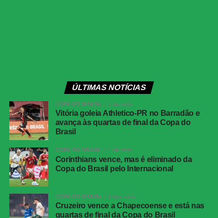
Analista de Campo:
Claudemir Maffessoni-SC
Árbitro de Vídeo:
Thiago Duarte Peixoto-SP
AVAR:
Adriano de Assis Miranda-SP
Observador de VAR:
Roberto Perassi-RJ
PÚBLICO E RENDA
Público total:
2.025
ÚLTIMAS NOTÍCIAS
Renda:
R$ 36.990,00
Ingressos vendidos:
245
COPA DO BRASIL
1 dia atrás
Vitória goleia Athletico-PR no Barradão e
Renda Ingressos:
R$ 9.270,00
avança às quartas de final da Copa do
Sócios:
1.386
Brasil
Renda Sócios:
R$ 27.720,00
Não Pagantes:
205
COPA DO BRASIL
1 dia atrás
Corinthians vence, mas é eliminado da
Crianças:
189
Copa do Brasil pelo Internacional
ESCALAÇÃO DO AVAÍ
Vladimir; Thales, Wellington, Felipe Silva, Natanael e
COPA DO BRASIL
2 dias atrás
Lucas Ventura; Bruno Silva (Jean Cléber) e Eduardo
Cruzeiro vence a Chapecoense e está nas
quartas de final da Copa do Brasil
(Mateus Sarará); Pablo Dyego, Vitinho (Muriqui) e