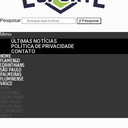
Pesquisar
Pesquisar
Menu
ÚLTIMAS NOTÍCIAS
POLÍTICA DE PRIVACIDADE
CONTATO
HOME
FLAMENGO
CORINTHIANS
SÃO PAULO
PALMEIRAS
FLUMINENSE
VASCO
HOME
FLAMENGO
CORINTHIANS
SÃO PAULO
PALMEIRAS
FLUMINENSE
VASCO
enu