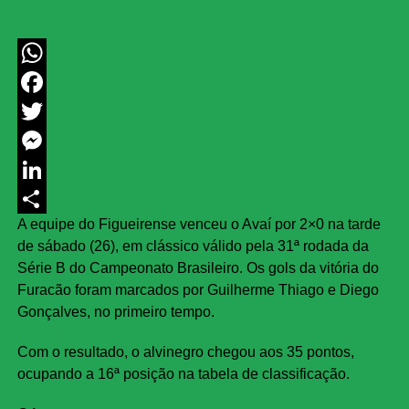
WhatsApp
Facebook
Twitter
Messenger
LinkedIn
A equipe do Figueirense venceu o Avaí por 2×0 na tarde
Share
de sábado (26), em clássico válido pela 31ª rodada da
Série B do Campeonato Brasileiro. Os gols da vitória do
Furacão foram marcados por Guilherme Thiago e Diego
Gonçalves, no primeiro tempo.
Com o resultado, o alvinegro chegou aos 35 pontos,
ocupando a 16ª posição na tabela de classificação.