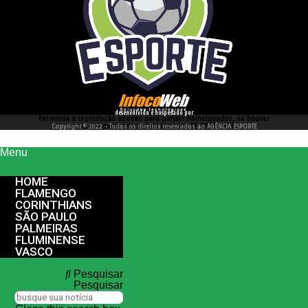
desenvolvido e hospedado por
Permitida a reprodução apenas para portais homologados, se houver
interesse entre em contato conosco 66 99977 4262
Copyright © 2022 - Todos os direitos reservados ao AGÊNCIA ESPORTE
Menu
HOME
FLAMENGO
CORINTHIANS
SÃO PAULO
PALMEIRAS
FLUMINENSE
VASCO
Pesquisar
Pesquisar