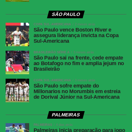
SÃO PAULO
COPA SUL-AMERICANA
2 meses atrás
São Paulo vence Boston River e
assegura liderança invicta na Copa
Sul-Americana
BRASILEIRÃO SÉRIE A
3 meses atrás
São Paulo sai na frente, cede empate
ao Botafogo no fim e amplia jejum no
Brasileirão
COPA SUL-AMERICANA
3 meses atrás
São Paulo sofre empate do
Millonarios no Morumbis em estreia
de Dorival Júnior na Sul-Americana
PALMEIRAS
PALMEIRAS
4 dias atrás
Palmeiras inicia preparação para jogo