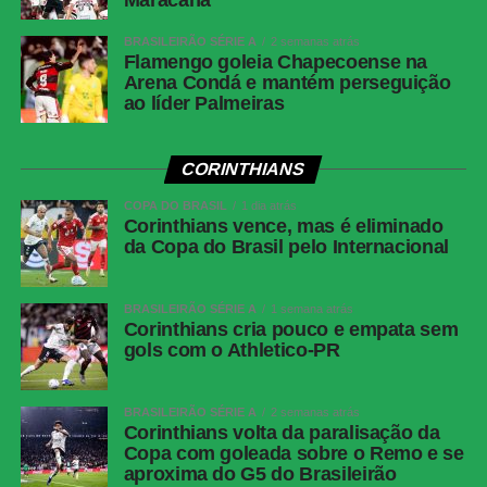
Maracanã
BRASILEIRÃO SÉRIE A
2 semanas atrás
WhatsApp
Flamengo goleia Chapecoense na
Arena Condá e mantém perseguição
Facebook
ao líder Palmeiras
Twitter
Messenger
CORINTHIANS
LinkedIn
COPA DO BRASIL
1 dia atrás
Corinthians vence, mas é eliminado
Share
da Copa do Brasil pelo Internacional
BRASILEIRÃO SÉRIE A
1 semana atrás
Corinthians cria pouco e empata sem
gols com o Athletico-PR
BRASILEIRÃO SÉRIE A
2 semanas atrás
Corinthians volta da paralisação da
Copa com goleada sobre o Remo e se
aproxima do G5 do Brasileirão