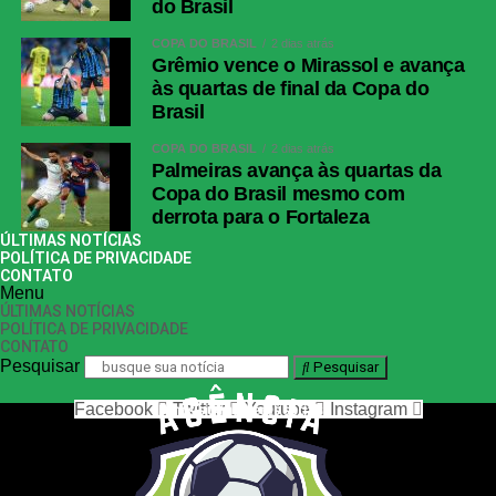
do Brasil
COPA DO BRASIL
2 dias atrás
Grêmio vence o Mirassol e avança
às quartas de final da Copa do
Brasil
COPA DO BRASIL
2 dias atrás
Palmeiras avança às quartas da
Copa do Brasil mesmo com
derrota para o Fortaleza
ÚLTIMAS NOTÍCIAS
POLÍTICA DE PRIVACIDADE
CONTATO
Menu
ÚLTIMAS NOTÍCIAS
POLÍTICA DE PRIVACIDADE
CONTATO
Pesquisar
Pesquisar
Facebook
Twitter
Youtube
Instagram
nos siga nas redes sociais