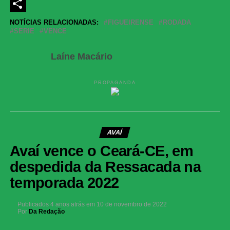
LinkedIn
Share
NOTÍCIAS RELACIONADAS:
FIGUEIRENSE
RODADA
SERIE
VENCE
Laíne Macário
PROPAGANDA
AVAÍ
Avaí vence o Ceará-CE, em
despedida da Ressacada na
temporada 2022
Publicados
4 anos atrás
em
10 de novembro de 2022
Por
Da Redação