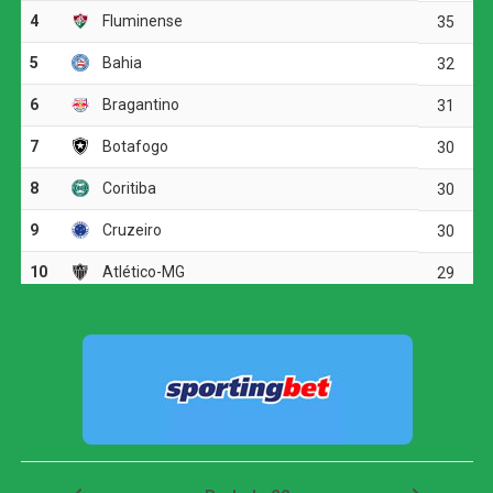
O jogo
O Botafogo começou o clássico ocupando mais o campo
de ataque, mas encontrou dificuldades diante da
marcação tricolor. A primeira boa chance apareceu aos 19
minutos, quando Arthur Cabral recebeu na entrada da
área, passou pela marcação e finalizou rasteiro. Fábio
defendeu.
O Fluminense respondeu com chutes de longa distância.
Otávio arriscou de fora da área e mandou perto da trave.
Pouco depois, Soteldo também levou perigo em uma
finalização forte.
O time alvinegro voltou a ameaçar aos 29 minutos.
Medina tabelou com Arthur Cabral, invadiu a área e bateu
para fora. Em seguida, o volante completou cruzamento
de Villalba, mas acertou apenas a parte externa da rede.