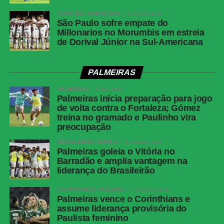
amarelos —
Fluminense
COPA SUL-AMERICANA
3 meses atrás
São Paulo sofre empate do
Cartões
Nenhum
Millonarios no Morumbis em estreia
vermelhos
de Dorival Júnior na Sul-Americana
Gols
Alex Telles, aos 44 minutos do 1º tempo —
Botafogo | Ignácio, aos 13 minutos do 2º
PALMEIRAS
tempo — Fluminense
PALMEIRAS
5 dias atrás
Árbitro
Bruno Arleu de Araujo (RJ)
Palmeiras inicia preparação para jogo
de volta contra o Fortaleza; Gómez
Assistentes
Rodrigo Figueiredo Henrique Correa e Luiz
treina no gramado e Paulinho vira
Claudio Regazone (RJ)
preocupação
VAR
Rodolpho Toski Marques (PR)
BRASILEIRÃO SÉRIE A
1 semana atrás
Palmeiras goleia o Vitória no
Botafogo
Warleson; Vitinho, Gabriel Justino, Ferraresi e
Barradão e amplia vantagem na
Alex Telles (Paulinho); Danilo, Medina e
liderança do Brasileirão
Montoro (Danilo); Villalba (Matheus Martins),
Kauan Toledo (Jordan Barrera/Lucas
CAMPEONATO PAULISTA
1 semana atrás
Emanuel) e Arthur Cabral.Técnico: Franclim
Palmeiras vence o Corinthians e
assume liderança provisória do
Carvalho
Paulista feminino