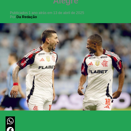
Alegre
Publicados
1 ano atrás
em
13 de abril de 2025
Por
Da Redação
WhatsApp