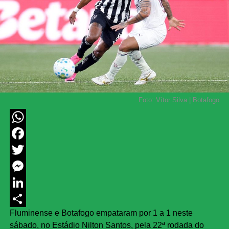
Foto: Vítor Silva | Botafogo
WhatsApp
Facebook
Twitter
Messenger
LinkedIn
Fluminense e Botafogo empataram por 1 a 1 neste
Share
sábado, no Estádio Nilton Santos, pela 22ª rodada do