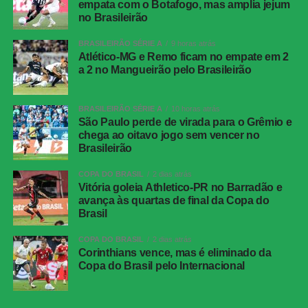
empata com o Botafogo, mas amplia jejum
adversária. A pressão surtiu efeito aos 12 minutos.
no Brasileirão
BRASILEIRÃO SÉRIE A
9 horas atrás
Serna recebeu pela esquerda, cortou para o meio e fez o
Atlético-MG e Remo ficam no empate em 2
cruzamento na direção da segunda trave. Ignácio
a 2 no Mangueirão pelo Brasileirão
apareceu livre e cabeceou no canto. A bola ainda bateu
na trave antes de entrar, deixando o placar igualado.
BRASILEIRÃO SÉRIE A
10 horas atrás
São Paulo perde de virada para o Grêmio e
O Botafogo teve uma boa oportunidade de retomar a
chega ao oitavo jogo sem vencer no
vantagem pouco depois. Montoro encontrou Villalba com
Brasileirão
um passe de trivela, mas o atacante finalizou fraco,
facilitando a defesa de Fábio.
COPA DO BRASIL
2 dias atrás
Vitória goleia Athletico-PR no Barradão e
avança às quartas de final da Copa do
O Fluminense também ficou perto da virada aos 21
Brasil
minutos. Nonato recebeu livre dentro da área e bateu
forte, mas Warleson fez uma defesa inusitada com a
COPA DO BRASIL
2 dias atrás
Corinthians vence, mas é eliminado da
cabeça e evitou o segundo gol tricolor.
Copa do Brasil pelo Internacional
Na reta final, os dois goleiros voltaram a trabalhar. Aos 25
minutos, Barrera passou pela marcação e finalizou com