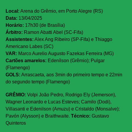
Local:
Arena do Grêmio, em Porto Alegre (RS)
Data:
13/04/2025
Horário:
17h30 (de Brasília)
Árbitro:
Ramon Abatti Abel (SC-Fifa)
Assistentes:
Alex Ang Ribeiro (SP-Fifa) e Thiaggo
Americano Labes (SC)
VAR:
Marco Aurelio Augusto Fazekas Ferreira (MG)
Cartões amarelos:
Edenílson (Grêmio); Pulgar
(Flamengo)
GOLS:
Arrascaeta, aos 3min do primeiro tempo e 22min
do segundo tempo (Flamengo)
GRÊMIO:
Volpi João Pedro, Rodrigo Ely (Jemerson),
Wagner Leonardo e Lucas Esteves; Camilo (Dodi),
Villasanti e Edenilson (Amuzu) e Cristaldo (Monsalve);
Pavón (Alysson) e Braithwaite.
Técnico:
Gustavo
Quinteros