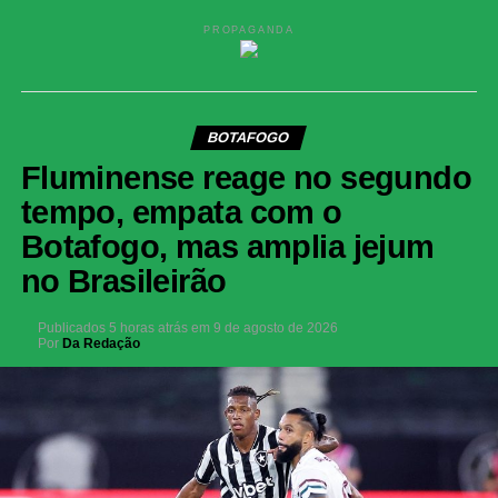
PROPAGANDA
BOTAFOGO
Fluminense reage no segundo
tempo, empata com o
Botafogo, mas amplia jejum
no Brasileirão
Publicados
5 horas atrás
em
9 de agosto de 2026
Por
Da Redação