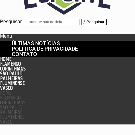
Pesquisar
Pesquisar
Menu
ÚLTIMAS NOTÍCIAS
POLÍTICA DE PRIVACIDADE
CONTATO
HOME
FLAMENGO
CORINTHIANS
SÃO PAULO
PALMEIRAS
FLUMINENSE
VASCO
HOME
FLAMENGO
CORINTHIANS
SÃO PAULO
PALMEIRAS
FLUMINENSE
VASCO
enu