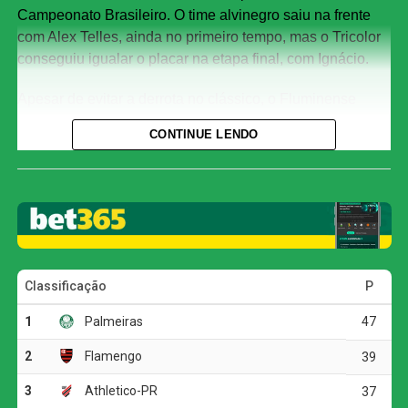
Campeonato Brasileiro. O time alvinegro saiu na frente
com Alex Telles, ainda no primeiro tempo, mas o Tricolor
conseguiu igualar o placar na etapa final, com Ignácio.
Apesar de evitar a derrota no clássico, o Fluminense
chegou ao sexto jogo consecutivo sem vencer no
CONTINUE LENDO
Brasileirão. Considerando também as demais
competições, a sequência negativa passou a ser de sete
partidas.
Com o empate, o Fluminense alcançou 35 pontos e
permanece na quarta colocação, mas corre o risco de
deixar o G4 ao fim da rodada. O Bahia, que soma 32
pontos, pode ultrapassar o Tricolor caso vença o Vasco
por pelo menos dois gols de diferença.
O Botafogo continua na sétima posição, com 30 pontos,
mas ainda pode perder posições dependendo dos outros
resultados da rodada.