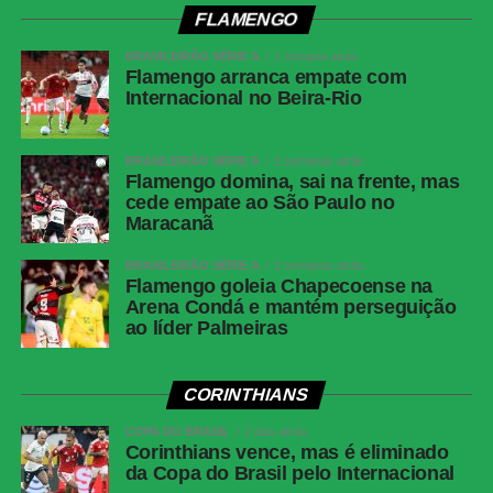
força da entrada da área, obrigando Fábio a fazer uma
FLAMENGO
grande defesa. Na sequência, Matheus Martins chutou
BRASILEIRÃO SÉRIE A
1 semana atrás
rasteiro e Montoro tentou de fora da área, mas o goleiro
Flamengo arranca empate com
do Fluminense apareceu novamente.
Internacional no Beira-Rio
Fluminense reage no segundo tempo, empata
BRASILEIRÃO SÉRIE A
2 semanas atrás
Flamengo domina, sai na frente, mas
com o Botafogo, mas amplia jejum no Brasileirão
cede empate ao São Paulo no
Maracanã
Sem novas mudanças no placar, o clássico terminou
BRASILEIRÃO SÉRIE A
2 semanas atrás
empatado em 1 a 1.
Flamengo goleia Chapecoense na
Arena Condá e mantém perseguição
Próximos jogos
ao líder Palmeiras
Cianciano x Botafogo
CORINTHIANS
Competição:
Copa Sul-Americana – oitavas de final (ida)
Data e horário:
13.08 (quinta-feira), às 21h30 (de
COPA DO BRASIL
2 dias atrás
Corinthians vence, mas é eliminado
Brasília)
da Copa do Brasil pelo Internacional
Local:
Estádio Inca Garcilaso de la Vega