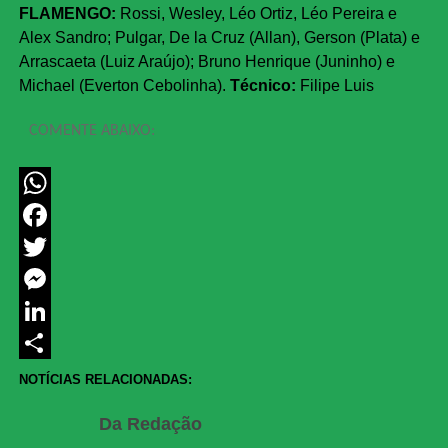
FLAMENGO:
Rossi, Wesley, Léo Ortiz, Léo Pereira e
Alex Sandro; Pulgar, De la Cruz (Allan), Gerson (Plata) e
Arrascaeta (Luiz Araújo); Bruno Henrique (Juninho) e
Michael (Everton Cebolinha).
Técnico:
Filipe Luis
COMENTE ABAIXO:
WhatsApp
Facebook
Twitter
Messenger
LinkedIn
Share
NOTÍCIAS RELACIONADAS:
Da Redação