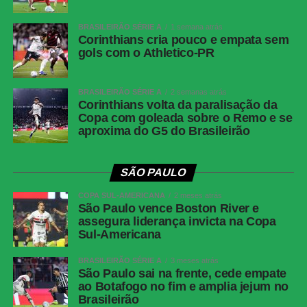
Fluminense x Independiente Rivadavia
BRASILEIRÃO SÉRIE A
1 semana atrás
Competição:
Copa Libertadores – oitavas de final (ida)
Corinthians cria pouco e empata sem
gols com o Athletico-PR
Data e horário:
11.08 (terça-feira), às 19h (de Brasília)
Local:
Estádio do Maracanã
BRASILEIRÃO SÉRIE A
2 semanas atrás
FICHA
Corinthians volta da paralisação da
Copa com goleada sobre o Remo e se
TÉCNICA
aproxima do G5 do Brasileirão
Resultado
Botafogo 1 x 1 Fluminense
Competição
Campeonato Brasileiro — Série A, 22ª rodada
SÃO PAULO
Data e
Sábado, 8 de agosto de 2026, às 21h, de
COPA SUL-AMERICANA
2 meses atrás
horário
Brasília
São Paulo vence Boston River e
assegura liderança invicta na Copa
Local
Estádio Nilton Santos, Rio de Janeiro (RJ)
Sul-Americana
Cartões
Ferraresi
amarelos —
BRASILEIRÃO SÉRIE A
3 meses atrás
São Paulo sai na frente, cede empate
Botafogo
ao Botafogo no fim e amplia jejum no
Cartões
Zubeldía, Ignácio, Nonato e Samuel Xavier
Brasileirão