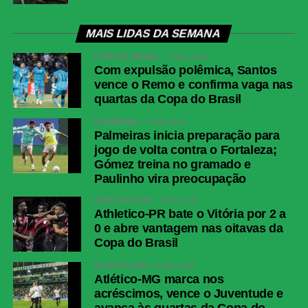
Fluminense
Fábio; Samuel Xavier, Ignácio, Jemmes e
Renê; Otávio, Nonato (Savarino), Ganso
(Hércules); Kevin Serna (Canobbio), Soteldo
MAIS LIDAS DA SEMANA
(Luciano Acosta) e Rodrigo Castillo
COPA DO BRASIL
4 dias atrás
(Hulk).Técnico: Luis Zubeldía
Com expulsão polêmica, Santos
vence o Remo e confirma vaga nas
COMENTE ABAIXO:
quartas da Copa do Brasil
PALMEIRAS
5 dias atrás
Palmeiras inicia preparação para
jogo de volta contra o Fortaleza;
WhatsApp
Gómez treina no gramado e
Facebook
Paulinho vira preocupação
Twitter
ATHLETICO-PR
5 dias atrás
Athletico-PR bate o Vitória por 2 a
Messenger
0 e abre vantagem nas oitavas da
LinkedIn
Copa do Brasil
Share
ATLÉTICO-MG
4 dias atrás
Atlético-MG marca nos
acréscimos, vence o Juventude e
avança às quartas da Copa do