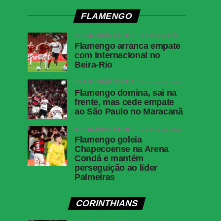
FLAMENGO
BRASILEIRÃO SÉRIE A
1 semana atrás
Flamengo arranca empate
com Internacional no
Beira-Rio
BRASILEIRÃO SÉRIE A
2 semanas atrás
Flamengo domina, sai na
frente, mas cede empate
ao São Paulo no Maracanã
BRASILEIRÃO SÉRIE A
2 semanas atrás
Flamengo goleia
Chapecoense na Arena
Condá e mantém
perseguição ao líder
Palmeiras
CORINTHIANS