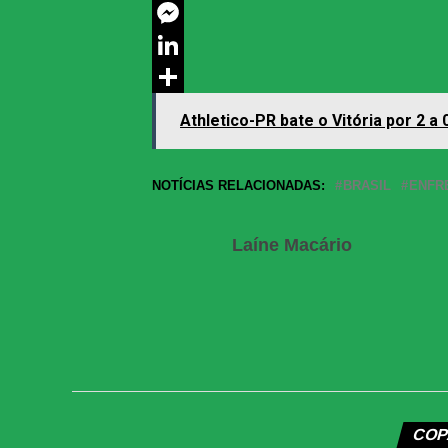
Twitter
Messenger
LinkedIn
Share
Athletico-PR bate o Vitória por 2 a
NOTÍCIAS RELACIONADAS:
BRASIL
ENFR
Laíne Macário
COP