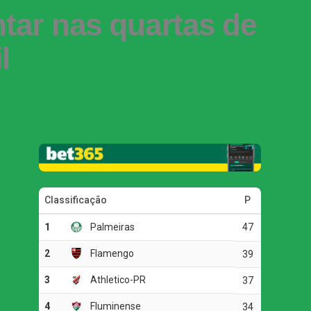
tar nas quartas de
l