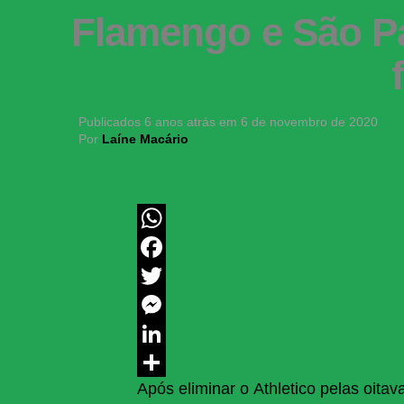
Flamengo e São Pa
Publicados
6 anos atrás
em
6 de novembro de 2020
Por
Laíne Macário
WhatsApp
Facebook
Twitter
Messenger
LinkedIn
Após eliminar o Athletico pelas oit
Share