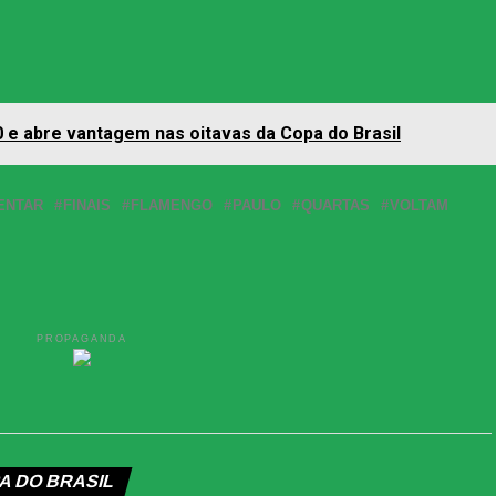
 0 e abre vantagem nas oitavas da Copa do Brasil
ENTAR
FINAIS
FLAMENGO
PAULO
QUARTAS
VOLTAM
PROPAGANDA
A DO BRASIL