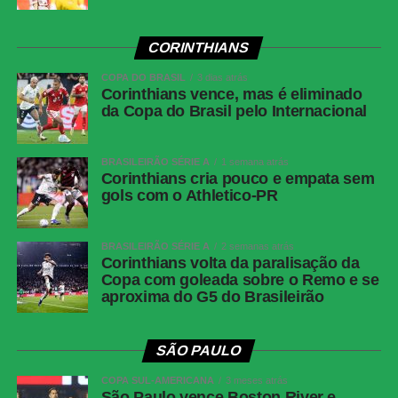
CORINTHIANS
COPA DO BRASIL
3 dias atrás
Corinthians vence, mas é eliminado
da Copa do Brasil pelo Internacional
BRASILEIRÃO SÉRIE A
1 semana atrás
Corinthians cria pouco e empata sem
gols com o Athletico-PR
BRASILEIRÃO SÉRIE A
2 semanas atrás
Corinthians volta da paralisação da
Copa com goleada sobre o Remo e se
aproxima do G5 do Brasileirão
SÃO PAULO
COPA SUL-AMERICANA
3 meses atrás
São Paulo vence Boston River e