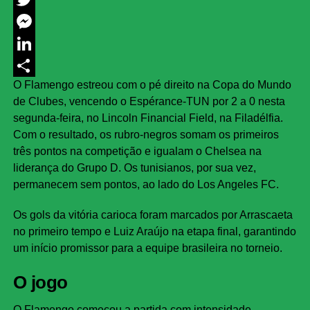
Twitter
Messenger
LinkedIn
O Flamengo estreou com o pé direito na Copa do Mundo
Share
de Clubes, vencendo o Espérance-TUN por 2 a 0 nesta
segunda-feira, no Lincoln Financial Field, na Filadélfia.
Com o resultado, os rubro-negros somam os primeiros
três pontos na competição e igualam o Chelsea na
liderança do Grupo D. Os tunisianos, por sua vez,
permanecem sem pontos, ao lado do Los Angeles FC.
Os gols da vitória carioca foram marcados por Arrascaeta
no primeiro tempo e Luiz Araújo na etapa final, garantindo
um início promissor para a equipe brasileira no torneio.
O jogo
O Flamengo começou a partida com intensidade,