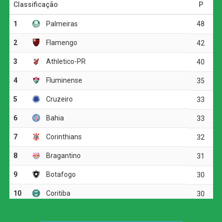
Logo aos seis minutos, Carrascal recebeu passe em
profundidade de Pedro e ficou cara a cara com o goleiro
Matheus Cunha, que salvou com uma boa intervenção.
Aos poucos, o Internacional foi crescendo e abriu o placar
em uma jogada pela direita: Carbonero finalizou de
dentro da área, Rossi fez a defesa, mas no rebote Vitinho
apareceu para chutar forte e colocar os donos da casa em
vantagem.
Antes do intervalo, Carbonero quase ampliou. O atacante
ganhou a disputa de corpo com Léo Pereira dentro da
área, mas finalizou com pouca força, e a bola passou
rente à trave do Flamengo.
A resposta rubro-negra veio aos 33 minutos do segundo
tempo. Pedro ficou cara a cara com Anthoni e parou em
nova defesa do goleiro, mas na tentativa de afastar o
perigo, Matheus Bahia colocou a bola nos pés de Bruno
Henrique. O atacante tentou finalizar, foi travado, e a