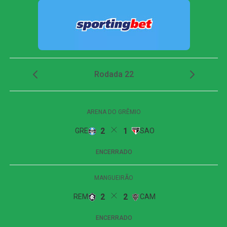
sobra sobrou para Samuel Lino, que chutou forte com o
gol aberto para empatar a partida.
Próximos jogos
Internacional x Corinthians
(Copa do Brasil)
Data e horário
: 02 de agosto de 2026 (domingo) 19h30
Local
: Beira-Rio, em Porto Alegre
Flamengo x Vitória
(Campeonato Brasileiro)
Data e horário
: 09 de agosto de 2026 (domingo) 19h30
Local
: Maracanã, no Rio de Janeiro
FICHA
TÉCNICA
Partida
Internacional 1 x 1 Flamengo
Competição
Campeonato Brasileiro – 21ª rodada
Local
Estádio Beira-Rio, Porto Alegre (RS)