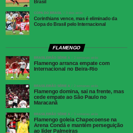
Brasil
COMENTE ABAIXO:
COPA DO BRASIL
3 dias atrás
Corinthians vence, mas é eliminado da
Copa do Brasil pelo Internacional
WhatsApp
Facebook
FLAMENGO
Twitter
BRASILEIRÃO SÉRIE A
2 semanas atrás
Flamengo arranca empate com
Messenger
Internacional no Beira-Rio
LinkedIn
Share
BRASILEIRÃO SÉRIE A
2 semanas atrás
Flamengo domina, sai na frente, mas
cede empate ao São Paulo no
Maracanã
BRASILEIRÃO SÉRIE A
3 semanas atrás
Flamengo goleia Chapecoense na
Arena Condá e mantém perseguição
ao líder Palmeiras