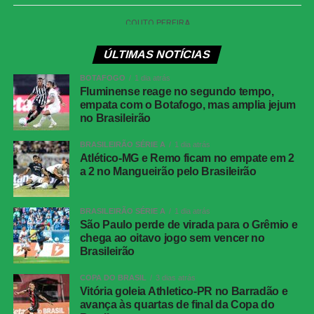
Data
29 de julho de 2026 (quarta-feira)
Horário
19h30 (de Brasília)
ÚLTIMAS NOTÍCIAS
Cartões
Vitão (Internacional) e De La Cruz
amarelos
(Flamengo)
BOTAFOGO
1 dia atrás
Fluminense reage no segundo tempo,
Gol do
Vitinho, aos 26 minutos do primeiro tempo
empata com o Botafogo, mas amplia jejum
Internacional
no Brasileirão
Gol do
Samuel Lino, aos 33 minutos do segundo
BRASILEIRÃO SÉRIE A
1 dia atrás
Flamengo
tempo
Atlético-MG e Remo ficam no empate em 2
a 2 no Mangueirão pelo Brasileirão
Internacional
Matheus Cunha; Bruno Gomes, Gabriel
Mercado, Maripán e Matheus Bahia; Villagra,
Bruno Henrique e Alan Patrick; Vitinho,
BRASILEIRÃO SÉRIE A
1 dia atrás
Bernabei e Carbonero. Técnico: Paulo
São Paulo perde de virada para o Grêmio e
Pezzolano.
chega ao oitavo jogo sem vencer no
Brasileirão
Flamengo
Rossi; Varela, Vitão, Léo Pereira (Danilo) e
Alex Sandro; Everton Araújo (Erick Pulgar),
COPA DO BRASIL
3 dias atrás
Jorginho e Arrascaeta; Carrascal, Samuel
Vitória goleia Athletico-PR no Barradão e
Lino e Pedro. Técnico: Leonardo Jardim.
avança às quartas de final da Copa do