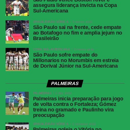
assegura liderança invicta na Copa
Sul-Americana
BRASILEIRÃO SÉRIE A
3 meses atrás
São Paulo sai na frente, cede empate
ao Botafogo no fim e amplia jejum no
Brasileirão
COPA SUL-AMERICANA
3 meses atrás
São Paulo sofre empate do
Millonarios no Morumbis em estreia
de Dorival Júnior na Sul-Americana
PALMEIRAS
PALMEIRAS
6 dias atrás
Palmeiras inicia preparação para jogo
de volta contra o Fortaleza; Gómez
treina no gramado e Paulinho vira
preocupação
BRASILEIRÃO SÉRIE A
2 semanas atrás
Palmeiras goleia o Vitória no