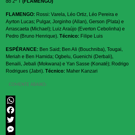
do 2º T
(FLAMENGO)
FLAMENGO:
Rossi: Varela, Léo Ortiz, Léo Pereira e
Ayrton Lucas; Pulgar, Jorginho (Allan), Gerson (Plata) e
Arrascaeta (Michael); Luiz Araújo (Everton Cebolinha) e
Pedro (Bruno Henrique).
Técnico:
Filipe Luis
ESPÉRANCE:
Ben Said; Ben Ali (Bouchniba), Tougai,
Meriah e Ben Hamida; Ogbelu, Guenichi (Derbali),
Benaili, Jebali (Mokwana) e Yan Sasse (Konaté); Rodrigo
Rodrigues (Jabri).
Técnico:
Maher Kanzari
COMENTE ABAIXO:
WhatsApp
Facebook
Twitter