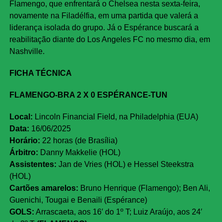
Flamengo, que enfrentará o Chelsea nesta sexta-feira,
novamente na Filadélfia, em uma partida que valerá a
liderança isolada do grupo. Já o Espérance buscará a
reabilitação diante do Los Angeles FC no mesmo dia, em
Nashville.
FICHA TÉCNICA
FLAMENGO-BRA 2 X 0 ESPÉRANCE-TUN
Local:
Lincoln Financial Field, na Philadelphia (EUA)
Data:
16/06/2025
Horário:
22 horas (de Brasília)
Árbitro:
Danny Makkelie (HOL)
Assistentes:
Jan de Vries (HOL) e Hessel Steekstra
(HOL)
Cartões amarelos:
Bruno Henrique (Flamengo); Ben Ali,
Guenichi, Tougai e Benaili (Espérance)
GOLS
:
Arrascaeta, aos 16′ do 1º T; Luiz Araújo, aos 24′