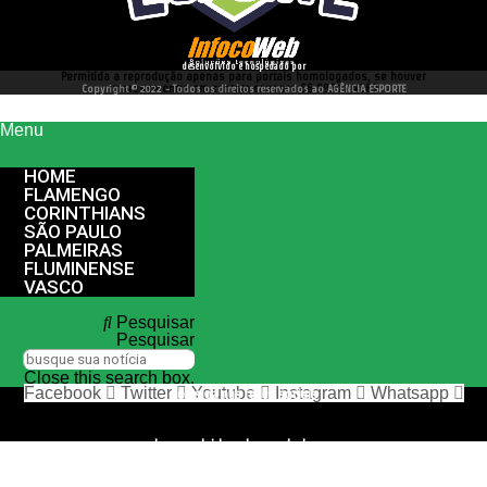
desenvolvido e hospedado por
Permitida a reprodução apenas para portais homologados, se houver
interesse entre em contato conosco 66 99977 4262
Copyright © 2022 - Todos os direitos reservados ao AGÊNCIA ESPORTE
Menu
HOME
FLAMENGO
CORINTHIANS
SÃO PAULO
PALMEIRAS
FLUMINENSE
VASCO
Pesquisar
Pesquisar
Close this search box.
Facebook
Twitter
Youtube
Instagram
Whatsapp
nos siga nas redes sociais
desenvolvido e hospedado por