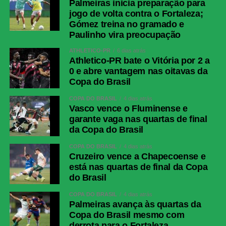
Palmeiras inicia preparação para
jogo de volta contra o Fortaleza;
Gómez treina no gramado e
Paulinho vira preocupação
ATHLETICO-PR
6 dias atrás
Athletico-PR bate o Vitória por 2 a
0 e abre vantagem nas oitavas da
Copa do Brasil
COPA DO BRASIL
4 dias atrás
Vasco vence o Fluminense e
garante vaga nas quartas de final
da Copa do Brasil
COPA DO BRASIL
4 dias atrás
Cruzeiro vence a Chapecoense e
está nas quartas de final da Copa
do Brasil
COPA DO BRASIL
4 dias atrás
Palmeiras avança às quartas da
Copa do Brasil mesmo com
derrota para o Fortaleza