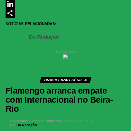
Messenger
LinkedIn
Share
NOTÍCIAS RELACIONADAS:
Da Redação
PROPAGANDA
BRASILEIRÃO SÉRIE A
Flamengo arranca empate
com Internacional no Beira-
Rio
Publicados
2 semanas atrás
em
29 de julho de 2026
Por
Da Redação