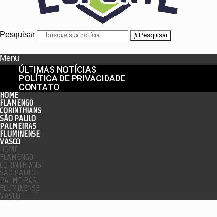
Pesquisar
Pesquisar
Menu
ÚLTIMAS NOTÍCIAS
POLÍTICA DE PRIVACIDADE
CONTATO
HOME
FLAMENGO
CORINTHIANS
SÃO PAULO
PALMEIRAS
FLUMINENSE
VASCO
HOME
FLAMENGO
CORINTHIANS
SÃO PAULO
PALMEIRAS
FLUMINENSE
VASCO
enu