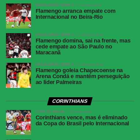
Twitter
BRASILEIRÃO SÉRIE A
1 semana atrás
Flamengo arranca empate com
Messenger
Internacional no Beira-Rio
LinkedIn
Share
BRASILEIRÃO SÉRIE A
2 semanas atrás
Flamengo domina, sai na frente, mas
cede empate ao São Paulo no
Maracanã
BRASILEIRÃO SÉRIE A
2 semanas atrás
Flamengo goleia Chapecoense na
Arena Condá e mantém perseguição
ao líder Palmeiras
CORINTHIANS
COPA DO BRASIL
15 horas atrás
Corinthians vence, mas é eliminado
da Copa do Brasil pelo Internacional