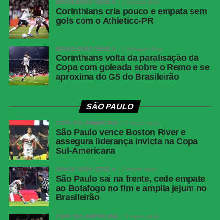
BRASILEIRÃO SÉRIE A
1 semana atrás
Corinthians cria pouco e empata sem
gols com o Athletico-PR
BRASILEIRÃO SÉRIE A
2 semanas atrás
Corinthians volta da paralisação da
Copa com goleada sobre o Remo e se
aproxima do G5 do Brasileirão
SÃO PAULO
COPA SUL-AMERICANA
2 meses atrás
São Paulo vence Boston River e
assegura liderança invicta na Copa
Sul-Americana
BRASILEIRÃO SÉRIE A
3 meses atrás
São Paulo sai na frente, cede empate
ao Botafogo no fim e amplia jejum no
Brasileirão
COPA SUL-AMERICANA
3 meses atrás