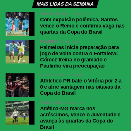
MAIS LIDAS DA SEMANA
COPA DO BRASIL
2 dias atrás
Com expulsão polêmica, Santos
vence o Remo e confirma vaga nas
quartas da Copa do Brasil
PALMEIRAS
3 dias atrás
Palmeiras inicia preparação para
jogo de volta contra o Fortaleza;
Gómez treina no gramado e
Paulinho vira preocupação
ATHLETICO-PR
3 dias atrás
Athletico-PR bate o Vitória por 2 a
0 e abre vantagem nas oitavas da
Copa do Brasil
ATLÉTICO-MG
2 dias atrás
Atlético-MG marca nos
acréscimos, vence o Juventude e
avança às quartas da Copa do
Brasil