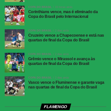
Gol do
Samuel Lino, aos 33 minutos do segundo
COPA DO BRASIL
15 horas atrás
Flamengo
tempo
Corinthians vence, mas é eliminado da
Copa do Brasil pelo Internacional
Internacional
Matheus Cunha; Bruno Gomes, Gabriel
Mercado, Maripán e Matheus Bahia; Villagra,
Bruno Henrique e Alan Patrick; Vitinho,
COPA DO BRASIL
2 dias atrás
Bernabei e Carbonero. Técnico: Paulo
Cruzeiro vence a Chapecoense e está nas
Pezzolano.
quartas de final da Copa do Brasil
Flamengo
Rossi; Varela, Vitão, Léo Pereira (Danilo) e
Alex Sandro; Everton Araújo (Erick Pulgar),
COPA DO BRASIL
2 dias atrás
Jorginho e Arrascaeta; Carrascal, Samuel
Grêmio vence o Mirassol e avança às
Lino e Pedro. Técnico: Leonardo Jardim.
quartas de final da Copa do Brasil
COMENTE ABAIXO:
COPA DO BRASIL
2 dias atrás
Vasco vence o Fluminense e garante vaga
nas quartas de final da Copa do Brasil
WhatsApp
Facebook
FLAMENGO