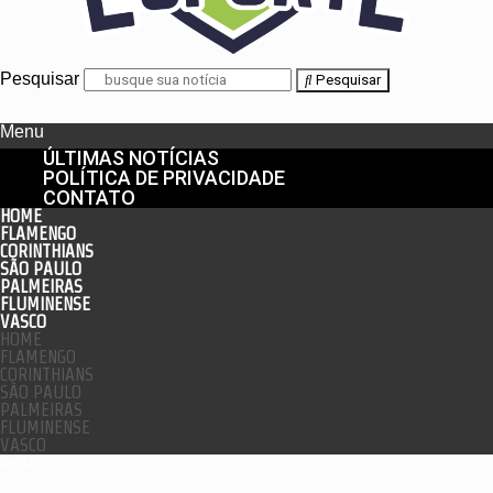
Pesquisar
Pesquisar
Menu
ÚLTIMAS NOTÍCIAS
POLÍTICA DE PRIVACIDADE
CONTATO
HOME
FLAMENGO
CORINTHIANS
SÃO PAULO
PALMEIRAS
FLUMINENSE
VASCO
HOME
FLAMENGO
CORINTHIANS
SÃO PAULO
PALMEIRAS
FLUMINENSE
VASCO
enu