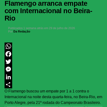
Flamengo arranca empate
com Internacional no Beira-
Rio
Publicados
1 semana atrás
em
29 de julho de 2026
Por
Da Redação
WhatsApp
Facebook
Twitter
Messenger
LinkedIn
O Flamengo buscou um empate por 1 a 1 contra o
Share
Internacional na noite desta quarta-feira, no Beira-Rio, em
Porto Alegre, pela 21ª rodada do Campeonato Brasileiro.