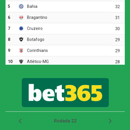
vantagem.
Antes do intervalo, Carbonero quase ampliou. O atacante
ganhou a disputa de corpo com Léo Pereira dentro da
área, mas finalizou com pouca força, e a bola passou
rente à trave do Flamengo.
A resposta rubro-negra veio aos 33 minutos do segundo
tempo. Pedro ficou cara a cara com Anthoni e parou em
nova defesa do goleiro, mas na tentativa de afastar o
perigo, Matheus Bahia colocou a bola nos pés de Bruno
Henrique. O atacante tentou finalizar, foi travado, e a
sobra sobrou para Samuel Lino, que chutou forte com o
gol aberto para empatar a partida.
Próximos jogos
Internacional x Corinthians
(Copa do Brasil)
Data e horário
: 02 de agosto de 2026 (domingo) 19h30