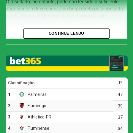
O resultado, no entanto, pode não ter sido o suficiente
para manter o time carioca na briga direta pela ponta da
tabela, já que o Palmeiras tem a chance de abrir
vantagem na liderança.
CONTINUE LENDO
Com o ponto conquistado, o Flamengo se mantém na
segunda colocação, com 39 pontos. O Internacional
segue na 14ª posição, com 22 pontos, mesma colocação
com que iniciou a rodada.
O jogo
Logo aos seis minutos, Carrascal recebeu passe em
profundidade de Pedro e ficou cara a cara com o goleiro
Matheus Cunha, que salvou com uma boa intervenção.
Aos poucos, o Internacional foi crescendo e abriu o placar
em uma jogada pela direita: Carbonero finalizou de
dentro da área, Rossi fez a defesa, mas no rebote Vitinho
apareceu para chutar forte e colocar os donos da casa em