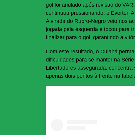
gol foi anulado após revisão do VAR
continuou pressionando, e Everton 
A virada do Rubro-Negro veio nos ac
jogada pela esquerda e tocou para t
finalizar para o gol, garantindo a vit
Com este resultado, o Cuiabá perman
dificuldades para se manter na Série
Libertadores assegurada, concentra 
apenas dois pontos à frente na tabel