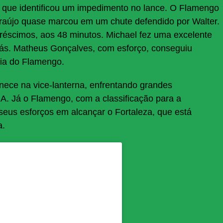
, que identificou um impedimento no lance. O Flamengo
Araújo quase marcou em um chute defendido por Walter.
réscimos, aos 48 minutos. Michael fez uma excelente
rás. Matheus Gonçalves, com esforço, conseguiu
ória do Flamengo.
ece na vice-lanterna, enfrentando grandes
 A. Já o Flamengo, com a classificação para a
seus esforços em alcançar o Fortaleza, que está
a.