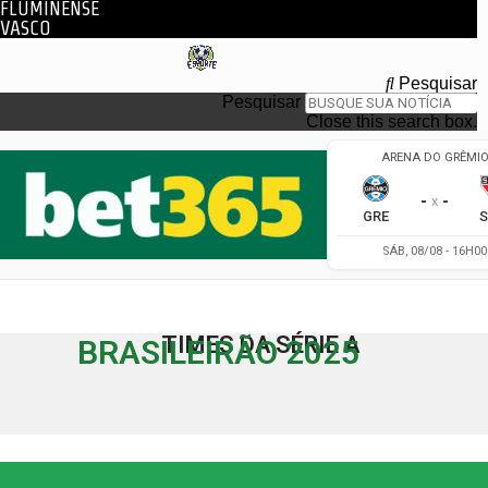
FLUMINENSE
VASCO
Pesquisar
Pesquisar
Close this search box.
TIMES DA SÉRIE A
BRASILEIRÃO 2025