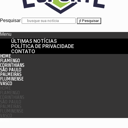
Pesquisar
Pesquisar
Menu
ÚLTIMAS NOTÍCIAS
POLÍTICA DE PRIVACIDADE
CONTATO
HOME
FLAMENGO
CORINTHIANS
SÃO PAULO
PALMEIRAS
FLUMINENSE
VASCO
HOME
FLAMENGO
CORINTHIANS
SÃO PAULO
PALMEIRAS
FLUMINENSE
VASCO
enu