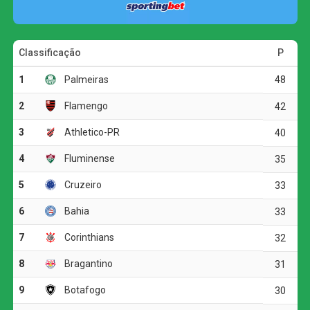
disputa do quadrangular de rebaixamento.
Além do domínio tricolor e dos poucos rubro-negros, a
seleção também contou com nomes de outras equipes.
Pelo Vasco, o lateral direito Puma Rodríguez apareceu
entre os escolhidos. Do Botafogo, Danilo foi eleito um dos
melhores meias do torneio. Completam a equipe o lateral
esquerdo Matheus Julião, do Madureira, e o atacante
Patryck Ferreira, do Bangu.
Revelação e artilharia
O prêmio de revelação do Campeonato Carioca ficou
com Lucas Cruz, atacante do Nova Iguaçu. Com 21 anos
e vestindo a camisa 10, o jogador encerrou o torneio com
um gol e uma assistência em 12 partidas.
A artilharia foi dividida entre Pedro, do Flamengo, e
Patryck, do Bangu, ambos com seis gols. Pedro alcançou