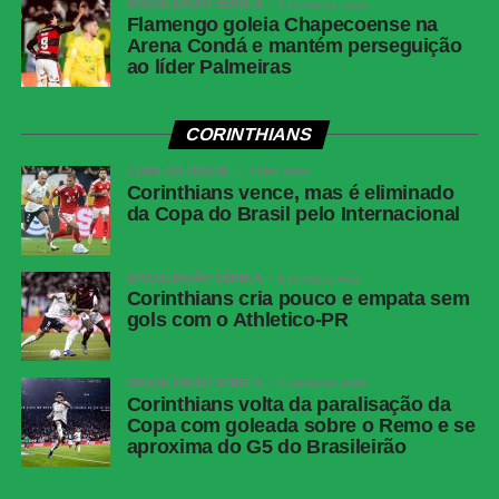
BRASILEIRÃO SÉRIE A
3 semanas atrás
Flamengo goleia Chapecoense na
Arena Condá e mantém perseguição
ao líder Palmeiras
CORINTHIANS
COPA DO BRASIL
3 dias atrás
Corinthians vence, mas é eliminado
da Copa do Brasil pelo Internacional
BRASILEIRÃO SÉRIE A
1 semana atrás
Corinthians cria pouco e empata sem
gols com o Athletico-PR
BRASILEIRÃO SÉRIE A
2 semanas atrás
Corinthians volta da paralisação da
Copa com goleada sobre o Remo e se
aproxima do G5 do Brasileirão