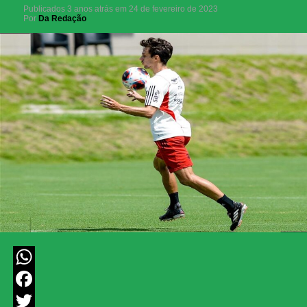
Publicados
3 anos atrás
em
24 de fevereiro de 2023
Por
Da Redação
WhatsApp
Facebook