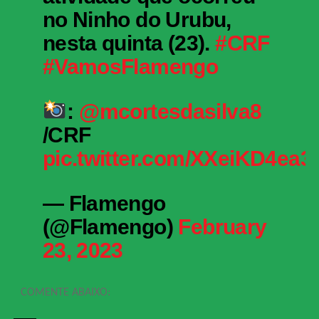
no Ninho do Urubu,
nesta quinta (23).
#CRF
#VamosFlamengo
:
@mcortesdasilva8
/CRF
pic.twitter.com/XXeiKD4ea3
— Flamengo
(@Flamengo)
February
23, 2023
COMENTE ABAIXO: