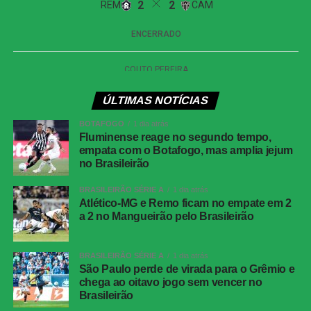
WhatsApp
Facebook
Twitter
Messenger
ÚLTIMAS NOTÍCIAS
LinkedIn
BOTAFOGO
1 dia atrás
Share
Fluminense reage no segundo tempo,
empata com o Botafogo, mas amplia jejum
no Brasileirão
BRASILEIRÃO SÉRIE A
1 dia atrás
Atlético-MG e Remo ficam no empate em 2
a 2 no Mangueirão pelo Brasileirão
BRASILEIRÃO SÉRIE A
1 dia atrás
São Paulo perde de virada para o Grêmio e
chega ao oitavo jogo sem vencer no
Brasileirão