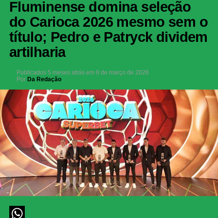
Fluminense domina seleção
do Carioca 2026 mesmo sem o
título; Pedro e Patryck dividem
artilharia
Publicados
5 meses atrás
em
9 de março de 2026
Por
Da Redação