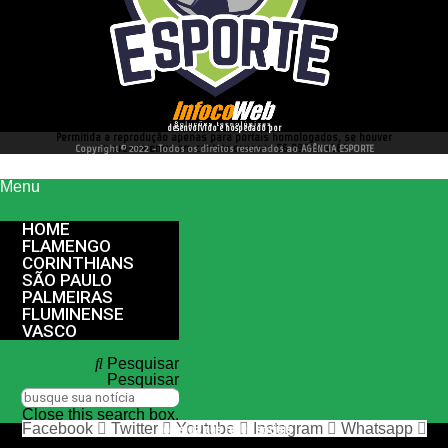
desenvolvido e hospedado por
Permitida a reprodução apenas para portais homologados, se houver
interesse entre em contato conosco 66 99977 4262
Copyright © 2022 - Todos os direitos reservados ao AGÊNCIA ESPORTE
Menu
HOME
FLAMENGO
CORINTHIANS
SÃO PAULO
PALMEIRAS
FLUMINENSE
VASCO
Pesquisar
Pesquisar
Close this search box.
Facebook
Twitter
Youtube
Instagram
Whatsapp
nos siga nas redes sociais