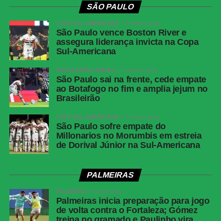
SÃO PAULO
COPA SUL-AMERICANA
3 meses atrás
São Paulo vence Boston River e
assegura liderança invicta na Copa
Sul-Americana
BRASILEIRÃO SÉRIE A
3 meses atrás
São Paulo sai na frente, cede empate
ao Botafogo no fim e amplia jejum no
Brasileirão
COPA SUL-AMERICANA
3 meses atrás
São Paulo sofre empate do
Millonarios no Morumbis em estreia
de Dorival Júnior na Sul-Americana
PALMEIRAS
PALMEIRAS
6 dias atrás
Palmeiras inicia preparação para jogo
de volta contra o Fortaleza; Gómez
treina no gramado e Paulinho vira