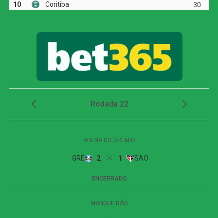
a marca em seis jogos, enquanto Patryck precisou de dez
partidas para chegar ao mesmo número.
Seleção do Cariocão 2026
Goleiro: Fábio (Fluminense)
Lateral direito: Pumita (Vasco)
Zagueiros: Léo Pereira (Flamengo) e Jemmes
(Fluminense)
Lateral esquerdo: Matheus Julião (Madureira)
Volantes: Martinelli (Fluminense) e Danilo (Botafogo)
Meia: Lucho Acosta (Fluminense)
Atacantes: Kevin Serna (Fluminense), Patryck Ferreira
(Bangu) e Pedro (Flamengo)
Técnico: Luís Zubeldía (Fluminense)
COMENTE ABAIXO: