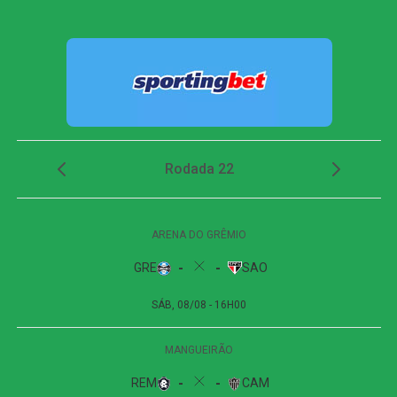
entanto, teve atuação decisiva e fez boas defesas para
impedir o gol tricolor.
Apesar do domínio dos donos da casa, o Bahia ainda
encontrou espaços em alguns contra-ataques. Os
visitantes, contudo, não foram eficientes nas finalizações,
e o confronto terminou sem gols no Maracanã.
FICHA
TÉCNICA
Partida
Fluminense 0 x 0 Bahia
Competição
Campeonato Brasileiro – 21ª rodada
Local
Estádio do Maracanã, Rio de Janeiro (RJ)
Data
29 de julho de 2026 (quarta-feira)
Horário
21h30 (de Brasília)
Cartões
Ignácio (Fluminense) e Erick Pulga (Bahia)
amarelos