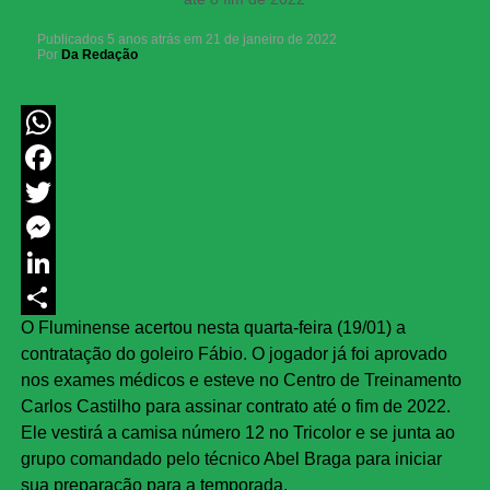
Publicados
5 anos atrás
em
21 de janeiro de 2022
Por
Da Redação
WhatsApp
Facebook
Twitter
Messenger
LinkedIn
O Fluminense acertou nesta quarta-feira (19/01) a
Share
contratação do goleiro Fábio. O jogador já foi aprovado
nos exames médicos e esteve no Centro de Treinamento
Carlos Castilho para assinar contrato até o fim de 2022.
Ele vestirá a camisa número 12 no Tricolor e se junta ao
grupo comandado pelo técnico Abel Braga para iniciar
sua preparação para a temporada.