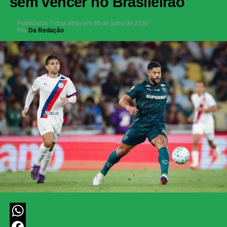
sem vencer no Brasileirão
Publicados
7 dias atrás
em
30 de julho de 2026
Por
Da Redação
WhatsApp