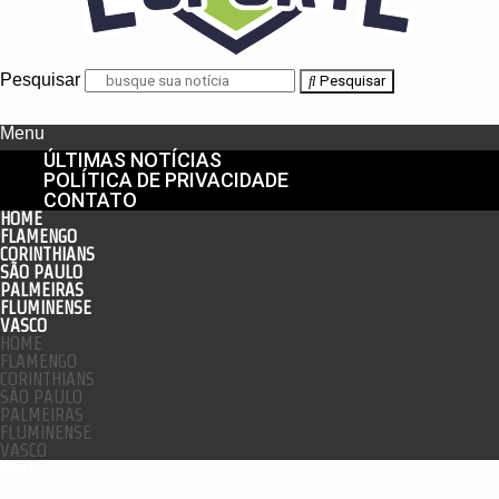
Pesquisar
Pesquisar
Menu
ÚLTIMAS NOTÍCIAS
POLÍTICA DE PRIVACIDADE
CONTATO
HOME
FLAMENGO
CORINTHIANS
SÃO PAULO
PALMEIRAS
FLUMINENSE
VASCO
HOME
FLAMENGO
CORINTHIANS
SÃO PAULO
PALMEIRAS
FLUMINENSE
VASCO
enu