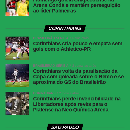
Arena Condá e mantém perseguição
ao líder Palmeiras
CORINTHIANS
BRASILEIRÃO SÉRIE A
6 dias atrás
Corinthians cria pouco e empata sem
gols com o Athletico-PR
BRASILEIRÃO SÉRIE A
2 semanas atrás
Corinthians volta da paralisação da
Copa com goleada sobre o Remo e se
aproxima do G5 do Brasileirão
CORINTHIANS
2 meses atrás
Corinthians perde invencibilidade na
Libertadores após revés para o
Platense na Neo Química Arena
SÃO PAULO