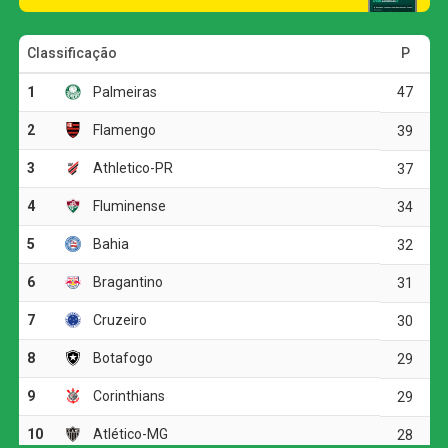
A equipe carioca teve a melhor oportunidade do primeiro
tempo. Hulk recebeu um cruzamento dentro da área,
conseguiu escapar da marcação e ficou frente a frente
com o goleiro Ronaldo. O atacante, porém, finalizou para
fora e desperdiçou a chance de abrir o placar.
O Bahia também criou algumas situações, mas não
conseguiu transformar os contra-ataques em gols. A
equipe visitante apostou principalmente nas transições
rápidas para tentar surpreender o adversário.
Na volta do intervalo, o Fluminense aumentou a pressão.
Logo nos primeiros minutos, Hulk aproveitou uma bola
afastada parcialmente por Luciano Juba e cabeceou em
direção ao gol. Marcos Victor apareceu em cima da linha
e evitou que o time da casa saísse na frente.
Ao longo da etapa final, o Fluminense manteve o controle
das ações e acumulou oportunidades. Ronaldo, no