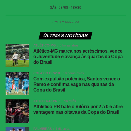
Fluminense
Fábio; Samuel Xavier, Ignácio, Freytes e Renê;
Martinelli, Nonato e Lucho Acosta; Canobbio,
Hulk e Soteldo. Técnico: Luis Zubeldia.
Bahia
Ronaldo; Romam Gomez, Marcos Victor,
Ramos Mingo e Luciano Juba; Acevedo,
ÚLTIMAS NOTÍCIAS
Jean Lucas e Rodrigo Nestor; Ademir, Erick
Pulga e Alejo Veliz. Técnico: Rogério Ceni.
ATLÉTICO-MG
8 horas atrás
Atlético-MG marca nos acréscimos, vence
o Juventude e avança às quartas da Copa
COMENTE ABAIXO:
do Brasil
COPA DO BRASIL
8 horas atrás
Com expulsão polêmica, Santos vence o
WhatsApp
Remo e confirma vaga nas quartas da
Copa do Brasil
Facebook
ATHLETICO-PR
1 dia atrás
Twitter
Athletico-PR bate o Vitória por 2 a 0 e abre
Messenger
vantagem nas oitavas da Copa do Brasil
LinkedIn
PALMEIRAS
1 dia atrás
Share