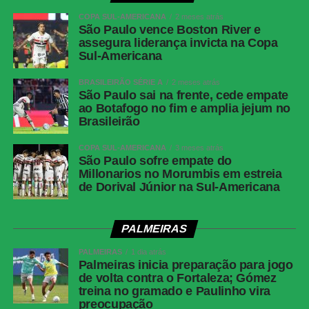
COPA SUL-AMERICANA
2 meses atrás
São Paulo vence Boston River e
assegura liderança invicta na Copa
Sul-Americana
BRASILEIRÃO SÉRIE A
2 meses atrás
São Paulo sai na frente, cede empate
ao Botafogo no fim e amplia jejum no
Brasileirão
COPA SUL-AMERICANA
3 meses atrás
São Paulo sofre empate do
Millonarios no Morumbis em estreia
de Dorival Júnior na Sul-Americana
PALMEIRAS
PALMEIRAS
1 dia atrás
Palmeiras inicia preparação para jogo
de volta contra o Fortaleza; Gómez
treina no gramado e Paulinho vira
preocupação