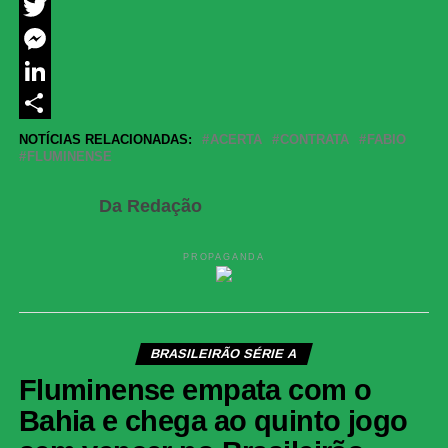
Facebook
Twitter
Messenger
LinkedIn
Share
NOTÍCIAS RELACIONADAS:
ACERTA
CONTRATA
FABIO
FLUMINENSE
Da Redação
PROPAGANDA
BRASILEIRÃO SÉRIE A
Fluminense empata com o
Bahia e chega ao quinto jogo