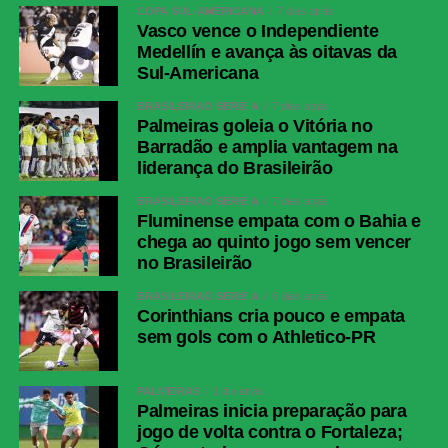
COPA SUL-AMERICANA
7 dias atrás
Vasco vence o Independiente
Medellín e avança às oitavas da
Sul-Americana
BRASILEIRÃO SÉRIE A
7 dias atrás
Palmeiras goleia o Vitória no
Barradão e amplia vantagem na
liderança do Brasileirão
BRASILEIRÃO SÉRIE A
7 dias atrás
Fluminense empata com o Bahia e
chega ao quinto jogo sem vencer
no Brasileirão
BRASILEIRÃO SÉRIE A
6 dias atrás
Corinthians cria pouco e empata
sem gols com o Athletico-PR
PALMEIRAS
1 dia atrás
Palmeiras inicia preparação para
jogo de volta contra o Fortaleza;