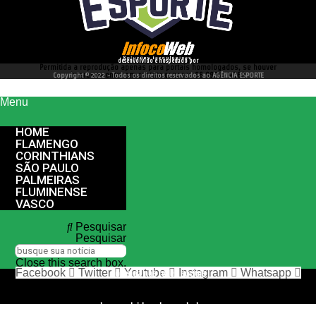
desenvolvido e hospedado por
Permitida a reprodução apenas para portais homologados, se houver
interesse entre em contato conosco 66 99977 4262
Copyright © 2022 - Todos os direitos reservados ao AGÊNCIA ESPORTE
Menu
HOME
FLAMENGO
CORINTHIANS
SÃO PAULO
PALMEIRAS
FLUMINENSE
VASCO
Pesquisar
Pesquisar
Close this search box.
Facebook
Twitter
Youtube
Instagram
Whatsapp
nos siga nas redes sociais
desenvolvido e hospedado por