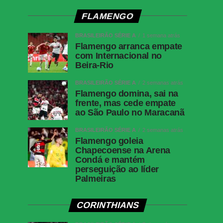
FLAMENGO
BRASILEIRÃO SÉRIE A
1 semana atrás
Flamengo arranca empate
com Internacional no
Beira-Rio
BRASILEIRÃO SÉRIE A
2 semanas atrás
Flamengo domina, sai na
frente, mas cede empate
ao São Paulo no Maracanã
BRASILEIRÃO SÉRIE A
2 semanas atrás
Flamengo goleia
Chapecoense na Arena
Condá e mantém
perseguição ao líder
Palmeiras
CORINTHIANS