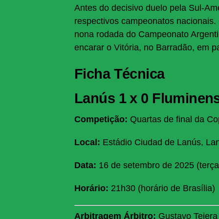
Antes do decisivo duelo pela Sul-A
respectivos campeonatos nacionais. 
nona rodada do Campeonato Argentin
encarar o Vitória, no Barradão, em pa
Ficha Técnica
Lanús 1 x 0 Fluminen
Competição:
Quartas de final da C
Local:
Estádio Ciudad de Lanús, Lan
Data:
16 de setembro de 2025 (terça-
Horário:
21h30 (horário de Brasília)
Arbitragem
Árbitro:
Gustavo Tejera