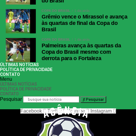
do Brasil
COPA DO BRASIL
1 dia atrás
Grêmio vence o Mirassol e avança
às quartas de final da Copa do
Brasil
COPA DO BRASIL
1 dia atrás
Palmeiras avança às quartas da
Copa do Brasil mesmo com
derrota para o Fortaleza
ÚLTIMAS NOTÍCIAS
POLÍTICA DE PRIVACIDADE
CONTATO
Menu
ÚLTIMAS NOTÍCIAS
POLÍTICA DE PRIVACIDADE
CONTATO
Pesquisar
Pesquisar
Facebook
Twitter
Youtube
Instagram
nos siga nas redes sociais