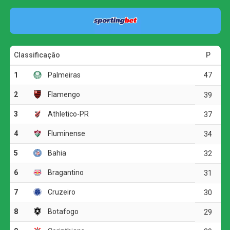
O jogo
A primeira etapa foi marcada pelo equilíbrio e pela forte
disputa física. As duas equipes encontraram dificuldades
para construir jogadas ofensivas, e as chances claras
foram raras.
A melhor oportunidade antes do intervalo foi do
Corinthians. Aos 23 minutos, Allan fez um cruzamento
preciso para Matheuzinho, que cabeceou com força, mas
parou em uma boa defesa do goleiro Santos.
O ritmo aumentou no segundo tempo, e o Corinthians
voltou a ameaçar aos 20 minutos. Matheuzinho recuperou
a bola no meio-campo e acionou Yuri Alberto. O atacante
dominou, girou diante da marcação e finalizou com
potência da entrada da área, obrigando Santos a fazer
outra grande intervenção.