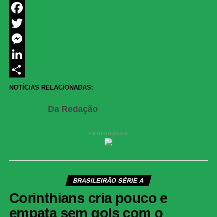
WhatsApp
Facebook
Twitter
Messenger
LinkedIn
Share
NOTÍCIAS RELACIONADAS:
Da Redação
PROPAGANDA
BRASILEIRÃO SÉRIE A
Corinthians cria pouco e
empata sem gols com o