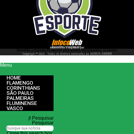
desenvolvido e hospedado por
Permitida a reprodução apenas para portais homologados, se houver
interesse entre em contato conosco 66 99977 4262
Copyright © 2022 - Todos os direitos reservados ao AGÊNCIA ESPORTE
Menu
HOME
FLAMENGO
CORINTHIANS
SÃO PAULO
PALMEIRAS
FLUMINENSE
VASCO
Pesquisar
Pesquisar
Close this search box.