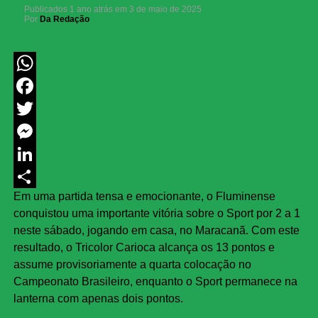
Publicados
1 ano atrás
em
3 de maio de 2025
Por
Da Redação
WhatsApp
Facebook
Twitter
Messenger
LinkedIn
Em uma partida tensa e emocionante, o Fluminense
Share
conquistou uma importante vitória sobre o Sport por 2 a 1
neste sábado, jogando em casa, no Maracanã. Com este
resultado, o Tricolor Carioca alcança os 13 pontos e
assume provisoriamente a quarta colocação no
Campeonato Brasileiro, enquanto o Sport permanece na
lanterna com apenas dois pontos.