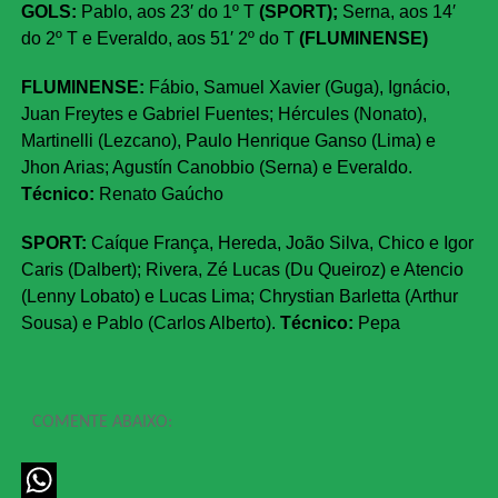
GOLS
:
Pablo, aos 23′ do 1º T
(SPORT);
Serna, aos 14′
do 2º T e Everaldo, aos 51′ 2º do T
(FLUMINENSE)
FLUMINENSE:
Fábio, Samuel Xavier (Guga), Ignácio,
Juan Freytes e Gabriel Fuentes; Hércules (Nonato),
Martinelli (Lezcano), Paulo Henrique Ganso (Lima) e
Jhon Arias; Agustín Canobbio (Serna) e Everaldo.
Técnico:
Renato Gaúcho
SPORT:
Caíque França, Hereda, João Silva, Chico e Igor
Caris (Dalbert); Rivera, Zé Lucas (Du Queiroz) e Atencio
(Lenny Lobato) e Lucas Lima; Chrystian Barletta (Arthur
Sousa) e Pablo (Carlos Alberto).
Técnico:
Pepa
COMENTE ABAIXO: