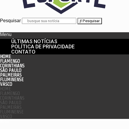
Pesquisar
Pesquisar
Menu
ÚLTIMAS NOTÍCIAS
POLÍTICA DE PRIVACIDADE
CONTATO
HOME
FLAMENGO
CORINTHIANS
SÃO PAULO
PALMEIRAS
FLUMINENSE
VASCO
HOME
FLAMENGO
CORINTHIANS
SÃO PAULO
PALMEIRAS
FLUMINENSE
VASCO
enu