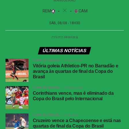
de ida das oitavas de final)
Data e horário:
02.08 (domingo), às 19h30 (de
Brasília)
Local:
Beira-Rio, em Porto Alegre (RS)
Athletico-PR x Vitória
| Copa do Brasil (jogo de
ÚLTIMAS NOTÍCIAS
ida das oitavas de final)
COPA DO BRASIL
4 horas atrás
Data e horário:
03.08 (segunda-feira), às 21h (de
Vitória goleia Athletico-PR no Barradão e
avança às quartas de final da Copa do
Brasília)
Brasil
Local:
Arena da Baixada, em Curitiba (PR)
COPA DO BRASIL
4 horas atrás
Corinthians vence, mas é eliminado da
FICHA
Copa do Brasil pelo Internacional
TÉCNICA
Partida
Corinthians 0 x 0 Athletico-PR
COPA DO BRASIL
1 dia atrás
Competição
Campeonato Brasileiro – 21ª rodada
Cruzeiro vence a Chapecoense e está nas
quartas de final da Copa do Brasil
Local
Neo Química Arena, São Paulo (SP)