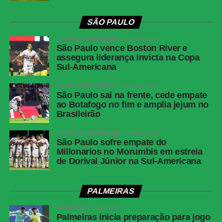
LinkedIn
SÃO PAULO
Share
COPA SUL-AMERICANA
2 meses atrás
São Paulo vence Boston River e
assegura liderança invicta na Copa
Sul-Americana
BRASILEIRÃO SÉRIE A
3 meses atrás
São Paulo sai na frente, cede empate
ao Botafogo no fim e amplia jejum no
Brasileirão
COPA SUL-AMERICANA
3 meses atrás
São Paulo sofre empate do
Millonarios no Morumbis em estreia
de Dorival Júnior na Sul-Americana
PALMEIRAS
PALMEIRAS
3 dias atrás
Palmeiras inicia preparação para jogo