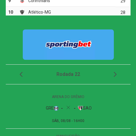
Dois minutos mais tarde, Yuri Alberto recebeu um
lançamento de Allan, invadiu a área, mas não conseguiu
finalizar bem e chutou em cima do goleiro adversário.
O Athletico-PR respondeu aos 27 minutos, em uma
cobrança de escanteio. Gilberto desviou a bola na
segunda trave, e Viveros apareceu para cabecear. A
finalização, porém, explodiu no travessão e quase
garantiu a vitória dos visitantes.
Apesar das tentativas das duas equipes na etapa final, o
placar não foi alterado. O empate sem gols refletiu a
pouca efetividade ofensiva apresentada durante a
partida.
Próximos jogos
Internacional x Corinthians
| Copa do Brasil (jogo