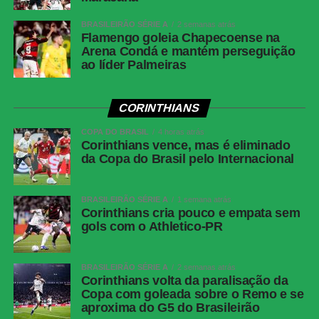
Raniele e Matheuzinho; Allan, Matheus Pereira
(Breno Bidon), André Carrillo (André) e
BRASILEIRÃO SÉRIE A
2 semanas atrás
Zakaria Labyad (Kaio César); Dieguinho (Yuri
Flamengo goleia Chapecoense na
Alberto (Rodrigo Garro)) e Lingard. Técnico:
Arena Condá e mantém perseguição
ao líder Palmeiras
Fernando Diniz.
Athletico-
Santos; Benavídez, Terán (Aguirre) e Arthur
PR
Dias; Gilberto, Jadson, Portilla e Claudinho
CORINTHIANS
(Léo Derik); Leozinho (Dudu), Viveros (Rivaldo)
COPA DO BRASIL
e Mendoza (João Cruz). Técnico: Odair
4 horas atrás
Corinthians vence, mas é eliminado
Hellmann.
da Copa do Brasil pelo Internacional
COMENTE ABAIXO:
BRASILEIRÃO SÉRIE A
1 semana atrás
Corinthians cria pouco e empata sem
gols com o Athletico-PR
WhatsApp
Facebook
BRASILEIRÃO SÉRIE A
2 semanas atrás
Corinthians volta da paralisação da
Twitter
Copa com goleada sobre o Remo e se
aproxima do G5 do Brasileirão
Messenger