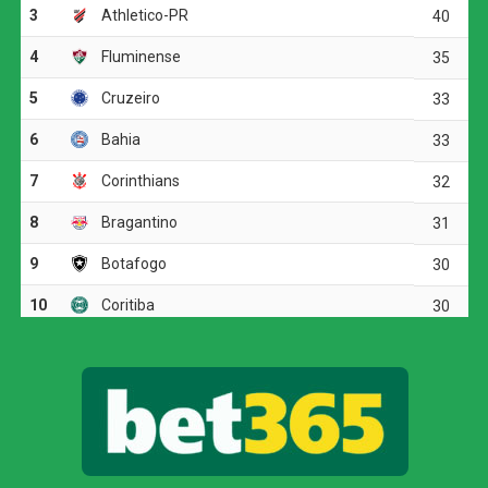
resultados da rodada.
O jogo
O Botafogo começou o clássico ocupando mais o campo
de ataque, mas encontrou dificuldades diante da
marcação tricolor. A primeira boa chance apareceu aos 19
minutos, quando Arthur Cabral recebeu na entrada da
área, passou pela marcação e finalizou rasteiro. Fábio
defendeu.
O Fluminense respondeu com chutes de longa distância.
Otávio arriscou de fora da área e mandou perto da trave.
Pouco depois, Soteldo também levou perigo em uma
finalização forte.
O time alvinegro voltou a ameaçar aos 29 minutos.
Medina tabelou com Arthur Cabral, invadiu a área e bateu
para fora. Em seguida, o volante completou cruzamento