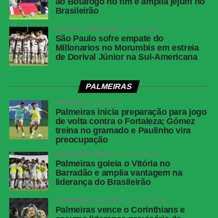
ao Botafogo no fim e amplia jejum no
Cartões
Zubeldía, Ignácio, Nonato e Samuel Xavier
Brasileirão
amarelos —
Fluminense
COPA SUL-AMERICANA
3 meses atrás
São Paulo sofre empate do
Cartões
Nenhum
Millonarios no Morumbis em estreia
vermelhos
de Dorival Júnior na Sul-Americana
Gols
Alex Telles, aos 44 minutos do 1º tempo —
Botafogo | Ignácio, aos 13 minutos do 2º
PALMEIRAS
tempo — Fluminense
PALMEIRAS
6 dias atrás
Árbitro
Bruno Arleu de Araujo (RJ)
Palmeiras inicia preparação para jogo
de volta contra o Fortaleza; Gómez
Assistentes
Rodrigo Figueiredo Henrique Correa e Luiz
treina no gramado e Paulinho vira
Claudio Regazone (RJ)
preocupação
VAR
Rodolpho Toski Marques (PR)
BRASILEIRÃO SÉRIE A
2 semanas atrás
Palmeiras goleia o Vitória no
Botafogo
Warleson; Vitinho, Gabriel Justino, Ferraresi e
Barradão e amplia vantagem na
Alex Telles (Paulinho); Danilo, Medina e
liderança do Brasileirão
Montoro (Danilo); Villalba (Matheus Martins),
Kauan Toledo (Jordan Barrera/Lucas
CAMPEONATO PAULISTA
2 semanas atrás
Emanuel) e Arthur Cabral.Técnico: Franclim
Palmeiras vence o Corinthians e