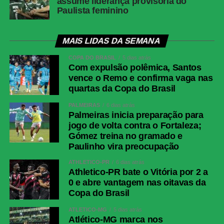
assume liderança provisória do
Carvalho
Paulista feminino
Fluminense
Fábio; Samuel Xavier, Ignácio, Jemmes e
Renê; Otávio, Nonato (Savarino), Ganso
(Hércules); Kevin Serna (Canobbio), Soteldo
MAIS LIDAS DA SEMANA
(Luciano Acosta) e Rodrigo Castillo
COPA DO BRASIL
5 dias atrás
(Hulk).Técnico: Luis Zubeldía
Com expulsão polêmica, Santos
vence o Remo e confirma vaga nas
COMENTE ABAIXO:
quartas da Copa do Brasil
PALMEIRAS
6 dias atrás
Palmeiras inicia preparação para
jogo de volta contra o Fortaleza;
WhatsApp
Gómez treina no gramado e
Facebook
Paulinho vira preocupação
Twitter
ATHLETICO-PR
6 dias atrás
Athletico-PR bate o Vitória por 2 a
Messenger
0 e abre vantagem nas oitavas da
LinkedIn
Copa do Brasil
Share
ATLÉTICO-MG
5 dias atrás
Atlético-MG marca nos