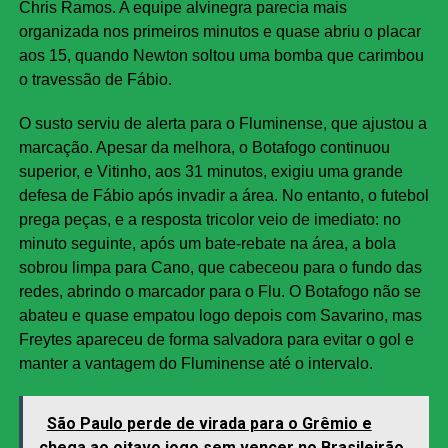
Chris Ramos. A equipe alvinegra parecia mais
organizada nos primeiros minutos e quase abriu o placar
aos 15, quando Newton soltou uma bomba que carimbou
o travessão de Fábio.
O susto serviu de alerta para o Fluminense, que ajustou a
marcação. Apesar da melhora, o Botafogo continuou
superior, e Vitinho, aos 31 minutos, exigiu uma grande
defesa de Fábio após invadir a área. No entanto, o futebol
prega peças, e a resposta tricolor veio de imediato: no
minuto seguinte, após um bate-rebate na área, a bola
sobrou limpa para Cano, que cabeceou para o fundo das
redes, abrindo o marcador para o Flu. O Botafogo não se
abateu e quase empatou logo depois com Savarino, mas
Freytes apareceu de forma salvadora para evitar o gol e
manter a vantagem do Fluminense até o intervalo.
São Paulo perde de virada para o Grêmio e
chega ao oitavo jogo sem vencer no Brasileirão