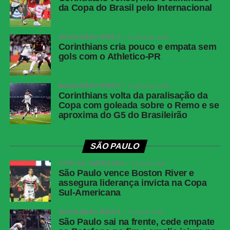
da Copa do Brasil pelo Internacional
Local:
Estádio Inca Garcilaso de la Vega
Fluminense x Independiente Rivadavia
BRASILEIRÃO SÉRIE A
2 semanas atrás
Competição:
Copa Libertadores – oitavas de final (ida)
Corinthians cria pouco e empata sem
gols com o Athletico-PR
Data e horário:
11.08 (terça-feira), às 19h (de Brasília)
Local:
Estádio do Maracanã
BRASILEIRÃO SÉRIE A
3 semanas atrás
FICHA
Corinthians volta da paralisação da
Copa com goleada sobre o Remo e se
TÉCNICA
aproxima do G5 do Brasileirão
Resultado
Botafogo 1 x 1 Fluminense
Competição
Campeonato Brasileiro — Série A, 22ª rodada
SÃO PAULO
Data e
Sábado, 8 de agosto de 2026, às 21h, de
COPA SUL-AMERICANA
3 meses atrás
horário
Brasília
São Paulo vence Boston River e
assegura liderança invicta na Copa
Local
Estádio Nilton Santos, Rio de Janeiro (RJ)
Sul-Americana
Cartões
Ferraresi
amarelos —
BRASILEIRÃO SÉRIE A
3 meses atrás
São Paulo sai na frente, cede empate
Botafogo