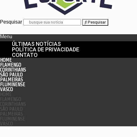
Pesquisar
Pesquisar
Menu
ÚLTIMAS NOTÍCIAS
POLÍTICA DE PRIVACIDADE
CONTATO
HOME
FLAMENGO
CORINTHIANS
SÃO PAULO
PALMEIRAS
FLUMINENSE
VASCO
HOME
FLAMENGO
CORINTHIANS
SÃO PAULO
PALMEIRAS
FLUMINENSE
VASCO
enu