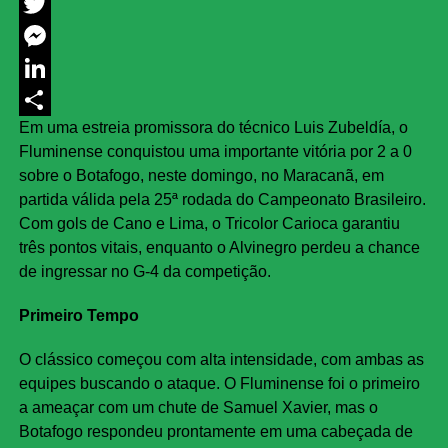
Facebook
Twitter
Messenger
LinkedIn
Em uma estreia promissora do técnico Luis Zubeldía, o
Share
Fluminense conquistou uma importante vitória por 2 a 0
sobre o Botafogo, neste domingo, no Maracanã, em
partida válida pela 25ª rodada do Campeonato Brasileiro.
Com gols de Cano e Lima, o Tricolor Carioca garantiu
três pontos vitais, enquanto o Alvinegro perdeu a chance
de ingressar no G-4 da competição.
Primeiro Tempo
O clássico começou com alta intensidade, com ambas as
equipes buscando o ataque. O Fluminense foi o primeiro
a ameaçar com um chute de Samuel Xavier, mas o
Botafogo respondeu prontamente em uma cabeçada de