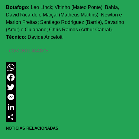
Botafogo:
Léo Linck; Vitinho (Mateo Ponte), Bahia,
David Ricardo e Marçal (Matheus Martins); Newton e
Marlon Freitas; Santiago Rodríguez (Barría), Savarino
(Artur) e Cuiabano; Chris Ramos (Arthur Cabral).
Técnico:
Davide Ancelotti
COMENTE ABAIXO:
WhatsApp
Facebook
Twitter
Messenger
LinkedIn
Share
NOTÍCIAS RELACIONADAS: