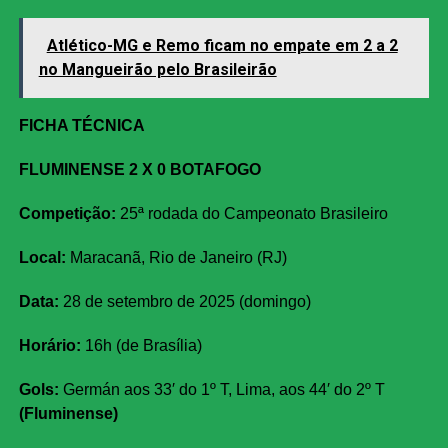
Atlético-MG e Remo ficam no empate em 2 a 2
no Mangueirão pelo Brasileirão
FICHA TÉCNICA
FLUMINENSE 2 X 0 BOTAFOGO
Competição:
25ª rodada do Campeonato Brasileiro
Local:
Maracanã, Rio de Janeiro (RJ)
Data:
28 de setembro de 2025 (domingo)
Horário:
16h (de Brasília)
Gols:
Germán aos 33′ do 1º T, Lima, aos 44′ do 2º T
(Fluminense)