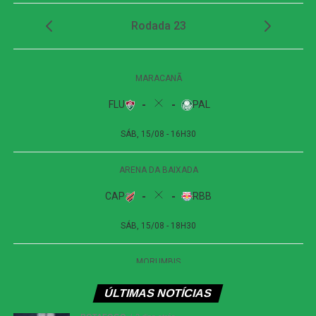
de Villalba, mas acertou apenas a parte externa da rede.
São Paulo perde de virada para o Grêmio e
chega ao oitavo jogo sem vencer no Brasileirão
O Botafogo abriu o placar aos 43 minutos. Em cobrança
de falta próxima à área, Alex Telles bateu com precisão. A
bola tocou no travessão antes de entrar no ângulo de
Fábio, em um belo gol para colocar a equipe da casa em
vantagem antes do intervalo.
Segundo tempo
O Fluminense retornou para o segundo tempo mais
ofensivo e quase empatou logo aos dois minutos. Samuel
Xavier cruzou para Serna, que cabeceou sem força e
facilitou a defesa de Warleson.
ÚLTIMAS NOTÍCIAS