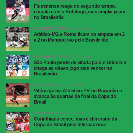
BOTAFOGO
2 dias atrás
Com maior participação de Soteldo pelo lado direito, o
Fluminense reage no segundo tempo,
Tricolor passou a encontrar mais espaços na defesa
empata com o Botafogo, mas amplia jejum
adversária. A pressão surtiu efeito aos 12 minutos.
no Brasileirão
BRASILEIRÃO SÉRIE A
2 dias atrás
Serna recebeu pela esquerda, cortou para o meio e fez o
Atlético-MG e Remo ficam no empate em 2
cruzamento na direção da segunda trave. Ignácio
a 2 no Mangueirão pelo Brasileirão
apareceu livre e cabeceou no canto. A bola ainda bateu
na trave antes de entrar, deixando o placar igualado.
BRASILEIRÃO SÉRIE A
2 dias atrás
São Paulo perde de virada para o Grêmio e
O Botafogo teve uma boa oportunidade de retomar a
chega ao oitavo jogo sem vencer no
vantagem pouco depois. Montoro encontrou Villalba com
Brasileirão
um passe de trivela, mas o atacante finalizou fraco,
facilitando a defesa de Fábio.
COPA DO BRASIL
4 dias atrás
Vitória goleia Athletico-PR no Barradão e
avança às quartas de final da Copa do
O Fluminense também ficou perto da virada aos 21
Brasil
minutos. Nonato recebeu livre dentro da área e bateu
forte, mas Warleson fez uma defesa inusitada com a
COPA DO BRASIL
4 dias atrás
Corinthians vence, mas é eliminado da
cabeça e evitou o segundo gol tricolor.
Copa do Brasil pelo Internacional
Na reta final, os dois goleiros voltaram a trabalhar. Aos 25