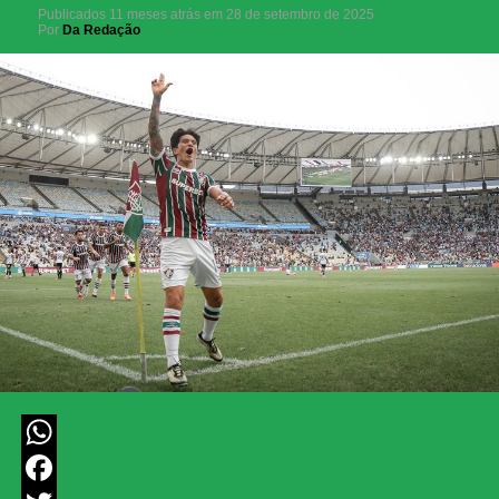
Publicados
11 meses atrás
em
28 de setembro de 2025
Por
Da Redação
WhatsApp