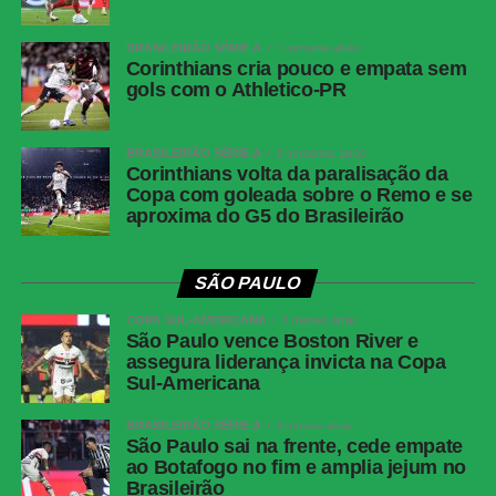
Fluminense x Independiente Rivadavia
BRASILEIRÃO SÉRIE A
1 semana atrás
Competição:
Copa Libertadores – oitavas de final (ida)
Corinthians cria pouco e empata sem
gols com o Athletico-PR
Data e horário:
11.08 (terça-feira), às 19h (de Brasília)
Local:
Estádio do Maracanã
BRASILEIRÃO SÉRIE A
2 semanas atrás
FICHA
Corinthians volta da paralisação da
Copa com goleada sobre o Remo e se
TÉCNICA
aproxima do G5 do Brasileirão
Resultado
Botafogo 1 x 1 Fluminense
Competição
Campeonato Brasileiro — Série A, 22ª rodada
SÃO PAULO
Data e
Sábado, 8 de agosto de 2026, às 21h, de
COPA SUL-AMERICANA
3 meses atrás
horário
Brasília
São Paulo vence Boston River e
assegura liderança invicta na Copa
Local
Estádio Nilton Santos, Rio de Janeiro (RJ)
Sul-Americana
Cartões
Ferraresi
amarelos —
BRASILEIRÃO SÉRIE A
3 meses atrás
São Paulo sai na frente, cede empate
Botafogo
ao Botafogo no fim e amplia jejum no
Cartões
Zubeldía, Ignácio, Nonato e Samuel Xavier
Brasileirão