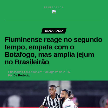
PROPAGANDA
BOTAFOGO
Fluminense reage no segundo
tempo, empata com o
Botafogo, mas amplia jejum
no Brasileirão
Publicados
1 dia atrás
em
9 de agosto de 2026
Por
Da Redação