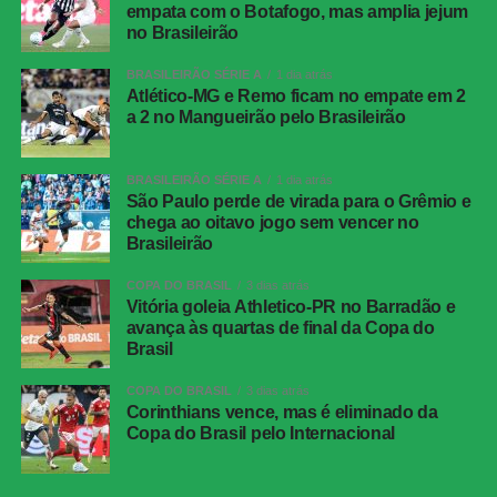
Tricolor passou a encontrar mais espaços na defesa
empata com o Botafogo, mas amplia jejum
adversária. A pressão surtiu efeito aos 12 minutos.
no Brasileirão
BRASILEIRÃO SÉRIE A
1 dia atrás
Serna recebeu pela esquerda, cortou para o meio e fez o
Atlético-MG e Remo ficam no empate em 2
cruzamento na direção da segunda trave. Ignácio
a 2 no Mangueirão pelo Brasileirão
apareceu livre e cabeceou no canto. A bola ainda bateu
na trave antes de entrar, deixando o placar igualado.
BRASILEIRÃO SÉRIE A
1 dia atrás
São Paulo perde de virada para o Grêmio e
O Botafogo teve uma boa oportunidade de retomar a
chega ao oitavo jogo sem vencer no
vantagem pouco depois. Montoro encontrou Villalba com
Brasileirão
um passe de trivela, mas o atacante finalizou fraco,
facilitando a defesa de Fábio.
COPA DO BRASIL
3 dias atrás
Vitória goleia Athletico-PR no Barradão e
avança às quartas de final da Copa do
O Fluminense também ficou perto da virada aos 21
Brasil
minutos. Nonato recebeu livre dentro da área e bateu
forte, mas Warleson fez uma defesa inusitada com a
COPA DO BRASIL
3 dias atrás
Corinthians vence, mas é eliminado da
cabeça e evitou o segundo gol tricolor.
Copa do Brasil pelo Internacional
Na reta final, os dois goleiros voltaram a trabalhar. Aos 25
minutos, Barrera passou pela marcação e finalizou com