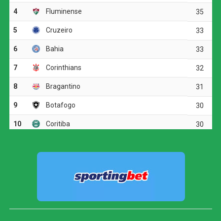
O jogo
O Botafogo começou o clássico ocupando mais o campo
de ataque, mas encontrou dificuldades diante da
marcação tricolor. A primeira boa chance apareceu aos 19
minutos, quando Arthur Cabral recebeu na entrada da
área, passou pela marcação e finalizou rasteiro. Fábio
defendeu.
O Fluminense respondeu com chutes de longa distância.
Otávio arriscou de fora da área e mandou perto da trave.
Pouco depois, Soteldo também levou perigo em uma
finalização forte.
O time alvinegro voltou a ameaçar aos 29 minutos.
Medina tabelou com Arthur Cabral, invadiu a área e bateu
para fora. Em seguida, o volante completou cruzamento
de Villalba, mas acertou apenas a parte externa da rede.