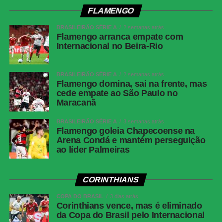
força da entrada da área, obrigando Fábio a fazer uma
FLAMENGO
grande defesa. Na sequência, Matheus Martins chutou
BRASILEIRÃO SÉRIE A
2 semanas atrás
rasteiro e Montoro tentou de fora da área, mas o goleiro
Flamengo arranca empate com
do Fluminense apareceu novamente.
Internacional no Beira-Rio
São Paulo perde de virada para o Grêmio e
BRASILEIRÃO SÉRIE A
2 semanas atrás
Flamengo domina, sai na frente, mas
chega ao oitavo jogo sem vencer no Brasileirão
cede empate ao São Paulo no
Maracanã
Sem novas mudanças no placar, o clássico terminou
BRASILEIRÃO SÉRIE A
3 semanas atrás
empatado em 1 a 1.
Flamengo goleia Chapecoense na
Arena Condá e mantém perseguição
Próximos jogos
ao líder Palmeiras
Cianciano x Botafogo
CORINTHIANS
Competição:
Copa Sul-Americana – oitavas de final (ida)
Data e horário:
13.08 (quinta-feira), às 21h30 (de
COPA DO BRASIL
3 dias atrás
Corinthians vence, mas é eliminado
Brasília)
da Copa do Brasil pelo Internacional
Local:
Estádio Inca Garcilaso de la Vega