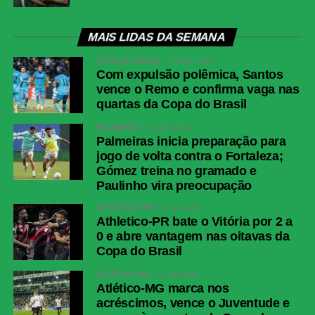
Fluminense
Fábio; Samuel Xavier, Ignácio, Jemmes e
Renê; Otávio, Nonato (Savarino), Ganso
(Hércules); Kevin Serna (Canobbio), Soteldo
MAIS LIDAS DA SEMANA
(Luciano Acosta) e Rodrigo Castillo
COPA DO BRASIL
5 dias atrás
(Hulk).Técnico: Luis Zubeldía
Com expulsão polêmica, Santos
vence o Remo e confirma vaga nas
COMENTE ABAIXO:
quartas da Copa do Brasil
PALMEIRAS
6 dias atrás
Palmeiras inicia preparação para
jogo de volta contra o Fortaleza;
WhatsApp
Gómez treina no gramado e
Facebook
Paulinho vira preocupação
Twitter
ATHLETICO-PR
6 dias atrás
Athletico-PR bate o Vitória por 2 a
Messenger
0 e abre vantagem nas oitavas da
LinkedIn
Copa do Brasil
Share
ATLÉTICO-MG
5 dias atrás
Atlético-MG marca nos
acréscimos, vence o Juventude e