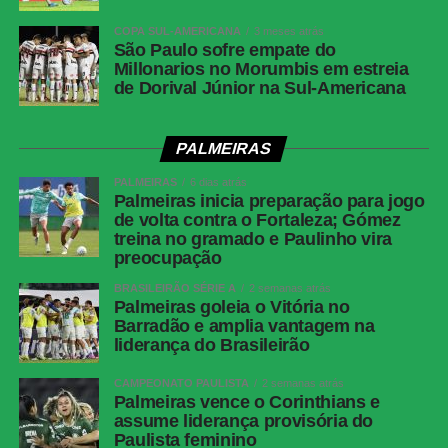
amarelos —
Fluminense
COPA SUL-AMERICANA
3 meses atrás
São Paulo sofre empate do
Cartões
Nenhum
Millonarios no Morumbis em estreia
vermelhos
de Dorival Júnior na Sul-Americana
Gols
Alex Telles, aos 44 minutos do 1º tempo —
Botafogo | Ignácio, aos 13 minutos do 2º
PALMEIRAS
tempo — Fluminense
PALMEIRAS
6 dias atrás
Árbitro
Bruno Arleu de Araujo (RJ)
Palmeiras inicia preparação para jogo
de volta contra o Fortaleza; Gómez
Assistentes
Rodrigo Figueiredo Henrique Correa e Luiz
treina no gramado e Paulinho vira
Claudio Regazone (RJ)
preocupação
VAR
Rodolpho Toski Marques (PR)
BRASILEIRÃO SÉRIE A
2 semanas atrás
Palmeiras goleia o Vitória no
Botafogo
Warleson; Vitinho, Gabriel Justino, Ferraresi e
Barradão e amplia vantagem na
Alex Telles (Paulinho); Danilo, Medina e
liderança do Brasileirão
Montoro (Danilo); Villalba (Matheus Martins),
Kauan Toledo (Jordan Barrera/Lucas
CAMPEONATO PAULISTA
2 semanas atrás
Emanuel) e Arthur Cabral.Técnico: Franclim
Palmeiras vence o Corinthians e
assume liderança provisória do
Carvalho
Paulista feminino