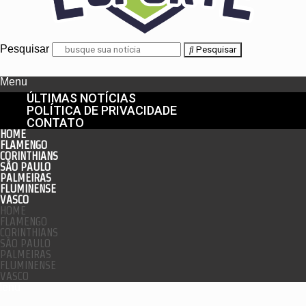
Pesquisar
Pesquisar
Menu
ÚLTIMAS NOTÍCIAS
POLÍTICA DE PRIVACIDADE
CONTATO
HOME
FLAMENGO
CORINTHIANS
SÃO PAULO
PALMEIRAS
FLUMINENSE
VASCO
HOME
FLAMENGO
CORINTHIANS
SÃO PAULO
PALMEIRAS
FLUMINENSE
VASCO
enu