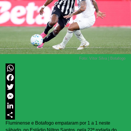
Foto: Vítor Silva | Botafogo
WhatsApp
Facebook
Twitter
Messenger
LinkedIn
Fluminense e Botafogo empataram por 1 a 1 neste
Share
sábado, no Estádio Nilton Santos, pela 22ª rodada do