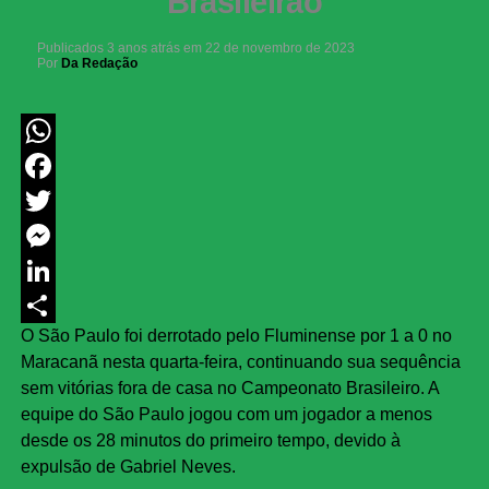
Brasileirão
Publicados
3 anos atrás
em
22 de novembro de 2023
Por
Da Redação
WhatsApp
Facebook
Twitter
Messenger
LinkedIn
O São Paulo foi derrotado pelo Fluminense por 1 a 0 no
Share
Maracanã nesta quarta-feira, continuando sua sequência
sem vitórias fora de casa no Campeonato Brasileiro. A
equipe do São Paulo jogou com um jogador a menos
desde os 28 minutos do primeiro tempo, devido à
expulsão de Gabriel Neves.