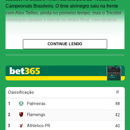
Campeonato Brasileiro. O time alvinegro saiu na frente
com Alex Telles, ainda no primeiro tempo, mas o Tricolor
conseguiu igualar o placar na etapa final, com Ignácio.
Apesar de evitar a derrota no clássico, o Fluminense
chegou ao sexto jogo consecutivo sem vencer no
CONTINUE LENDO
Brasileirão. Considerando também as demais
competições, a sequência negativa passou a ser de sete
partidas.
Com o empate, o Fluminense alcançou 35 pontos e
permanece na quarta colocação, mas corre o risco de
deixar o G4 ao fim da rodada. O Bahia, que soma 32
pontos, pode ultrapassar o Tricolor caso vença o Vasco
por pelo menos dois gols de diferença.
O Botafogo continua na sétima posição, com 30 pontos,
mas ainda pode perder posições dependendo dos outros
resultados da rodada.