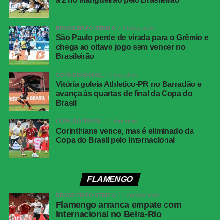
a 2 no Mangueirão pelo Brasileirão
recolher para a garagem da Audi e começar a prova de lá.
Ele seguiu sem grandes avanços no decorrer da disputa:
fez seu pit stop logo no segundo giro, para trocar os
BRASILEIRÃO SÉRIE A
8 horas atrás
São Paulo perde de virada para o Grêmio e
pneus médios pelos duros e estender sua permanência
chega ao oitavo jogo sem vencer no
na pista.Por fim, o jovem conseguiu avançar na terceira
Brasileirão
relargada na 70ª volta: ultrapassou Franco Colapinto,
capitalizou a punição de George Russell e também o
COPA DO BRASIL
2 dias atrás
Vitória goleia Athletico-PR no Barradão e
abandono de Carlos Sainz – que rodou após um toque de
avança às quartas de final da Copa do
rodas com Nico Hulkenberg. Após a bandeirada, o
Brasil
alemão foi punido em 10s pelo incidente, alçando
Bortoleto do 13º ao 12º lugar.
COPA DO BRASIL
2 dias atrás
Corinthians vence, mas é eliminado da
Copa do Brasil pelo Internacional
Resultado
Kimi Antonelli (Mercedes)
FLAMENGO
Lewis Hamilton (Ferrari) +6s271
BRASILEIRÃO SÉRIE A
1 semana atrás
Isack Hadjar (Red Bull) +23s394
Flamengo arranca empate com
Internacional no Beira-Rio
Oscar Piastri (McLaren) +24s261