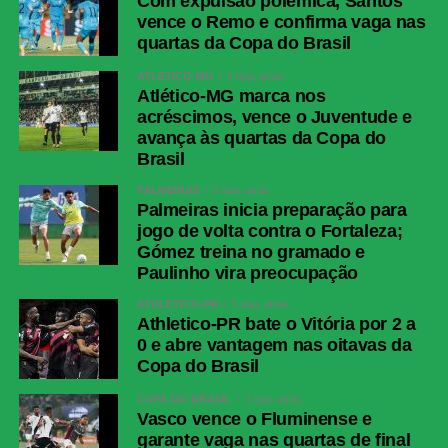
Com expulsão polêmica, Santos
vence o Remo e confirma vaga nas
quartas da Copa do Brasil
ATLÉTICO-MG
4 dias atrás
Atlético-MG marca nos
acréscimos, vence o Juventude e
avança às quartas da Copa do
Brasil
PALMEIRAS
5 dias atrás
Palmeiras inicia preparação para
jogo de volta contra o Fortaleza;
Gómez treina no gramado e
Paulinho vira preocupação
ATHLETICO-PR
5 dias atrás
Athletico-PR bate o Vitória por 2 a
0 e abre vantagem nas oitavas da
Copa do Brasil
COPA DO BRASIL
3 dias atrás
Vasco vence o Fluminense e
garante vaga nas quartas de final