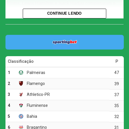
Pilotos. Lewis Hamilton e Isack Hadjar completaram o
pódio de uma corrida que viu sete carros ficarem pelo
CONTINUE LENDO
caminho.
A prova começou com um balde de água fria para a Red
Bull. Logo na largada, o atual campeão Max Verstappen
enfrentou uma falha mecânica crítica, perdendo posições
rapidamente até se tornar a primeira baixa do dia.
Enquanto isso, Antonelli mantinha a ponta com uma
frieza impressionante, abrindo distância para as Ferraris
de Hamilton e Charles Leclerc.
Sobrevivência e Estratégia
A corrida de rua, conhecida por não perdoar erros, fez
outras vítimas de peso. Nomes como Lando Norris e
Valtteri Bottas também abandonaram devido a problemas
técnicos. A tranquilidade de Antonelli só foi testada a 20
voltas do fim, quando Lance Stroll colidiu na última curva,