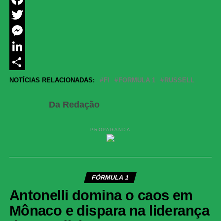
Facebook
Twitter
Messenger
LinkedIn
Share
NOTÍCIAS RELACIONADAS:
F!
FORMULA 1
RUSSELL
Da Redação
PROPAGANDA
FÓRMULA 1
Antonelli domina o caos em
Mônaco e dispara na liderança