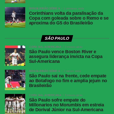
BRASILEIRÃO SÉRIE A
2 semanas atrás
Corinthians volta da paralisação da
COMENTE ABAIXO:
Copa com goleada sobre o Remo e se
aproxima do G5 do Brasileirão
WhatsApp
SÃO PAULO
Facebook
COPA SUL-AMERICANA
2 meses atrás
Twitter
São Paulo vence Boston River e
assegura liderança invicta na Copa
Messenger
Sul-Americana
LinkedIn
BRASILEIRÃO SÉRIE A
3 meses atrás
Share
São Paulo sai na frente, cede empate
ao Botafogo no fim e amplia jejum no
Brasileirão
COPA SUL-AMERICANA
3 meses atrás
São Paulo sofre empate do
Millonarios no Morumbis em estreia
de Dorival Júnior na Sul-Americana