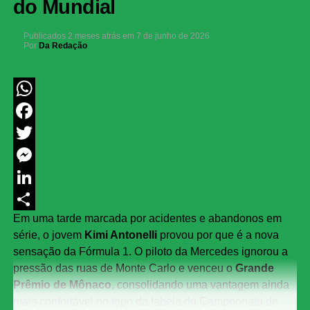
do Mundial
Publicados
2 meses atrás
em
7 de junho de 2026
Por
Da Redação
WhatsApp
Facebook
Twitter
Messenger
LinkedIn
Em uma tarde marcada por acidentes e abandonos em
Share
série, o jovem
Kimi Antonelli
provou por que é a nova
sensação da Fórmula 1. O piloto da Mercedes ignorou a
pressão das ruas de Monte Carlo e venceu o
Grande
Prêmio de Mônaco
, consolidando uma vantagem ainda
mais confortável no topo da tabela do Campeonato de