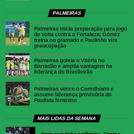
PALMEIRAS
PALMEIRAS
5 dias atrás
Palmeiras inicia preparação para jogo
de volta contra o Fortaleza; Gómez
treina no gramado e Paulinho vira
preocupação
BRASILEIRÃO SÉRIE A
1 semana atrás
Palmeiras goleia o Vitória no
Barradão e amplia vantagem na
liderança do Brasileirão
CAMPEONATO PAULISTA
1 semana atrás
Palmeiras vence o Corinthians e
assume liderança provisória do
Paulista feminino
MAIS LIDAS DA SEMANA
COPA DO BRASIL
4 dias atrás