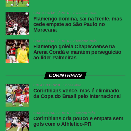
Liam Lawson (Racing Bulls) +26s553
BRASILEIRÃO SÉRIE A
2 semanas atrás
Flamengo domina, sai na frente, mas
Arvid Lindblad (Racing Bulls) +29s010
cede empate ao São Paulo no
Pierre Gasly (Alpine) +30s369
Maracanã
Alexander Albon (Williams) +33s413
BRASILEIRÃO SÉRIE A
2 semanas atrás
Flamengo goleia Chapecoense na
Esteban Ocon (Haas) +37s140
Arena Condá e mantém perseguição
ao líder Palmeiras
Sergio Pérez (Cadillac) +39s153
Fernando Alonso (Aston Martin) +41s899
CORINTHIANS
Gabriel Bortoleto (Audi) +42s748
COPA DO BRASIL
2 dias atrás
George Russell (Mercedes) +43s353
Corinthians vence, mas é eliminado
da Copa do Brasil pelo Internacional
Nico Hulkenberg (Audi) +44s102
Franco Colapinto (Alpine) +48s964
BRASILEIRÃO SÉRIE A
1 semana atrás
Corinthians cria pouco e empata sem
gols com o Athletico-PR