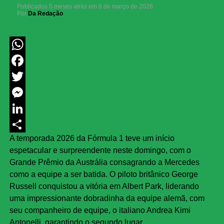
Publicados
5 meses atrás
em
8 de março de 2026
Por
Da Redação
WhatsApp
Facebook
Twitter
Messenger
LinkedIn
A temporada 2026 da Fórmula 1 teve um início
Share
espetacular e surpreendente neste domingo, com o
Grande Prêmio da Austrália consagrando a Mercedes
como a equipe a ser batida. O piloto britânico George
Russell conquistou a vitória em Albert Park, liderando
uma impressionante dobradinha da equipe alemã, com
seu companheiro de equipe, o italiano Andrea Kimi
Antonelli, garantindo o segundo lugar.