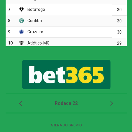
forçando a entrada do Safety Car.
O incidente reagrupou o pelotão e abriu uma janela para
paradas estratégicas nos boxes. Para alguns pilotos, o
Safety Car foi a salvação, permitindo o cumprimento de
punições por excesso de velocidade no
pit lane
sem
grandes perdas de posição.
Drama Local e Pódio Inédito
A relargada trouxe o momento mais dramático para a
torcida monegasca. Charles Leclerc, que lutava pelo
pódio, sofreu um acidente idêntico ao de Stroll,
provocando uma bandeira vermelha para reparos na
pista. O abandono do “dono da casa” abriu caminho para
Isack Hadjar
, que herdou a terceira posição e conquistou
seu primeiro pódio com a Red Bull.
Pierre Gasly, que cruzou a linha de chegada em terceiro,