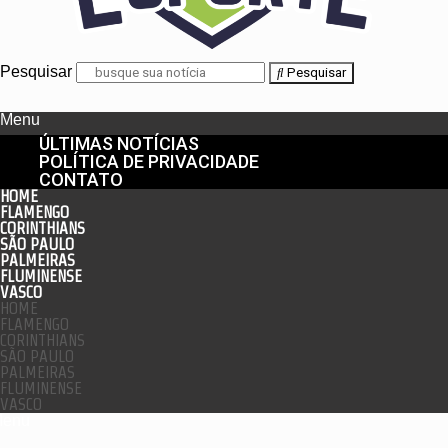
Pesquisar
Pesquisar
Menu
ÚLTIMAS NOTÍCIAS
POLÍTICA DE PRIVACIDADE
CONTATO
HOME
FLAMENGO
CORINTHIANS
SÃO PAULO
PALMEIRAS
FLUMINENSE
VASCO
HOME
FLAMENGO
CORINTHIANS
SÃO PAULO
PALMEIRAS
FLUMINENSE
VASCO
enu