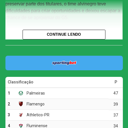
preservar parte dos titulares, o time alvinegro teve
dificuldades para criar oportunidades e deixou escapar a
chance de se aproximar do G5.
Com o resultado, o Corinthians chegou aos 29 pontos e
CONTINUE LENDO
permanece na oitava colocação, três atrás do Bahia, que
ocupa a quinta posição. O Athletico-PR segue em terceiro
lugar, com 37 pontos.
O jogo
A primeira etapa foi marcada pelo equilíbrio e pela forte
disputa física. As duas equipes encontraram dificuldades
para construir jogadas ofensivas, e as chances claras
foram raras.
A melhor oportunidade antes do intervalo foi do
Corinthians. Aos 23 minutos, Allan fez um cruzamento
preciso para Matheuzinho, que cabeceou com força, mas