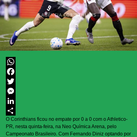
WhatsApp
Facebook
Twitter
Messenger
LinkedIn
O Corinthians ficou no empate por 0 a 0 com o Athletico-
Share
PR, nesta quinta-feira, na Neo Química Arena, pelo
Campeonato Brasileiro. Com Fernando Diniz optando por