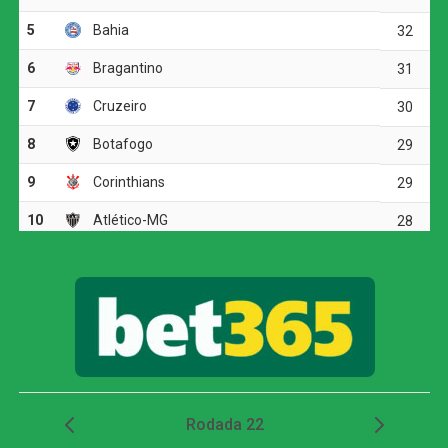
parou em uma boa defesa do goleiro Santos.
O ritmo aumentou no segundo tempo, e o Corinthians
voltou a ameaçar aos 20 minutos. Matheuzinho recuperou
a bola no meio-campo e acionou Yuri Alberto. O atacante
dominou, girou diante da marcação e finalizou com
potência da entrada da área, obrigando Santos a fazer
outra grande intervenção.
Palmeiras avança às quartas da Copa do Brasil
mesmo com derrota para o Fortaleza
Dois minutos mais tarde, Yuri Alberto recebeu um
lançamento de Allan, invadiu a área, mas não conseguiu
finalizar bem e chutou em cima do goleiro adversário.
O Athletico-PR respondeu aos 27 minutos, em uma
cobrança de escanteio. Gilberto desviou a bola na