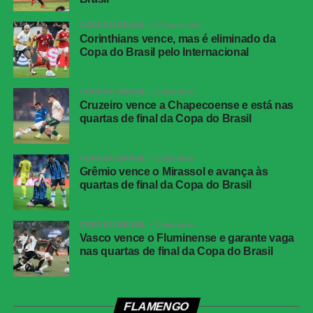
ida das oitavas de final)
COPA DO BRASIL
22 horas atrás
Data e horário:
03.08 (segunda-feira), às 21h (de
Corinthians vence, mas é eliminado da
Copa do Brasil pelo Internacional
Brasília)
Local:
Arena da Baixada, em Curitiba (PR)
COPA DO BRASIL
2 dias atrás
Cruzeiro vence a Chapecoense e está nas
FICHA
quartas de final da Copa do Brasil
TÉCNICA
Partida
Corinthians 0 x 0 Athletico-PR
COPA DO BRASIL
2 dias atrás
Competição
Campeonato Brasileiro – 21ª rodada
Grêmio vence o Mirassol e avança às
quartas de final da Copa do Brasil
Local
Neo Química Arena, São Paulo (SP)
Data
30 de julho de 2026 (quinta-feira)
COPA DO BRASIL
2 dias atrás
Horário
19h30 (de Brasília)
Vasco vence o Fluminense e garante vaga
nas quartas de final da Copa do Brasil
Público
38.963 torcedores
Renda
R$ 2.606.640,01
Cartões
Benavídez, Jadson, Portilla e Santos
FLAMENGO