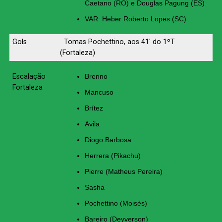
Caetano (RO) e Douglas Pagung (ES)
VAR: Heber Roberto Lopes (SC)
Gols
Tomas Pochettino, aos 41′ do 1ºT
(Fortaleza)
Escalação
Brenno
Fortaleza
Mancuso
Brítez
Avila
Diogo Barbosa
Herrera (Pikachu)
Pierre (Matheus Pereira)
Sasha
Pochettino (Moisés)
Bareiro (Deyverson)