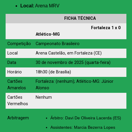
Local:
Arena MRV
FICHA TÉCNICA
Fortaleza 1 x 0
Atlético-MG
Competição
Campeonato Brasileiro
Local
Arena Castelão, em Fortaleza (CE)
Data
30 de novembro de 2025 (quarta-feira)
Horário
18h30 (de Brasília)
Cartões
Fortaleza: (nenhum); Atlético-MG: Júnior
Amarelos
Alonso
Cartões
Nenhum
Vermelhos
Arbitragem
Árbitro: Davi De Oliveira Lacerda (ES)
Assistentes: Marcia Bezerra Lopes