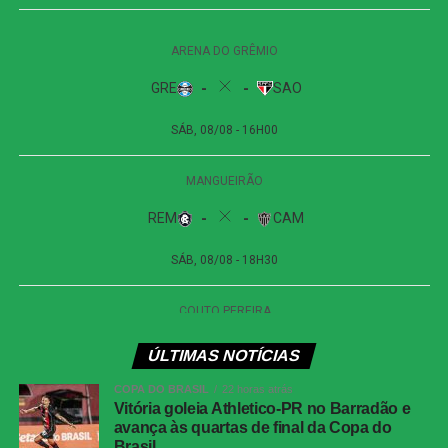
segunda trave, e Viveros apareceu para cabecear. A
finalização, porém, explodiu no travessão e quase
garantiu a vitória dos visitantes.
Apesar das tentativas das duas equipes na etapa final, o
placar não foi alterado. O empate sem gols refletiu a
pouca efetividade ofensiva apresentada durante a
partida.
Próximos jogos
Internacional x Corinthians
| Copa do Brasil (jogo
de ida das oitavas de final)
Data e horário:
02.08 (domingo), às 19h30 (de
Brasília)
ÚLTIMAS NOTÍCIAS
Local:
Beira-Rio, em Porto Alegre (RS)
COPA DO BRASIL
22 horas atrás
Vitória goleia Athletico-PR no Barradão e
avança às quartas de final da Copa do
Athletico-PR x Vitória
| Copa do Brasil (jogo de
Brasil