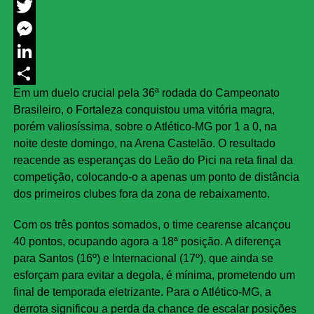
Facebook
Twitter
Messenger
LinkedIn
Em um duelo crucial pela 36ª rodada do Campeonato
Share
Brasileiro, o Fortaleza conquistou uma vitória magra,
porém valiosíssima, sobre o Atlético-MG por 1 a 0, na
noite deste domingo, na Arena Castelão. O resultado
reacende as esperanças do Leão do Pici na reta final da
competição, colocando-o a apenas um ponto de distância
dos primeiros clubes fora da zona de rebaixamento.
Com os três pontos somados, o time cearense alcançou
40 pontos, ocupando agora a 18ª posição. A diferença
para Santos (16º) e Internacional (17º), que ainda se
esforçam para evitar a degola, é mínima, prometendo um
final de temporada eletrizante. Para o Atlético-MG, a
derrota significou a perda da chance de escalar posições