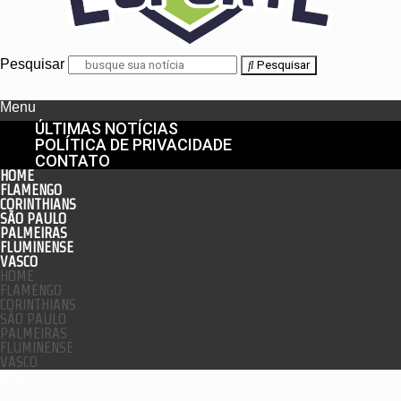
Pesquisar
Pesquisar
Menu
ÚLTIMAS NOTÍCIAS
POLÍTICA DE PRIVACIDADE
CONTATO
HOME
FLAMENGO
CORINTHIANS
SÃO PAULO
PALMEIRAS
FLUMINENSE
VASCO
HOME
FLAMENGO
CORINTHIANS
SÃO PAULO
PALMEIRAS
FLUMINENSE
VASCO
enu