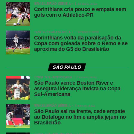
BRASILEIRÃO SÉRIE A
1 semana atrás
e Mendoza (João Cruz). Técnico: Odair
Corinthians cria pouco e empata sem
Hellmann.
gols com o Athletico-PR
Palmeiras avança às quartas da Copa do Brasil
BRASILEIRÃO SÉRIE A
2 semanas atrás
mesmo com derrota para o Fortaleza
Corinthians volta da paralisação da
Copa com goleada sobre o Remo e se
aproxima do G5 do Brasileirão
COMENTE ABAIXO:
SÃO PAULO
COPA SUL-AMERICANA
2 meses atrás
WhatsApp
São Paulo vence Boston River e
assegura liderança invicta na Copa
Facebook
Sul-Americana
Twitter
BRASILEIRÃO SÉRIE A
3 meses atrás
Messenger
São Paulo sai na frente, cede empate
ao Botafogo no fim e amplia jejum no
LinkedIn
Brasileirão
Share
COPA SUL-AMERICANA
3 meses atrás