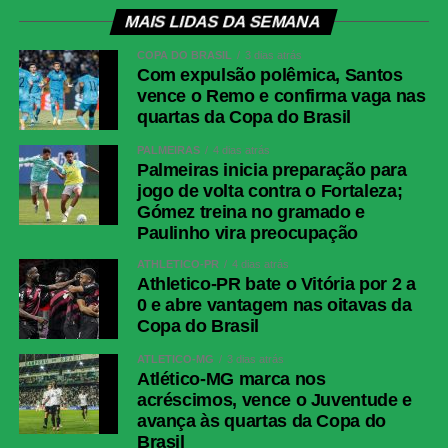
MAIS LIDAS DA SEMANA
COPA DO BRASIL
3 dias atrás
Com expulsão polêmica, Santos
vence o Remo e confirma vaga nas
quartas da Copa do Brasil
PALMEIRAS
4 dias atrás
Palmeiras inicia preparação para
jogo de volta contra o Fortaleza;
Gómez treina no gramado e
Paulinho vira preocupação
ATHLETICO-PR
4 dias atrás
Athletico-PR bate o Vitória por 2 a
0 e abre vantagem nas oitavas da
Copa do Brasil
ATLÉTICO-MG
3 dias atrás
Atlético-MG marca nos
acréscimos, vence o Juventude e
avança às quartas da Copa do
Brasil