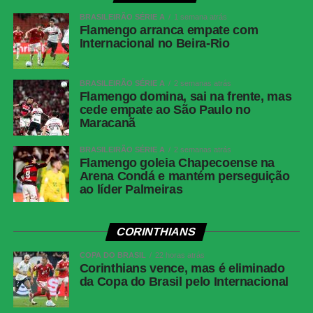
amarelos
(Athletico-PR); Fernando Diniz, André
BRASILEIRÃO SÉRIE A
1 semana atrás
Ramalho, Matheuzinho e Rodrigo Garro
Flamengo arranca empate com
(Corinthians)
Internacional no Beira-Rio
Cartões
Nenhum
vermelhos
BRASILEIRÃO SÉRIE A
2 semanas atrás
Flamengo domina, sai na frente, mas
Árbitro
Paulo Cesar Zanovelli da Silva (MG)
cede empate ao São Paulo no
Assistentes
Nailton Junior de Sousa Oliveira (CE) e
Maracanã
Thiaggo Americano Labes (SC)
BRASILEIRÃO SÉRIE A
2 semanas atrás
VAR
Paulo Renato Moreira da Silva Coelho (RJ)
Flamengo goleia Chapecoense na
Arena Condá e mantém perseguição
Corinthians
Hugo Souza; Pedro Milans, André Ramalho,
ao líder Palmeiras
Raniele e Matheuzinho; Allan, Matheus Pereira
(Breno Bidon), André Carrillo (André) e
Zakaria Labyad (Kaio César); Dieguinho (Yuri
CORINTHIANS
Alberto (Rodrigo Garro)) e Lingard. Técnico:
Fernando Diniz.
COPA DO BRASIL
22 horas atrás
Corinthians vence, mas é eliminado
Athletico-
Santos; Benavídez, Terán (Aguirre) e Arthur
da Copa do Brasil pelo Internacional
PR
Dias; Gilberto, Jadson, Portilla e Claudinho
(Léo Derik); Leozinho (Dudu), Viveros (Rivaldo)