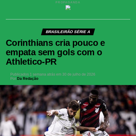
PROPAGANDA
BRASILEIRÃO SÉRIE A
Corinthians cria pouco e
empata sem gols com o
Athletico-PR
Publicados
1 semana atrás
em
30 de julho de 2026
Por
Da Redação