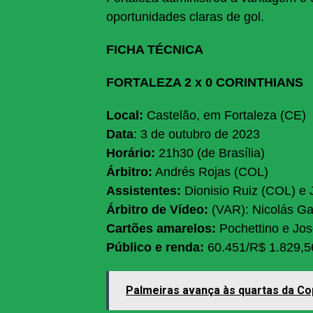
oportunidades claras de gol.
FICHA TÉCNICA
FORTALEZA 2 x 0 CORINTHIANS
Local:
Castelão, em Fortaleza (CE)
Data
: 3 de outubro de 2023
Horário:
21h30 (de Brasília)
Árbitro:
Andrés Rojas (COL)
Assistentes:
Dionisio Ruiz (COL) e
Árbitro de Vídeo:
(VAR): Nicolás Ga
Cartões amarelos:
Pochettino e José
Público e renda:
60.451/R$ 1.829,5
Palmeiras avança às quartas da Co