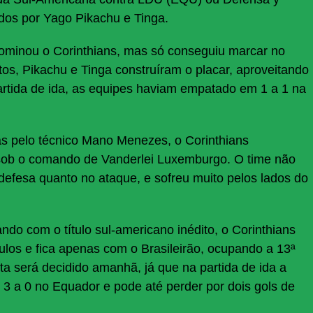
dos por Yago Pikachu e Tinga.
 dominou o Corinthians, mas só conseguiu marcar no
s, Pikachu e Tinga construíram o placar, aproveitando
artida de ida, as equipes haviam empatado em 1 a 1 na
 pelo técnico Mano Menezes, o Corinthians
ob o comando de Vanderlei Luxemburgo. O time não
efesa quanto no ataque, e sofreu muito pelos lados do
do com o título sul-americano inédito, o Corinthians
los e fica apenas com o Brasileirão, ocupando a 13ª
sta será decidido amanhã, já que na partida de ida a
 3 a 0 no Equador e pode até perder por dois gols de