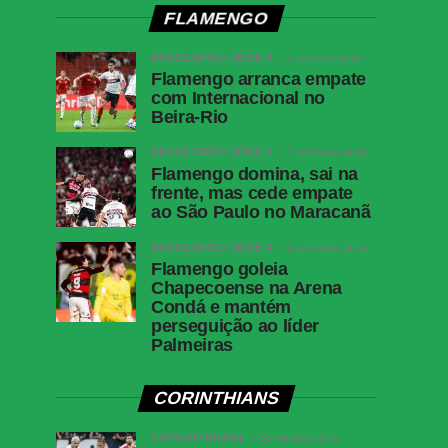
FLAMENGO
BRASILEIRÃO SÉRIE A
1 semana atrás
Flamengo arranca empate
com Internacional no
Beira-Rio
BRASILEIRÃO SÉRIE A
2 semanas atrás
Flamengo domina, sai na
frente, mas cede empate
ao São Paulo no Maracanã
BRASILEIRÃO SÉRIE A
2 semanas atrás
Flamengo goleia
Chapecoense na Arena
Condá e mantém
perseguição ao líder
Palmeiras
CORINTHIANS
COPA DO BRASIL
53 minutos atrás