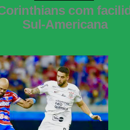
orinthians com facilid
Sul-Americana