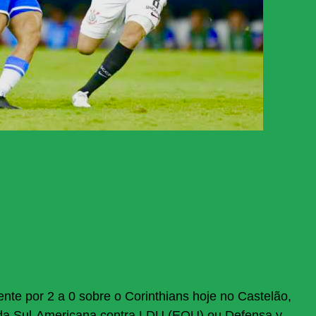
ente por 2 a 0 sobre o Corinthians hoje no Castelão,
ta da Sul-Americana contra LDU (EQU) ou Defensa y