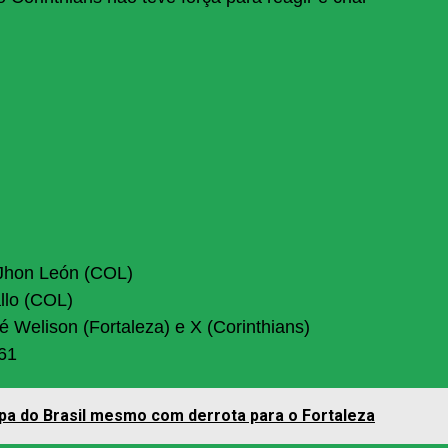
 Jhon León (COL)
llo (COL)
 Welison (Fortaleza) e X (Corinthians)
61
pa do Brasil mesmo com derrota para o Fortaleza