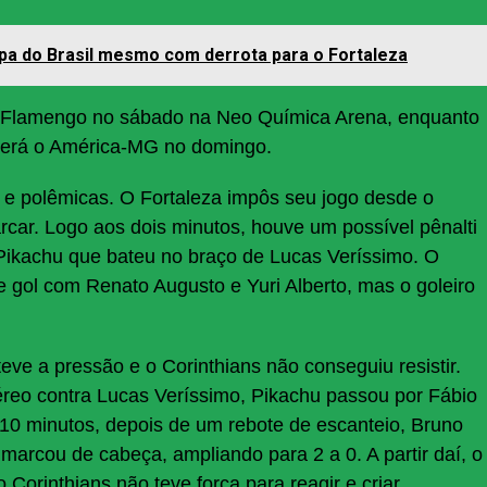
pa do Brasil mesmo com derrota para o Fortaleza
 o Flamengo no sábado na Neo Química Arena, enquanto
eberá o América-MG no domingo.
 e polêmicas. O Fortaleza impôs seu jogo desde o
car. Logo aos dois minutos, houve um possível pênalti
ikachu que bateu no braço de Lucas Veríssimo. O
e gol com Renato Augusto e Yuri Alberto, mas o goleiro
ve a pressão e o Corinthians não conseguiu resistir.
aéreo contra Lucas Veríssimo, Pikachu passou por Fábio
 10 minutos, depois de um rebote de escanteio, Bruno
arcou de cabeça, ampliando para 2 a 0. A partir daí, o
Corinthians não teve força para reagir e criar