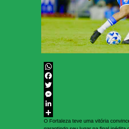
WhatsApp
Facebook
Twitter
Messenger
LinkedIn
O Fortaleza teve uma vitória convinc
Share
garantindo seu lugar na final inédi