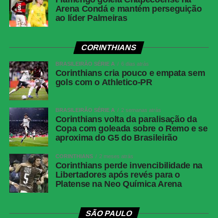
Arena Condá e mantém perseguição
ao líder Palmeiras
CORINTHIANS
BRASILEIRÃO SÉRIE A
6 dias atrás
Corinthians cria pouco e empata sem
gols com o Athletico-PR
BRASILEIRÃO SÉRIE A
2 semanas atrás
Corinthians volta da paralisação da
Copa com goleada sobre o Remo e se
aproxima do G5 do Brasileirão
CORINTHIANS
2 meses atrás
Corinthians perde invencibilidade na
Libertadores após revés para o
Platense na Neo Química Arena
SÃO PAULO