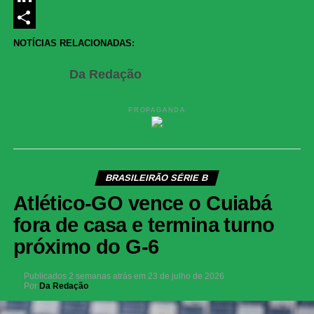
LinkedIn
Share
NOTÍCIAS RELACIONADAS:
Da Redação
PROPAGANDA
BRASILEIRÃO SÉRIE B
Atlético-GO vence o Cuiabá
fora de casa e termina turno
próximo do G-6
Publicados
2 semanas atrás
em
23 de julho de 2026
Por
Da Redação