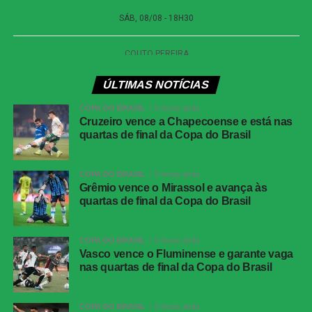
O Atlético-GO conseguiu controlar os instantes finais com
troca de passes entre os defensores e o goleiro Paulo
Vitor. O Cuiabá ainda tentou pressionar com bolas
alçadas na área, mas não encontrou espaço para evitar a
derrota.
ÚLTIMAS NOTÍCIAS
Com o apito final, o Dragão confirmou a vitória fora de
COPA DO BRASIL
5 horas atrás
casa e terminou o turno próximo do G-6. Já o Cuiabá terá
Cruzeiro vence a Chapecoense e está nas
de buscar recuperação na sequência da competição.
quartas de final da Copa do Brasil
COMENTE ABAIXO:
COPA DO BRASIL
5 horas atrás
Grêmio vence o Mirassol e avança às
quartas de final da Copa do Brasil
WhatsApp
COPA DO BRASIL
5 horas atrás
Facebook
Vasco vence o Fluminense e garante vaga
Twitter
nas quartas de final da Copa do Brasil
Messenger
COPA DO BRASIL
5 horas atrás