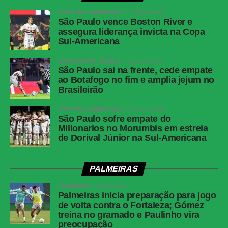
COPA SUL-AMERICANA
2 meses atrás
São Paulo vence Boston River e
assegura liderança invicta na Copa
Sul-Americana
BRASILEIRÃO SÉRIE A
2 meses atrás
São Paulo sai na frente, cede empate
ao Botafogo no fim e amplia jejum no
Brasileirão
COPA SUL-AMERICANA
3 meses atrás
São Paulo sofre empate do
Millonarios no Morumbis em estreia
de Dorival Júnior na Sul-Americana
PALMEIRAS
PALMEIRAS
2 dias atrás
Palmeiras inicia preparação para jogo
de volta contra o Fortaleza; Gómez
treina no gramado e Paulinho vira
preocupação