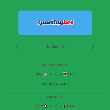
Na volta do intervalo, o Atlético-GO passou a buscar mais
o ataque e conseguiu abrir o placar aos 14 minutos.
Guilherme Lopes recebeu pela esquerda e cruzou para a
segunda trave. Bruno José apareceu livre e desviou de
bico de chuteira, colocando o Dragão em vantagem.
Após o gol, o Cuiabá tentou reagir e aumentou a pressão,
principalmente por meio de cruzamentos. Aos 25 minutos,
Kauan Cristtyan recebeu passe de Pedro Henrique
dentro da área e finalizou colocado, mas mandou por
cima do gol.
A equipe da casa insistiu nos minutos finais e chegou a
alcançar 30 cruzamentos durante a partida, mas apenas
seis encontraram o destino correto. Aos 48 minutos, Eliel
teve a melhor chance de empate da etapa final. O
atacante aproveitou sobra na entrada da área e bateu
forte, com a bola passando muito perto da trave esquerda.