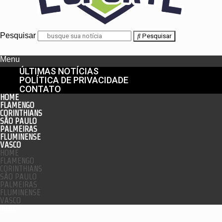
Pesquisar
Pesquisar
Menu
ÚLTIMAS NOTÍCIAS
POLÍTICA DE PRIVACIDADE
CONTATO
HOME
FLAMENGO
CORINTHIANS
SÃO PAULO
PALMEIRAS
FLUMINENSE
VASCO
HOME
FLAMENGO
CORINTHIANS
SÃO PAULO
PALMEIRAS
FLUMINENSE
VASCO
enu