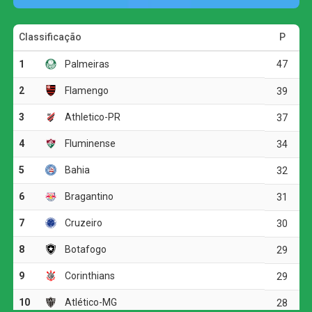
O primeiro tempo foi marcado pelo equilíbrio e pela pouca
efetividade das duas equipes. O Atlético-GO teve mais
posse de bola, com 56%, mas encontrou dificuldades
para superar a defesa cuiabana. O time da casa adotou
uma postura mais retraída e apostou nos contra-ataques
para levar perigo.
A principal oportunidade da etapa inicial foi do Cuiabá.
Aos 12 minutos, Jean Dias recebeu na intermediária,
avançou até a entrada da área e acertou a trave direita do
goleiro Paulo Vitor. O Dragão respondeu aos 24 minutos,
quando Igor Henrique finalizou de fora da área, mas a
bola desviou em Pepê.
As equipes ainda tiveram algumas chegadas em bolas
paradas, mas o placar permaneceu zerado até o
intervalo. O jogo também foi interrompido para hidratação
em razão do clima seco em Cuiabá.