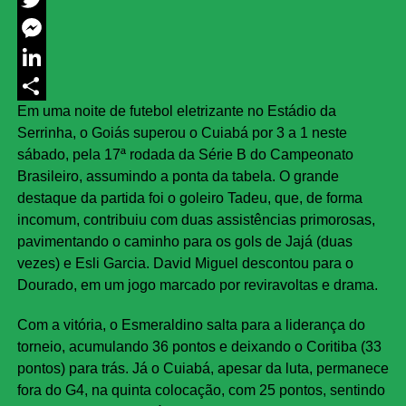
Twitter
Messenger
LinkedIn
Em uma noite de futebol eletrizante no Estádio da
Share
Serrinha, o Goiás superou o Cuiabá por 3 a 1 neste
sábado, pela 17ª rodada da Série B do Campeonato
Brasileiro, assumindo a ponta da tabela. O grande
destaque da partida foi o goleiro Tadeu, que, de forma
incomum, contribuiu com duas assistências primorosas,
pavimentando o caminho para os gols de Jajá (duas
vezes) e Esli Garcia. David Miguel descontou para o
Dourado, em um jogo marcado por reviravoltas e drama.
Com a vitória, o Esmeraldino salta para a liderança do
torneio, acumulando 36 pontos e deixando o Coritiba (33
pontos) para trás. Já o Cuiabá, apesar da luta, permanece
fora do G4, na quinta colocação, com 25 pontos, sentindo