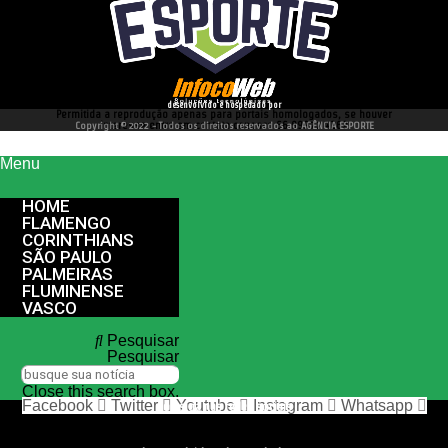
desenvolvido e hospedado por
Permitida a reprodução apenas para portais homologados, se houver
interesse entre em contato conosco 66 99977 4262
Copyright © 2022 - Todos os direitos reservados ao AGÊNCIA ESPORTE
Menu
HOME
FLAMENGO
CORINTHIANS
SÃO PAULO
PALMEIRAS
FLUMINENSE
VASCO
Pesquisar
Pesquisar
Close this search box.
Facebook
Twitter
Youtube
Instagram
Whatsapp
nos siga nas redes sociais