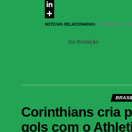
Messenger
LinkedIn
Share
NOTÍCIAS RELACIONADAS:
BRASILEIR
D
Da Redação
BRASI
Corinthians cria
gols com o Athle