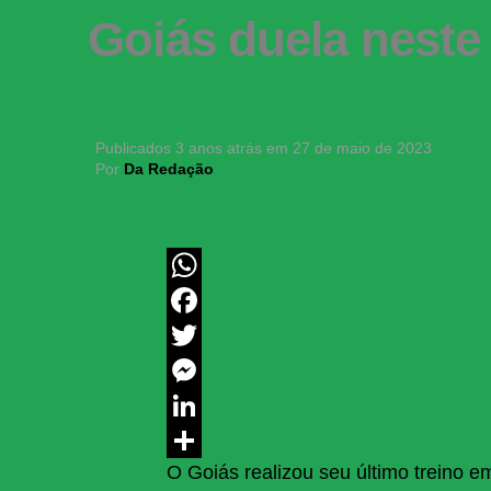
Goiás duela neste
Publicados
3 anos atrás
em
27 de maio de 2023
Por
Da Redação
WhatsApp
Facebook
Twitter
Messenger
LinkedIn
O Goiás realizou seu último treino e
Share