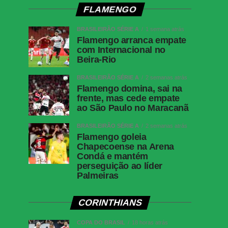
FLAMENGO
BRASILEIRÃO SÉRIE A
1 semana atrás
Flamengo arranca empate
com Internacional no
Beira-Rio
BRASILEIRÃO SÉRIE A
2 semanas atrás
Flamengo domina, sai na
frente, mas cede empate
ao São Paulo no Maracanã
BRASILEIRÃO SÉRIE A
2 semanas atrás
Flamengo goleia
Chapecoense na Arena
Condá e mantém
perseguição ao líder
Palmeiras
CORINTHIANS
COPA DO BRASIL
18 horas atrás