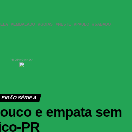
UELA
EMBALADO
GOIAS
NESTE
PAULO
SABADO
PROPAGANDA
LEIRÃO SÉRIE A
 pouco e empata sem
tico-PR