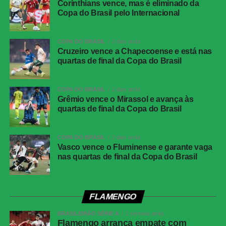
Data e horário:
03.08 (segunda-feira), às 21h (de
Corinthians vence, mas é eliminado da
Copa do Brasil pelo Internacional
Brasília)
Local:
Arena da Baixada, em Curitiba (PR)
COPA DO BRASIL
2 dias atrás
Cruzeiro vence a Chapecoense e está nas
FICHA
quartas de final da Copa do Brasil
TÉCNICA
Partida
Corinthians 0 x 0 Athletico-PR
COPA DO BRASIL
2 dias atrás
Competição
Campeonato Brasileiro – 21ª rodada
Grêmio vence o Mirassol e avança às
quartas de final da Copa do Brasil
Local
Neo Química Arena, São Paulo (SP)
Data
30 de julho de 2026 (quinta-feira)
COPA DO BRASIL
2 dias atrás
Horário
19h30 (de Brasília)
Vasco vence o Fluminense e garante vaga
nas quartas de final da Copa do Brasil
Público
38.963 torcedores
Renda
R$ 2.606.640,01
Cartões
Benavídez, Jadson, Portilla e Santos
FLAMENGO
amarelos
(Athletico-PR); Fernando Diniz, André
BRASILEIRÃO SÉRIE A
1 semana atrás
Ramalho, Matheuzinho e Rodrigo Garro
Flamengo arranca empate com