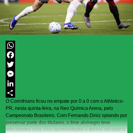
WhatsApp
Facebook
Twitter
Messenger
LinkedIn
O Corinthians ficou no empate por 0 a 0 com o Athletico-
Share
PR, nesta quinta-feira, na Neo Química Arena, pelo
Campeonato Brasileiro. Com Fernando Diniz optando por
preservar parte dos titulares, o time alvinegro teve
dificuldades para criar oportunidades e deixou escapar a