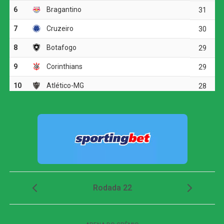
O ritmo aumentou no segundo tempo, e o Corinthians
voltou a ameaçar aos 20 minutos. Matheuzinho recuperou
a bola no meio-campo e acionou Yuri Alberto. O atacante
dominou, girou diante da marcação e finalizou com
potência da entrada da área, obrigando Santos a fazer
outra grande intervenção.
Grêmio vence o Mirassol e avança às quartas de
final da Copa do Brasil
Dois minutos mais tarde, Yuri Alberto recebeu um
lançamento de Allan, invadiu a área, mas não conseguiu
finalizar bem e chutou em cima do goleiro adversário.
O Athletico-PR respondeu aos 27 minutos, em uma
cobrança de escanteio. Gilberto desviou a bola na
segunda trave, e Viveros apareceu para cabecear. A
finalização, porém, explodiu no travessão e quase