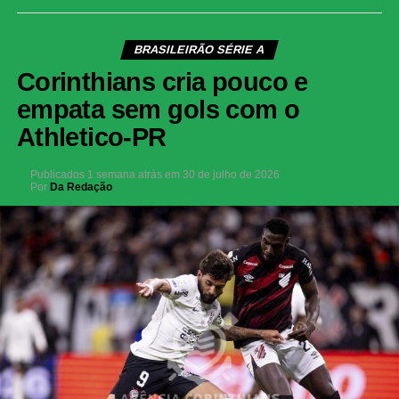
BRASILEIRÃO SÉRIE A
Corinthians cria pouco e
empata sem gols com o
Athletico-PR
Publicados
1 semana atrás
em
30 de julho de 2026
Por
Da Redação