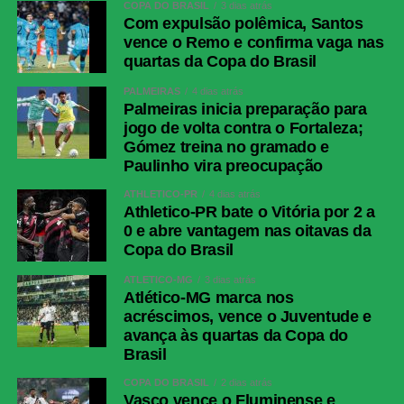
COPA DO BRASIL
3 dias atrás
Com expulsão polêmica, Santos
vence o Remo e confirma vaga nas
quartas da Copa do Brasil
PALMEIRAS
4 dias atrás
Palmeiras inicia preparação para
jogo de volta contra o Fortaleza;
Gómez treina no gramado e
Paulinho vira preocupação
ATHLETICO-PR
4 dias atrás
Athletico-PR bate o Vitória por 2 a
0 e abre vantagem nas oitavas da
Copa do Brasil
ATLÉTICO-MG
3 dias atrás
Atlético-MG marca nos
acréscimos, vence o Juventude e
avança às quartas da Copa do
Brasil
COPA DO BRASIL
2 dias atrás
Vasco vence o Fluminense e