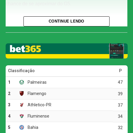
chance de se aproximar do G5.
Com o resultado, o Corinthians chegou aos 29 pontos e
CONTINUE LENDO
permanece na oitava colocação, três atrás do Bahia, que
ocupa a quinta posição. O Athletico-PR segue em terceiro
lugar, com 37 pontos.
O jogo
A primeira etapa foi marcada pelo equilíbrio e pela forte
disputa física. As duas equipes encontraram dificuldades
para construir jogadas ofensivas, e as chances claras
foram raras.
A melhor oportunidade antes do intervalo foi do
Corinthians. Aos 23 minutos, Allan fez um cruzamento
preciso para Matheuzinho, que cabeceou com força, mas
parou em uma boa defesa do goleiro Santos.