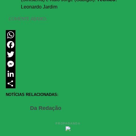
Leonardo Jardim
COMENTE ABAIXO:
WhatsApp
Facebook
Twitter
Messenger
LinkedIn
Share
NOTÍCIAS RELACIONADAS:
Da Redação
PROPAGANDA