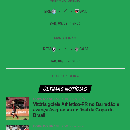
garantiu a vitória dos visitantes.
Apesar das tentativas das duas equipes na etapa final, o
placar não foi alterado. O empate sem gols refletiu a
pouca efetividade ofensiva apresentada durante a
partida.
Próximos jogos
Internacional x Corinthians
| Copa do Brasil (jogo
de ida das oitavas de final)
Data e horário:
02.08 (domingo), às 19h30 (de
Brasília)
ÚLTIMAS NOTÍCIAS
Local:
Beira-Rio, em Porto Alegre (RS)
COPA DO BRASIL
19 horas atrás
Vitória goleia Athletico-PR no Barradão e
avança às quartas de final da Copa do
Athletico-PR x Vitória
| Copa do Brasil (jogo de
Brasil
ida das oitavas de final)
COPA DO BRASIL
20 horas atrás