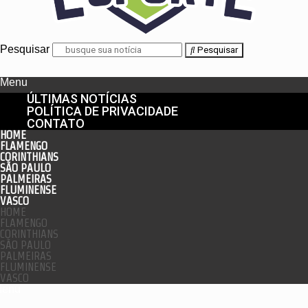
Pesquisar
Pesquisar
Menu
ÚLTIMAS NOTÍCIAS
POLÍTICA DE PRIVACIDADE
CONTATO
HOME
FLAMENGO
CORINTHIANS
SÃO PAULO
PALMEIRAS
FLUMINENSE
VASCO
HOME
FLAMENGO
CORINTHIANS
SÃO PAULO
PALMEIRAS
FLUMINENSE
VASCO
enu