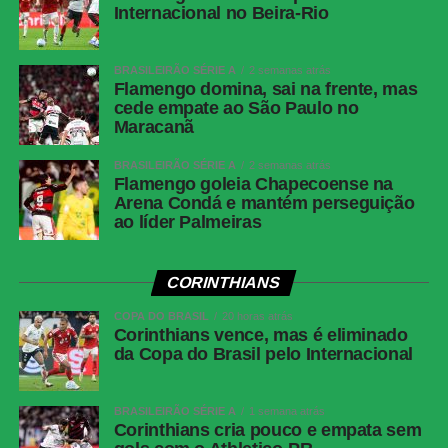
(Corinthians)
Internacional no Beira-Rio
Cartões
Nenhum
vermelhos
BRASILEIRÃO SÉRIE A
2 semanas atrás
Flamengo domina, sai na frente, mas
Árbitro
Paulo Cesar Zanovelli da Silva (MG)
cede empate ao São Paulo no
Assistentes
Nailton Junior de Sousa Oliveira (CE) e
Maracanã
Thiaggo Americano Labes (SC)
BRASILEIRÃO SÉRIE A
2 semanas atrás
VAR
Paulo Renato Moreira da Silva Coelho (RJ)
Flamengo goleia Chapecoense na
Arena Condá e mantém perseguição
Corinthians
Hugo Souza; Pedro Milans, André Ramalho,
ao líder Palmeiras
Raniele e Matheuzinho; Allan, Matheus Pereira
(Breno Bidon), André Carrillo (André) e
Zakaria Labyad (Kaio César); Dieguinho (Yuri
CORINTHIANS
Alberto (Rodrigo Garro)) e Lingard. Técnico:
Fernando Diniz.
COPA DO BRASIL
20 horas atrás
Corinthians vence, mas é eliminado
Athletico-
Santos; Benavídez, Terán (Aguirre) e Arthur
da Copa do Brasil pelo Internacional
PR
Dias; Gilberto, Jadson, Portilla e Claudinho
(Léo Derik); Leozinho (Dudu), Viveros (Rivaldo)
BRASILEIRÃO SÉRIE A
1 semana atrás
e Mendoza (João Cruz). Técnico: Odair
Corinthians cria pouco e empata sem
Hellmann.