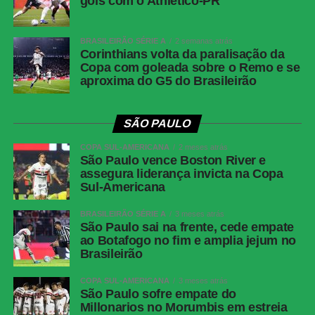
gols com o Athletico-PR
Grêmio vence o Mirassol e avança às quartas de
BRASILEIRÃO SÉRIE A
2 semanas atrás
final da Copa do Brasil
Corinthians volta da paralisação da
Copa com goleada sobre o Remo e se
aproxima do G5 do Brasileirão
COMENTE ABAIXO:
SÃO PAULO
COPA SUL-AMERICANA
2 meses atrás
WhatsApp
São Paulo vence Boston River e
assegura liderança invicta na Copa
Facebook
Sul-Americana
Twitter
BRASILEIRÃO SÉRIE A
3 meses atrás
Messenger
São Paulo sai na frente, cede empate
ao Botafogo no fim e amplia jejum no
LinkedIn
Brasileirão
Share
COPA SUL-AMERICANA
3 meses atrás
São Paulo sofre empate do
Millonarios no Morumbis em estreia