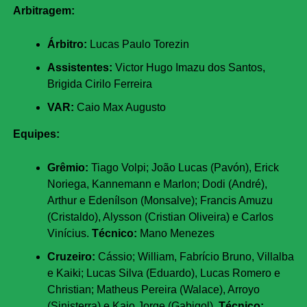
Arbitragem:
Árbitro:
Lucas Paulo Torezin
Assistentes:
Victor Hugo Imazu dos Santos,
Brigida Cirilo Ferreira
VAR:
Caio Max Augusto
Equipes:
Grêmio:
Tiago Volpi; João Lucas (Pavón), Erick
Noriega, Kannemann e Marlon; Dodi (André),
Arthur e Edenílson (Monsalve); Francis Amuzu
(Cristaldo), Alysson (Cristian Oliveira) e Carlos
Vinícius.
Técnico:
Mano Menezes
Cruzeiro:
Cássio; William, Fabrício Bruno, Villalba
e Kaiki; Lucas Silva (Eduardo), Lucas Romero e
Christian; Matheus Pereira (Walace), Arroyo
(Sinisterra) e Kaio Jorge (Gabigol).
Técnico: