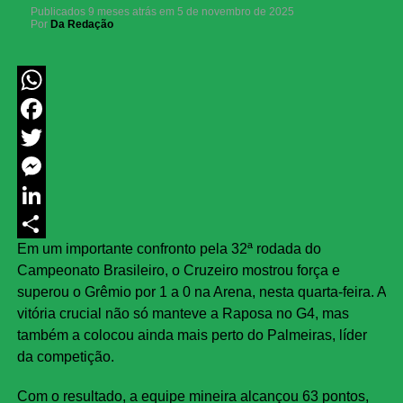
Publicados
9 meses atrás
em
5 de novembro de 2025
Por
Da Redação
WhatsApp
Facebook
Twitter
Messenger
LinkedIn
Em um importante confronto pela 32ª rodada do
Share
Campeonato Brasileiro, o Cruzeiro mostrou força e
superou o Grêmio por 1 a 0 na Arena, nesta quarta-feira. A
vitória crucial não só manteve a Raposa no G4, mas
também a colocou ainda mais perto do Palmeiras, líder
da competição.
Com o resultado, a equipe mineira alcançou 63 pontos,