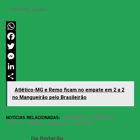
COMENTE ABAIXO:
WhatsApp
Facebook
Twitter
Messenger
LinkedIn
Share
Atlético-MG e Remo ficam no empate em 2 a 2
no Mangueirão pelo Brasileirão
NOTÍCIAS RELACIONADAS:
BRASILEIR
CRUZEIRO
DUELA
GREMIO
RODADA
SEGUNDA
Da Redação