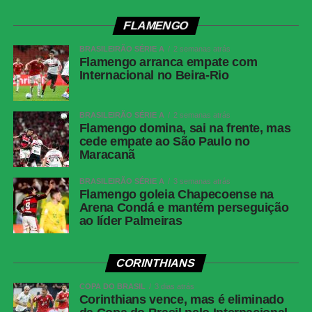
minutos, Barrera passou pela marcação e finalizou com
força da entrada da área, obrigando Fábio a fazer uma
FLAMENGO
grande defesa. Na sequência, Matheus Martins chutou
BRASILEIRÃO SÉRIE A
2 semanas atrás
rasteiro e Montoro tentou de fora da área, mas o goleiro
Flamengo arranca empate com
do Fluminense apareceu novamente.
Internacional no Beira-Rio
Fluminense reage no segundo tempo, empata
BRASILEIRÃO SÉRIE A
2 semanas atrás
Flamengo domina, sai na frente, mas
com o Botafogo, mas amplia jejum no Brasileirão
cede empate ao São Paulo no
Maracanã
Sem novas mudanças no placar, o clássico terminou
BRASILEIRÃO SÉRIE A
3 semanas atrás
empatado em 1 a 1.
Flamengo goleia Chapecoense na
Arena Condá e mantém perseguição
Próximos jogos
ao líder Palmeiras
Cianciano x Botafogo
CORINTHIANS
Competição:
Copa Sul-Americana – oitavas de final (ida)
Data e horário:
13.08 (quinta-feira), às 21h30 (de
COPA DO BRASIL
3 dias atrás
Corinthians vence, mas é eliminado
Brasília)