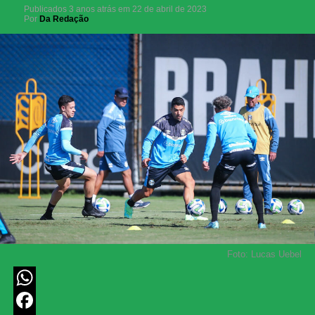
Publicados
3 anos atrás
em
22 de abril de 2023
Por
Da Redação
Foto: Lucas Uebel
WhatsApp