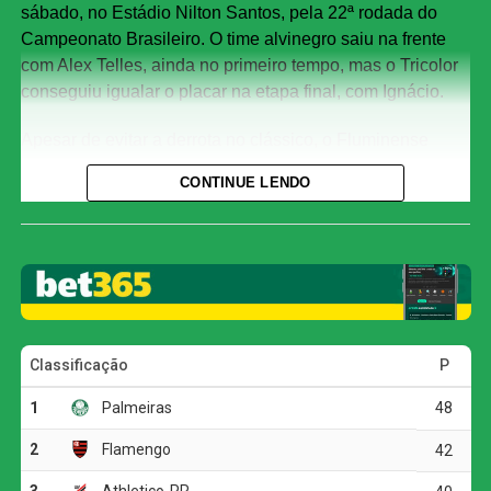
sábado, no Estádio Nilton Santos, pela 22ª rodada do
Campeonato Brasileiro. O time alvinegro saiu na frente
com Alex Telles, ainda no primeiro tempo, mas o Tricolor
conseguiu igualar o placar na etapa final, com Ignácio.
Apesar de evitar a derrota no clássico, o Fluminense
chegou ao sexto jogo consecutivo sem vencer no
CONTINUE LENDO
Brasileirão. Considerando também as demais
competições, a sequência negativa passou a ser de sete
partidas.
Com o empate, o Fluminense alcançou 35 pontos e
permanece na quarta colocação, mas corre o risco de
deixar o G4 ao fim da rodada. O Bahia, que soma 32
pontos, pode ultrapassar o Tricolor caso vença o Vasco
por pelo menos dois gols de diferença.
O Botafogo continua na sétima posição, com 30 pontos,
mas ainda pode perder posições dependendo dos outros