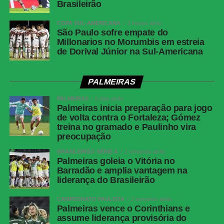
Cartões
Zubeldía, Ignácio, Nonato e Samuel Xavier
Brasileirão
amarelos —
Fluminense
COPA SUL-AMERICANA
3 meses atrás
São Paulo sofre empate do
Cartões
Nenhum
Millonarios no Morumbis em estreia
vermelhos
de Dorival Júnior na Sul-Americana
Gols
Alex Telles, aos 44 minutos do 1º tempo —
Botafogo | Ignácio, aos 13 minutos do 2º
PALMEIRAS
tempo — Fluminense
PALMEIRAS
6 dias atrás
Árbitro
Bruno Arleu de Araujo (RJ)
Palmeiras inicia preparação para jogo
de volta contra o Fortaleza; Gómez
Assistentes
Rodrigo Figueiredo Henrique Correa e Luiz
treina no gramado e Paulinho vira
Claudio Regazone (RJ)
preocupação
VAR
Rodolpho Toski Marques (PR)
BRASILEIRÃO SÉRIE A
2 semanas atrás
Palmeiras goleia o Vitória no
Botafogo
Warleson; Vitinho, Gabriel Justino, Ferraresi e
Barradão e amplia vantagem na
Alex Telles (Paulinho); Danilo, Medina e
liderança do Brasileirão
Montoro (Danilo); Villalba (Matheus Martins),
Kauan Toledo (Jordan Barrera/Lucas
CAMPEONATO PAULISTA
2 semanas atrás
Emanuel) e Arthur Cabral.Técnico: Franclim
Palmeiras vence o Corinthians e
assume liderança provisória do
Carvalho