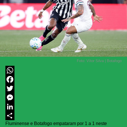
Foto: Vítor Silva | Botafogo
WhatsApp
Facebook
Twitter
Messenger
LinkedIn
Fluminense e Botafogo empataram por 1 a 1 neste
Share