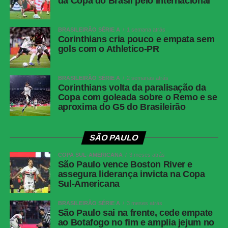
da Copa do Brasil pelo Internacional
Local:
Estádio Inca Garcilaso de la Vega
Fluminense x Independiente Rivadavia
BRASILEIRÃO SÉRIE A
1 semana atrás
Competição:
Copa Libertadores – oitavas de final (ida)
Corinthians cria pouco e empata sem
gols com o Athletico-PR
Data e horário:
11.08 (terça-feira), às 19h (de Brasília)
Local:
Estádio do Maracanã
BRASILEIRÃO SÉRIE A
2 semanas atrás
FICHA
Corinthians volta da paralisação da
Copa com goleada sobre o Remo e se
TÉCNICA
aproxima do G5 do Brasileirão
Resultado
Botafogo 1 x 1 Fluminense
Competição
Campeonato Brasileiro — Série A, 22ª rodada
SÃO PAULO
Data e
Sábado, 8 de agosto de 2026, às 21h, de
COPA SUL-AMERICANA
3 meses atrás
horário
Brasília
São Paulo vence Boston River e
assegura liderança invicta na Copa
Local
Estádio Nilton Santos, Rio de Janeiro (RJ)
Sul-Americana
Cartões
Ferraresi
amarelos —
BRASILEIRÃO SÉRIE A
3 meses atrás
São Paulo sai na frente, cede empate
Botafogo
ao Botafogo no fim e amplia jejum no