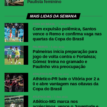
Paulista feminino
Fluminense
Fábio; Samuel Xavier, Ignácio, Jemmes e
Renê; Otávio, Nonato (Savarino), Ganso
(Hércules); Kevin Serna (Canobbio), Soteldo
MAIS LIDAS DA SEMANA
(Luciano Acosta) e Rodrigo Castillo
COPA DO BRASIL
5 dias atrás
(Hulk).Técnico: Luis Zubeldía
Com expulsão polêmica, Santos
vence o Remo e confirma vaga nas
COMENTE ABAIXO:
quartas da Copa do Brasil
PALMEIRAS
6 dias atrás
Palmeiras inicia preparação para
jogo de volta contra o Fortaleza;
WhatsApp
Gómez treina no gramado e
Facebook
Paulinho vira preocupação
Twitter
ATHLETICO-PR
6 dias atrás
Athletico-PR bate o Vitória por 2 a
Messenger
0 e abre vantagem nas oitavas da
LinkedIn
Copa do Brasil
Share
ATLÉTICO-MG
5 dias atrás
Atlético-MG marca nos
acréscimos, vence o Juventude e