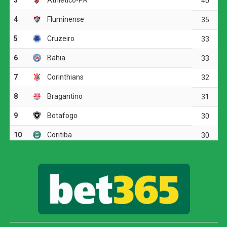
resultados da rodada.
O jogo
O Botafogo começou o clássico ocupando mais o campo
de ataque, mas encontrou dificuldades diante da
marcação tricolor. A primeira boa chance apareceu aos 19
minutos, quando Arthur Cabral recebeu na entrada da
área, passou pela marcação e finalizou rasteiro. Fábio
defendeu.
O Fluminense respondeu com chutes de longa distância.
Otávio arriscou de fora da área e mandou perto da trave.
Pouco depois, Soteldo também levou perigo em uma
finalização forte.
O time alvinegro voltou a ameaçar aos 29 minutos.
Medina tabelou com Arthur Cabral, invadiu a área e bateu
para fora. Em seguida, o volante completou cruzamento