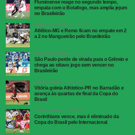
Fluminense reage no segundo tempo,
Tricolor passou a encontrar mais espaços na defesa
empata com o Botafogo, mas amplia jejum
adversária. A pressão surtiu efeito aos 12 minutos.
no Brasileirão
BRASILEIRÃO SÉRIE A
1 dia atrás
Serna recebeu pela esquerda, cortou para o meio e fez o
Atlético-MG e Remo ficam no empate em 2
cruzamento na direção da segunda trave. Ignácio
a 2 no Mangueirão pelo Brasileirão
apareceu livre e cabeceou no canto. A bola ainda bateu
na trave antes de entrar, deixando o placar igualado.
BRASILEIRÃO SÉRIE A
1 dia atrás
São Paulo perde de virada para o Grêmio e
O Botafogo teve uma boa oportunidade de retomar a
chega ao oitavo jogo sem vencer no
vantagem pouco depois. Montoro encontrou Villalba com
Brasileirão
um passe de trivela, mas o atacante finalizou fraco,
facilitando a defesa de Fábio.
COPA DO BRASIL
3 dias atrás
Vitória goleia Athletico-PR no Barradão e
avança às quartas de final da Copa do
O Fluminense também ficou perto da virada aos 21
Brasil
minutos. Nonato recebeu livre dentro da área e bateu
forte, mas Warleson fez uma defesa inusitada com a
COPA DO BRASIL
3 dias atrás
Corinthians vence, mas é eliminado da
cabeça e evitou o segundo gol tricolor.
Copa do Brasil pelo Internacional
Na reta final, os dois goleiros voltaram a trabalhar. Aos 25