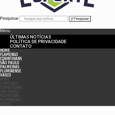
Pesquisar
Pesquisar
Menu
ÚLTIMAS NOTÍCIAS
POLÍTICA DE PRIVACIDADE
CONTATO
HOME
FLAMENGO
CORINTHIANS
SÃO PAULO
PALMEIRAS
FLUMINENSE
VASCO
HOME
FLAMENGO
CORINTHIANS
SÃO PAULO
PALMEIRAS
FLUMINENSE
VASCO
enu