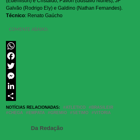
(Edenílson) e Cristaldo; Pavón (Gustavo Nunes), JP
Galvão (Rodrigo Ely) e Galdino (Nathan Fernandes).
Técnico
: Renato Gaúcho
COMENTE ABAIXO:
WhatsApp
Facebook
Twitter
Messenger
LinkedIn
Share
NOTÍCIAS RELACIONADAS:
ATLETICO
BRASILEIR
CHEGA
EMPATA
GREMIO
SETIMO
VITORIA
Da Redação