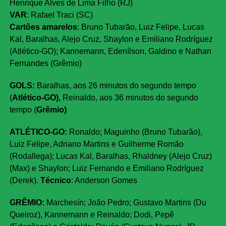
Henrique Alves de Lima Filho (RJ)
VAR
: Rafael Traci (SC)
Cartões amarelos
: Bruno Tubarão, Luiz Felipe, Lucas
Kal, Baralhas, Alejo Cruz, Shaylon e Emiliano Rodríguez
(Atlético-GO); Kannemann, Edenílson, Galdino e Nathan
Fernandes (Grêmio)
GOLS
:
Baralhas, aos 26 minutos do segundo tempo
(
Atlético-GO),
Reinaldo, aos 36 minutos do segundo
tempo (
Grêmio)
ATLÉTICO-GO:
Ronaldo; Maguinho (Bruno Tubarão),
Luiz Felipe, Adriano Martins e Guilherme Romão
(Rodallega); Lucas Kal, Baralhas, Rhaldney (Alejo Cruz)
(Max) e Shaylon; Luiz Fernando e Emiliano Rodríguez
(Derek).
Técnico
: Anderson Gomes
GRÊMIO:
Marchesín; João Pedro; Gustavo Martins (Du
Queiroz), Kannemann e Reinaldo; Dodi, Pepê