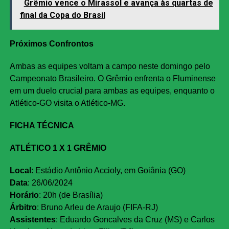
Grêmio vence o Mirassol e avança às quartas de
final da Copa do Brasil
Próximos Confrontos
Ambas as equipes voltam a campo neste domingo pelo
Campeonato Brasileiro. O Grêmio enfrenta o Fluminense
em um duelo crucial para ambas as equipes, enquanto o
Atlético-GO visita o Atlético-MG.
FICHA TÉCNICA
ATLÉTICO 1 X 1 GRÊMIO
Local
: Estádio Antônio Accioly, em Goiânia (GO)
Data
: 26/06/2024
Horário
: 20h (de Brasília)
Árbitro
: Bruno Arleu de Araujo (FIFA-RJ)
Assistentes
: Eduardo Goncalves da Cruz (MS) e Carlos