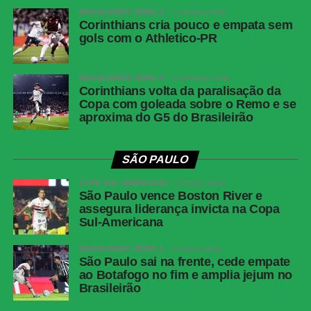
BRASILEIRÃO SÉRIE A
1 semana atrás
e Mendoza (João Cruz). Técnico: Odair
Corinthians cria pouco e empata sem
Hellmann.
gols com o Athletico-PR
Grêmio vence o Mirassol e avança às quartas de
BRASILEIRÃO SÉRIE A
2 semanas atrás
final da Copa do Brasil
Corinthians volta da paralisação da
Copa com goleada sobre o Remo e se
aproxima do G5 do Brasileirão
COMENTE ABAIXO:
SÃO PAULO
COPA SUL-AMERICANA
2 meses atrás
WhatsApp
São Paulo vence Boston River e
assegura liderança invicta na Copa
Facebook
Sul-Americana
Twitter
BRASILEIRÃO SÉRIE A
3 meses atrás
Messenger
São Paulo sai na frente, cede empate
ao Botafogo no fim e amplia jejum no
LinkedIn
Brasileirão
Share