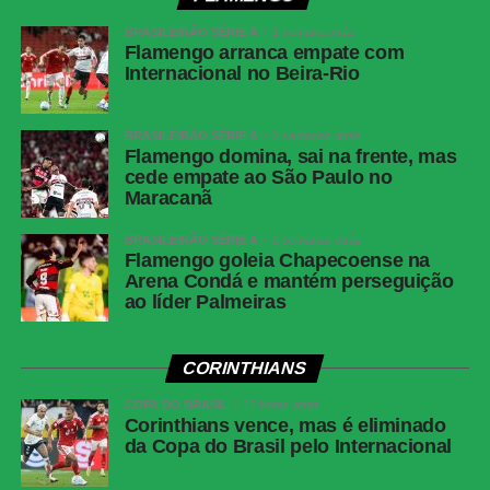
amarelos
(Athletico-PR); Fernando Diniz, André
BRASILEIRÃO SÉRIE A
1 semana atrás
Ramalho, Matheuzinho e Rodrigo Garro
Flamengo arranca empate com
(Corinthians)
Internacional no Beira-Rio
Cartões
Nenhum
vermelhos
BRASILEIRÃO SÉRIE A
2 semanas atrás
Flamengo domina, sai na frente, mas
Árbitro
Paulo Cesar Zanovelli da Silva (MG)
cede empate ao São Paulo no
Assistentes
Nailton Junior de Sousa Oliveira (CE) e
Maracanã
Thiaggo Americano Labes (SC)
BRASILEIRÃO SÉRIE A
2 semanas atrás
VAR
Paulo Renato Moreira da Silva Coelho (RJ)
Flamengo goleia Chapecoense na
Arena Condá e mantém perseguição
Corinthians
Hugo Souza; Pedro Milans, André Ramalho,
ao líder Palmeiras
Raniele e Matheuzinho; Allan, Matheus Pereira
(Breno Bidon), André Carrillo (André) e
Zakaria Labyad (Kaio César); Dieguinho (Yuri
CORINTHIANS
Alberto (Rodrigo Garro)) e Lingard. Técnico:
Fernando Diniz.
COPA DO BRASIL
12 horas atrás
Corinthians vence, mas é eliminado
Athletico-
Santos; Benavídez, Terán (Aguirre) e Arthur
da Copa do Brasil pelo Internacional
PR
Dias; Gilberto, Jadson, Portilla e Claudinho
(Léo Derik); Leozinho (Dudu), Viveros (Rivaldo)