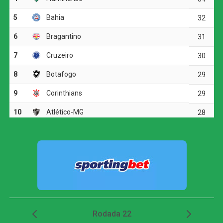
parou em uma boa defesa do goleiro Santos.
O ritmo aumentou no segundo tempo, e o Corinthians
voltou a ameaçar aos 20 minutos. Matheuzinho recuperou
a bola no meio-campo e acionou Yuri Alberto. O atacante
dominou, girou diante da marcação e finalizou com
potência da entrada da área, obrigando Santos a fazer
outra grande intervenção.
Grêmio vence o Mirassol e avança às quartas de
final da Copa do Brasil
Dois minutos mais tarde, Yuri Alberto recebeu um
lançamento de Allan, invadiu a área, mas não conseguiu
finalizar bem e chutou em cima do goleiro adversário.
O Athletico-PR respondeu aos 27 minutos, em uma
cobrança de escanteio. Gilberto desviou a bola na