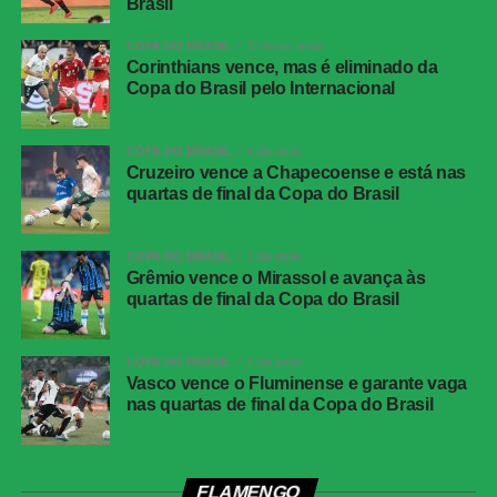
Athletico-PR x Vitória
| Copa do Brasil (jogo de
Brasil
ida das oitavas de final)
COPA DO BRASIL
12 horas atrás
Data e horário:
03.08 (segunda-feira), às 21h (de
Corinthians vence, mas é eliminado da
Copa do Brasil pelo Internacional
Brasília)
Local:
Arena da Baixada, em Curitiba (PR)
COPA DO BRASIL
1 dia atrás
Cruzeiro vence a Chapecoense e está nas
FICHA
quartas de final da Copa do Brasil
TÉCNICA
Partida
Corinthians 0 x 0 Athletico-PR
COPA DO BRASIL
1 dia atrás
Competição
Campeonato Brasileiro – 21ª rodada
Grêmio vence o Mirassol e avança às
quartas de final da Copa do Brasil
Local
Neo Química Arena, São Paulo (SP)
Data
30 de julho de 2026 (quinta-feira)
COPA DO BRASIL
1 dia atrás
Horário
19h30 (de Brasília)
Vasco vence o Fluminense e garante vaga
nas quartas de final da Copa do Brasil
Público
38.963 torcedores
Renda
R$ 2.606.640,01
Cartões
Benavídez, Jadson, Portilla e Santos
FLAMENGO