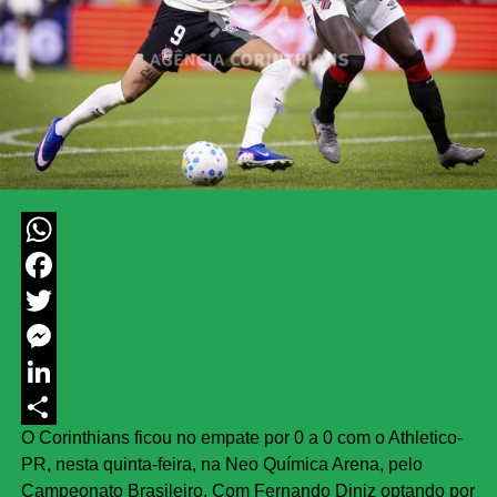
WhatsApp
Facebook
Twitter
Messenger
LinkedIn
O Corinthians ficou no empate por 0 a 0 com o Athletico-
Share
PR, nesta quinta-feira, na Neo Química Arena, pelo
Campeonato Brasileiro. Com Fernando Diniz optando por