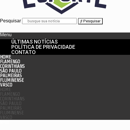
Pesquisar
Pesquisar
Menu
ÚLTIMAS NOTÍCIAS
POLÍTICA DE PRIVACIDADE
CONTATO
HOME
FLAMENGO
CORINTHIANS
SÃO PAULO
PALMEIRAS
FLUMINENSE
VASCO
HOME
FLAMENGO
CORINTHIANS
SÃO PAULO
PALMEIRAS
FLUMINENSE
VASCO
enu