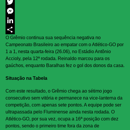
Facebook
Twitter
Messenger
LinkedIn
O Grêmio continua sua sequência negativa no
Share
Campeonato Brasileiro ao empatar com o Atlético-GO por
1 a 1, nesta quarta-feira (26.06), no Estádio Antônio
Accioly, pela 12ª rodada. Reinaldo marcou para os
gaúchos, enquanto Baralhas fez o gol dos donos da casa.
Situação na Tabela
Com este resultado, o Grêmio chega ao sétimo jogo
consecutivo sem vitória e permanece na vice-lanterna da
competição, com apenas sete pontos. A equipe pode ser
ultrapassada pelo Fluminense ainda nesta rodada. O
Atlético-GO, por sua vez, ocupa a 16ª posição com dez
pontos, sendo o primeiro time fora da zona de