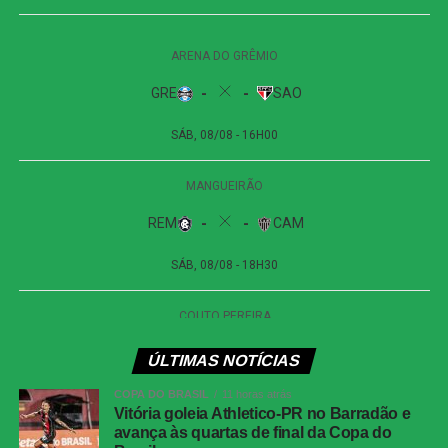
segunda trave, e Viveros apareceu para cabecear. A
finalização, porém, explodiu no travessão e quase
garantiu a vitória dos visitantes.
Apesar das tentativas das duas equipes na etapa final, o
placar não foi alterado. O empate sem gols refletiu a
pouca efetividade ofensiva apresentada durante a
partida.
Próximos jogos
Internacional x Corinthians
| Copa do Brasil (jogo
de ida das oitavas de final)
Data e horário:
02.08 (domingo), às 19h30 (de
Brasília)
ÚLTIMAS NOTÍCIAS
Local:
Beira-Rio, em Porto Alegre (RS)
COPA DO BRASIL
11 horas atrás
Vitória goleia Athletico-PR no Barradão e
avança às quartas de final da Copa do