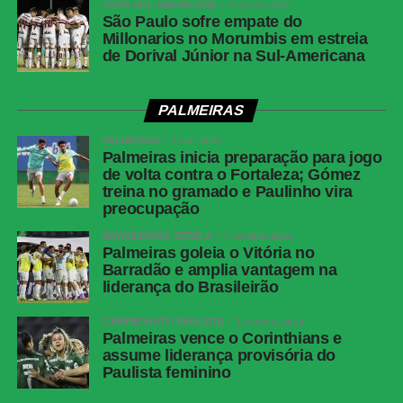
COPA SUL-AMERICANA
3 meses atrás
São Paulo sofre empate do
Millonarios no Morumbis em estreia
de Dorival Júnior na Sul-Americana
PALMEIRAS
PALMEIRAS
3 dias atrás
Palmeiras inicia preparação para jogo
de volta contra o Fortaleza; Gómez
treina no gramado e Paulinho vira
preocupação
BRASILEIRÃO SÉRIE A
1 semana atrás
Palmeiras goleia o Vitória no
Barradão e amplia vantagem na
liderança do Brasileirão
CAMPEONATO PAULISTA
1 semana atrás
Palmeiras vence o Corinthians e
assume liderança provisória do
Paulista feminino