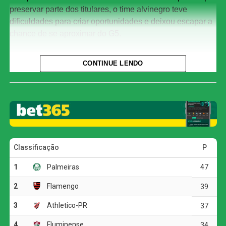
preservar parte dos titulares, o time alvinegro teve
dificuldades para criar oportunidades e deixou escapar a
chance de se aproximar do G5.
Com o resultado, o Corinthians chegou aos 29 pontos e
CONTINUE LENDO
permanece na oitava colocação, três atrás do Bahia, que
ocupa a quinta posição. O Athletico-PR segue em terceiro
lugar, com 37 pontos.
O jogo
A primeira etapa foi marcada pelo equilíbrio e pela forte
disputa física. As duas equipes encontraram dificuldades
para construir jogadas ofensivas, e as chances claras
foram raras.
A melhor oportunidade antes do intervalo foi do
Corinthians. Aos 23 minutos, Allan fez um cruzamento
preciso para Matheuzinho, que cabeceou com força, mas