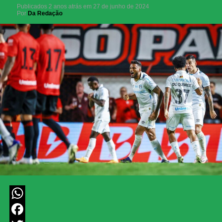
Publicados
2 anos atrás
em
27 de junho de 2024
Por
Da Redação
WhatsApp