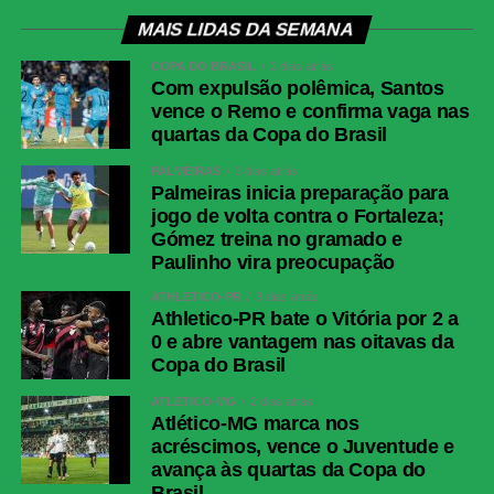
MAIS LIDAS DA SEMANA
COPA DO BRASIL
2 dias atrás
Com expulsão polêmica, Santos
vence o Remo e confirma vaga nas
quartas da Copa do Brasil
PALMEIRAS
3 dias atrás
Palmeiras inicia preparação para
jogo de volta contra o Fortaleza;
Gómez treina no gramado e
Paulinho vira preocupação
ATHLETICO-PR
3 dias atrás
Athletico-PR bate o Vitória por 2 a
0 e abre vantagem nas oitavas da
Copa do Brasil
ATLÉTICO-MG
2 dias atrás
Atlético-MG marca nos
acréscimos, vence o Juventude e
avança às quartas da Copa do
Brasil