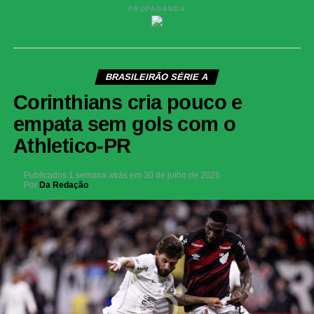
PROPAGANDA
BRASILEIRÃO SÉRIE A
Corinthians cria pouco e
empata sem gols com o
Athletico-PR
Publicados
1 semana atrás
em
30 de julho de 2026
Por
Da Redação