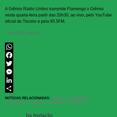
A Grêmio Rádio Umbro transmite Flamengo x Grêmio
nesta quarta-feira partir das 20h30, ao vivo, pelo YouTube
oficial do Tricolor e pela 95.5FM.
COMENTE ABAIXO:
WhatsApp
Facebook
Twitter
Messenger
LinkedIn
Share
NOTÍCIAS RELACIONADAS:
DUELO
EMBARCOU
FLAMENGO
GREMIO
JANEIRO
TREINOU
Da Redação