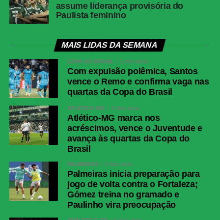
assume liderança provisória do
Paulista feminino
MAIS LIDAS DA SEMANA
COPA DO BRASIL
5 dias atrás
Com expulsão polêmica, Santos
vence o Remo e confirma vaga nas
quartas da Copa do Brasil
ATLÉTICO-MG
5 dias atrás
Atlético-MG marca nos
acréscimos, vence o Juventude e
avança às quartas da Copa do
Brasil
PALMEIRAS
6 dias atrás
Palmeiras inicia preparação para
jogo de volta contra o Fortaleza;
Gómez treina no gramado e
Paulinho vira preocupação
ATHLETICO-PR
6 dias atrás