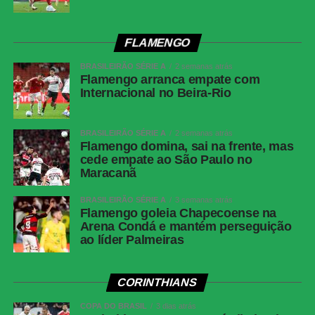
Competição
Copa do Brasil — oitavas de final
Local
Barradão, Salvador (BA)
FLAMENGO
Data
6 de agosto de 2026, quinta-feira
BRASILEIRÃO SÉRIE A
2 semanas atrás
Flamengo arranca empate com
Horário
20h (de Brasília)
Internacional no Beira-Rio
Cartões
Vitória: Caique, Tarzia e Renê; Athletico-PR:
amarelos
Juan Aguirre, Arthur Dias e Mendoza
BRASILEIRÃO SÉRIE A
2 semanas atrás
Cartões
Nenhum
Flamengo domina, sai na frente, mas
vermelhos
cede empate ao São Paulo no
Maracanã
Árbitro
Braulio da Silva Machado (SC)
Assistentes
BRASILEIRÃO SÉRIE A
Gizeli Casaril (SC) e Alex dos Santos (SC)
3 semanas atrás
Flamengo goleia Chapecoense na
VAR
Emerson de Almeida Ferreira (MG)
Arena Condá e mantém perseguição
ao líder Palmeiras
Gols
Renê, aos 10 minutos do 1º tempo; Erick,
aos 49 minutos do 1º tempo; Renê, aos 15
minutos do 2º tempo; Marinho, aos 47
CORINTHIANS
minutos do 2º tempo — todos pelo Vitória
COPA DO BRASIL
3 dias atrás