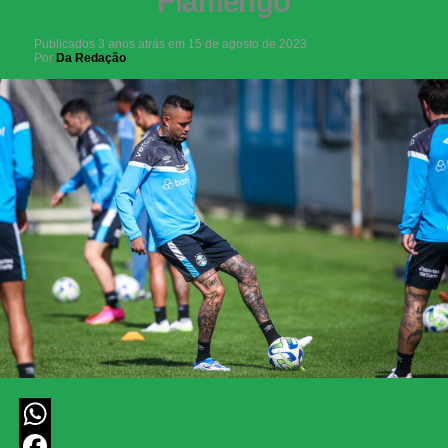
Flamengo
Publicados
3 anos atrás
em
15 de agosto de 2023
Por
Da Redação
WhatsApp