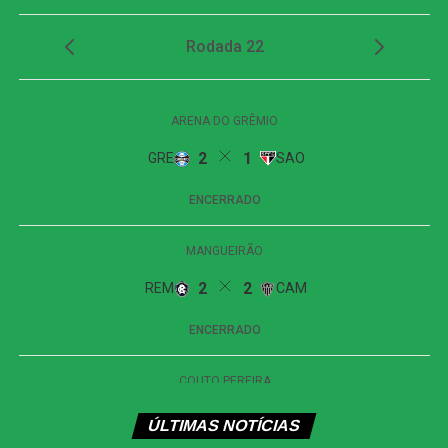
mas Santos defendeu sem dificuldade. Já nos
acréscimos do primeiro tempo, aos 49, o Vitória ampliou.
Erick recebeu na ponta direita, cortou Luiz Gustavo para
dentro e bateu de esquerda, sem dar chances ao goleiro
adversário. O gol igualou o placar agregado do confronto.
Na etapa final, o Athletico-PR quase marcou aos seis
minutos. Viveros desviou uma cobrança de escanteio na
primeira trave e obrigou Lucas Arcanjo a fazer uma
grande defesa. Na sequência, Arthur Dias pegou o rebote
e finalizou da marca do pênalti, mas parou novamente no
goleiro do Vitória.
A equipe baiana respondeu aos 15 minutos e marcou o
terceiro gol. Erick cobrou escanteio, Santos saiu mal para
afastar a bola e caiu no gramado. Renê ficou com a sobra
na pequena área e apenas completou para o fundo do
gol, anotando o segundo dele na partida.
ÚLTIMAS NOTÍCIAS