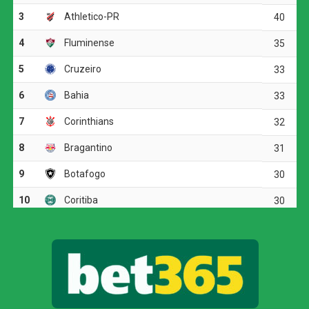
O Vitória precisou de apenas dez minutos para abrir o
placar. Baralhas recebeu a bola próximo à meia-lua e
finalizou colocado. O goleiro Santos não conseguiu
segurar a defesa e espalmou a bola para o meio da área.
Renê aproveitou o rebote e empurrou para as redes.
O Athletico-PR tentou responder aos 15 minutos.
Mendoza acionou Viveros, que avançou pela esquerda e
cruzou rasteiro para Gilberto. O atacante chegou batendo
de primeira, mas mandou por cima. Dois minutos depois,
Viveros recebeu novamente em boa posição, desta vez
pelo lado direito, e finalizou acima do gol defendido por
Lucas Arcanjo.
Cruzeiro vence a Chapecoense e está nas
quartas de final da Copa do Brasil
Aos 44 minutos, Matheuzinho arriscou de fora da área,