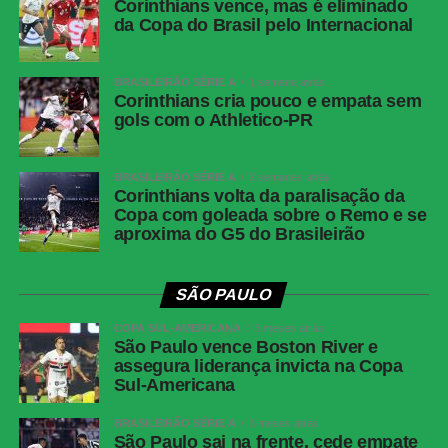
Vitória
Lucas Arcanjo; Brítez, Cacá, Luan Candido e
Corinthians vence, mas é eliminado
Ramón; Caique (Zé Vitor), Baralhas e
da Copa do Brasil pelo Internacional
Matheuzinho (Marinho); Erick (Tarzia), Renê
(Walace) e Renato Kayzer (Fabri)
BRASILEIRÃO SÉRIE A
1 semana atrás
Técnico
Jair Ventura
Corinthians cria pouco e empata sem
gols com o Athletico-PR
Athletico-PR
Santos; Gilberto (Dudu), Benavídez, Aguirre,
Arthur Dias e Léo Derik (João Cruz); Luiz
Gustavo (Zapelli) e Jadson (Renan
BRASILEIRÃO SÉRIE A
2 semanas atrás
Corinthians volta da paralisação da
Peixoto); Leozinho (Kerwin Vargas),
Copa com goleada sobre o Remo e se
Mendoza e Viveros
aproxima do G5 do Brasileirão
Técnico
Odair Hellmann
SÃO PAULO
COMENTE ABAIXO:
COPA SUL-AMERICANA
3 meses atrás
São Paulo vence Boston River e
assegura liderança invicta na Copa
WhatsApp
Sul-Americana
Facebook
BRASILEIRÃO SÉRIE A
3 meses atrás
São Paulo sai na frente, cede empate
Twitter