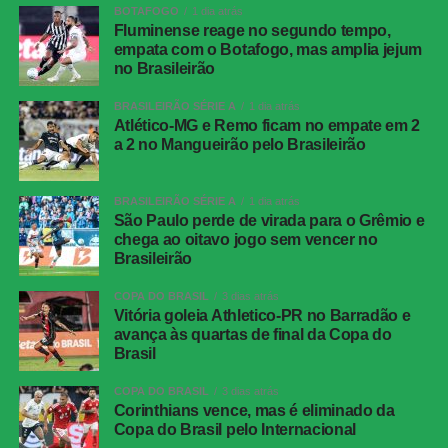
O Athletico-PR ainda teve uma boa oportunidade aos 36
BOTAFOGO
1 dia atrás
minutos. Vargas dominou dentro da área, driblou Brítez e
Fluminense reage no segundo tempo,
bateu rasteiro, mas a bola acertou a trave de Lucas
empata com o Botafogo, mas amplia jejum
no Brasileirão
Arcanjo.
BRASILEIRÃO SÉRIE A
1 dia atrás
Quando o jogo já se encaminhava para o fim, o Vitória
Atlético-MG e Remo ficam no empate em 2
marcou o quarto gol. Aos 47 minutos dos acréscimos,
a 2 no Mangueirão pelo Brasileirão
Fabri avançou pela direita, chegou à linha de fundo e
tocou para o meio da área. Marinho apareceu bem
BRASILEIRÃO SÉRIE A
1 dia atrás
posicionado e finalizou para confirmar a goleada e a
São Paulo perde de virada para o Grêmio e
classificação do time baiano às quartas de final.
chega ao oitavo jogo sem vencer no
Brasileirão
Grêmio vence o Mirassol e avança às quartas de
COPA DO BRASIL
3 dias atrás
Vitória goleia Athletico-PR no Barradão e
final da Copa do Brasil
avança às quartas de final da Copa do
Brasil
FICHA
COPA DO BRASIL
3 dias atrás
TÉCNICA
Corinthians vence, mas é eliminado da
Copa do Brasil pelo Internacional
Partida
Vitória 4 x 0 Athletico-PR