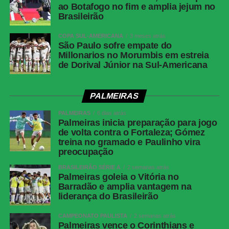
ao Botafogo no fim e amplia jejum no
Messenger
Brasileirão
LinkedIn
COPA SUL-AMERICANA
3 meses atrás
São Paulo sofre empate do
Share
Millonarios no Morumbis em estreia
de Dorival Júnior na Sul-Americana
PALMEIRAS
PALMEIRAS
6 dias atrás
Palmeiras inicia preparação para jogo
de volta contra o Fortaleza; Gómez
treina no gramado e Paulinho vira
preocupação
BRASILEIRÃO SÉRIE A
2 semanas atrás
Palmeiras goleia o Vitória no
Barradão e amplia vantagem na
liderança do Brasileirão
CAMPEONATO PAULISTA
2 semanas atrás
Palmeiras vence o Corinthians e