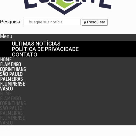
Pesquisar
Pesquisar
Menu
ÚLTIMAS NOTÍCIAS
POLÍTICA DE PRIVACIDADE
CONTATO
HOME
FLAMENGO
CORINTHIANS
SÃO PAULO
PALMEIRAS
FLUMINENSE
VASCO
HOME
FLAMENGO
CORINTHIANS
SÃO PAULO
PALMEIRAS
FLUMINENSE
VASCO
enu