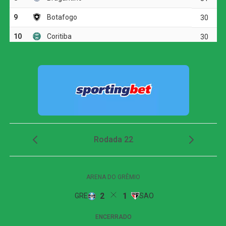
defendeu.
O Fluminense respondeu com chutes de longa distância.
Otávio arriscou de fora da área e mandou perto da trave.
Pouco depois, Soteldo também levou perigo em uma
finalização forte.
O time alvinegro voltou a ameaçar aos 29 minutos.
Medina tabelou com Arthur Cabral, invadiu a área e bateu
para fora. Em seguida, o volante completou cruzamento
de Villalba, mas acertou apenas a parte externa da rede.
Fluminense reage no segundo tempo, empata
com o Botafogo, mas amplia jejum no Brasileirão
O Botafogo abriu o placar aos 43 minutos. Em cobrança
de falta próxima à área, Alex Telles bateu com precisão. A
bola tocou no travessão antes de entrar no ângulo de