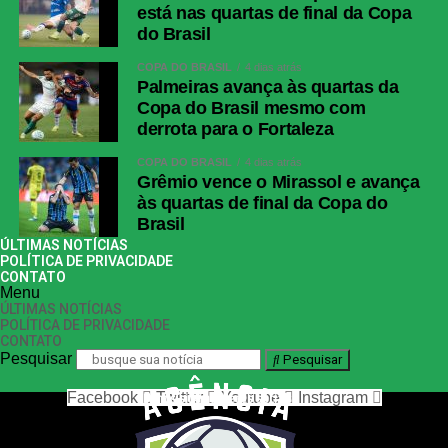
está nas quartas de final da Copa
do Brasil
COPA DO BRASIL
4 dias atrás
Palmeiras avança às quartas da
Copa do Brasil mesmo com
derrota para o Fortaleza
COPA DO BRASIL
4 dias atrás
Grêmio vence o Mirassol e avança
às quartas de final da Copa do
Brasil
ÚLTIMAS NOTÍCIAS
POLÍTICA DE PRIVACIDADE
CONTATO
Menu
ÚLTIMAS NOTÍCIAS
POLÍTICA DE PRIVACIDADE
CONTATO
Pesquisar
Pesquisar
Facebook
Twitter
Youtube
Instagram
nos siga nas redes sociais