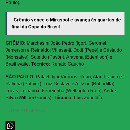
Paulo).
Grêmio vence o Mirassol e avança às quartas de
final da Copa do Brasil
GRÊMIO:
Marchesín; João Pedro (Igor), Geromel,
Jemerson e Reinaldo; Villasanti, Dodi (Pepê) e Cristaldo
(Monsalve); Soteldo (Pavón), Aravena (Edenílson) e
Braithwaite.
Técnico:
Renato Gaúcho
SÃO PAULO:
Rafael; Igor Vinícius, Ruan, Alan Franco e
Rafinha (Patryck); Luiz Gustavo e Alisson (Bobadilla);
Lucas, Luciano e Ferreirinha (Wellington Rato); André
Silva (William Gomes).
Técnico:
Luis Zubeldía
COMENTE ABAIXO: