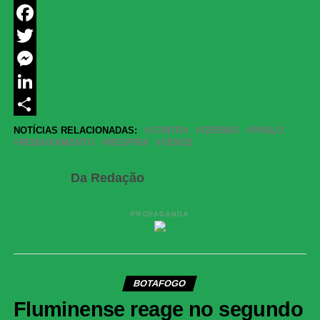
WhatsApp
Facebook
Twitter
Messenger
LinkedIn
Share
NOTÍCIAS RELACIONADAS:
CONTRA
GREMIO
PAULO
REBAIXAMENTO
RESPIRA
VENCE
Da Redação
PROPAGANDA
BOTAFOGO
Fluminense reage no segundo