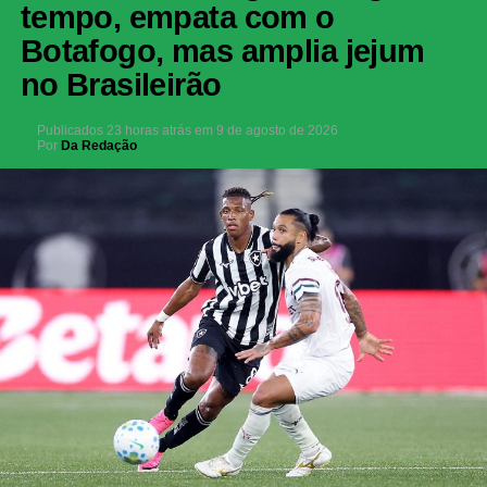
tempo, empata com o
Botafogo, mas amplia jejum
no Brasileirão
Publicados
23 horas atrás
em
9 de agosto de 2026
Por
Da Redação