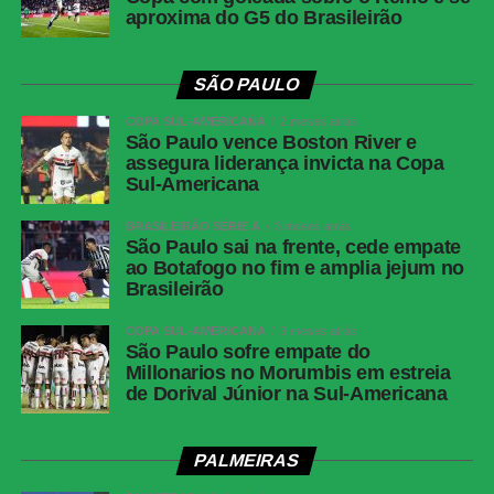
aproxima do G5 do Brasileirão
Resultado
Botafogo 1 x 1 Fluminense
Competição
Campeonato Brasileiro — Série A, 22ª rodada
SÃO PAULO
Data e
Sábado, 8 de agosto de 2026, às 21h, de
COPA SUL-AMERICANA
2 meses atrás
horário
Brasília
São Paulo vence Boston River e
assegura liderança invicta na Copa
Local
Estádio Nilton Santos, Rio de Janeiro (RJ)
Sul-Americana
Cartões
Ferraresi
amarelos —
BRASILEIRÃO SÉRIE A
3 meses atrás
São Paulo sai na frente, cede empate
Botafogo
ao Botafogo no fim e amplia jejum no
Cartões
Zubeldía, Ignácio, Nonato e Samuel Xavier
Brasileirão
amarelos —
Fluminense
COPA SUL-AMERICANA
3 meses atrás
São Paulo sofre empate do
Cartões
Nenhum
Millonarios no Morumbis em estreia
vermelhos
de Dorival Júnior na Sul-Americana
Gols
Alex Telles, aos 44 minutos do 1º tempo —
Botafogo | Ignácio, aos 13 minutos do 2º
PALMEIRAS
tempo — Fluminense