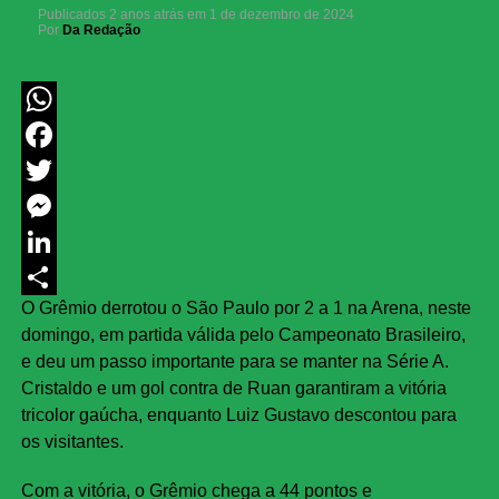
Publicados
2 anos atrás
em
1 de dezembro de 2024
Por
Da Redação
WhatsApp
Facebook
Twitter
Messenger
LinkedIn
O Grêmio derrotou o São Paulo por 2 a 1 na Arena, neste
Share
domingo, em partida válida pelo Campeonato Brasileiro,
e deu um passo importante para se manter na Série A.
Cristaldo e um gol contra de Ruan garantiram a vitória
tricolor gaúcha, enquanto Luiz Gustavo descontou para
os visitantes.
Com a vitória, o Grêmio chega a 44 pontos e