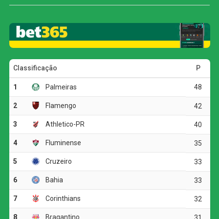
competições, a sequência negativa passou a ser de sete
partidas.
Com o empate, o Fluminense alcançou 35 pontos e
permanece na quarta colocação, mas corre o risco de
deixar o G4 ao fim da rodada. O Bahia, que soma 32
pontos, pode ultrapassar o Tricolor caso vença o Vasco
por pelo menos dois gols de diferença.
O Botafogo continua na sétima posição, com 30 pontos,
mas ainda pode perder posições dependendo dos outros
resultados da rodada.
O jogo
O Botafogo começou o clássico ocupando mais o campo
de ataque, mas encontrou dificuldades diante da
marcação tricolor. A primeira boa chance apareceu aos 19
minutos, quando Arthur Cabral recebeu na entrada da
área, passou pela marcação e finalizou rasteiro. Fábio