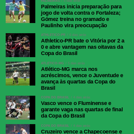
PALMEIRAS
6 dias atrás
Palmeiras inicia preparação para
jogo de volta contra o Fortaleza;
WhatsApp
Gómez treina no gramado e
Facebook
Paulinho vira preocupação
Twitter
ATHLETICO-PR
6 dias atrás
Athletico-PR bate o Vitória por 2 a
Messenger
0 e abre vantagem nas oitavas da
LinkedIn
Copa do Brasil
Share
ATLÉTICO-MG
5 dias atrás
Atlético-MG marca nos
acréscimos, vence o Juventude e
avança às quartas da Copa do
Brasil
COPA DO BRASIL
4 dias atrás
Vasco vence o Fluminense e
garante vaga nas quartas de final
da Copa do Brasil
COPA DO BRASIL
4 dias atrás
Cruzeiro vence a Chapecoense e