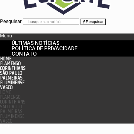
Pesquisar
Pesquisar
Menu
ÚLTIMAS NOTÍCIAS
POLÍTICA DE PRIVACIDADE
CONTATO
HOME
FLAMENGO
CORINTHIANS
SÃO PAULO
PALMEIRAS
FLUMINENSE
VASCO
HOME
FLAMENGO
CORINTHIANS
SÃO PAULO
PALMEIRAS
FLUMINENSE
VASCO
enu