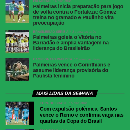
PALMEIRAS
6 dias atrás
Árbitro
Bruno Arleu de Araujo (RJ)
Palmeiras inicia preparação para jogo
de volta contra o Fortaleza; Gómez
Assistentes
Rodrigo Figueiredo Henrique Correa e Luiz
treina no gramado e Paulinho vira
Claudio Regazone (RJ)
preocupação
VAR
Rodolpho Toski Marques (PR)
BRASILEIRÃO SÉRIE A
2 semanas atrás
Palmeiras goleia o Vitória no
Botafogo
Warleson; Vitinho, Gabriel Justino, Ferraresi e
Barradão e amplia vantagem na
Alex Telles (Paulinho); Danilo, Medina e
liderança do Brasileirão
Montoro (Danilo); Villalba (Matheus Martins),
Kauan Toledo (Jordan Barrera/Lucas
CAMPEONATO PAULISTA
2 semanas atrás
Emanuel) e Arthur Cabral.Técnico: Franclim
Palmeiras vence o Corinthians e
assume liderança provisória do
Carvalho
Paulista feminino
Fluminense
Fábio; Samuel Xavier, Ignácio, Jemmes e
Renê; Otávio, Nonato (Savarino), Ganso
(Hércules); Kevin Serna (Canobbio), Soteldo
MAIS LIDAS DA SEMANA
(Luciano Acosta) e Rodrigo Castillo
COPA DO BRASIL
5 dias atrás
(Hulk).Técnico: Luis Zubeldía
Com expulsão polêmica, Santos
vence o Remo e confirma vaga nas
COMENTE ABAIXO:
quartas da Copa do Brasil