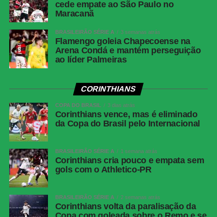
cede empate ao São Paulo no
Maracanã
Sem novas mudanças no placar, o clássico terminou
BRASILEIRÃO SÉRIE A
3 semanas atrás
empatado em 1 a 1.
Flamengo goleia Chapecoense na
Arena Condá e mantém perseguição
Próximos jogos
ao líder Palmeiras
Cianciano x Botafogo
CORINTHIANS
Competição:
Copa Sul-Americana – oitavas de final (ida)
Data e horário:
13.08 (quinta-feira), às 21h30 (de
COPA DO BRASIL
3 dias atrás
Corinthians vence, mas é eliminado
Brasília)
da Copa do Brasil pelo Internacional
Local:
Estádio Inca Garcilaso de la Vega
Fluminense x Independiente Rivadavia
BRASILEIRÃO SÉRIE A
1 semana atrás
Competição:
Copa Libertadores – oitavas de final (ida)
Corinthians cria pouco e empata sem
gols com o Athletico-PR
Data e horário:
11.08 (terça-feira), às 19h (de Brasília)
Local:
Estádio do Maracanã
BRASILEIRÃO SÉRIE A
2 semanas atrás
FICHA
Corinthians volta da paralisação da
Copa com goleada sobre o Remo e se
TÉCNICA