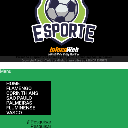
desenvolvido e hospedado por
Permitida a reprodução apenas para portais homologados, se houver
interesse entre em contato conosco 66 99977 4262
Copyright © 2022 - Todos os direitos reservados ao AGÊNCIA ESPORTE
Menu
HOME
FLAMENGO
CORINTHIANS
SÃO PAULO
PALMEIRAS
FLUMINENSE
VASCO
Pesquisar
Pesquisar