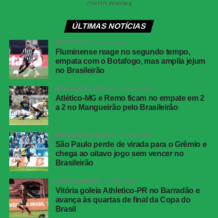
ofensivo e quase empatou logo aos dois minutos. Samuel
Xavier cruzou para Serna, que cabeceou sem força e
facilitou a defesa de Warleson.
ÚLTIMAS NOTÍCIAS
BOTAFOGO
3 horas atrás
Com maior participação de Soteldo pelo lado direito, o
Fluminense reage no segundo tempo,
Tricolor passou a encontrar mais espaços na defesa
empata com o Botafogo, mas amplia jejum
adversária. A pressão surtiu efeito aos 12 minutos.
no Brasileirão
BRASILEIRÃO SÉRIE A
6 horas atrás
Serna recebeu pela esquerda, cortou para o meio e fez o
Atlético-MG e Remo ficam no empate em 2
cruzamento na direção da segunda trave. Ignácio
a 2 no Mangueirão pelo Brasileirão
apareceu livre e cabeceou no canto. A bola ainda bateu
na trave antes de entrar, deixando o placar igualado.
BRASILEIRÃO SÉRIE A
7 horas atrás
São Paulo perde de virada para o Grêmio e
O Botafogo teve uma boa oportunidade de retomar a
chega ao oitavo jogo sem vencer no
vantagem pouco depois. Montoro encontrou Villalba com
Brasileirão
um passe de trivela, mas o atacante finalizou fraco,
facilitando a defesa de Fábio.
COPA DO BRASIL
2 dias atrás
Vitória goleia Athletico-PR no Barradão e
avança às quartas de final da Copa do
O Fluminense também ficou perto da virada aos 21
Brasil
minutos. Nonato recebeu livre dentro da área e bateu