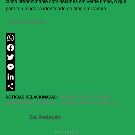
cinza predominante com detalhes em verde limão, o que
pareceu mudar a identidade do time em campo.
COMENTE ABAIXO:
WhatsApp
Facebook
Twitter
Messenger
LinkedIn
Share
NOTÍCIAS RELACIONADAS:
CONQUISTA
CORITIBA
EMOCIONANTE
INTER
SOBRE
VIRADA
VITORIA
Da Redação
PROPAGANDA