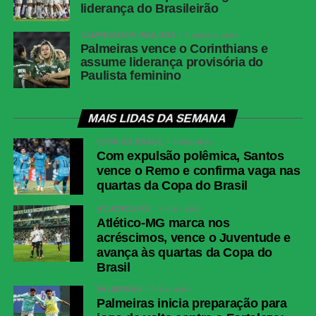
Alex Telles (Paulinho); Danilo, Medina e
liderança do Brasileirão
Montoro (Danilo); Villalba (Matheus Martins),
Kauan Toledo (Jordan Barrera/Lucas
CAMPEONATO PAULISTA
1 semana atrás
Emanuel) e Arthur Cabral.Técnico: Franclim
Palmeiras vence o Corinthians e
assume liderança provisória do
Carvalho
Paulista feminino
Fluminense
Fábio; Samuel Xavier, Ignácio, Jemmes e
Renê; Otávio, Nonato (Savarino), Ganso
(Hércules); Kevin Serna (Canobbio), Soteldo
MAIS LIDAS DA SEMANA
(Luciano Acosta) e Rodrigo Castillo
COPA DO BRASIL
4 dias atrás
(Hulk).Técnico: Luis Zubeldía
Com expulsão polêmica, Santos
vence o Remo e confirma vaga nas
COMENTE ABAIXO:
quartas da Copa do Brasil
ATLÉTICO-MG
4 dias atrás
Atlético-MG marca nos
acréscimos, vence o Juventude e
WhatsApp
avança às quartas da Copa do
Facebook
Brasil
Twitter
PALMEIRAS
5 dias atrás
Palmeiras inicia preparação para
Messenger