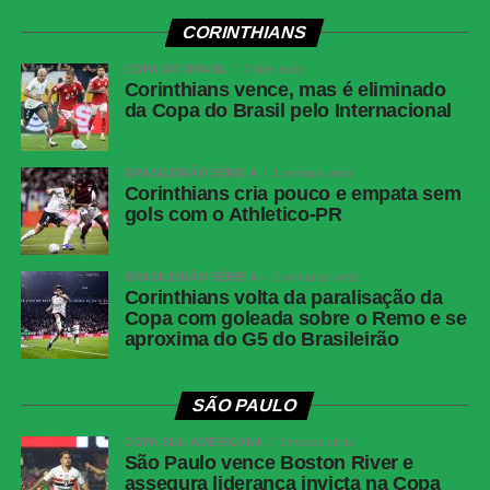
Cianciano x Botafogo
CORINTHIANS
Competição:
Copa Sul-Americana – oitavas de final (ida)
Data e horário:
13.08 (quinta-feira), às 21h30 (de
COPA DO BRASIL
2 dias atrás
Corinthians vence, mas é eliminado
Brasília)
da Copa do Brasil pelo Internacional
Local:
Estádio Inca Garcilaso de la Vega
Fluminense x Independiente Rivadavia
BRASILEIRÃO SÉRIE A
1 semana atrás
Competição:
Copa Libertadores – oitavas de final (ida)
Corinthians cria pouco e empata sem
gols com o Athletico-PR
Data e horário:
11.08 (terça-feira), às 19h (de Brasília)
Local:
Estádio do Maracanã
BRASILEIRÃO SÉRIE A
2 semanas atrás
FICHA
Corinthians volta da paralisação da
Copa com goleada sobre o Remo e se
TÉCNICA
aproxima do G5 do Brasileirão
Resultado
Botafogo 1 x 1 Fluminense
Competição
Campeonato Brasileiro — Série A, 22ª rodada
SÃO PAULO
Data e
Sábado, 8 de agosto de 2026, às 21h, de
COPA SUL-AMERICANA
2 meses atrás
horário
Brasília
São Paulo vence Boston River e
assegura liderança invicta na Copa
Local
Estádio Nilton Santos, Rio de Janeiro (RJ)