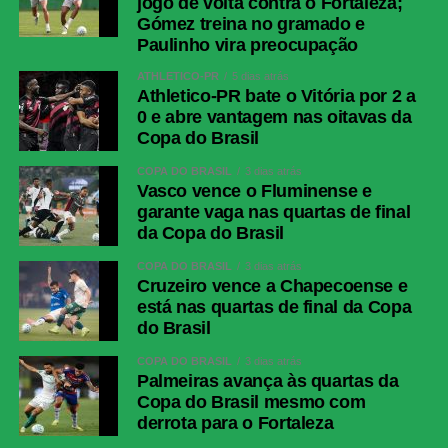
jogo de volta contra o Fortaleza;
LinkedIn
Gómez treina no gramado e
Paulinho vira preocupação
Share
ATHLETICO-PR
5 dias atrás
Athletico-PR bate o Vitória por 2 a
0 e abre vantagem nas oitavas da
Copa do Brasil
COPA DO BRASIL
3 dias atrás
Vasco vence o Fluminense e
garante vaga nas quartas de final
da Copa do Brasil
COPA DO BRASIL
3 dias atrás
Cruzeiro vence a Chapecoense e
está nas quartas de final da Copa
do Brasil
COPA DO BRASIL
3 dias atrás
Palmeiras avança às quartas da
Copa do Brasil mesmo com
derrota para o Fortaleza