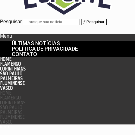
Pesquisar
Pesquisar
Menu
ÚLTIMAS NOTÍCIAS
POLÍTICA DE PRIVACIDADE
CONTATO
HOME
FLAMENGO
CORINTHIANS
SÃO PAULO
PALMEIRAS
FLUMINENSE
VASCO
HOME
FLAMENGO
CORINTHIANS
SÃO PAULO
PALMEIRAS
FLUMINENSE
VASCO
enu