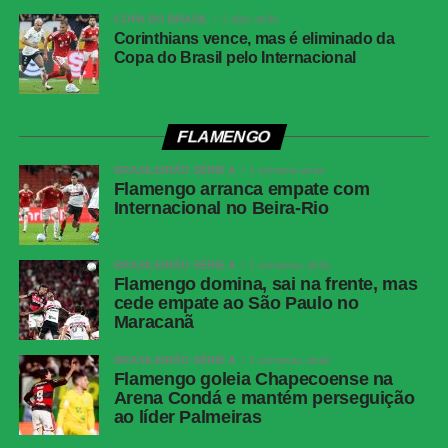
forte, mas Warleson fez uma defesa inusitada com a
COPA DO BRASIL
2 dias atrás
Corinthians vence, mas é eliminado da
cabeça e evitou o segundo gol tricolor.
Copa do Brasil pelo Internacional
Na reta final, os dois goleiros voltaram a trabalhar. Aos 25
minutos, Barrera passou pela marcação e finalizou com
força da entrada da área, obrigando Fábio a fazer uma
FLAMENGO
grande defesa. Na sequência, Matheus Martins chutou
BRASILEIRÃO SÉRIE A
1 semana atrás
rasteiro e Montoro tentou de fora da área, mas o goleiro
Flamengo arranca empate com
do Fluminense apareceu novamente.
Internacional no Beira-Rio
São Paulo perde de virada para o Grêmio e
BRASILEIRÃO SÉRIE A
2 semanas atrás
Flamengo domina, sai na frente, mas
chega ao oitavo jogo sem vencer no Brasileirão
cede empate ao São Paulo no
Maracanã
Sem novas mudanças no placar, o clássico terminou
BRASILEIRÃO SÉRIE A
2 semanas atrás
empatado em 1 a 1.
Flamengo goleia Chapecoense na
Arena Condá e mantém perseguição
Próximos jogos
ao líder Palmeiras