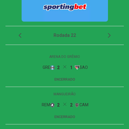
O time alvinegro voltou a ameaçar aos 29 minutos.
Medina tabelou com Arthur Cabral, invadiu a área e bateu
para fora. Em seguida, o volante completou cruzamento
de Villalba, mas acertou apenas a parte externa da rede.
Fluminense reage no segundo tempo, empata
com o Botafogo, mas amplia jejum no Brasileirão
O Botafogo abriu o placar aos 43 minutos. Em cobrança
de falta próxima à área, Alex Telles bateu com precisão. A
bola tocou no travessão antes de entrar no ângulo de
Fábio, em um belo gol para colocar a equipe da casa em
vantagem antes do intervalo.
Segundo tempo
O Fluminense retornou para o segundo tempo mais