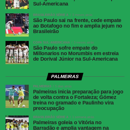
Sul-Americana
Cartões
Ferraresi
amarelos —
BRASILEIRÃO SÉRIE A
3 meses atrás
São Paulo sai na frente, cede empate
Botafogo
ao Botafogo no fim e amplia jejum no
Cartões
Zubeldía, Ignácio, Nonato e Samuel Xavier
Brasileirão
amarelos —
Fluminense
COPA SUL-AMERICANA
3 meses atrás
São Paulo sofre empate do
Cartões
Nenhum
Millonarios no Morumbis em estreia
vermelhos
de Dorival Júnior na Sul-Americana
Gols
Alex Telles, aos 44 minutos do 1º tempo —
Botafogo | Ignácio, aos 13 minutos do 2º
PALMEIRAS
tempo — Fluminense
PALMEIRAS
5 dias atrás
Árbitro
Bruno Arleu de Araujo (RJ)
Palmeiras inicia preparação para jogo
de volta contra o Fortaleza; Gómez
Assistentes
Rodrigo Figueiredo Henrique Correa e Luiz
treina no gramado e Paulinho vira
Claudio Regazone (RJ)
preocupação
VAR
Rodolpho Toski Marques (PR)
BRASILEIRÃO SÉRIE A
1 semana atrás
Palmeiras goleia o Vitória no
Botafogo
Warleson; Vitinho, Gabriel Justino, Ferraresi e
Barradão e amplia vantagem na