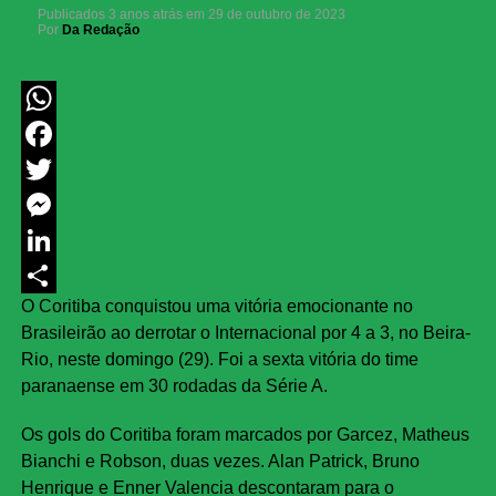
Publicados
3 anos atrás
em
29 de outubro de 2023
Por
Da Redação
WhatsApp
Facebook
Twitter
Messenger
LinkedIn
O Coritiba conquistou uma vitória emocionante no
Share
Brasileirão ao derrotar o Internacional por 4 a 3, no Beira-
Rio, neste domingo (29). Foi a sexta vitória do time
paranaense em 30 rodadas da Série A.
Os gols do Coritiba foram marcados por Garcez, Matheus
Bianchi e Robson, duas vezes. Alan Patrick, Bruno
Henrique e Enner Valencia descontaram para o