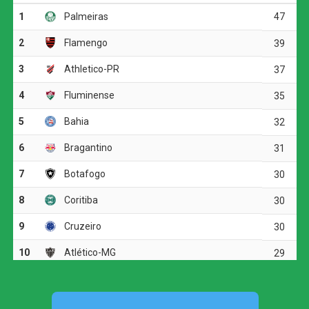
por pelo menos dois gols de diferença.
O Botafogo continua na sétima posição, com 30 pontos,
mas ainda pode perder posições dependendo dos outros
resultados da rodada.
O jogo
O Botafogo começou o clássico ocupando mais o campo
de ataque, mas encontrou dificuldades diante da
marcação tricolor. A primeira boa chance apareceu aos 19
minutos, quando Arthur Cabral recebeu na entrada da
área, passou pela marcação e finalizou rasteiro. Fábio
defendeu.
O Fluminense respondeu com chutes de longa distância.
Otávio arriscou de fora da área e mandou perto da trave.
Pouco depois, Soteldo também levou perigo em uma
finalização forte.