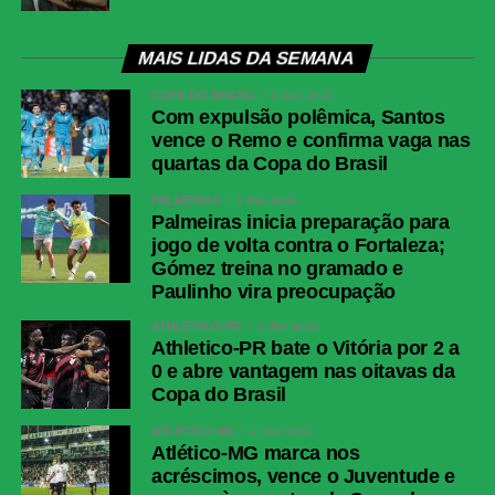
MAIS LIDAS DA SEMANA
COPA DO BRASIL
2 dias atrás
Com expulsão polêmica, Santos
vence o Remo e confirma vaga nas
quartas da Copa do Brasil
PALMEIRAS
3 dias atrás
Palmeiras inicia preparação para
jogo de volta contra o Fortaleza;
Gómez treina no gramado e
Paulinho vira preocupação
ATHLETICO-PR
3 dias atrás
Athletico-PR bate o Vitória por 2 a
0 e abre vantagem nas oitavas da
Copa do Brasil
ATLÉTICO-MG
2 dias atrás
Atlético-MG marca nos
acréscimos, vence o Juventude e