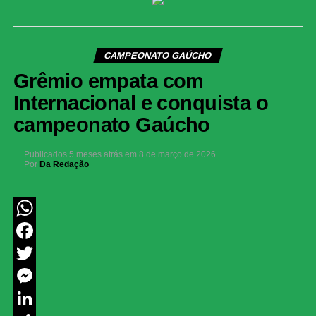
CAMPEONATO GAÚCHO
Grêmio empata com
Internacional e conquista o
campeonato Gaúcho
Publicados
5 meses atrás
em
8 de março de 2026
Por
Da Redação
WhatsApp
Facebook
Twitter
Messenger