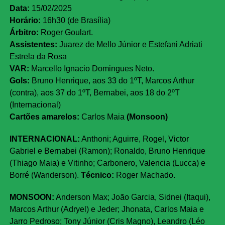
Data:
15/02/2025
Horário:
16h30 (de Brasília)
Árbitro:
Roger Goulart.
Assistentes:
Juarez de Mello Júnior e Estefani Adriati
Estrela da Rosa
VAR:
Marcello Ignacio Domingues Neto.
Gols:
Bruno Henrique, aos 33 do 1ºT, Marcos Arthur
(contra), aos 37 do 1ºT, Bernabei, aos 18 do 2ºT
(Internacional)
Cartões amarelos:
Carlos Maia
(Monsoon)
INTERNACIONAL:
Anthoni; Aguirre, Rogel, Victor
Gabriel e Bernabei (Ramon); Ronaldo, Bruno Henrique
(Thiago Maia) e Vitinho; Carbonero, Valencia (Lucca) e
Borré (Wanderson).
Técnico:
Roger Machado.
MONSOON:
Anderson Max; João Garcia, Sidnei (Itaqui),
Marcos Arthur (Adryel) e Jeder; Jhonata, Carlos Maia e
Jarro Pedroso; Tony Júnior (Cris Magno), Leandro (Léo