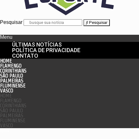
Pesquisar
Pesquisar
Menu
ÚLTIMAS NOTÍCIAS
POLÍTICA DE PRIVACIDADE
CONTATO
HOME
FLAMENGO
CORINTHIANS
SÃO PAULO
PALMEIRAS
FLUMINENSE
VASCO
HOME
FLAMENGO
CORINTHIANS
SÃO PAULO
PALMEIRAS
FLUMINENSE
VASCO
enu