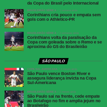
da Copa do Brasil pelo Internacional
BRASILEIRÃO SÉRIE A
1 semana atrás
Corinthians cria pouco e empata sem
gols com o Athletico-PR
BRASILEIRÃO SÉRIE A
2 semanas atrás
Corinthians volta da paralisação da
Copa com goleada sobre o Remo e se
aproxima do G5 do Brasileirão
SÃO PAULO
COPA SUL-AMERICANA
2 meses atrás
São Paulo vence Boston River e
assegura liderança invicta na Copa
Sul-Americana
BRASILEIRÃO SÉRIE A
2 meses atrás
São Paulo sai na frente, cede empate
ao Botafogo no fim e amplia jejum no
Brasileirão