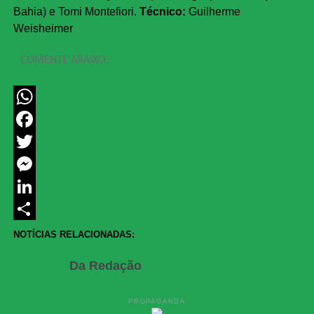
Bahia) e Tomi Montefiori.
Técnico:
Guilherme
Weisheimer
COMENTE ABAIXO:
WhatsApp
Facebook
Twitter
Messenger
LinkedIn
Share
NOTÍCIAS RELACIONADAS:
Da Redação
PROPAGANDA