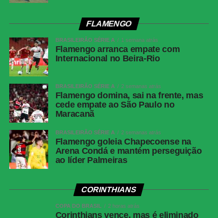
FLAMENGO
WhatsApp
BRASILEIRÃO SÉRIE A
1 semana atrás
Facebook
Flamengo arranca empate com
Internacional no Beira-Rio
Twitter
Messenger
BRASILEIRÃO SÉRIE A
2 semanas atrás
LinkedIn
Flamengo domina, sai na frente, mas
cede empate ao São Paulo no
Share
Maracanã
BRASILEIRÃO SÉRIE A
2 semanas atrás
Flamengo goleia Chapecoense na
Arena Condá e mantém perseguição
ao líder Palmeiras
CORINTHIANS
COPA DO BRASIL
2 horas atrás
Corinthians vence, mas é eliminado