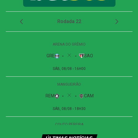
Já o Internacional terá pela frente o Atlético-MG, na
quarta-feira, 11 de março de 2026, às 19h00, na Arena
MRV, em Belo Horizonte, também pela 5ª rodada do
Brasileirão.
Detalhes
INTERNACIONAL 1 x 1 GRÊMIO
Competição
Final do Campeonato Gaúcho
Local
Estádio Beira-Rio, Porto Alegre (RS)
Data
08 de março de 2026 (domingo)
Horário
18h00 (de Brasília)
Público
41.251 torcedores
Renda
R$ 1.017.946,00
Árbitro
Rafael Rodrigo Klein