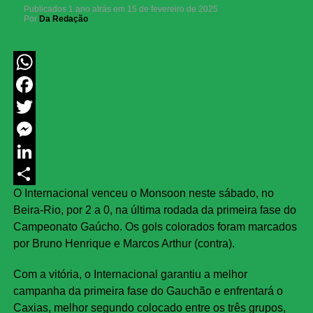
Publicados
1 ano atrás
em
15 de fevereiro de 2025
Por
Da Redação
WhatsApp
Facebook
Twitter
Messenger
LinkedIn
O Internacional venceu o Monsoon neste sábado, no
Share
Beira-Rio, por 2 a 0, na última rodada da primeira fase do
Campeonato Gaúcho. Os gols colorados foram marcados
por Bruno Henrique e Marcos Arthur (contra).
Com a vitória, o Internacional garantiu a melhor
campanha da primeira fase do Gauchão e enfrentará o
Caxias, melhor segundo colocado entre os três grupos,