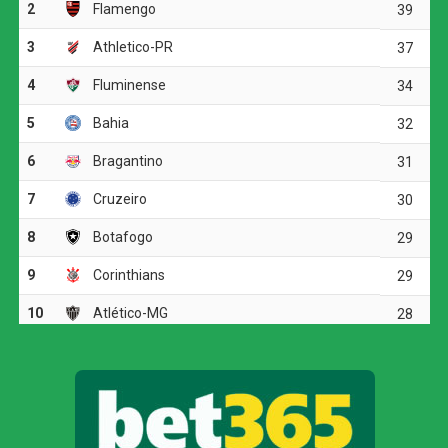
cobrança de escanteio de Marlon, Gustavo Martins se
antecipou na pequena área e cabeceou para o fundo das
redes, ampliando ainda mais a tranquilidade gremista.
Na segunda etapa, o Internacional buscou a reação e
conseguiu o empate aos 37 minutos, com Alan Patrick
convertendo uma cobrança de pênalti. O meio-campista
deslocou o goleiro Weverton e reacendeu a esperança da
torcida colorada, mas o gol não foi suficiente para mudar
o destino do título, e o Inter encerrou sua participação
como vice-campeão.
Próximos desafios:
Com a taça na mão, o Grêmio agora volta suas atenções
para o Campeonato Brasileiro. A equipe enfrentará o RB
Bragantino na próxima quinta-feira, 12 de março de 2026,
às 21h30, na Arena do Grêmio, em Porto Alegre, pela 5ª
rodada da competição.