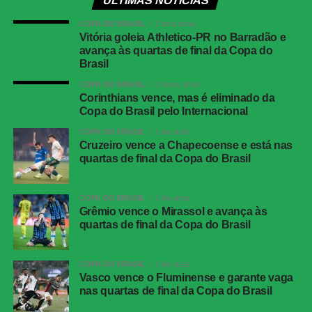
ÚLTIMAS NOTÍCIAS
Assistentes
Maira Mastella Moreira e Tiago Augusto
Kappes Diel
COPA DO BRASIL
1 hora atrás
Vitória goleia Athletico-PR no Barradão e
VAR
Marcelo Ignacio Domingues Neto
avança às quartas de final da Copa do
Gols
Gustavo Martins, aos 51′ do 1ºT (Grêmio)
Brasil
Alan Patrick, aos 37′ do 2ºT (Internacional)
COPA DO BRASIL
2 horas atrás
Corinthians vence, mas é eliminado da
Internacional
Rochet; Bruno Gomes (Juninho), Gabriel
Copa do Brasil pelo Internacional
Mercado, Victor Gabriel e Allex (Alan
Rodríguez); Ronaldo (Alerrandro), Paulinho,
COPA DO BRASIL
1 dia atrás
Cruzeiro vence a Chapecoense e está nas
Vitinho (Bruno Tabata), Alan Patrick e
quartas de final da Copa do Brasil
Carbonero; Rafael Borré. Técnico: Paulo
Pezzolano.
Grêmio
COPA DO BRASIL
Weverton; Pavon, Gustavo Martins, Viery
1 dia atrás
Grêmio vence o Mirassol e avança às
(Wagner Leonardo) e Marlon; Noriega, Arthur
quartas de final da Copa do Brasil
(Dodi), Enamorado (Kannemann), Monsalve
(Willian) e Amuzu (Tetê); Carlos Vinícius.
Técnico: Luís Castro.
COPA DO BRASIL
1 dia atrás
Vasco vence o Fluminense e garante vaga
nas quartas de final da Copa do Brasil
COMENTE ABAIXO: