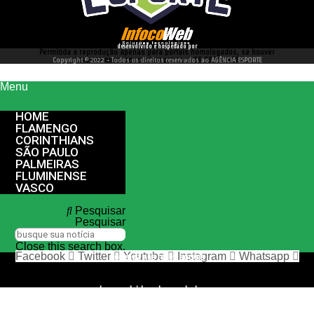
desenvolvido e hospedado por
Permitida a reprodução apenas para portais homologados, se houver
interesse entre em contato conosco 66 99977 4262
Copyright © 2022 - Todos os direitos reservados ao AGÊNCIA ESPORTE
Menu
HOME
FLAMENGO
CORINTHIANS
SÃO PAULO
PALMEIRAS
FLUMINENSE
VASCO
Pesquisar
Pesquisar
Close this search box.
Facebook
Twitter
Youtube
Instagram
Whatsapp
nos siga nas redes sociais
desenvolvido e hospedado por