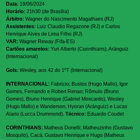
Data:
19/06/2024
Horário:
21h30 (de Brasília)
Árbitro:
Wagner do Nascimento Magalhaes (RJ)
Assistentes:
Luiz Claudio Regazone (RJ) e Carlos
Henrique Alves de Lima Filho (RJ)
VAR:
Wagner Reway (Fifa-ES)
Cartões amarelos:
Yuri Alberto (Corinthians); Aránguiz
(Internacional)
Gols:
Wesley, aos 42 do 1ºT (Internacional)
INTERNACIONAL:
Fabricio; Bustos (Hugo Mallo), Igor
Gomes, Fernando e Robert Renan; Rômulo (Bruno
Gomes), Bruno Henrique (Gabriel Moscardo), Wesley
(Hugo Mallo) e Wanderson; Hyoran (Aránguiz) e Lucas
Alario (Lucca Drummond).
Técnico:
Eduardo Coudet
CORINTHIANS:
Matheus Donelli; Matheuzinho (Gustavo
Mosquito), Cacá, Gustavo Henrique e Hugo (Matheus