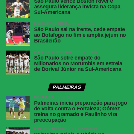
São Paulo vence Boston River e
assegura liderança invicta na Copa
Local
Estádio Nilton Santos, Rio de Janeiro (RJ)
Sul-Americana
Cartões
Ferraresi
amarelos —
BRASILEIRÃO SÉRIE A
3 meses atrás
São Paulo sai na frente, cede empate
Botafogo
ao Botafogo no fim e amplia jejum no
Cartões
Zubeldía, Ignácio, Nonato e Samuel Xavier
Brasileirão
amarelos —
Fluminense
COPA SUL-AMERICANA
3 meses atrás
São Paulo sofre empate do
Cartões
Nenhum
Millonarios no Morumbis em estreia
vermelhos
de Dorival Júnior na Sul-Americana
Gols
Alex Telles, aos 44 minutos do 1º tempo —
Botafogo | Ignácio, aos 13 minutos do 2º
PALMEIRAS
tempo — Fluminense
PALMEIRAS
5 dias atrás
Árbitro
Bruno Arleu de Araujo (RJ)
Palmeiras inicia preparação para jogo
de volta contra o Fortaleza; Gómez
Assistentes
Rodrigo Figueiredo Henrique Correa e Luiz
treina no gramado e Paulinho vira
Claudio Regazone (RJ)
preocupação
VAR
Rodolpho Toski Marques (PR)
BRASILEIRÃO SÉRIE A
1 semana atrás