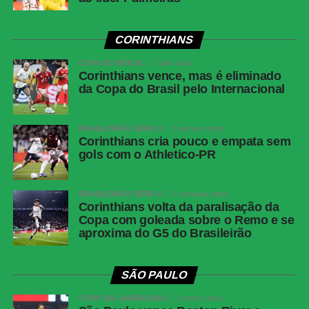
Cianciano x Botafogo
CORINTHIANS
Competição:
Copa Sul-Americana – oitavas de final (ida)
Data e horário:
13.08 (quinta-feira), às 21h30 (de
COPA DO BRASIL
2 dias atrás
Corinthians vence, mas é eliminado
Brasília)
da Copa do Brasil pelo Internacional
Local:
Estádio Inca Garcilaso de la Vega
Fluminense x Independiente Rivadavia
BRASILEIRÃO SÉRIE A
1 semana atrás
Competição:
Copa Libertadores – oitavas de final (ida)
Corinthians cria pouco e empata sem
gols com o Athletico-PR
Data e horário:
11.08 (terça-feira), às 19h (de Brasília)
Local:
Estádio do Maracanã
BRASILEIRÃO SÉRIE A
2 semanas atrás
FICHA
Corinthians volta da paralisação da
Copa com goleada sobre o Remo e se
TÉCNICA
aproxima do G5 do Brasileirão
Resultado
Botafogo 1 x 1 Fluminense
Competição
Campeonato Brasileiro — Série A, 22ª rodada
SÃO PAULO
Data e
Sábado, 8 de agosto de 2026, às 21h, de
COPA SUL-AMERICANA
2 meses atrás
horário
Brasília