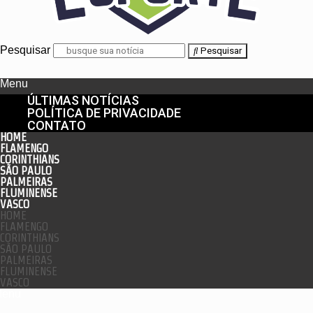
Pesquisar
Pesquisar
Menu
ÚLTIMAS NOTÍCIAS
POLÍTICA DE PRIVACIDADE
CONTATO
HOME
FLAMENGO
CORINTHIANS
SÃO PAULO
PALMEIRAS
FLUMINENSE
VASCO
HOME
FLAMENGO
CORINTHIANS
SÃO PAULO
PALMEIRAS
FLUMINENSE
VASCO
enu