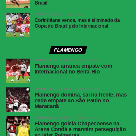
Brasil
minutos. Nonato recebeu livre dentro da área e bateu
forte, mas Warleson fez uma defesa inusitada com a
COPA DO BRASIL
2 dias atrás
Corinthians vence, mas é eliminado da
cabeça e evitou o segundo gol tricolor.
Copa do Brasil pelo Internacional
Na reta final, os dois goleiros voltaram a trabalhar. Aos 25
minutos, Barrera passou pela marcação e finalizou com
força da entrada da área, obrigando Fábio a fazer uma
FLAMENGO
grande defesa. Na sequência, Matheus Martins chutou
BRASILEIRÃO SÉRIE A
1 semana atrás
rasteiro e Montoro tentou de fora da área, mas o goleiro
Flamengo arranca empate com
do Fluminense apareceu novamente.
Internacional no Beira-Rio
Fluminense reage no segundo tempo, empata
BRASILEIRÃO SÉRIE A
2 semanas atrás
Flamengo domina, sai na frente, mas
com o Botafogo, mas amplia jejum no Brasileirão
cede empate ao São Paulo no
Maracanã
Sem novas mudanças no placar, o clássico terminou
BRASILEIRÃO SÉRIE A
2 semanas atrás
empatado em 1 a 1.
Flamengo goleia Chapecoense na
Arena Condá e mantém perseguição
Próximos jogos
ao líder Palmeiras