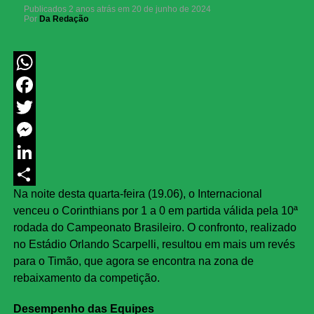
Publicados
2 anos atrás
em
20 de junho de 2024
Por
Da Redação
WhatsApp
Facebook
Twitter
Messenger
LinkedIn
Na noite desta quarta-feira (19.06), o Internacional
Share
venceu o Corinthians por 1 a 0 em partida válida pela 10ª
rodada do Campeonato Brasileiro. O confronto, realizado
no Estádio Orlando Scarpelli, resultou em mais um revés
para o Timão, que agora se encontra na zona de
rebaixamento da competição.
Desempenho das Equipes