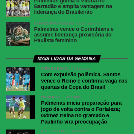
Palmeiras goleia o Vitória no
Botafogo
Warleson; Vitinho, Gabriel Justino, Ferraresi e
Barradão e amplia vantagem na
Alex Telles (Paulinho); Danilo, Medina e
liderança do Brasileirão
Montoro (Danilo); Villalba (Matheus Martins),
Kauan Toledo (Jordan Barrera/Lucas
CAMPEONATO PAULISTA
1 semana atrás
Emanuel) e Arthur Cabral.Técnico: Franclim
Palmeiras vence o Corinthians e
assume liderança provisória do
Carvalho
Paulista feminino
Fluminense
Fábio; Samuel Xavier, Ignácio, Jemmes e
Renê; Otávio, Nonato (Savarino), Ganso
(Hércules); Kevin Serna (Canobbio), Soteldo
MAIS LIDAS DA SEMANA
(Luciano Acosta) e Rodrigo Castillo
COPA DO BRASIL
4 dias atrás
(Hulk).Técnico: Luis Zubeldía
Com expulsão polêmica, Santos
vence o Remo e confirma vaga nas
COMENTE ABAIXO:
quartas da Copa do Brasil
PALMEIRAS
5 dias atrás
Palmeiras inicia preparação para
jogo de volta contra o Fortaleza;
WhatsApp
Gómez treina no gramado e
Facebook
Paulinho vira preocupação
Twitter
ATHLETICO-PR
5 dias atrás