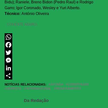
Bidu); Raniele, Breno Bidon (Pedro Raul) e Rodrigo
Garro; Igor Coronado, Wesley e Yuri Alberto.
Técnico:
António Oliveira
COMENTE ABAIXO:
WhatsApp
Facebook
Twitter
Messenger
LinkedIn
Share
NOTÍCIAS RELACIONADAS:
AFUNDA
CORINTHIANS
DERROTA
INTERNACIONAL
REBAIXAMENTO
Da Redação