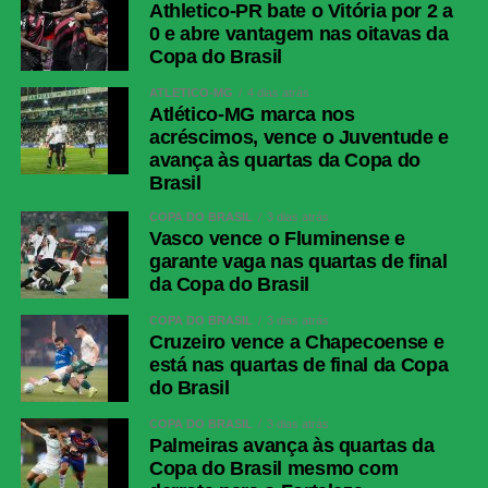
Athletico-PR bate o Vitória por 2 a
Messenger
0 e abre vantagem nas oitavas da
LinkedIn
Copa do Brasil
Share
ATLÉTICO-MG
4 dias atrás
Atlético-MG marca nos
acréscimos, vence o Juventude e
avança às quartas da Copa do
Brasil
COPA DO BRASIL
3 dias atrás
Vasco vence o Fluminense e
garante vaga nas quartas de final
da Copa do Brasil
COPA DO BRASIL
3 dias atrás
Cruzeiro vence a Chapecoense e
está nas quartas de final da Copa
do Brasil
COPA DO BRASIL
3 dias atrás
Palmeiras avança às quartas da
Copa do Brasil mesmo com