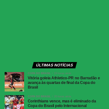
Próximos jogos
Internacional x Corinthians
| Copa do Brasil (jogo
de ida das oitavas de final)
Data e horário:
02.08 (domingo), às 19h30 (de
Brasília)
Local:
Beira-Rio, em Porto Alegre (RS)
Athletico-PR x Vitória
| Copa do Brasil (jogo de
ÚLTIMAS NOTÍCIAS
ida das oitavas de final)
COPA DO BRASIL
19 horas atrás
Data e horário:
03.08 (segunda-feira), às 21h (de
Vitória goleia Athletico-PR no Barradão e
avança às quartas de final da Copa do
Brasília)
Brasil
Local:
Arena da Baixada, em Curitiba (PR)
COPA DO BRASIL
20 horas atrás
Corinthians vence, mas é eliminado da
FICHA
Copa do Brasil pelo Internacional
TÉCNICA