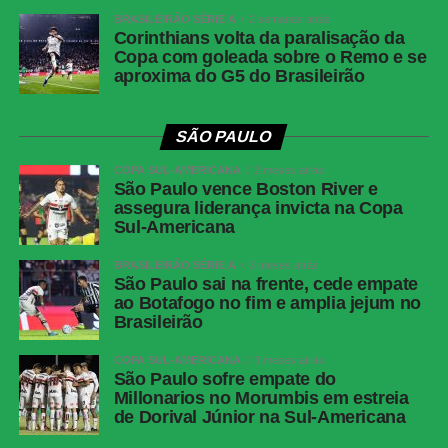
Facebook
BRASILEIRÃO SÉRIE A
2 semanas atrás
Corinthians volta da paralisação da
Twitter
Copa com goleada sobre o Remo e se
aproxima do G5 do Brasileirão
Messenger
LinkedIn
SÃO PAULO
Share
COPA SUL-AMERICANA
2 meses atrás
São Paulo vence Boston River e
assegura liderança invicta na Copa
Sul-Americana
BRASILEIRÃO SÉRIE A
3 meses atrás
São Paulo sai na frente, cede empate
ao Botafogo no fim e amplia jejum no
Brasileirão
COPA SUL-AMERICANA
3 meses atrás
São Paulo sofre empate do
Millonarios no Morumbis em estreia
de Dorival Júnior na Sul-Americana