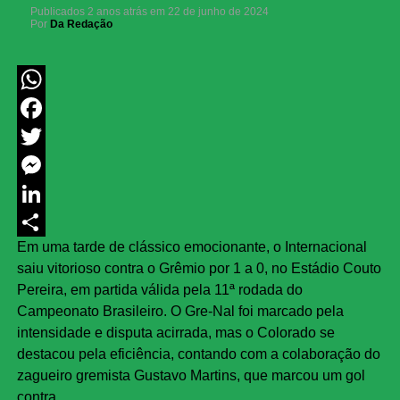
Publicados
2 anos atrás
em
22 de junho de 2024
Por
Da Redação
WhatsApp
Facebook
Twitter
Messenger
LinkedIn
Em uma tarde de clássico emocionante, o Internacional
Share
saiu vitorioso contra o Grêmio por 1 a 0, no Estádio Couto
Pereira, em partida válida pela 11ª rodada do
Campeonato Brasileiro. O Gre-Nal foi marcado pela
intensidade e disputa acirrada, mas o Colorado se
destacou pela eficiência, contando com a colaboração do
zagueiro gremista Gustavo Martins, que marcou um gol
contra.