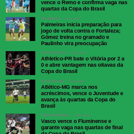
vence o Remo e confirma vaga nas
quartas da Copa do Brasil
PALMEIRAS
4 dias atrás
Palmeiras inicia preparação para
jogo de volta contra o Fortaleza;
Gómez treina no gramado e
Paulinho vira preocupação
ATHLETICO-PR
4 dias atrás
Athletico-PR bate o Vitória por 2 a
0 e abre vantagem nas oitavas da
Copa do Brasil
ATLÉTICO-MG
3 dias atrás
Atlético-MG marca nos
acréscimos, vence o Juventude e
avança às quartas da Copa do
Brasil
COPA DO BRASIL
2 dias atrás
Vasco vence o Fluminense e
garante vaga nas quartas de final
da Copa do Brasil