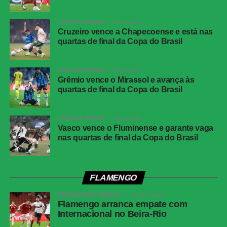
Partida
Corinthians 0 x 0 Athletico-PR
COPA DO BRASIL
2 dias atrás
Competição
Campeonato Brasileiro – 21ª rodada
Cruzeiro vence a Chapecoense e está nas
quartas de final da Copa do Brasil
Local
Neo Química Arena, São Paulo (SP)
Data
30 de julho de 2026 (quinta-feira)
COPA DO BRASIL
2 dias atrás
Horário
19h30 (de Brasília)
Grêmio vence o Mirassol e avança às
quartas de final da Copa do Brasil
Público
38.963 torcedores
Renda
R$ 2.606.640,01
COPA DO BRASIL
2 dias atrás
Cartões
Benavídez, Jadson, Portilla e Santos
Vasco vence o Fluminense e garante vaga
amarelos
nas quartas de final da Copa do Brasil
(Athletico-PR); Fernando Diniz, André
Ramalho, Matheuzinho e Rodrigo Garro
(Corinthians)
Cartões
Nenhum
FLAMENGO
vermelhos
BRASILEIRÃO SÉRIE A
1 semana atrás
Árbitro
Flamengo arranca empate com
Paulo Cesar Zanovelli da Silva (MG)
Internacional no Beira-Rio
Assistentes
Nailton Junior de Sousa Oliveira (CE) e