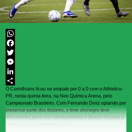
WhatsApp
Facebook
Twitter
Messenger
LinkedIn
O Corinthians ficou no empate por 0 a 0 com o Athletico-
Share
PR, nesta quinta-feira, na Neo Química Arena, pelo
Campeonato Brasileiro. Com Fernando Diniz optando por
preservar parte dos titulares, o time alvinegro teve
dificuldades para criar oportunidades e deixou escapar a
chance de se aproximar do G5.