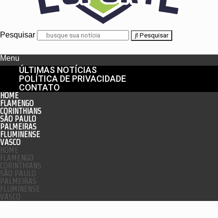
Pesquisar
Pesquisar
Menu
ÚLTIMAS NOTÍCIAS
POLÍTICA DE PRIVACIDADE
CONTATO
HOME
FLAMENGO
CORINTHIANS
SÃO PAULO
PALMEIRAS
FLUMINENSE
VASCO
HOME
FLAMENGO
CORINTHIANS
SÃO PAULO
PALMEIRAS
FLUMINENSE
VASCO
enu