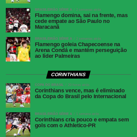
Thiaggo Americano Labes (SC)
BRASILEIRÃO SÉRIE A
2 semanas atrás
VAR
Paulo Renato Moreira da Silva Coelho (RJ)
Flamengo domina, sai na frente, mas
cede empate ao São Paulo no
Corinthians
Hugo Souza; Pedro Milans, André Ramalho,
Maracanã
Raniele e Matheuzinho; Allan, Matheus Pereira
(Breno Bidon), André Carrillo (André) e
BRASILEIRÃO SÉRIE A
2 semanas atrás
Zakaria Labyad (Kaio César); Dieguinho (Yuri
Flamengo goleia Chapecoense na
Alberto (Rodrigo Garro)) e Lingard. Técnico:
Arena Condá e mantém perseguição
ao líder Palmeiras
Fernando Diniz.
Athletico-
Santos; Benavídez, Terán (Aguirre) e Arthur
PR
Dias; Gilberto, Jadson, Portilla e Claudinho
CORINTHIANS
(Léo Derik); Leozinho (Dudu), Viveros (Rivaldo)
COPA DO BRASIL
e Mendoza (João Cruz). Técnico: Odair
20 horas atrás
Corinthians vence, mas é eliminado
Hellmann.
da Copa do Brasil pelo Internacional
COMENTE ABAIXO:
BRASILEIRÃO SÉRIE A
1 semana atrás
Corinthians cria pouco e empata sem
gols com o Athletico-PR
WhatsApp