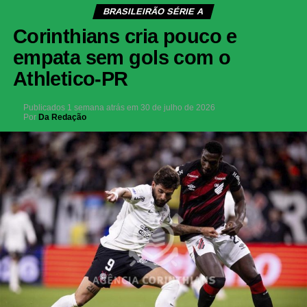
BRASILEIRÃO SÉRIE A
Corinthians cria pouco e
empata sem gols com o
Athletico-PR
Publicados
1 semana atrás
em
30 de julho de 2026
Por
Da Redação