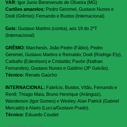
VAR:
Igor Junio Benevenuto de Oliveira (MG)
Cartões amarelos:
Pedro Geromel, Gustavo Nunes e
Dodi (Grêmio); Fernando e Bustos (Internacional)
Gols:
Gustavo Martins (contra), aos 19 do 2ºT
(Internacional)
GRÊMIO:
Marchesín, João Pedro (Fábio), Pedro
Geromel, Gustavo Martins e Reinaldo; Dodi (Rodrigo Ely),
Carballo (Edenilson) e Cristaldo; Pavón (Nathan
Fernandes), Gustavo Nunes e Galdino (JP Galvão).
Técnico:
Renato Gaúcho
INTERNACIONAL:
Fabrício, Bustos, Vitão, Fernando e
Renê; Thiago Maia, Bruno Henrique (Aránguiz),
Wanderson (Igor Gomes) e Wesley; Alan Patrick (Gabriel
Mercado) e Alario (Lucca/Gustavo Prado).
Técnico:
Eduardo Coudet