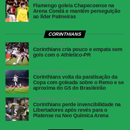
Brasília)
Flamengo goleia Chapecoense na
Local
: Nubank Parque, em São Paulo (SP)
Arena Condá e mantém perseguição
ao líder Palmeiras
FICHA
TÉCNICA
CORINTHIANS
Placar
Fortaleza 3 x 2 Palmeiras
BRASILEIRÃO SÉRIE A
6 dias atrás
Competição
Copa do Brasil — oitavas de final, jogo de volta
Corinthians cria pouco e empata sem
gols com o Athletico-PR
Local
Arena Pantanal, Cuiabá (MT)
Data
5 de agosto de 2026, quarta-feira
BRASILEIRÃO SÉRIE A
2 semanas atrás
Horário
21h30, de Brasília
Corinthians volta da paralisação da
Copa com goleada sobre o Remo e se
Público
15.186 torcedores
aproxima do G5 do Brasileirão
Renda
R$ 2.400.00,00
CORINTHIANS
2 meses atrás
Cartões
Maílton (Fortaleza)
Corinthians perde invencibilidade na
amarelos
Libertadores após revés para o
Platense na Neo Química Arena
Cartões
Nenhum
vermelhos