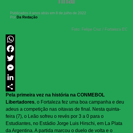
final
Publicados
4 anos atrás
em
8 de julho de 2022
Por
Da Redação
Foto: Felipe Cruz / Fortaleza EC
WhatsApp
Facebook
Twitter
Messenger
LinkedIn
Pela primeira vez na história na CONMEBOL
Share
Libertadores
, o Fortaleza fez uma boa campanha e deu
adeus a competição nas oitavas de final. Nesta quinta-
feira (7), o Leão sofreu o revés por 3 a 0 para o
Estudiantes, no Estádio Jorge Luis Hirschi, em La Plata
da Argentina. A partida marcou o duelo de volta e o