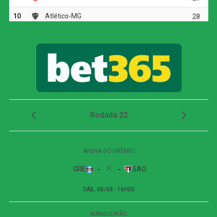
ataques, sem conseguir ser efetivo.
Aos 21 minutos, Felipe Anderson fez boa jogada, driblou
a marcação e acionou Riquelme Fillipe, que tocou para
Vitor Roque. O camisa 9 carimbou a defesa e, no rebote,
mandou para fora. O Fortaleza abriu o placar aos 33
minutos. Rodriguinho acionou Miritello, que ajeitou a bola
e bateu de fora da área, buscando o ângulo, sem chance
para Carlos Miguel.
Palmeiras avança às quartas da Copa do Brasil
mesmo com derrota para o Fortaleza
Antes do intervalo, Flaco López igualou para o Palmeiras.
Felipe Anderson recebeu pela direita, deixou Fuentes no
chão e cruzou na área para o argentino mandar para o
fundo do gol. Quatro minutos depois, o Fortaleza
respondeu e voltou à frente. Maílton bateu cruzado e viu