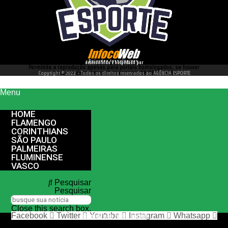
desenvolvido e hospedado por
Permitida a reprodução apenas para portais homologados, se houver
interesse entre em contato conosco 66 99977 4262
Copyright © 2022 - Todos os direitos reservados ao AGÊNCIA ESPORTE
Menu
HOME
FLAMENGO
CORINTHIANS
SÃO PAULO
PALMEIRAS
FLUMINENSE
VASCO
Pesquisar
Pesquisar
Close this search box.
Facebook
Twitter
Youtube
Instagram
Whatsapp
nos siga nas redes sociais