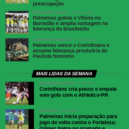
preocupação
Técnico: Abel Ferreira.
BRASILEIRÃO SÉRIE A
1 semana atrás
Palmeiras goleia o Vitória no
COMENTE ABAIXO:
Barradão e amplia vantagem na
liderança do Brasileirão
CAMPEONATO PAULISTA
1 semana atrás
WhatsApp
Palmeiras vence o Corinthians e
assume liderança provisória do
Facebook
Paulista feminino
Twitter
Messenger
MAIS LIDAS DA SEMANA
LinkedIn
BRASILEIRÃO SÉRIE A
6 dias atrás
Share
Corinthians cria pouco e empata
sem gols com o Athletico-PR
PALMEIRAS
2 dias atrás
Palmeiras inicia preparação para
jogo de volta contra o Fortaleza;
Gómez treina no gramado e