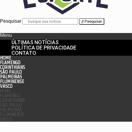
Pesquisar
Pesquisar
Menu
ÚLTIMAS NOTÍCIAS
POLÍTICA DE PRIVACIDADE
CONTATO
HOME
FLAMENGO
CORINTHIANS
SÃO PAULO
PALMEIRAS
FLUMINENSE
VASCO
HOME
FLAMENGO
CORINTHIANS
SÃO PAULO
PALMEIRAS
FLUMINENSE
VASCO
enu