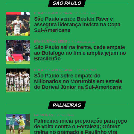
SÃO PAULO
Arbitragem
Árbitro: Rafael Rodrigo Klein (RS); assistentes:
Bruno Raphael Pires (GO) e Thiaggo
COPA SUL-AMERICANA
2 meses atrás
Americano Labes (SC); VAR: Paulo Renato
São Paulo vence Boston River e
assegura liderança invicta na Copa
Moreira da Silva Coelho (RJ)
Sul-Americana
Gols
Miritello, aos 33′ do 1ºT (Fortaleza); Flaco
López, aos 40′ do 1ºT (Palmeiras);
BRASILEIRÃO SÉRIE A
2 meses atrás
São Paulo sai na frente, cede empate
Rodriguinho, aos 45′ do 1ºT (Fortaleza);
ao Botafogo no fim e amplia jejum no
Murilo, aos 15′ do 2ºT (Palmeiras); Lucas
Brasileirão
Emanoel, aos 42′ do 2ºT (Fortaleza)
Fortaleza
João Ricardo; Maílton, Cardona (Neris), Lucas
COPA SUL-AMERICANA
3 meses atrás
São Paulo sofre empate do
Gazal e Fuentes; Lucas Sasha, Pierre (Ryan) e
Millonarios no Morumbis em estreia
Rodrigo (Vitinho); Rodriguinho (Lucas
de Dorival Júnior na Sul-Americana
Emanoel), Welliton (Paulo Baya) e Miritello.
Técnico: Paulo Autuori.
PALMEIRAS
Palmeiras
Carlos Miguel; Giay, Murilo, Benedetti e Arthur;
Marlon Freitas (Emiliano Martínez), Lucas
PALMEIRAS
2 dias atrás
Evangelista (Andreas Pereira) e Felipe
Palmeiras inicia preparação para jogo
Anderson (Allan); Riquelme Fillipi (Jhon Arias),
de volta contra o Fortaleza; Gómez
treina no gramado e Paulinho vira
Vitor Roque (Ramón Sosa) e Flaco López.