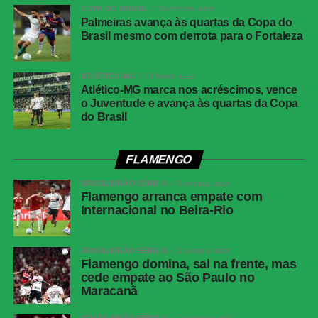
Maílton cobrou escanteio na área, Lucas Emanoel subiu
COPA DO BRASIL
56 minutos atrás
mais alto que a marcação e testou para o fundo do gol.
Palmeiras avança às quartas da Copa do
Brasil mesmo com derrota para o Fortaleza
Próximos jogos
ATLÉTICO-MG
19 horas atrás
Jogo
:
Cuiabá x Fortaleza
Atlético-MG marca nos acréscimos, vence
Competição
: Série B do Campeonato Brasileiro (21ª
o Juventude e avança às quartas da Copa
do Brasil
rodada)
Data e hora
: 9 de agosto de 2026 (domingo), às 18h (de
Brasília)
FLAMENGO
Local
: Arena Pantanal, em Cuiabá (MT)
BRASILEIRÃO SÉRIE A
1 semana atrás
Flamengo arranca empate com
Internacional no Beira-Rio
Palmeiras avança às quartas da Copa do Brasil
mesmo com derrota para o Fortaleza
BRASILEIRÃO SÉRIE A
1 semana atrás
Flamengo domina, sai na frente, mas
Jogo
:
Palmeiras x Internacional
cede empate ao São Paulo no
Competição
: Campeonato Brasileiro (22ª rodada)
Maracanã
Data e hora
: 9 de agosto de 2026 (domingo), às 16h (de
BRASILEIRÃO SÉRIE A
2 semanas atrás