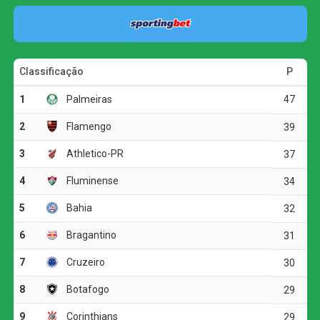
Com o resultado, o Palmeiras segue na competição e
aguarda a definição do adversário das quartas de final,
que será conhecido em sorteio promovido pela
Confederação Brasileira de Futebol (CBF) na próxima
terça-feira, às 11h (de Brasília), na sede da entidade, no
Rio de Janeiro. Na ocasião, também serão sorteados os
mandos de campo dos confrontos.
O jogo
O Fortaleza assustou logo aos sete minutos, obrigando
Carlos Miguel a trabalhar. Maílton avançou pela direita e
cruzou para Welliton, que finalizou de dentro da pequena
área, com o goleiro do Palmeiras espalmando. Na
sequência, Pierre pegou a sobra e chutou para fora.
Pouco depois, o Leão voltou a chegar com Rodriguinho,
que arriscou da entrada da área, mas mandou para fora.
Do outro lado, o Palmeiras tentava responder nos contra-