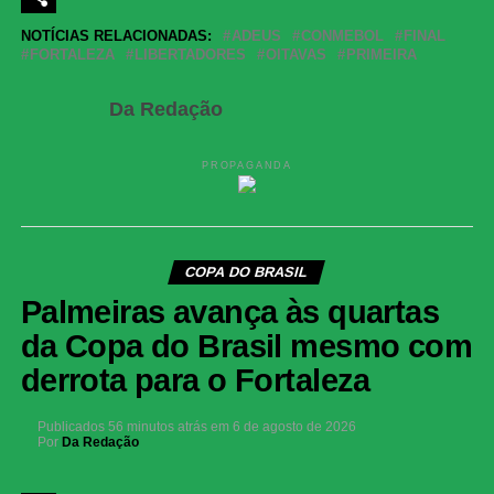
Share
NOTÍCIAS RELACIONADAS:
ADEUS
CONMEBOL
FINAL
FORTALEZA
LIBERTADORES
OITAVAS
PRIMEIRA
Da Redação
PROPAGANDA
COPA DO BRASIL
Palmeiras avança às quartas
da Copa do Brasil mesmo com
derrota para o Fortaleza
Publicados
56 minutos atrás
em
6 de agosto de 2026
Por
Da Redação