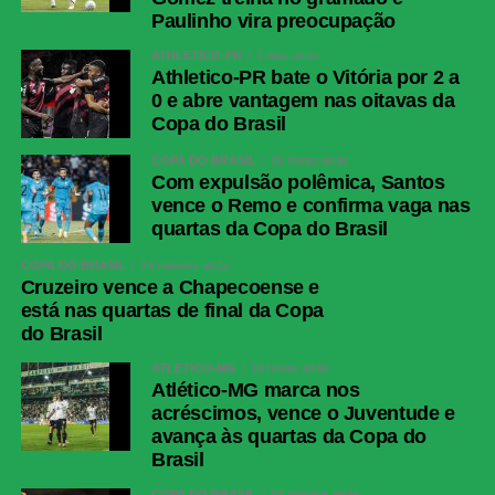
Paulinho vira preocupação
ATHLETICO-PR
2 dias atrás
Athletico-PR bate o Vitória por 2 a
0 e abre vantagem nas oitavas da
Copa do Brasil
COPA DO BRASIL
19 horas atrás
Com expulsão polêmica, Santos
vence o Remo e confirma vaga nas
quartas da Copa do Brasil
COPA DO BRASIL
24 minutos atrás
Cruzeiro vence a Chapecoense e
está nas quartas de final da Copa
do Brasil
ATLÉTICO-MG
19 horas atrás
Atlético-MG marca nos
acréscimos, vence o Juventude e
avança às quartas da Copa do
Brasil
COPA DO BRASIL
56 minutos atrás