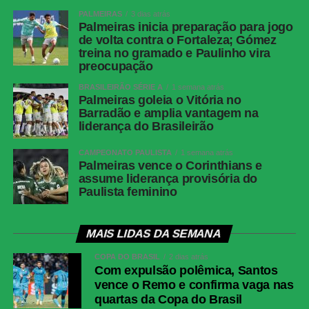
PALMEIRAS
3 dias atrás
Palmeiras inicia preparação para jogo
COMENTE ABAIXO:
de volta contra o Fortaleza; Gómez
treina no gramado e Paulinho vira
preocupação
WhatsApp
BRASILEIRÃO SÉRIE A
1 semana atrás
Palmeiras goleia o Vitória no
Facebook
Barradão e amplia vantagem na
liderança do Brasileirão
Twitter
Messenger
CAMPEONATO PAULISTA
1 semana atrás
Palmeiras vence o Corinthians e
LinkedIn
assume liderança provisória do
Paulista feminino
Share
MAIS LIDAS DA SEMANA
COPA DO BRASIL
2 dias atrás
Com expulsão polêmica, Santos
vence o Remo e confirma vaga nas
quartas da Copa do Brasil