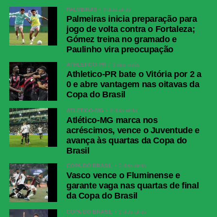
PALMEIRAS
3 dias atrás
Palmeiras inicia preparação para
jogo de volta contra o Fortaleza;
Gómez treina no gramado e
Paulinho vira preocupação
ATHLETICO-PR
3 dias atrás
Athletico-PR bate o Vitória por 2 a
0 e abre vantagem nas oitavas da
Copa do Brasil
ATLÉTICO-MG
2 dias atrás
Atlético-MG marca nos
acréscimos, vence o Juventude e
avança às quartas da Copa do
Brasil
COPA DO BRASIL
2 dias atrás
Vasco vence o Fluminense e
garante vaga nas quartas de final
da Copa do Brasil
COPA DO BRASIL
2 dias atrás