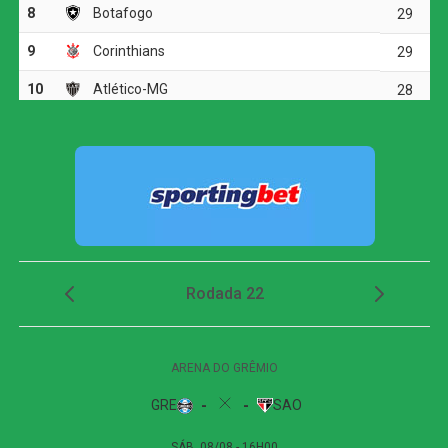
O Paris Saint-Germain, por sua vez, registrou cinco
triunfos e duas derrotas no torneio, sendo a primeira
delas para o Botafogo, que venceu os franceses por 1 a 0
ainda na fase de grupos.
O jogo
O Chelsea iniciou o jogo de forma avassaladora,
pressionando o PSG desde os primeiros minutos. Logo
aos sete minutos, João Pedro orquestrou uma boa troca
de passes e serviu Cole Palmer, que finalizou com
perigo, tirando tinta da trave.
A persistência do jovem meia inglês foi recompensada
aos 20 minutos. Após Nuno Mendes perder a posse de
bola para Gusto, o lateral invadiu a área e teve sua
finalização bloqueada por Beraldo. No rebote, Palmer
demonstrou frieza, dominou, ajeitou para a perna
esquerda e acertou um chute preciso no canto, sem