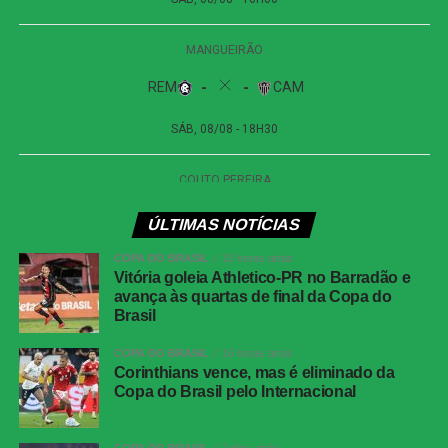
chance para Donnarumma, abrindo o placar.
Apenas nove minutos depois, o Chelsea ampliou o
marcador em uma jogada quase idêntica. Palmer,
novamente acionado em velocidade, puxou para o meio
e, com a mesma calma, chutou no mesmo canto,
celebrando seu segundo gol na partida.
Antes do intervalo, aos 42 minutos, Palmer assumiu o
ÚLTIMAS NOTÍCIAS
papel de garçom, desferindo um passe magistral para
João Pedro. O atacante brasileiro saiu cara a cara com o
COPA DO BRASIL
15 horas atrás
goleiro italiano e, com uma cavadinha sutil, marcou o
Vitória goleia Athletico-PR no Barradão e
avança às quartas de final da Copa do
terceiro gol dos Blues, sacramentando uma primeira
Brasil
etapa impecável.
COPA DO BRASIL
16 horas atrás
Segundo tempo
Corinthians vence, mas é eliminado da
Copa do Brasil pelo Internacional
Na volta para o segundo tempo, o Paris Saint-Germain
tentou reagir em busca da recuperação. Aos dois minutos,
COPA DO BRASIL
2 dias atrás