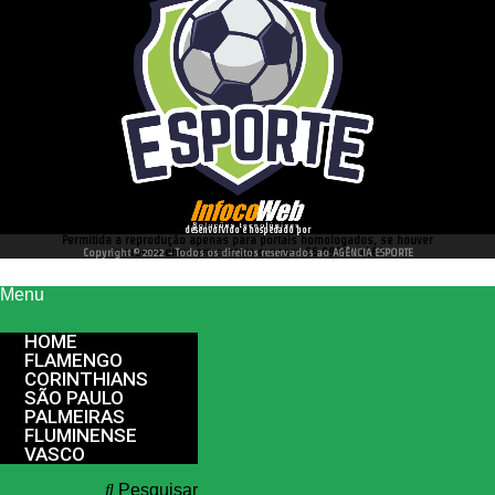
desenvolvido e hospedado por
Permitida a reprodução apenas para portais homologados, se houver
interesse entre em contato conosco 66 99977 4262
Copyright © 2022 - Todos os direitos reservados ao AGÊNCIA ESPORTE
Menu
HOME
FLAMENGO
CORINTHIANS
SÃO PAULO
PALMEIRAS
FLUMINENSE
VASCO
Pesquisar