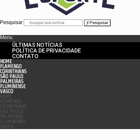
Pesquisar
Pesquisar
Menu
ÚLTIMAS NOTÍCIAS
POLÍTICA DE PRIVACIDADE
CONTATO
HOME
FLAMENGO
CORINTHIANS
SÃO PAULO
PALMEIRAS
FLUMINENSE
VASCO
HOME
FLAMENGO
CORINTHIANS
SÃO PAULO
PALMEIRAS
FLUMINENSE
VASCO
enu