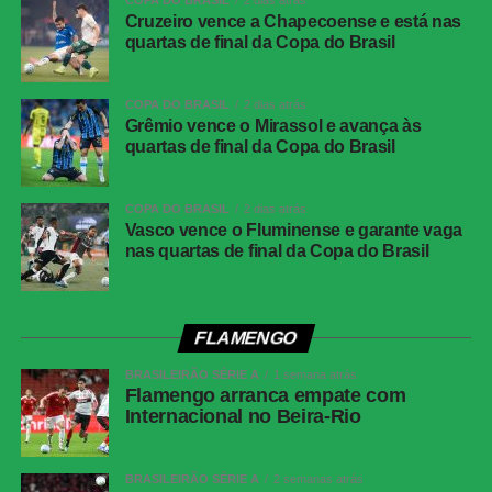
Kvaratskhelia driblou Gusto e finalizou, obrigando o
Cruzeiro vence a Chapecoense e está nas
goleiro Sánchez a fazer uma defesa importante. Minutos
quartas de final da Copa do Brasil
depois, Sánchez voltou a brilhar, defendendo um
arremate à queima-roupa de Dembélé. Aos 13, o arqueiro
COPA DO BRASIL
2 dias atrás
do Chelsea realizou mais uma grande intervenção,
Grêmio vence o Mirassol e avança às
desviando com a ponta dos dedos um forte chute de
quartas de final da Copa do Brasil
Vitinha de longa distância.
COPA DO BRASIL
2 dias atrás
O Chelsea também teve sua oportunidade no segundo
Vasco vence o Fluminense e garante vaga
tempo, com o recém-entrado Delap, que aos 22 minutos,
nas quartas de final da Copa do Brasil
disparou pelo meio e tentou acertar o ângulo, mas
Donnarumma se esticou para fazer uma linda defesa.
FLAMENGO
A partir desse momento, o ritmo da partida diminuiu
consideravelmente. Os ingleses passaram a administrar a
BRASILEIRÃO SÉRIE A
1 semana atrás
Flamengo arranca empate com
larga vantagem para assegurar o tão sonhado troféu. A
Internacional no Beira-Rio
situação do PSG piorou ainda mais quando João Neves
foi expulso, aos 40 minutos, após uma confusão com
Cucurella, consolidando a vitória e o título histórico do
BRASILEIRÃO SÉRIE A
2 semanas atrás