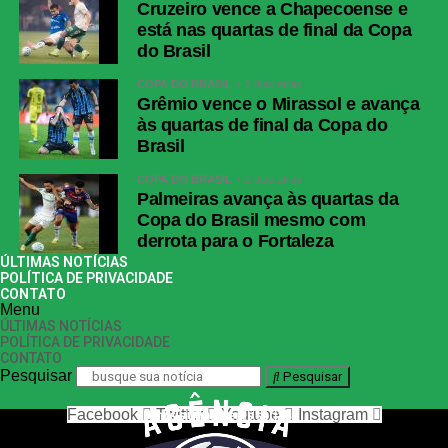
Cruzeiro vence a Chapecoense e
está nas quartas de final da Copa
do Brasil
COPA DO BRASIL
2 dias atrás
Grêmio vence o Mirassol e avança
às quartas de final da Copa do
Brasil
COPA DO BRASIL
2 dias atrás
Palmeiras avança às quartas da
Copa do Brasil mesmo com
derrota para o Fortaleza
ÚLTIMAS NOTÍCIAS
POLÍTICA DE PRIVACIDADE
CONTATO
Menu
ÚLTIMAS NOTÍCIAS
POLÍTICA DE PRIVACIDADE
CONTATO
Pesquisar
Pesquisar
Facebook
Twitter
Youtube
Instagram
nos siga nas redes sociais