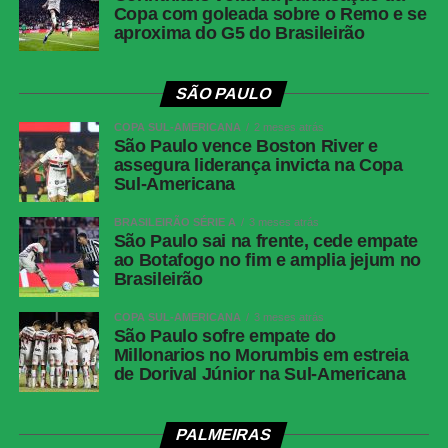
Copa com goleada sobre o Remo e se
Cartões amarelos:
Malo Gusto, Caicedo, Pedro Neto,
aproxima do G5 do Brasileirão
Colwill (CHE); Nuno Mendes (PSG)
SÃO PAULO
Cartões vermelhos:
João Neves (PSG)
COPA SUL-AMERICANA
2 meses atrás
Gols:
Palmer, aos 21’do 1º tempo e aos 29′ do 1º tempo;
São Paulo vence Boston River e
João Pedro, aos 42′ do 1º tempo (
CHELSEA
assegura liderança invicta na Copa
Sul-Americana
CHELSEA:
Sanchez; Malo Gusto, Chalobah, Colwill e
BRASILEIRÃO SÉRIE A
3 meses atrás
Cucurella; Caicedo, Reece James (Dewsbury-Hall) e
São Paulo sai na frente, cede empate
Enzo Fernández (Andrey Santos); Cole Palmer, Pedro
ao Botafogo no fim e amplia jejum no
Brasileirão
Neto (Nkunku) e João Pedro (Delap).
Técnico:
Enzo
Maresca.
COPA SUL-AMERICANA
3 meses atrás
São Paulo sofre empate do
PSG:
Donnarumma; Hakimi (Mayulu), Marquinhos,
Millonarios no Morumbis em estreia
Beraldo e Nuno Mendes; Vitinha, João Neves e Fabián
de Dorival Júnior na Sul-Americana
Ruiz (Zaire-Emery); Doué (Gonçalo Ramos),
Kvaratskhelia (Barcola) e Dembélé.
Técnico:
Luis
PALMEIRAS
Enrique.