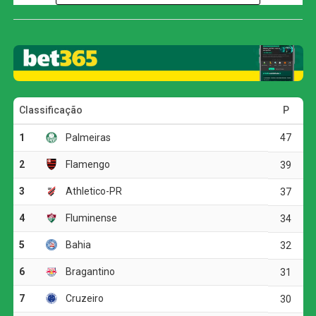
Pedro.
Com o título do Mundial, o clube londrino coroa uma
temporada memorável com duas grandes conquistas.
Anteriormente, a equipe comandada pelo técnico Enzo
Maresca já havia levantado o troféu da Liga Conferência
da Uefa, consolidando um ano de sucesso. Para o PSG,
o resultado representou o fim do sonho de uma quadrupla
coroa, encerrando a temporada com as taças do
Campeonato Francês, Copa da França e Liga dos
Campeões.
A trajetória do Chelsea na Copa do Mundo de Clubes foi
marcada por uma campanha robusta, com seis vitórias
em sete jogos. O único revés aconteceu na fase de
grupos, quando os ingleses foram superados pelo
Flamengo por 3 a 1. Na fase de mata-mata, o caminho
para a glória passou por vitórias contra Palmeiras (2 a 1
nas quartas de final) e Fluminense (2 a 0 na semifinal).