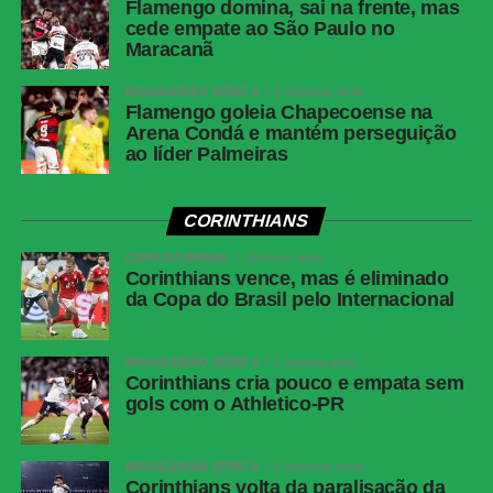
Flamengo domina, sai na frente, mas
Chelsea.
cede empate ao São Paulo no
Maracanã
FICHA TÉCNICA
BRASILEIRÃO SÉRIE A
2 semanas atrás
CHELSEA 3×0 PSG
Flamengo goleia Chapecoense na
Arena Condá e mantém perseguição
ao líder Palmeiras
Local:
MetLife Stadium, em Nova Jersey (EUA)
Data e horário:
13/07/2025, às 16h (de Brasília)
CORINTHIANS
Competição:
final do Mundial de Clubes
COPA DO BRASIL
16 horas atrás
Corinthians vence, mas é eliminado
da Copa do Brasil pelo Internacional
Árbitro:
Alireza Faghani (AUS)
Assistentes:
Anton Shchetinin (AUS) e Ashley Beecham
BRASILEIRÃO SÉRIE A
1 semana atrás
(AUS)
Corinthians cria pouco e empata sem
gols com o Athletico-PR
VAR:
Bastian Dankert (ALE)
BRASILEIRÃO SÉRIE A
2 semanas atrás
Público:
81.118
Corinthians volta da paralisação da