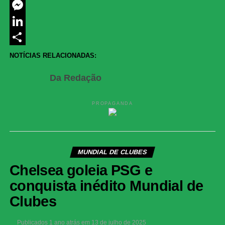
Twitter
Messenger
LinkedIn
Share
NOTÍCIAS RELACIONADAS:
Da Redação
PROPAGANDA
MUNDIAL DE CLUBES
Chelsea goleia PSG e
conquista inédito Mundial de
Clubes
Publicados
1 ano atrás
em
13 de julho de 2025