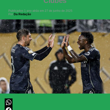
Clubes
Publicados
1 ano atrás
em
27 de junho de 2025
Por
Da Redação