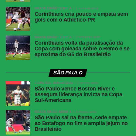
Fluminense x Independiente Rivadavia
BRASILEIRÃO SÉRIE A
1 semana atrás
Competição:
Copa Libertadores – oitavas de final (ida)
Corinthians cria pouco e empata sem
gols com o Athletico-PR
Data e horário:
11.08 (terça-feira), às 19h (de Brasília)
Local:
Estádio do Maracanã
BRASILEIRÃO SÉRIE A
2 semanas atrás
FICHA
Corinthians volta da paralisação da
Copa com goleada sobre o Remo e se
TÉCNICA
aproxima do G5 do Brasileirão
Resultado
Botafogo 1 x 1 Fluminense
Competição
Campeonato Brasileiro — Série A, 22ª rodada
SÃO PAULO
Data e
Sábado, 8 de agosto de 2026, às 21h, de
COPA SUL-AMERICANA
2 meses atrás
horário
Brasília
São Paulo vence Boston River e
assegura liderança invicta na Copa
Local
Estádio Nilton Santos, Rio de Janeiro (RJ)
Sul-Americana
Cartões
Ferraresi
amarelos —
BRASILEIRÃO SÉRIE A
3 meses atrás
São Paulo sai na frente, cede empate
Botafogo
ao Botafogo no fim e amplia jejum no
Cartões
Zubeldía, Ignácio, Nonato e Samuel Xavier
Brasileirão
amarelos —