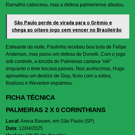
Ramalho cabeceou, mas a defesa palmeirense afastou.
São Paulo perde de virada para o Grêmio e
chega ao oitavo jogo sem vencer no Brasileirão
Estreante da noite, Paulinho recebeu boa bola de Felipe
Anderson, mas parou em defesa de Donelli. Com o jogo
sob controle, a torcida do Palmeiras cantava “olé”
enquanto o time trocava passes. Nos acréscimos, Hugo
aproveitou um deslize de Giay, ficou com a sobra,
finalizou e Weverton espalmou.
FICHA TÉCNICA
PALMEIRAS 2 X 0 CORINTHIANS
Local
: Arena Barueri, em São Paulo (SP)
Data
: 12/04/2025