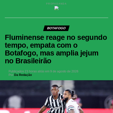
PROPAGANDA
BOTAFOGO
Fluminense reage no segundo
tempo, empata com o
Botafogo, mas amplia jejum
no Brasileirão
Publicados
23 horas atrás
em
9 de agosto de 2026
Por
Da Redação