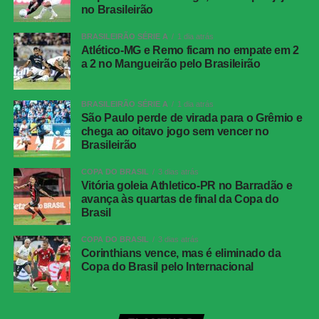
adversária. A pressão surtiu efeito aos 12 minutos.
no Brasileirão
BRASILEIRÃO SÉRIE A
1 dia atrás
Serna recebeu pela esquerda, cortou para o meio e fez o
Atlético-MG e Remo ficam no empate em 2
cruzamento na direção da segunda trave. Ignácio
a 2 no Mangueirão pelo Brasileirão
apareceu livre e cabeceou no canto. A bola ainda bateu
na trave antes de entrar, deixando o placar igualado.
BRASILEIRÃO SÉRIE A
1 dia atrás
São Paulo perde de virada para o Grêmio e
O Botafogo teve uma boa oportunidade de retomar a
chega ao oitavo jogo sem vencer no
vantagem pouco depois. Montoro encontrou Villalba com
Brasileirão
um passe de trivela, mas o atacante finalizou fraco,
facilitando a defesa de Fábio.
COPA DO BRASIL
3 dias atrás
Vitória goleia Athletico-PR no Barradão e
avança às quartas de final da Copa do
O Fluminense também ficou perto da virada aos 21
Brasil
minutos. Nonato recebeu livre dentro da área e bateu
forte, mas Warleson fez uma defesa inusitada com a
COPA DO BRASIL
3 dias atrás
Corinthians vence, mas é eliminado da
cabeça e evitou o segundo gol tricolor.
Copa do Brasil pelo Internacional
Na reta final, os dois goleiros voltaram a trabalhar. Aos 25
minutos, Barrera passou pela marcação e finalizou com