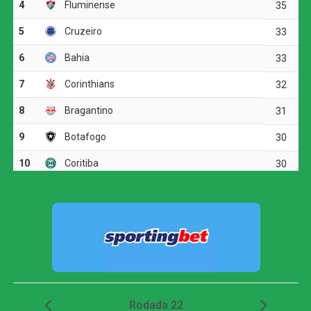
O jogo
O Botafogo começou o clássico ocupando mais o campo
de ataque, mas encontrou dificuldades diante da
marcação tricolor. A primeira boa chance apareceu aos 19
minutos, quando Arthur Cabral recebeu na entrada da
área, passou pela marcação e finalizou rasteiro. Fábio
defendeu.
O Fluminense respondeu com chutes de longa distância.
Otávio arriscou de fora da área e mandou perto da trave.
Pouco depois, Soteldo também levou perigo em uma
finalização forte.
O time alvinegro voltou a ameaçar aos 29 minutos.
Medina tabelou com Arthur Cabral, invadiu a área e bateu
para fora. Em seguida, o volante completou cruzamento
de Villalba, mas acertou apenas a parte externa da rede.