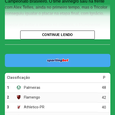
Campeonato Brasileiro. O time alvinegro saiu na frente
com Alex Telles, ainda no primeiro tempo, mas o Tricolor
conseguiu igualar o placar na etapa final, com Ignácio.
Apesar de evitar a derrota no clássico, o Fluminense
chegou ao sexto jogo consecutivo sem vencer no
CONTINUE LENDO
Brasileirão. Considerando também as demais
competições, a sequência negativa passou a ser de sete
partidas.
Com o empate, o Fluminense alcançou 35 pontos e
permanece na quarta colocação, mas corre o risco de
deixar o G4 ao fim da rodada. O Bahia, que soma 32
pontos, pode ultrapassar o Tricolor caso vença o Vasco
por pelo menos dois gols de diferença.
O Botafogo continua na sétima posição, com 30 pontos,
mas ainda pode perder posições dependendo dos outros
resultados da rodada.