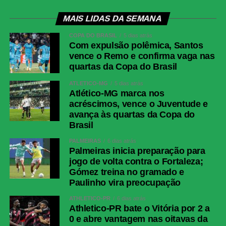
Renê; Otávio, Nonato (Savarino), Ganso
(Hércules); Kevin Serna (Canobbio), Soteldo
MAIS LIDAS DA SEMANA
(Luciano Acosta) e Rodrigo Castillo
COPA DO BRASIL
5 dias atrás
(Hulk).Técnico: Luis Zubeldía
Com expulsão polêmica, Santos
vence o Remo e confirma vaga nas
COMENTE ABAIXO:
quartas da Copa do Brasil
ATLÉTICO-MG
5 dias atrás
Atlético-MG marca nos
acréscimos, vence o Juventude e
WhatsApp
avança às quartas da Copa do
Facebook
Brasil
Twitter
PALMEIRAS
6 dias atrás
Palmeiras inicia preparação para
Messenger
jogo de volta contra o Fortaleza;
LinkedIn
Gómez treina no gramado e
Paulinho vira preocupação
Share
ATHLETICO-PR
6 dias atrás
Athletico-PR bate o Vitória por 2 a
0 e abre vantagem nas oitavas da