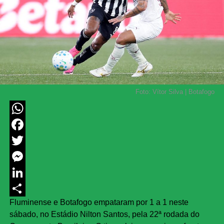
Foto: Vítor Silva | Botafogo
WhatsApp
Facebook
Twitter
Messenger
LinkedIn
Fluminense e Botafogo empataram por 1 a 1 neste
Share
sábado, no Estádio Nilton Santos, pela 22ª rodada do