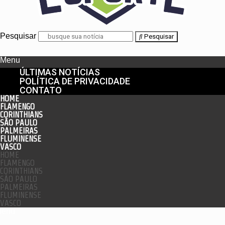
Pesquisar
Pesquisar
Menu
ÚLTIMAS NOTÍCIAS
POLÍTICA DE PRIVACIDADE
CONTATO
HOME
FLAMENGO
CORINTHIANS
SÃO PAULO
PALMEIRAS
FLUMINENSE
VASCO
HOME
FLAMENGO
CORINTHIANS
SÃO PAULO
PALMEIRAS
FLUMINENSE
VASCO
enu