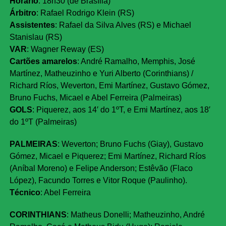
Horário
: 18h30 (de Brasília)
Árbitro
: Rafael Rodrigo Klein (RS)
Assistentes
: Rafael da Silva Alves (RS) e Michael
Stanislau (RS)
VAR
: Wagner Reway (ES)
Cartões amarelos
: André Ramalho, Memphis, José
Martínez, Matheuzinho e Yuri Alberto (Corinthians) /
Richard Ríos, Weverton, Emi Martínez, Gustavo Gómez,
Bruno Fuchs, Micael e Abel Ferreira (Palmeiras)
GOLS
: Piquerez, aos 14′ do 1ºT, e Emi Martínez, aos 18′
do 1ºT (Palmeiras)
PALMEIRAS
: Weverton; Bruno Fuchs (Giay), Gustavo
Gómez, Micael e Piquerez; Emi Martínez, Richard Ríos
(Aníbal Moreno) e Felipe Anderson; Estêvão (Flaco
López), Facundo Torres e Vitor Roque (Paulinho).
Técnico
: Abel Ferreira
CORINTHIANS
: Matheus Donelli; Matheuzinho, André