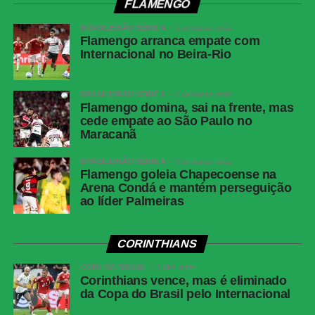
força da entrada da área, obrigando Fábio a fazer uma
FLAMENGO
grande defesa. Na sequência, Matheus Martins chutou
BRASILEIRÃO SÉRIE A
2 semanas atrás
rasteiro e Montoro tentou de fora da área, mas o goleiro
Flamengo arranca empate com
do Fluminense apareceu novamente.
Internacional no Beira-Rio
São Paulo perde de virada para o Grêmio e
BRASILEIRÃO SÉRIE A
2 semanas atrás
Flamengo domina, sai na frente, mas
chega ao oitavo jogo sem vencer no Brasileirão
cede empate ao São Paulo no
Maracanã
Sem novas mudanças no placar, o clássico terminou
BRASILEIRÃO SÉRIE A
3 semanas atrás
empatado em 1 a 1.
Flamengo goleia Chapecoense na
Arena Condá e mantém perseguição
Próximos jogos
ao líder Palmeiras
Cianciano x Botafogo
CORINTHIANS
Competição:
Copa Sul-Americana – oitavas de final (ida)
Data e horário:
13.08 (quinta-feira), às 21h30 (de
COPA DO BRASIL
3 dias atrás
Corinthians vence, mas é eliminado
Brasília)
da Copa do Brasil pelo Internacional
Local:
Estádio Inca Garcilaso de la Vega