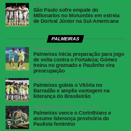
Fluminense
COPA SUL-AMERICANA
3 meses atrás
São Paulo sofre empate do
Cartões
Nenhum
Millonarios no Morumbis em estreia
vermelhos
de Dorival Júnior na Sul-Americana
Gols
Alex Telles, aos 44 minutos do 1º tempo —
Botafogo | Ignácio, aos 13 minutos do 2º
PALMEIRAS
tempo — Fluminense
PALMEIRAS
6 dias atrás
Árbitro
Bruno Arleu de Araujo (RJ)
Palmeiras inicia preparação para jogo
de volta contra o Fortaleza; Gómez
Assistentes
Rodrigo Figueiredo Henrique Correa e Luiz
treina no gramado e Paulinho vira
Claudio Regazone (RJ)
preocupação
VAR
Rodolpho Toski Marques (PR)
BRASILEIRÃO SÉRIE A
2 semanas atrás
Palmeiras goleia o Vitória no
Botafogo
Warleson; Vitinho, Gabriel Justino, Ferraresi e
Barradão e amplia vantagem na
Alex Telles (Paulinho); Danilo, Medina e
liderança do Brasileirão
Montoro (Danilo); Villalba (Matheus Martins),
Kauan Toledo (Jordan Barrera/Lucas
CAMPEONATO PAULISTA
2 semanas atrás
Emanuel) e Arthur Cabral.Técnico: Franclim
Palmeiras vence o Corinthians e
assume liderança provisória do
Carvalho
Paulista feminino
Fluminense
Fábio; Samuel Xavier, Ignácio, Jemmes e