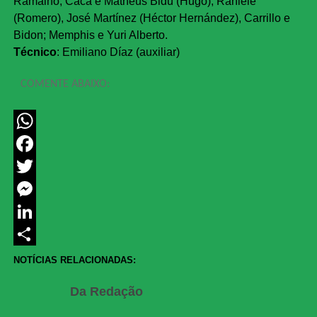
Ramalho, Cacá e Matheus Bidu (Hugo); Raniele
(Romero), José Martínez (Héctor Hernández), Carrillo e
Bidon; Memphis e Yuri Alberto.
Técnico
: Emiliano Díaz (auxiliar)
COMENTE ABAIXO:
WhatsApp
Facebook
Twitter
Messenger
LinkedIn
Share
NOTÍCIAS RELACIONADAS:
Da Redação